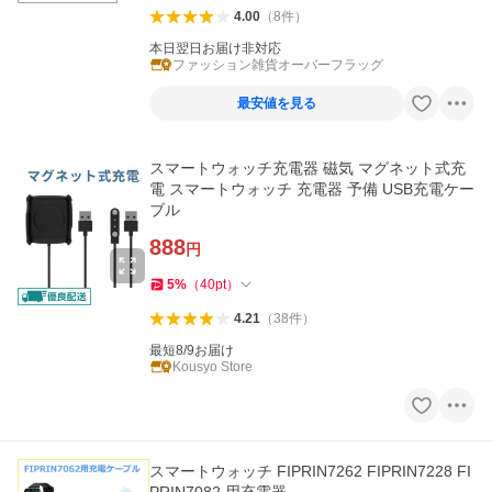
4.00
（
8
件
）
本日翌日お届け非対応
ファッション雑貨オーバーフラッグ
最安値を見る
スマートウォッチ充電器 磁気 マグネット式充
電 スマートウォッチ 充電器 予備 USB充電ケー
ブル
888
円
5
%
（
40
pt
）
4.21
（
38
件
）
最短8/9お届け
Kousyo Store
スマートウォッチ FIPRIN7262 FIPRIN7228 FI