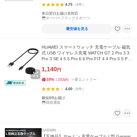
4.75
（
4
件
）
本日翌日お届け非対応
オーバーフラッグスポーツ
最安値を見る
HUAWEI スマートウォッチ 充電ケーブル 磁気
式 USB ワイヤレス充電 WATCH GT 2 Pro 3 3
Pro 3 SE 4 5 5 Pro 6 6 Pro FIT 4 4 Pro 5 5 Pro
WATCH 3 3 Pro 4 4 Pro
1,140
円
10
%
（
102
pt
）
要エントリー
4.00
（
6
件
）
最短8/9お届け
雑貨通販
GARMIN
【互換品】ガーミン 充電ケーブル L型 Garmin