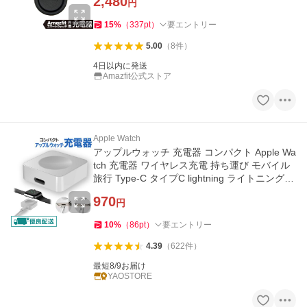
2,480
円
15
%
（
337
pt
）
要エントリー
5.00
（
8
件
）
4日以内に発送
Amazfit公式ストア
Apple Watch
アップルウォッチ 充電器 コンパクト Apple Wa
tch 充電器 ワイヤレス充電 持ち運び モバイル
旅行 Type-C タイプC lightning ライトニング
出張 旅行 車用
970
円
10
%
（
86
pt
）
要エントリー
4.39
（
622
件
）
最短8/9お届け
YAOSTORE