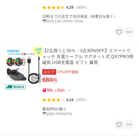
4.29
（
80
件
）
10時までの注文で当日発送（休業日を除く）
Best Life Online Shop
【2点買うと20％・3点30%OFF】スマートウ
ォッチ 充電ケーブル マグネット式 QX7PRO用
磁気 USB充電器 ギフト 爆買
おトク
73
%OFF価格
680
円
5
%
（
30
pt
）
4.24
（
45
件
）
最短8/9お届け
gsgs-shopping