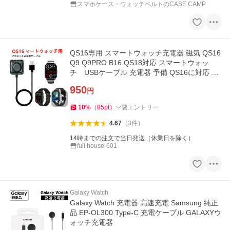
スマホケース・ウォッチベルトのCASE CAMP
QS16専用 スマートウォッチ充電器 磁気 QS16
Q9 Q9PRO B16 QS18対応 スマートウォッ
チ USBケーブル 充電器 予備 QS16に対応 持
ち運びしやすい
950
円
10
%
（
85
pt
）
要エントリー
4.67
（
3
件
）
14時までの注文で当日発送（休業日を除く）
full house-601
Galaxy Watch
Galaxy Watch 充電器 高速充電 Samsung 純正
品 EP-OL300 Type-C 充電ケーブル GALAXYウ
ォッチ充電器