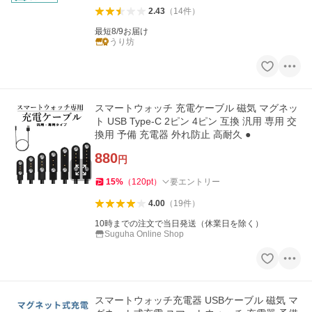
2.43
（
14
件
）
最短8/9お届け
うり坊
スマートウォッチ 充電ケーブル 磁気 マグネッ
ト USB Type-C 2ピン 4ピン 互換 汎用 専用 交
換用 予備 充電器 外れ防止 高耐久 ●
880
円
15
%
（
120
pt
）
要エントリー
4.00
（
19
件
）
10時までの注文で当日発送（休業日を除く）
Suguha Online Shop
スマートウォッチ充電器 USBケーブル 磁気 マ