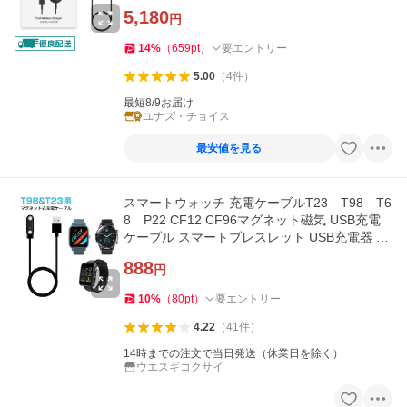
5,180
円
14
%
（
659
pt
）
要エントリー
5.00
（
4
件
）
最短8/9お届け
ユナズ・チョイス
最安値を見る
スマートウォッチ 充電ケーブルT23 T98 T6
8 P22 CF12 CF96マグネット磁気 USB充電
ケーブル スマートブレスレット USB充電器 送
料無料
888
円
10
%
（
80
pt
）
要エントリー
4.22
（
41
件
）
14時までの注文で当日発送（休業日を除く）
ウエスギコクサイ