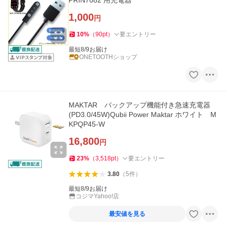
PRIN7082 用充電器
1,000
円
10
%
（
90
pt
）
要エントリー
最短8/9お届け
ONETOOTHショップ
MAKTAR バックアップ機能付き急速充電器
(PD3.0/45W)Qubii Power Maktar ホワイト M
KPQP45-W
16,800
円
23
%
（
3,518
pt
）
要エントリー
3.80
（
5
件
）
最短8/9お届け
コジマYahoo!店
最安値を見る