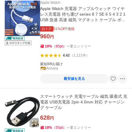
Apple Watch
Apple Watch 充電器 アップルウォッチ ワイヤ
レス充電器 持ち運び series 8 7 SE 6 5 4 3 2 1
USB 急速 高速 磁気 マグネット ケーブル ポイ
ント利用
おトク
51
%OFF価格
960
円
10
%
（
85
pt
）
要エントリー
4.42
（
1,121
件
）
最短8/9お届け
Annara
最安値を見る
スマートウォッチ 充電ケーブル 磁気 吸着式 充
電器 USB充電器 2pin 4.0mm 対応 チャージン
グ ケーブル
628
円
10
%
（
55
pt
）
要エントリー