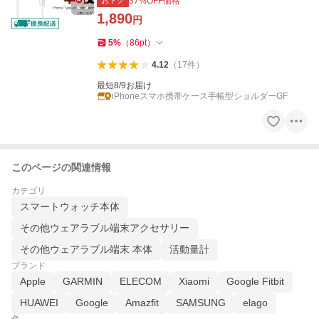
おトク
37
%OFF価格
1,890
円
5
%
（
86
pt
）
4.12
（
17
件
）
最短8/9お届け
iPhoneスマホ携帯ケース手帳型ショルダーGF
このページの関連情報
カテゴリ
スマートウォッチ本体
その他ウェアラブル端末アクセサリー
その他ウェアラブル端末 本体
活動量計
ブランド
Apple
GARMIN
ELECOM
Xiaomi
Google Fitbit
HUAWEI
Google
Amazfit
SAMSUNG
elago