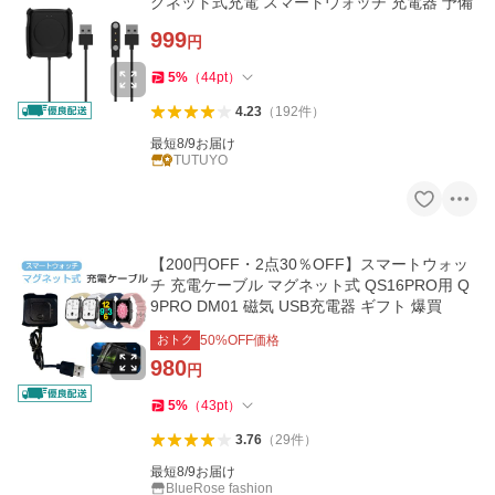
グネット式充電 スマートウォッチ 充電器 予備
999
円
5
%
（
44
pt
）
4.23
（
192
件
）
最短8/9お届け
TUTUYO
【200円OFF・2点30％OFF】スマートウォッ
チ 充電ケーブル マグネット式 QS16PRO用 Q
9PRO DM01 磁気 USB充電器 ギフト 爆買
おトク
50
%OFF価格
980
円
5
%
（
43
pt
）
3.76
（
29
件
）
最短8/9お届け
BlueRose fashion