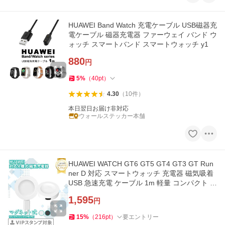
HUAWEI Band Watch 充電ケーブル USB磁器充
電ケーブル 磁器充電器 ファーウェイ バンド ウ
ォッチ スマートバンド スマートウォッチ y1
880
円
5
%
（
40
pt
）
4.30
（
10
件
）
本日翌日お届け非対応
ウォールステッカー本舗
HUAWEI WATCH GT6 GT5 GT4 GT3 GT Run
ner D 対応 スマートウォッチ 充電器 磁気吸着
USB 急速充電 ケーブル 1m 軽量 コンパクト 旅
行 出張 予備
1,595
円
15
%
（
216
pt
）
要エントリー