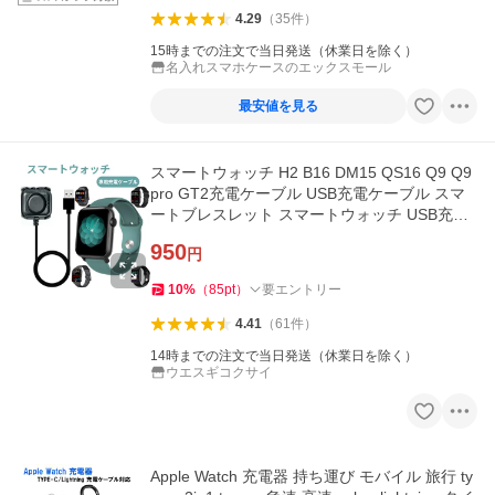
4.29
（
35
件
）
15時までの注文で当日発送（休業日を除く）
名入れスマホケースのエックスモール
最安値を見る
スマートウォッチ H2 B16 DM15 QS16 Q9 Q9
pro GT2充電ケーブル USB充電ケーブル スマ
ートブレスレット スマートウォッチ USB充電
器
950
円
10
%
（
85
pt
）
要エントリー
4.41
（
61
件
）
14時までの注文で当日発送（休業日を除く）
ウエスギコクサイ
Apple Watch 充電器 持ち運び モバイル 旅行 ty