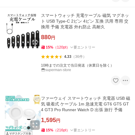
スマートウォッチ 充電ケーブル 磁気 マグネッ
ト USB Type-C 2ピン 4ピン 互換 汎用 専用 交
換用 予備 充電器 外れ防止 高耐久
880
円
15
%
（
120
pt
）
要エントリー
4.33
（
36
件
）
10時までの注文で当日発送（休業日を除く）
superman-store
ファーウェイ スマートウォッチ 充電器 USB 磁
気 吸着式 ケーブル 1m 急速充電 GT6 GT5 GT
4 GT3 Pro Runner Watch D 出張 旅行 予備
1,595
円
15
%
（
216
pt
）
要エントリー