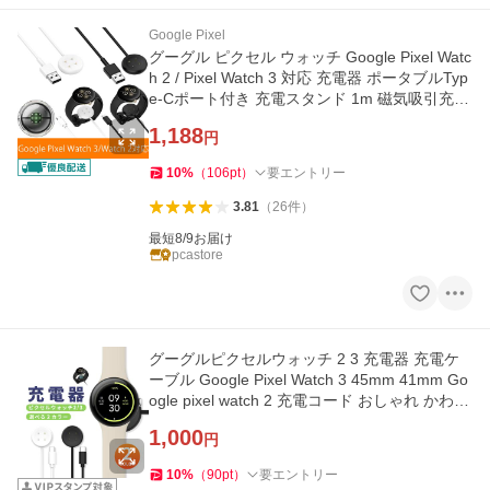
Google Pixel
グーグル ピクセル ウォッチ Google Pixel Watc
h 2 / Pixel Watch 3 対応 充電器 ポータブルTyp
e-Cポート付き 充電スタンド 1m 磁気吸引充電
ケーブル 送料無料
1,188
円
10
%
（
106
pt
）
要エントリー
3.81
（
26
件
）
最短8/9お届け
pcastore
グーグルピクセルウォッチ 2 3 充電器 充電ケ
ーブル Google Pixel Watch 3 45mm 41mm Go
ogle pixel watch 2 充電コード おしゃれ かわい
い タイプA TypeA 1ｍ
1,000
円
10
%
（
90
pt
）
要エントリー