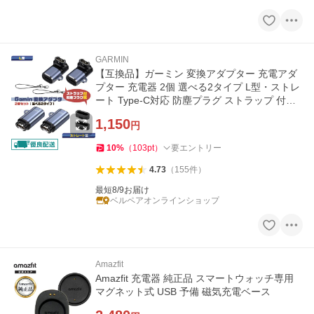
GARMIN
【互換品】ガーミン 変換アダプター 充電アダ
プター 充電器 2個 選べる2タイプ L型・ストレ
ート Type-C対応 防塵プラグ ストラップ 付き
Gamin watch ウォッチ
1,150
円
10
%
（
103
pt
）
要エントリー
4.73
（
155
件
）
最短8/9お届け
ベルペアオンラインショップ
Amazfit
Amazfit 充電器 純正品 スマートウォッチ専用
マグネット式 USB 予備 磁気充電ベース