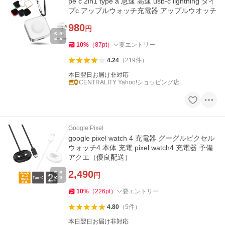
pe c 2in1 type a 急速 高速 usb-c lightning タイ
プc アップルウォッチ充電器 アップルウオッチ
980
円
10
%
（
87
pt
）
要エントリー
4.24
（
219
件
）
本日翌日お届け非対応
CENTRALITY Yahoo!ショッピング店
Google Pixel
google pixel watch 4 充電器 グーグルピクセル
ウォッチ4 本体 充電 pixel watch4 充電器 予備
アクエ（優良配送）
2,490
円
10
%
（
226
pt
）
要エントリー
4.80
（
5
件
）
本日翌日お届け非対応