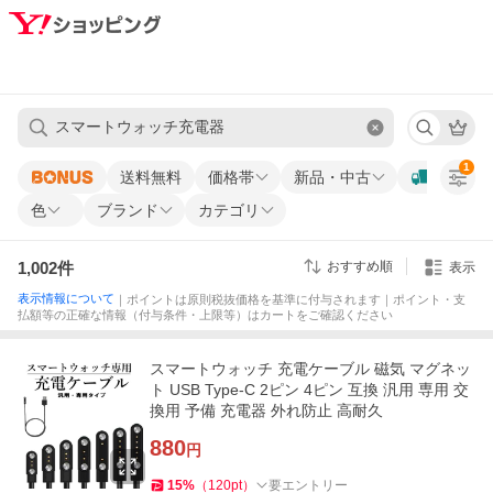
1
送料無料
価格帯
新品・中古
色
ブランド
カテゴリ
1,002
件
おすすめ順
表示
表示情報について
｜ポイントは原則税抜価格を基準に付与されます｜ポイント・支
払額等の正確な情報（付与条件・上限等）はカートをご確認ください
スマートウォッチ 充電ケーブル 磁気 マグネッ
ト USB Type-C 2ピン 4ピン 互換 汎用 専用 交
換用 予備 充電器 外れ防止 高耐久
880
円
15
%
（
120
pt
）
要エントリー