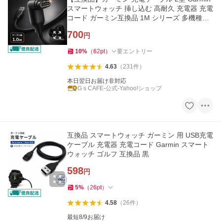
スマートウォッチ 挿し込む 高耐久 充電器 充電
コード ガーミン互換品 1M シリーズ 多機種対
応 爆買
700
円
10
%
（
62
pt
）
要エントリー
4.63
（
231
件
）
本日翌日お届け非対応
G s CAFE-公式-Yahoo!ショップ
互換品 スマートウォッチ ガーミン 用 USB充電
ケーブル 充電器 充電コード Garmin スマート
ウォッチ ゴルフ 互換品 黒
598
円
5
%
（
26
pt
）
4.58
（
26
件
）
最短8/9お届け