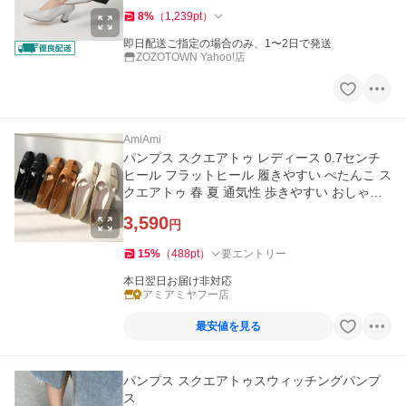
8
%
（
1,239
pt
）
即日配送ご指定の場合のみ、1〜2日で発送
ZOZOTOWN Yahoo!店
AmiAmi
パンプス スクエアトゥ レディース 0.7センチ
ヒール フラットヒール 履きやすい ぺたんこ ス
クエアトゥ 春 夏 通気性 歩きやすい おしゃれ
amiami アミアミ
3,590
円
15
%
（
488
pt
）
要エントリー
本日翌日お届け非対応
アミアミヤフー店
最安値を見る
パンプス スクエアトゥスウィッチングパンプ
ス