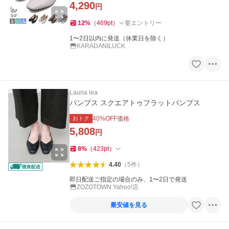
4,290
円
12
%
（
469
pt
）
要エントリー
1〜2日以内に発送（休業日を除く）
KARADANILUCK
Launa lea
パンプス スクエアトゥフラットパンプス
おトク
40
%OFF価格
5,808
円
8
%
（
423
pt
）
4.40
（
5
件
）
即日配送ご指定の場合のみ、1〜2日で発送
ZOZOTOWN Yahoo!店
最安値を見る