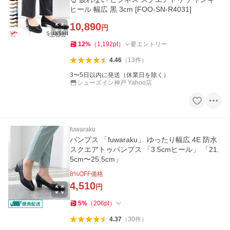
ヒール 幅広 黒 3cm [FOO-SN-R4031]
10,890
円
12
%
（
1,192
pt
）
要エントリー
4.46
（
13
件
）
3〜5日以内に発送（休業日を除く）
シューズイン神戸 Yahoo店
fuwaraku
パンプス 「fuwaraku」 ゆったり幅広 4E 防水
スクエアトゥパンプス 「3.5cmヒール」 「21.
5cm〜25.5cm」
8
%OFF価格
4,510
円
5
%
（
206
pt
）
4.37
（
30
件
）