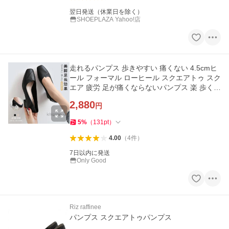
翌日発送（休業日を除く）
SHOEPLAZA Yahoo!店
走れるパンプス 歩きやすい 痛くない 4.5cmヒ
ール フォーマル ローヒール スクエアトゥ スク
エア 疲労 足が痛くならないパンプス 楽 歩くの
が楽な 痛くならない
2,880
円
5
%
（
131
pt
）
4.00
（
4
件
）
7日以内に発送
Only Good
Riz raffinee
パンプス スクエアトゥパンプス