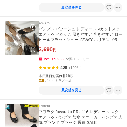
最安値を見る
AmiAmi
パンプス バブーシュ レディース Vカットスク
エアトゥ ぺたんこ 履きやすい 歩きやすい ロー
ヒールフラットシューズ2WAY ルリアンプラス
SlV amiamiアミアミ
3,690
円
15
%
（
502
pt
）
要エントリー
4.25
（
100
件
）
本日翌日お届け非対応
アミアミヤフー店
最安値を見る
fuwaraku
フワラク fuwaraku FR-1116 レディース スク
エアトゥ パンプス 防水 スニーカーパンプス 人
気 ブランド ブラック 爆買 SALE