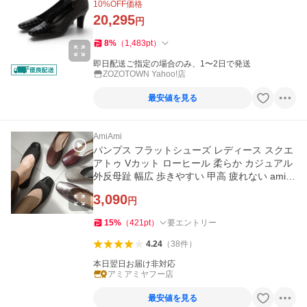
10
%OFF価格
20,295
円
8
%
（
1,483
pt
）
即日配送ご指定の場合のみ、1〜2日で発送
ZOZOTOWN Yahoo!店
最安値を見る
AmiAmi
パンプス フラットシューズ レディース スクエ
アトゥ Vカット ローヒール 柔らか カジュアル
外反母趾 幅広 歩きやすい 甲高 疲れない amia
miアミアミ
3,090
円
15
%
（
421
pt
）
要エントリー
4.24
（
38
件
）
本日翌日お届け非対応
アミアミヤフー店
最安値を見る