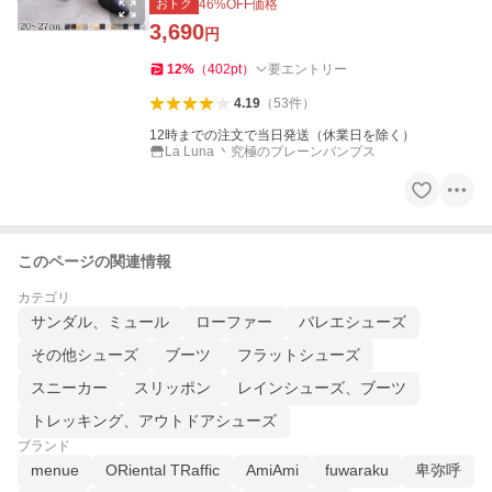
おトク
46
%OFF価格
3,690
円
12
%
（
402
pt
）
要エントリー
4.19
（
53
件
）
12時までの注文で当日発送（休業日を除く）
La Luna 丶究極のプレーンパンプス
このページの関連情報
カテゴリ
サンダル、ミュール
ローファー
バレエシューズ
その他シューズ
ブーツ
フラットシューズ
スニーカー
スリッポン
レインシューズ、ブーツ
トレッキング、アウトドアシューズ
ブランド
menue
ORiental TRaffic
AmiAmi
fuwaraku
卑弥呼