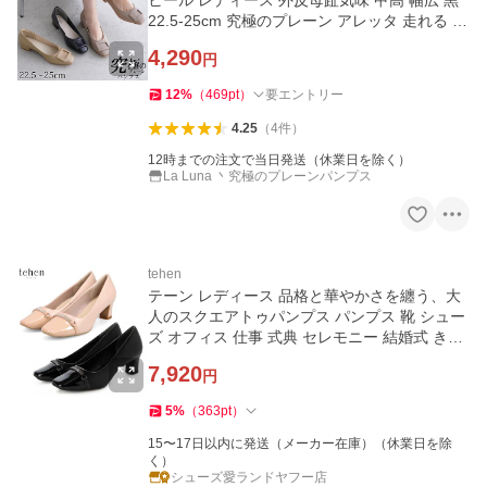
ヒール レディース 外反母趾気味 甲高 幅広 黒
22.5-25cm 究極のプレーン アレッタ 走れる 痛
くない 送料無料
4,290
円
12
%
（
469
pt
）
要エントリー
4.25
（
4
件
）
12時までの注文で当日発送（休業日を除く）
La Luna 丶究極のプレーンパンプス
tehen
テーン レディース 品格と華やかさを纏う、大
人のスクエアトゥパンプス パンプス 靴 シュー
ズ オフィス 仕事 式典 セレモニー 結婚式 きれ
いめカジュアル TN1807
7,920
円
5
%
（
363
pt
）
15〜17日以内に発送（メーカー在庫）（休業日を除
く）
シューズ愛ランドヤフー店