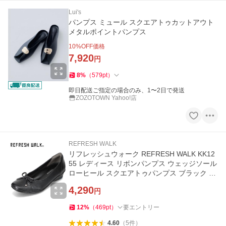
Lui's
パンプス ミュール スクエアトゥカットアウト
メタルポイントパンプス
10
%OFF価格
7,920
円
8
%
（
579
pt
）
即日配送ご指定の場合のみ、1〜2日で発送
ZOZOTOWN Yahoo!店
REFRESH WALK
リフレッシュウォーク REFRESH WALK KK12
55 レディース リボンパンプス ウェッジソール
ローヒール スクエアトゥパンプス ブラック 爆
買 SALE
4,290
円
12
%
（
469
pt
）
要エントリー
4.60
（
5
件
）