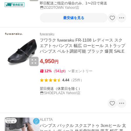
即日配送ご指定の場合のみ、1〜2日で発送
ZOZOTOWN Yahoo!店
最安値を見る
fuwaraku
フワラク fuwaraku FR-1108 レディース スク
エアトゥパンプス 幅広 ローヒール ストラップ
パンプス ベルト調節可能 ブラック 爆買 SALE
4,950
円
12
%
（
541
pt
）
要エントリー
4.44
（
25
件
）
翌日発送（休業日を除く）
SHOEPLAZA Yahoo!店
ALETTA
パンプス バックル スクエアトゥ 3cmヒール 太