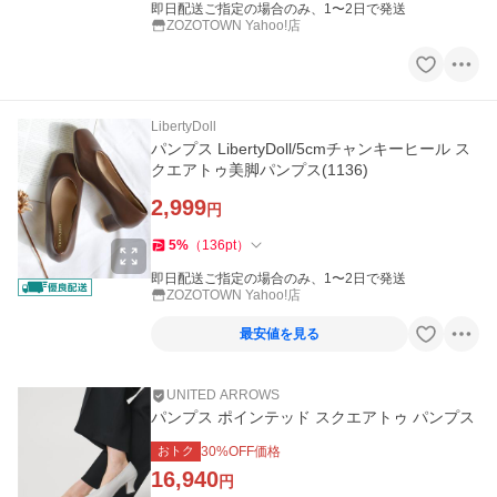
即日配送ご指定の場合のみ、1〜2日で発送
ZOZOTOWN Yahoo!店
LibertyDoll
パンプス LibertyDoll/5cmチャンキーヒール ス
クエアトゥ美脚パンプス(1136)
2,999
円
5
%
（
136
pt
）
即日配送ご指定の場合のみ、1〜2日で発送
ZOZOTOWN Yahoo!店
最安値を見る
UNITED ARROWS
パンプス ポインテッド スクエアトゥ パンプス
おトク
30
%OFF価格
16,940
円