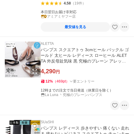
4.58
（
19
件
）
本日翌日お届け非対応
アミアミヤフー店
最安値を見る
ALETTA
パンプス スクエアトゥ 3cmヒール バックル ゴ
ールド 太ヒール レディース ローヒール ALET
TA 外反母趾気味 黒 究極のプレーン アレッタ
走れる 結婚式 送料無料
4,290
円
12
%
（
469
pt
）
要エントリー
12時までの注文で当日発送（休業日を除く）
La Luna 丶究極のプレーンパンプス
SUaSHI
パンプス レディース 歩きやすい 痛くない 走れ
る 疲れない ビジネス スクエアトゥ チャンキー