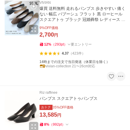
VIVIAN
爆買 送料無料 走れるパンプス 歩きやすい 痛く
ない 幅広 バブーシュ フラット 黒 ローヒール
スクエアトゥ ブラック 冠婚葬祭 レディース シ
ューズ
9
%OFF価格
2,700
円
12
%
（
293
pt
）
要エントリー
4.37
（
423
件
）
14時までの注文で当日発送（休業日を除く）
vivian-collection 21〜26cm対応
Riz raffinee
パンプス スクエアトゥパンプス
おトク
35
%OFF価格
13,585
円
8
%
（
992
pt
）