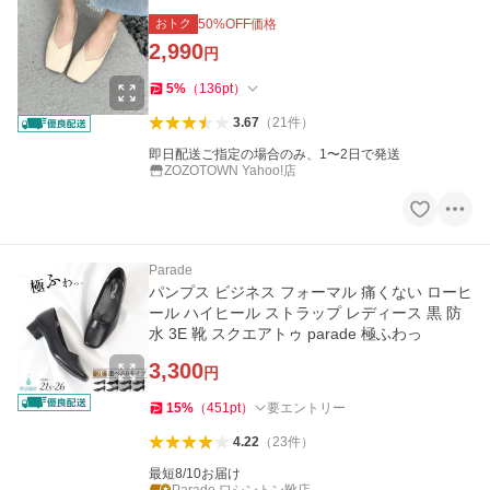
おトク
50
%OFF価格
2,990
円
5
%
（
136
pt
）
3.67
（
21
件
）
即日配送ご指定の場合のみ、1〜2日で発送
ZOZOTOWN Yahoo!店
Parade
パンプス ビジネス フォーマル 痛くない ローヒ
ール ハイヒール ストラップ レディース 黒 防
水 3E 靴 スクエアトゥ parade 極ふわっ
3,300
円
15
%
（
451
pt
）
要エントリー
4.22
（
23
件
）
最短8/10お届け