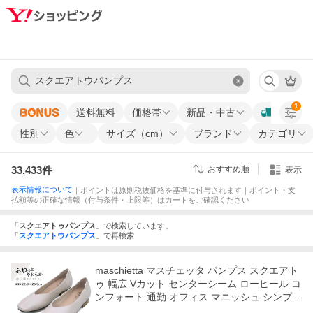
1
送料無料
価格帯
新品・中古
性別
色
サイズ（cm）
ブランド
カテゴリ
33,433
件
おすすめ順
表示
表示情報について
｜ポイントは原則税抜価格を基準に付与されます｜ポイント・支
払額等の正確な情報（付与条件・上限等）はカートをご確認ください
「
スクエアトゥパンプス
」
で検索しています。
「
スクエアトウパンプス
」
で再検索
maschietta マスチェッタ パンプス スクエアト
ゥ 幅広 Vカット センターシーム ローヒール コ
ンフォート 通勤 オフィス マニッシュ シンプル
レディース 靴 爆買