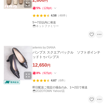
2,800
円
5
%
（
128
pt
）
4.58
（
48
件
）
5〜7日以内に発送
ネットファミリー
artemis by DIANA
パンプス スクエアバックル ソフトポインテ
ッドトゥパンプス
12,650
円
8
%
（
925
pt
）
4.67
（
6
件
）
即日配送ご指定の場合のみ、1〜2日で発送
ZOZOTOWN Yahoo!店