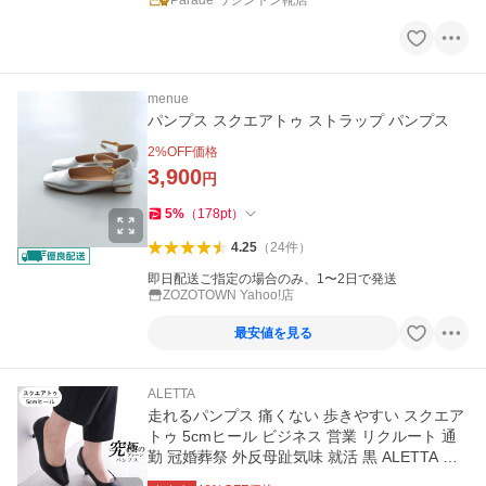
Parade ワシントン靴店
menue
パンプス スクエアトゥ ストラップ パンプス
2
%OFF価格
3,900
円
5
%
（
178
pt
）
4.25
（
24
件
）
即日配送ご指定の場合のみ、1〜2日で発送
ZOZOTOWN Yahoo!店
最安値を見る
ALETTA
走れるパンプス 痛くない 歩きやすい スクエア
トゥ 5cmヒール ビジネス 営業 リクルート 通
勤 冠婚葬祭 外反母趾気味 就活 黒 ALETTA ア
レッタ 送料無料