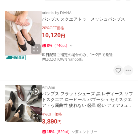
artemis by DIANA
パンプス スクエアトゥ メッシュパンプス
20
%OFF価格
10,120
円
8
%
（
740
pt
）
即日配送ご指定の場合のみ、1〜2日で発送
ZOZOTOWN Yahoo!店
AmiAmi
パンプス フラットシューズ 黒 レディース ソフ
トスクエア ローヒール バブーシュ セミスクエ
アトゥ屈曲性 疲れない 軽量 軽い アミアミami
ami
4
%OFF価格
3,890
円
15
%
（
529
pt
）
要エントリー