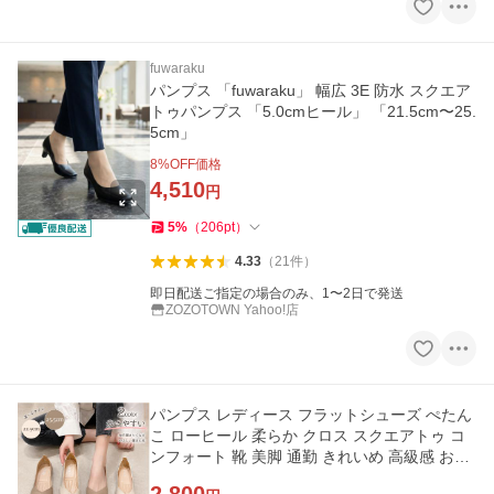
fuwaraku
パンプス 「fuwaraku」 幅広 3E 防水 スクエア
トゥパンプス 「5.0cmヒール」 「21.5cm〜25.
5cm」
8
%OFF価格
4,510
円
5
%
（
206
pt
）
4.33
（
21
件
）
即日配送ご指定の場合のみ、1〜2日で発送
ZOZOTOWN Yahoo!店
パンプス レディース フラットシューズ ぺたん
こ ローヒール 柔らか クロス スクエアトゥ コ
ンフォート 靴 美脚 通勤 きれいめ 高級感 おし
ゃれ