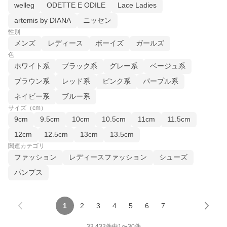
welleg
ODETTE E ODILE
Lace Ladies
artemis by DIANA
ニッセン
性別
メンズ
レディース
ボーイズ
ガールズ
色
ホワイト系
ブラック系
グレー系
ベージュ系
ブラウン系
レッド系
ピンク系
パープル系
ネイビー系
ブルー系
サイズ（cm）
9cm
9.5cm
10cm
10.5cm
11cm
11.5cm
12cm
12.5cm
13cm
13.5cm
関連カテゴリ
ファッション
レディースファッション
シューズ
パンプス
1
2
3
4
5
6
7
33,433
件中
1
〜
30
件