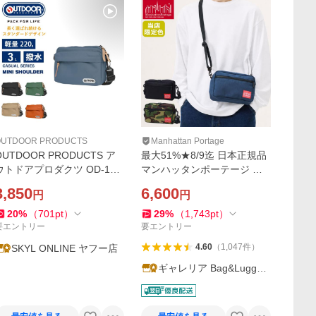
OUTDOOR PRODUCTS
Manhattan Portage
OUTDOOR PRODUCTS ア
最大51%★8/9迄 日本正規品
ウトドアプロダクツ OD-122
マンハッタンポーテージ シ
83 ミニショルダー ボディバ
ョルダーバッグ メンズ レデ
3,850
6,600
円
円
ッグ ショルダーバッグ カジ
ィース Manhattan Portage
ュアルシリーズ コンパクト
軽い 2L バッグ Jogger Bag
20
%
（
701
pt
）
29
%
（
1,743
pt
）
サコッシュ 3L 軽量 撥水 鞄
MP1404L
要エントリー
要エントリー
4.60
（
1,047
件
）
SKYL ONLINE ヤフー店
ギャレリア Bag&Luggag
e