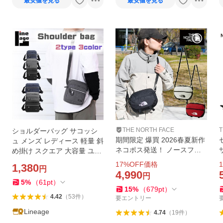
最安値を見る
最安値を見る
THE NORTH FACE
T
ショルダーバッグ サコッシ
期間限定 爆買 2026春夏新作
ュ メンズ レディース 軽量 斜
ネコポス発送！ ノースフェ
め掛け スクエア 大容量 ユニ
イス ショルダーバッグ レデ
セックス 丈夫 黒 グレー
17
%OFF価格
1
1,380
円
ィース メンズ ビッグロゴ T
4,990
円
HE NORTH FACE リープ ミ
5
%
（
61
pt
）
15
%
（
679
pt
）
ニ 4L NM72602
4.42
（
53
件
）
要エントリー
Lineage
4.74
（
19
件
）