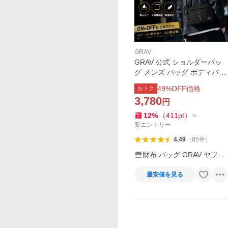
GRAV
GRAV 公式 ショルダーバッ
グ メンズ バッグ ボディバッ
グ 大きめ Begin雑誌掲載 大
49
%OFF価格
おトク
容量 軽量 撥水 耐久性 頑丈
3,780
円
斜めがけ カジュア
12
%
（
411
pt
）
要エントリー
4.49
（
85
件
）
財布 バッグ GRAV ヤフー
店
最安値を見る