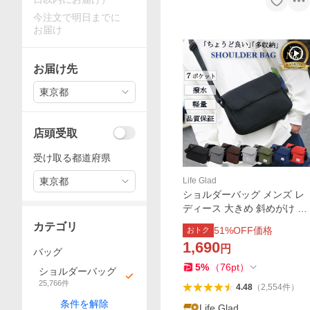
今注文で明日までに
お届け
お届け先
東京都
店頭受取
受け取る都道府県
東京都
Life Glad
ショルダーバッグ メンズ レ
ディース 大きめ 斜めがけ バ
ッグ a4 小さい サコッシュ
カテゴリ
51
%OFF価格
おトク
カジュアル 軽量 撥水 ボディ
1,690
円
バッグ 爆買
バッグ
5
%
（
76
pt
）
ショルダーバッグ
25,766
件
4.48
（
2,554
件
）
条件を解除
Life Glad