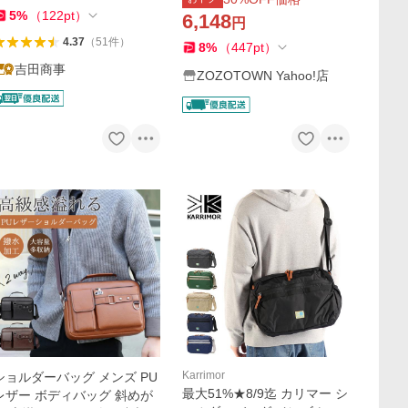
注 POCKETABLE SHOULDE
5
%
（
122
pt
）
6,148
円
R BAG ポケッタブル ショル
ダーバッグ
4.37
（
51
件
）
8
%
（
447
pt
）
吉田商事
ZOZOTOWN Yahoo!店
Karrimor
ショルダーバッグ メンズ PU
最大51%★8/9迄 カリマー シ
レザー ボディバッグ 斜めが