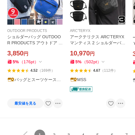
OUTDOOR PRODUCTS
ARC'TERYX
ショルダーバッグ OUTDOO
アークテリクス ARC'TERYX
R PRODUCTS アウトドア プ
マンティス 2 ショルダーバッ
ロダクツ スクエア 横型 ショ
グ ボディバッグ サコッシュ
3,850
10,970
円
円
ルダー バッグ メンズ レディ
メンズ レディース 斜めがけ
ース 男性 女性 キッズ 子供
ブランド 軽い 軽量 プレゼン
5
%
（
176
pt
）
5
%
（
502
pt
）
ジュニア 大人 旅行
ト 黒 ブラック
4.52
（
169
件
）
4.67
（
112
件
）
バッグとスーツケースの
MSS
ビアッジョ
最安値を見る
1
2
3
4
5
6
7