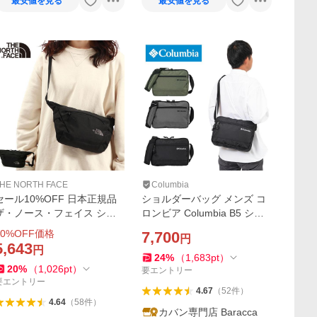
最安値を見る
最安値を見る
HE NORTH FACE
Columbia
セール10%OFF 日本正規品
ショルダーバッグ メンズ コ
ザ・ノース・フェイス ショ
ロンビア Columbia B5 ショ
ルダーバッグ メンズ レディ
ルダーバック ショルダー バ
0
%OFF価格
7,700
円
ース 小さい ブランド 斜め掛
ッグ バック 斜め掛けバッグ
5,643
円
け 軽量 THE NORTH FACE
肩掛けカバン 斜めがけバッ
24
%
（
1,683
pt
）
20
%
（
1,026
pt
）
カペラ 2 NM72354
グ PU8814
要エントリー
要エントリー
4.67
（
52
件
）
4.64
（
58
件
）
カバン専門店 Baracca