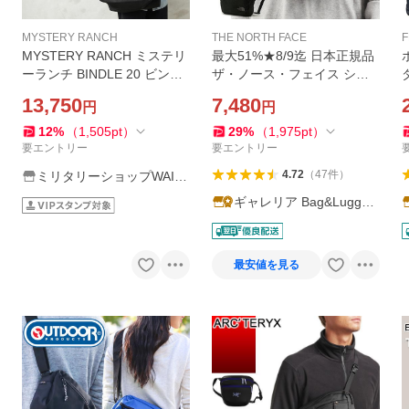
MYSTERY RANCH
THE NORTH FACE
MYSTERY RANCH ミステリ
最大51%★8/9迄 日本正規品
ーランチ BINDLE 20 ビンド
ザ・ノース・フェイス ショ
ル 20 ショルダーバッグ アウ
ルダーバッグ メンズ レディ
13,750
7,480
円
円
トドア ブランド 通勤 通学
ース 小さい ブランド 斜め掛
【Sx】【T】
け 軽量 THE NORTH FACE
12
%
（
1,505
pt
）
29
%
（
1,975
pt
）
A5 カペラ 5 NM72353
要エントリー
要エントリー
4.72
（
47
件
）
ミリタリーショップWAIP
ER
ギャレリア Bag&Luggag
e ANNEX
最安値を見る