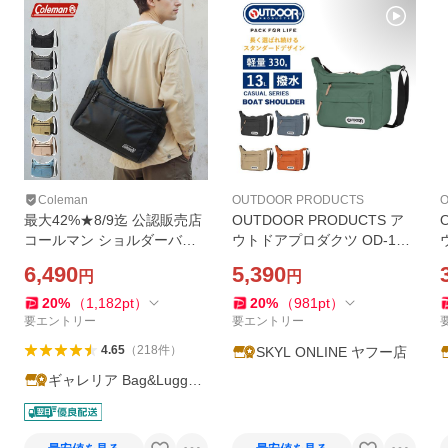
Coleman
OUTDOOR PRODUCTS
最大42%★8/9迄 公認販売店
OUTDOOR PRODUCTS ア
コールマン ショルダーバッ
ウトドアプロダクツ OD-122
グ メンズ レディース 大きめ
82 ボートショルダー ユーテ
6,490
5,390
円
円
斜めがけ Coleman A4 大人
ィリティショルダー ショル
軽量 8L 保冷 WALKER クー
ダーバッグ カジュアルシリ
20
%
（
1,182
pt
）
20
%
（
981
pt
）
ルショルダーMD
ーズ 13L A4 軽量 撥水 鞄
要エントリー
要エントリー
4.65
（
218
件
）
SKYL ONLINE ヤフー店
ギャレリア Bag&Luggag
e