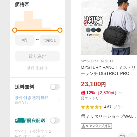
価格帯
〜
絞り込む
MYSTERY RANCH
MYSTERY RANCH ミステリ
条件を解除
ーランチ DISTRICT PRO
（ディストリクトプロ） シ
23,100
円
ョルダーバッグ アウトドア
送料無料
通勤 通学 ブランド【正規取
12
%
（
2,530
pt
）
条件付き送料無料
扱店】【Sx】【T】
要エントリー
条件なし
4.67
（
3
件
）
ミリタリーショップWAIP
ER
すべて（今注文で2
日以内にお届け）