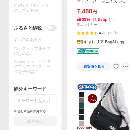
ザ・ノース・フェイス ショ
VIP特典（ポイント
ルダーバッグ メンズ レディ
7,480
アップ）対象
円
ース 小さい ブランド 斜め掛
け 軽量 THE NORTH FACE
29
%
（
1,975
pt
）
A5 カペラ 5 NM72353
要エントリー
ふるさと納税
4.71
（
62
件
）
すべてのお礼品
ギャレリア Bag&Luggag
e
ワンストップ電子申
請可のみ
Yahoo!ショッピング
アプリでワンストッ
最安値を見る
プ電子申請可
除外キーワード
を含む商品を除外する
絞り込む