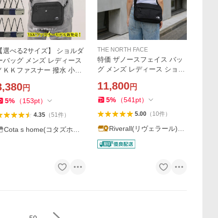
THE NORTH FACE
【選べる2サイズ】 ショルダ
特価 ザノースフェイス バッ
ーバッグ メンズ レディース
グ メンズ レディース ショル
ＹＫＫファスナー 撥水 小さ
ダーバッグ ナイロン ブラッ
い ナイロン ナイロンバッグ
11,800
3,380
円
円
ク TRAVEL CROSS BAG M
バッグ ショルダー 男女兼用
NN2PR87A BLK THE NORT
5
%
（
541
pt
）
5
%
（
153
pt
）
H FACE
5.00
（
10
件
）
4.35
（
51
件
）
Riverall(リヴェラール)Ya
Cota s home(コタズホー
hoo!店
ム)
...
50