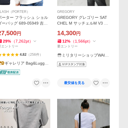
FLASH（PORTER）
GREGORY
ポーター フラッシュ ショル
GREGORY グレゴリー SAT
ダーバッグ 689-05949 吉田
CHEL M サッチェルM V3 シ
カバン PORTER FLASH メ
ョルダーバッグ アウトドア
27,500
14,300
円
円
ンズ レディース ショルダー
ブランド【T】
バッグ ブランド 50代 軽い
29
%
（
7,262
pt
）
12
%
（
1,566
pt
）
撥水
要エントリー
要エントリー
4.82
（
256
件
）
ミリタリーショップWAIP
ER
ギャレリア Bag&Luggag
e
最安値を見る