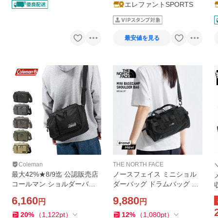
エレファントSPORTS
最安値を見る
Coleman
THE NORTH FACE
最大42%★8/9迄 公認販売店
ノースフェイス ミニショル
コールマン ショルダーバッ
ダーバッグ ドラムバッグ 小
グ Coleman ブランド 横型
さめ 人気 可愛い お出かけ ベ
6,160
9,880
円
円
軽量 B5 8L スクエア型 タブ
ースキャンプ ダッフルバッ
レット収納 WALKER ウォー
グ ブラック 黒 アーバン 普段
20
%
（
1,122
pt
）
12
%
（
1,080
pt
）