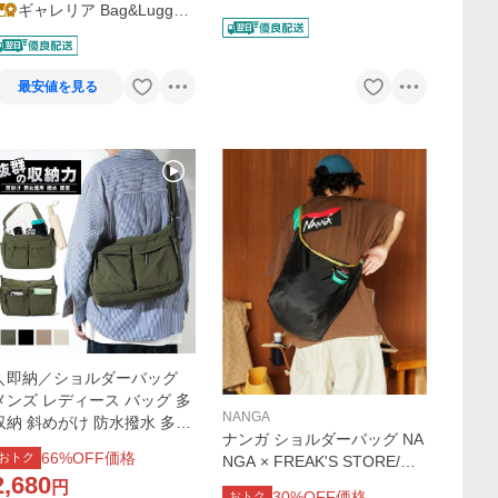
ギャレリア Bag&Luggag
e ANNEX
最安値を見る
＼即納／ショルダーバッグ
メンズ レディース バッグ 多
NANGA
収納 斜めがけ 防水撥水 多ポ
ナンガ ショルダーバッグ NA
ケット 肩掛け 軽量 ボディバ
66
%OFF価格
おトク
NGA × FREAK'S STORE/ナ
ッグ おしゃれ 大容量 通勤 通
2,680
ンガ × フリークスストア 別
円
学 爆買
30
%OFF価格
おトク