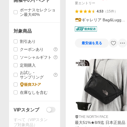
開催中のイベント
ョルダー SM
要エントリー
ボーナスセレクショ
4.53
（
15
件
）
ン最大40%
ギャレリア Bag&Luggag
e
対象商品
割引あり
最安値を見る
クーポンあり
ソーシャルギフト
定期購入
お試し・
サンプリング
在庫なしを含む
VIPスタンプ
THE NORTH FACE
すべて（VIPスタン
最大51%★8/9迄 日本正規品
プ対象商品）