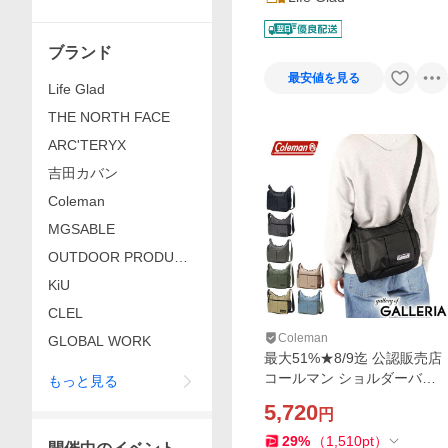
ブランド
最安値を見る
Life Glad
THE NORTH FACE
ARC'TERYX
吉田カバン
Coleman
MGSABLE
OUTDOOR PRODUCT
S
KiU
CLEL
Coleman
GLOBAL WORK
最大51%★8/9迄 公認販売店
コールマン ショルダーバッ
もっと見る
グ メンズ レディース Colem
5,720
円
an 斜めがけ 軽量 大人 ショ
ルダー 6L WALKER クールシ
29
%
（
1,510
pt
）