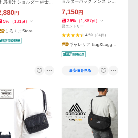
ョルダーバッグ メンズ レデ
け 肩掛け ショルダー 紳士鞄
ィース 大きめ KARRIMOR
軽量 多機能 多収納 アウトド
7,150
2,880
円
円
斜めがけ 軽量 バッグ 2層 B5
ア 通勤 旅行
15L 大きい VT shoulder R 5
29
%
（
1,887
pt
）
5
%
（
131
pt
）
01221
要エントリー
しろくまStore
4.59
（
34
件
）
ギャレリア Bag&Luggag
e
最安値を見る