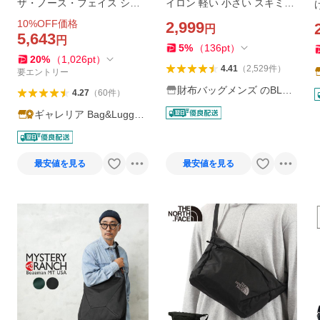
ザ・ノース・フェイス ショ
イロン 軽い 小さい スキミン
ルダーバッグ メンズ レディ
グ防止 斜め掛けバッグ ボデ
10
%OFF価格
2,999
円
ース 小さい ブランド 斜め掛
ィバッグ 肩掛け ブランド 軽
5,643
円
け 軽量 THE NORTH FACE
い 軽量 小さい ショルダーバ
5
%
（
136
pt
）
20
%
（
1,026
pt
）
カペラ 2 NM72354
ック / SHB-1
4.41
（
2,529
件
）
要エントリー
財布バッグメンズ のBLUE
4.27
（
60
件
）
SINCERE
ギャレリア Bag&Luggag
e
最安値を見る
最安値を見る