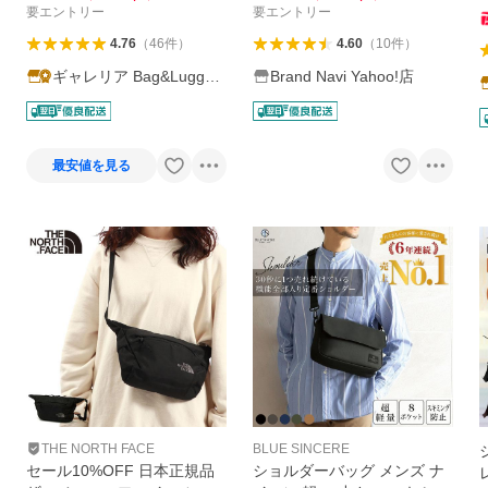
カーショルダー
使い
要エントリー
要エントリー
4.76
（
46
件
）
4.60
（
10
件
）
ギャレリア Bag&Luggag
Brand Navi Yahoo!店
e
最安値を見る
THE NORTH FACE
BLUE SINCERE
セール10%OFF 日本正規品
ショルダーバッグ メンズ ナ