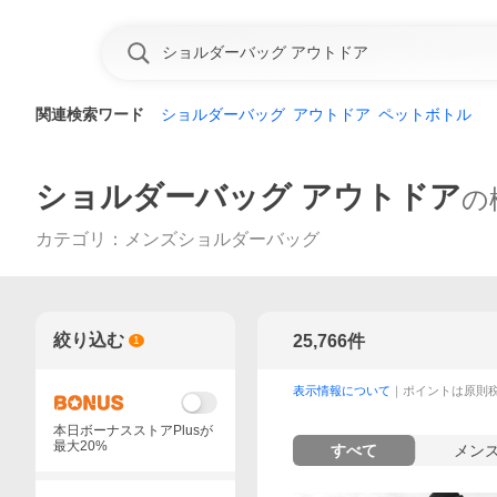
関連検索ワード
ショルダーバッグ
アウトドア
ペットボトル
ショルダーバッグ アウトドア
の
カテゴリ
：
メンズショルダーバッグ
絞り込む
25,766
件
1
表示情報について
｜ポイントは原則
本日ボーナスストアPlusが
最大20%
すべて
メン