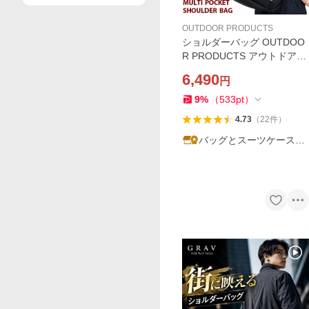
OUTDOOR PRODUCTS
ショルダーバッグ OUTDOO
R PRODUCTS アウトドアプ
ロダクツ ショルダー バッグ
6,490
円
メンズ レディース 通勤 通学
A4 マルチポケット ロゴテー
9
%
（
533
pt
）
プ 軽量 おしゃれ 人気
4.73
（
22
件
）
バッグとスーツケースの
ビアッジョ