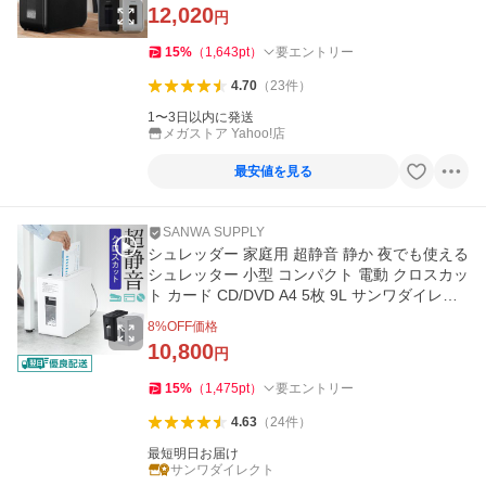
12,020
円
15
%
（
1,643
pt
）
要エントリー
4.70
（
23
件
）
1〜3日以内に発送
メガストア Yahoo!店
最安値を見る
SANWA SUPPLY
シュレッダー 家庭用 超静音 静か 夜でも使える
シュレッター 小型 コンパクト 電動 クロスカッ
ト カード CD/DVD A4 5枚 9L サンワダイレク
ト 400-PSD062
8
%OFF価格
10,800
円
15
%
（
1,475
pt
）
要エントリー
4.63
（
24
件
）
最短明日お届け
サンワダイレクト