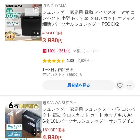
IRIS OHYAMA
シュレッダー 家庭用 電動 アイリスオーヤマ コ
ンパクト 小型 おすすめ クロスカット オフィス
細断 パーソナルシュレッダー P5GCX2
4
%OFF価格
3,980
円
10
%
（
361
pt
）
要エントリー
4.30
（
2,620
件
）
1〜3日以内に発送
メガストア Yahoo!店
最安値を見る
SANWA SUPPLY
シュレッダー 家庭用 シュレッター 小型 コンパ
クト 電動 クロスカット カード ホッチキス A4
6枚 10L パーソナルシュレッダー サンワダイレ
クト 400-PSD030
16
%OFF価格
4,980
円