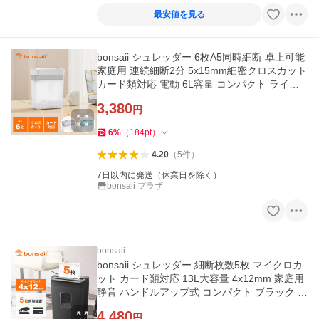
最安値を見る
bonsaii シュレッダー 6枚A5同時細断 卓上可能
家庭用 連続細断2分 5x15mm細密クロスカット
カード類対応 電動 6L容量 コンパクト ライト
グレー C292-A
3,380
円
6
%
（
184
pt
）
4.20
（
5
件
）
7日以内に発送（休業日を除く）
bonsaii プラザ
bonsaii
bonsaii シュレッダー 細断枚数5枚 マイクロカ
ット カード類対応 13L大容量 4x12mm 家庭用
静音 ハンドルアップ式 コンパクト ブラック C
277-A黒
4,480
円