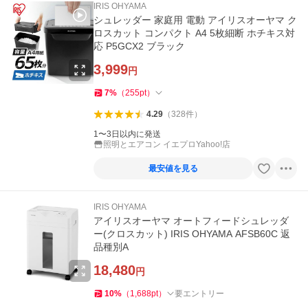
IRIS OHYAMA
シュレッダー 家庭用 電動 アイリスオーヤマ ク
ロスカット コンパクト A4 5枚細断 ホチキス対
応 P5GCX2 ブラック
3,999
円
7
%
（
255
pt
）
4.29
（
328
件
）
1〜3日以内に発送
照明とエアコン イエプロYahoo!店
最安値を見る
IRIS OHYAMA
アイリスオーヤマ オートフィードシュレッダ
ー(クロスカット) IRIS OHYAMA AFSB60C 返
品種別A
18,480
円
10
%
（
1,688
pt
）
要エントリー