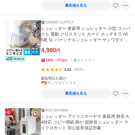
最安値を見る
SANWA SUPPLY
シュレッダー 家庭用 シュレッター 小型 コンパ
クト 電動 クロスカット カード ホッチキス A5
5枚 5L パーソナルシュレッダー サンワダイレ
クト 400-PSD058
4,980
円
10
%
（
453
pt
）
要エントリー
4.42
（
83
件
）
最短明日お届け
サンワダイレクト
最安値を見る
IRIS OHYAMA
シュレッダー アイリスオーヤマ 家庭用 静音 A
4対応 コピー用紙 静か 超静音シュレッダー マ
イクロカット 安心延長保証対象