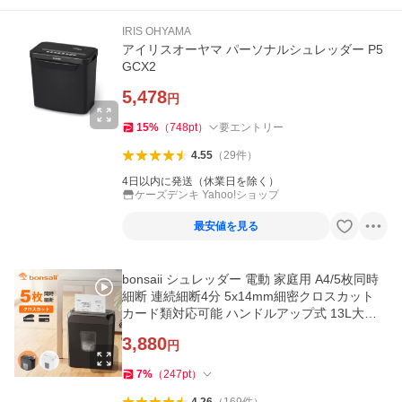
IRIS OHYAMA
アイリスオーヤマ パーソナルシュレッダー P5
GCX2
5,478
円
15
%
（
748
pt
）
要エントリー
4.55
（
29
件
）
4日以内に発送（休業日を除く）
ケーズデンキ Yahoo!ショップ
最安値を見る
bonsaii シュレッダー 電動 家庭用 A4/5枚同時
細断 連続細断4分 5x14mm細密クロスカット
カード類対応可能 ハンドルアップ式 13L大容
量 コンパクト C237-D
3,880
円
7
%
（
247
pt
）