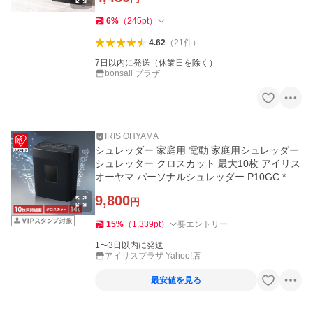
6
%
（
245
pt
）
4.62
（
21
件
）
7日以内に発送（休業日を除く）
bonsaii プラザ
IRIS OHYAMA
シュレッダー 家庭用 電動 家庭用シュレッダー
シュレッター クロスカット 最大10枚 アイリス
オーヤマ パーソナルシュレッダー P10GC * 安
心延長保証対象
9,800
円
15
%
（
1,339
pt
）
要エントリー
1〜3日以内に発送
アイリスプラザ Yahoo!店
最安値を見る