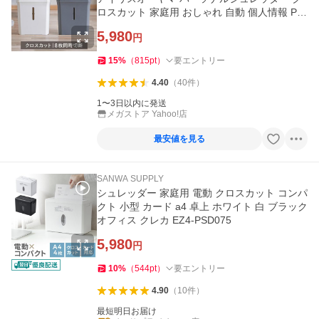
ロスカット 家庭用 おしゃれ 自動 個人情報 PS-
A8C
5,980
円
15
%
（
815
pt
）
要エントリー
4.40
（
40
件
）
1〜3日以内に発送
メガストア Yahoo!店
最安値を見る
SANWA SUPPLY
シュレッダー 家庭用 電動 クロスカット コンパ
クト 小型 カード a4 卓上 ホワイト 白 ブラック
オフィス クレカ EZ4-PSD075
5,980
円
10
%
（
544
pt
）
要エントリー
4.90
（
10
件
）
最短明日お届け