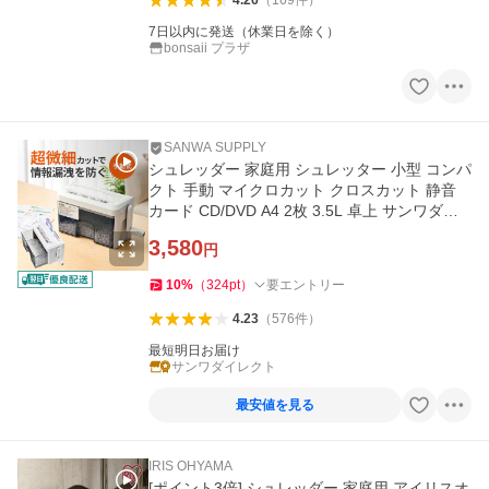
4.26
（
169
件
）
7日以内に発送（休業日を除く）
bonsaii プラザ
SANWA SUPPLY
シュレッダー 家庭用 シュレッター 小型 コンパ
クト 手動 マイクロカット クロスカット 静音
カード CD/DVD A4 2枚 3.5L 卓上 サンワダイ
レクト 400-PSD010
3,580
円
10
%
（
324
pt
）
要エントリー
4.23
（
576
件
）
最短明日お届け
サンワダイレクト
最安値を見る
IRIS OHYAMA
[ポイント3倍] シュレッダー 家庭用 アイリスオ