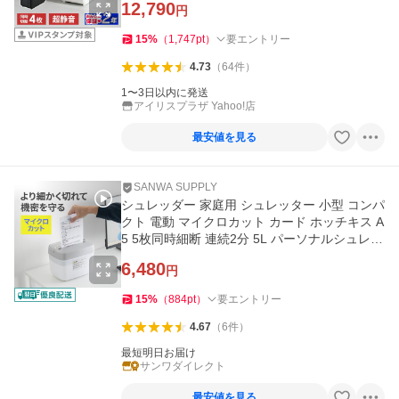
12,790
円
15
%
（
1,747
pt
）
要エントリー
4.73
（
64
件
）
1〜3日以内に発送
アイリスプラザ Yahoo!店
最安値を見る
SANWA SUPPLY
シュレッダー 家庭用 シュレッター 小型 コンパ
クト 電動 マイクロカット カード ホッチキス A
5 5枚同時細断 連続2分 5L パーソナルシュレッ
ダー 400-PSD076
6,480
円
15
%
（
884
pt
）
要エントリー
4.67
（
6
件
）
最短明日お届け
サンワダイレクト
最安値を見る