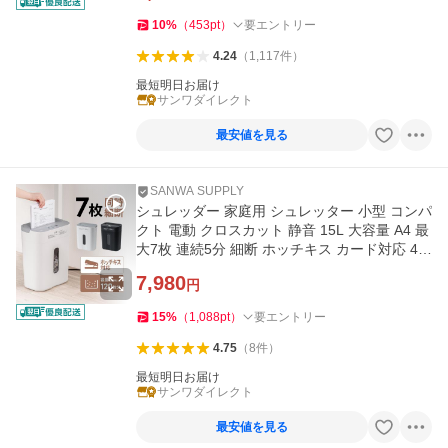
10
%
（
453
pt
）
要エントリー
4.24
（
1,117
件
）
最短明日お届け
サンワダイレクト
最安値を見る
SANWA SUPPLY
シュレッダー 家庭用 シュレッター 小型 コンパ
クト 電動 クロスカット 静音 15L 大容量 A4 最
大7枚 連続5分 細断 ホッチキス カード対応 40
0-PSD078
7,980
円
15
%
（
1,088
pt
）
要エントリー
4.75
（
8
件
）
最短明日お届け
サンワダイレクト
最安値を見る