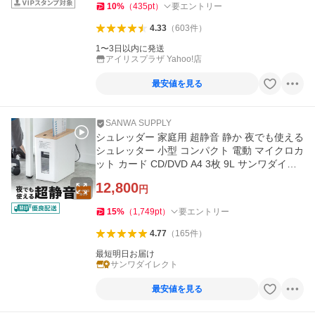
10
%
（
435
pt
）
要エントリー
4.33
（
603
件
）
1〜3日以内に発送
アイリスプラザ Yahoo!店
最安値を見る
SANWA SUPPLY
シュレッダー 家庭用 超静音 静か 夜でも使える
シュレッター 小型 コンパクト 電動 マイクロカ
ット カード CD/DVD A4 3枚 9L サンワダイレ
クト 400-PSD063
12,800
円
15
%
（
1,749
pt
）
要エントリー
4.77
（
165
件
）
最短明日お届け
サンワダイレクト
最安値を見る