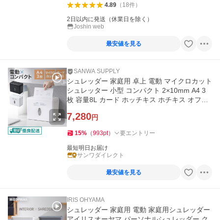
4.89
（
18
件
）
2日以内に発送（休業日を除く）
Joshin web
最安値を見る
SANWA SUPPLY
シュレッダー 家庭用 卓上 電動 マイクロカット
シュレッター 小型 コンパクト 2×10mm A4 3
枚 容量8L カード ホッチキス ホチキス オフィ
ス 400-PSD082
7,280
円
15
%
（
993
pt
）
要エントリー
最短明日お届け
サンワダイレクト
最安値を見る
IRIS OHYAMA
シュレッダー 家庭用 電動 家庭用シュレッダー
アイリスオーヤマ パーソナルシュレッダー ク