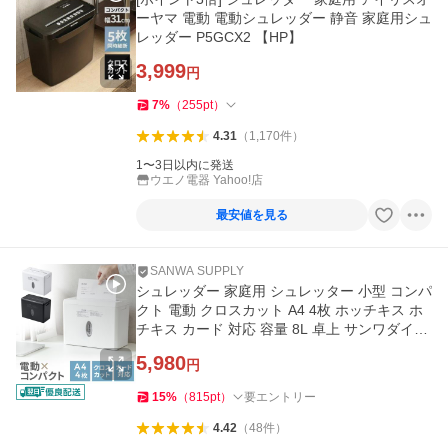
ーヤマ 電動 電動シュレッダー 静音 家庭用シュ
レッダー P5GCX2 【HP】
3,999
円
7
%
（
255
pt
）
4.31
（
1,170
件
）
1〜3日以内に発送
ウエノ電器 Yahoo!店
最安値を見る
SANWA SUPPLY
シュレッダー 家庭用 シュレッター 小型 コンパ
クト 電動 クロスカット A4 4枚 ホッチキス ホ
チキス カード 対応 容量 8L 卓上 サンワダイレ
クト 400-PSD075
5,980
円
15
%
（
815
pt
）
要エントリー
4.42
（
48
件
）