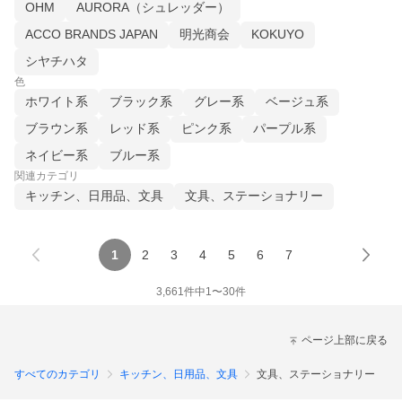
OHM
AURORA（シュレッダー）
ACCO BRANDS JAPAN
明光商会
KOKUYO
シヤチハタ
色
ホワイト系
ブラック系
グレー系
ベージュ系
ブラウン系
レッド系
ピンク系
パープル系
ネイビー系
ブルー系
関連カテゴリ
キッチン、日用品、文具
文具、ステーショナリー
1
2
3
4
5
6
7
3,661
件中
1
〜
30
件
ページ上部に戻る
すべてのカテゴリ
キッチン、日用品、文具
文具、ステーショナリー