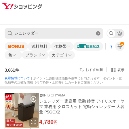
1
送料無料
価格帯
すべての条
色
ブランド
カテゴリ
3,661
件
おすすめ順
表示
表示情報について
｜ポイントは原則税抜価格を基準に付与されます｜ポイント・支
払額等の正確な情報（付与条件・上限等）はカートをご確認ください
IRIS OHYAMA
シュレッダー 家庭用 電動 静音 アイリスオーヤ
マ 業務用 クロスカット 電動シュレッダー 大容
量 P5GCX2
4,780
円