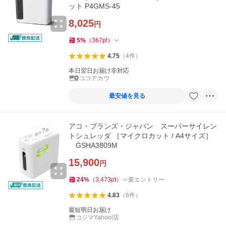
ット P4GMS-45
8,025
円
5
%
（
367
pt
）
4.75
（
4
件
）
本日翌日お届け非対応
ココデカウ
最安値を見る
アコ・ブランズ・ジャパン スーパーサイレン
トシュレッダ ［マイクロカット / A4サイズ］
GSHA3809M
15,900
円
24
%
（
3,473
pt
）
要エントリー
4.83
（
6
件
）
最短明日お届け
コジマYahoo!店