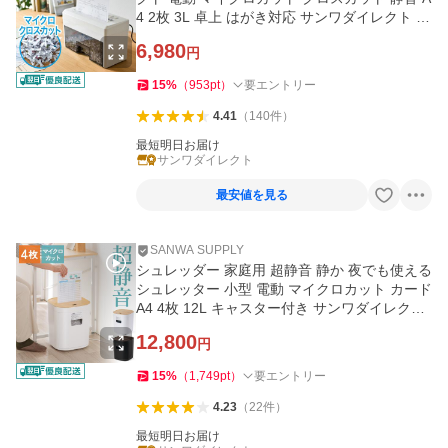
4 2枚 3L 卓上 はがき対応 サンワダイレクト 40
0-PSD025
6,980
円
15
%
（
953
pt
）
要エントリー
4.41
（
140
件
）
最短明日お届け
サンワダイレクト
最安値を見る
SANWA SUPPLY
シュレッダー 家庭用 超静音 静か 夜でも使える
シュレッター 小型 電動 マイクロカット カード
A4 4枚 12L キャスター付き サンワダイレクト
400-PSD071
12,800
円
15
%
（
1,749
pt
）
要エントリー
4.23
（
22
件
）
最短明日お届け