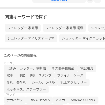
関連キーワードで探す
シュレッダー 家庭用
シュレッダー 家庭用 電動
シュレッ
シュレッダー アイリスオーヤマ
シュレッダー マイクロカッ
このページの関連情報
カテゴリ
はさみ、カッター、裁断機
その他事務用品
筆記用具
電卓
印鑑、印章、スタンプ
ファイル、ケース
名札、番号札
シール、ラベル
机上アクセサリー
ホッチキス、ステープラー
ブランド
ナカバヤシ
IRIS OHYAMA
アスカ
SANWA SUPPLY