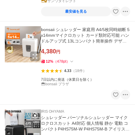
サンワダイレクト
最安値を見る
bonsaii シュレッダー 家庭用 A4/5枚同時細断 5
x14mmマイクロカット カード類対応可能 ハン
ドルアップ式 13Lコンパクト簡単操作 デザイ
ン ホワイト C277-A白
4,380
円
12
%
（
478
pt
）
4.33
（
18
件
）
7日以内に発送（休業日を除く）
bonsaii プラザ
IRIS OHYAMA
シュレッダー パーソナルシュレッダー マイク
ロクロスカット A4対応 個人情報 静か 電動 コ
ンパクトP4HS75M-W P4HS75M-B アイリスオ
ーヤマ