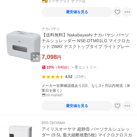
イーサプライ ヤフー店
最安値を見る
ナカバヤシ
【送料無料】Nakabayashi ナカバヤシ パーソ
ナルシュレッダー NSE-DTM01LG マイクロカ
ット 2WAY デスクトップタイプ ライトグレー
7,098
円
10
%
（
646
pt
）
要エントリー
4.52
（
23
件
）
メーカー在庫確認後あり2日、なし3ヶ月以内発送（休
業日を除く）
hit-market
最安値を見る
IRIS OHYAMA
アイリスオーヤマ 超静音 パーソナルシュレッ
ダー (9.5L 最大細断枚数5枚) マイクロクロスカ