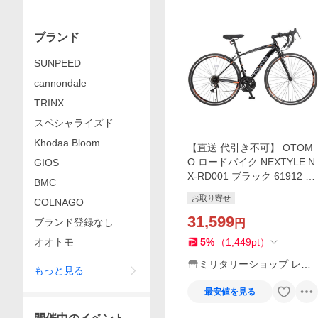
ブランド
SUNPEED
cannondale
TRINX
スペシャライズド
Khodaa Bloom
【直送 代引き不可】 OTOM
O ロードバイク NEXTYLE N
GIOS
X-RD001 ブラック 61912 株
BMC
式会社オオトモ スポーツバ
お取り寄せ
COLNAGO
イク
31,599
ブランド登録なし
円
オオトモ
5
%
（
1,449
pt
）
ミリタリーショップ レプ
もっと見る
ズギア
最安値を見る