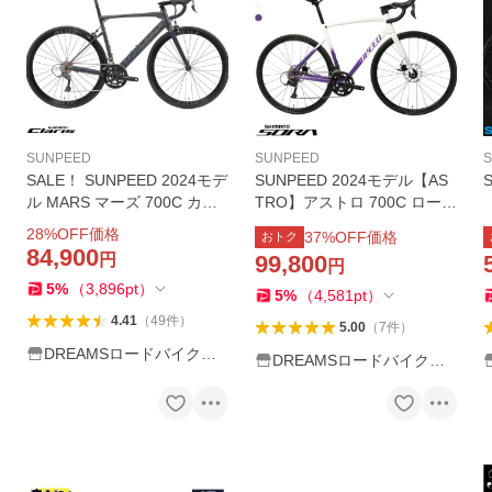
SUNPEED
SUNPEED
SALE！ SUNPEED 2024モデ
SUNPEED 2024モデル【AS
ル MARS マーズ 700C カー
TRO】アストロ 700C ロード
ボンフォーク ロードバイ
バイク ディスクブレーキ カ
ア
28
%OFF価格
37
%OFF価格
おトク
ク 新シマノ R2000 CLARIS
ーボンフォーク シマノR300
84,900
円
99,800
円
STIレバー デュアルコントロ
0 SORA STIレバー 搭載 1
5
%
（
3,896
pt
）
ールレバー 16段変速
8段変速 アウトレット
5
%
（
4,581
pt
）
4.41
（
49
件
）
5.00
（
7
件
）
DREAMSロードバイク直
DREAMSロードバイク直
販店
販店