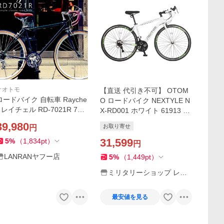
オオトモ
【直送 代引き不可】 OTOM
ロードバイク 自転車 Rayche
O ロードバイク NEXTYLE N
ll レイチェル RD-7021R 700
X-RD001 ホワイト 61913 株
C 21段変速 通勤 通学 おしゃ
式会社オオトモ スポーツバ
39,980
お取り寄せ
円
れ
イク
31,599
5
%
（
1,834
pt
）
円
LANRANヤフー店
5
%
（
1,449
pt
）
ミリタリーショップ レプ
ズギア
最安値を見る