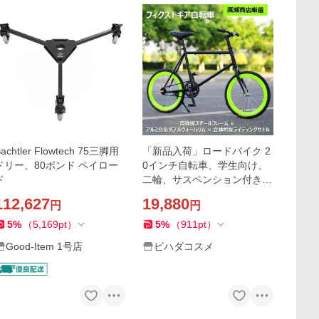
achtler Flowtech 75三脚用
「新品入荷」ロードバイク 2
ドリー、80ポンド ペイロー
0インチ自転車、学生向け、
ド
二輪、サスペンション付き、
軽量、練習用、おしゃれ、男
112,627
19,880
円
円
の子/女の子向け、20イン
チ、40スポーク
5
%
（
5,169
pt
）
5
%
（
911
pt
）
Good-Item 1号店
ビハダコスメ