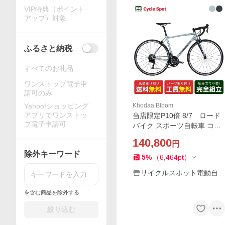
VIP特典（ポイント
アップ）対象
ふるさと納税
すべてのお礼品
ワンストップ電子申
請可のみ
Yahoo!ショッピング
Khodaa Bloom
アプリでワンストッ
当店限定P10倍 8/7 ロード
プ電子申請可
バイク スポーツ自転車 コー
ダーブルーム ファーナ SL2
140,800
円
2026 Khodaa Bloom FARNA
除外キーワード
SL2 18段変速 [26 FARNA SL
5
%
（
6,464
pt
）
2-H]
サイクルスポット電動自転
車専門店
を含む商品を除外する
絞り込む