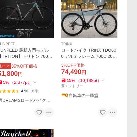
SUNPEED
TRINX
SUNPEED 最新入門モデル
ロードバイク TRINX TDO60
【TRITON】トリトン 700C
0 アルミフレーム 700C 20段
ルミフレーム ロードバイ
変速 SENSAH 油圧ディスク
3
%OFF価格
35
%OFF価格
おトク
ク シマノCLARISクラス SEN
軽量アルミ トリンクス 通勤
74,490
51,800
円
円
SAH 16段変速 STIレバー
通学
15
%
（
10,189
pt
）
デュアルコントロールレバー
5
%
（
2,377
pt
）
要エントリー
4.50
（
8
件
）
自転車の一勝堂
DREAMSロードバイク直
販店