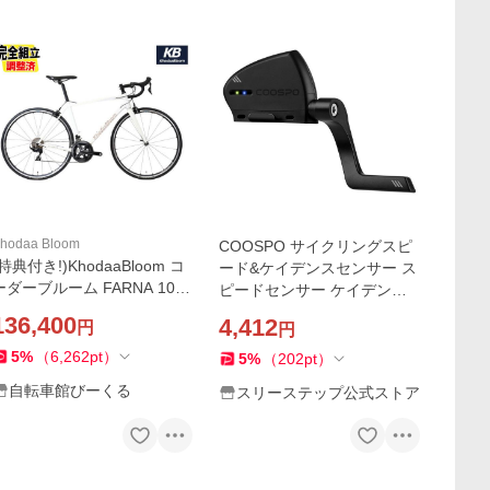
hodaa Bloom
COOSPO サイクリングスピ
(特典付き!)KhodaaBloom コ
ード&ケイデンスセンサー ス
ーダーブルーム FARNA 105
ピードセンサー ケイデンス
(R7000) ファーナ105 ホワイ
センサー Bluetooth5.0対応接
136,400
4,412
円
円
ト 22Speed ロードバイク
続 ANT+ ロードバイク
5
%
（
6,262
pt
）
5
%
（
202
pt
）
自転車館びーくる
スリーステップ公式ストア