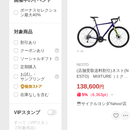
開催中のイベント
ボーナスセレクショ
ン最大40%
対象商品
割引あり
クーポンあり
ソーシャルギフト
NESTO
定期購入
(店舗受取送料割引)ネスト(N
お試し・
ESTO) MIXTURE（ミクス
サンプリング
チャー）NE-24-001（2x8s）
138,600
円
グラベルロードバイク
在庫なしを含む
5
%
（
6,363
pt
）
サイクルヨシダYahoo!店
VIPスタンプ
すべて（VIPスタン
プ対象商品）