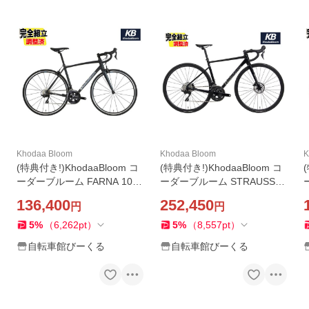
Khodaa Bloom
Khodaa Bloom
K
(特典付き!)KhodaaBloom コ
(特典付き!)KhodaaBloom コ
ーダーブルーム FARNA 105
ーダーブルーム STRAUSS R
(R7000) ファーナ105 マット
ACE 3 105 ストラウスレース
136,400
252,450
円
円
ブラック 22Speed ロードバ
3 105 ブラック 24Speed ロ
イク
ードバイク
5
%
（
6,262
pt
）
5
%
（
8,557
pt
）
自転車館びーくる
自転車館びーくる