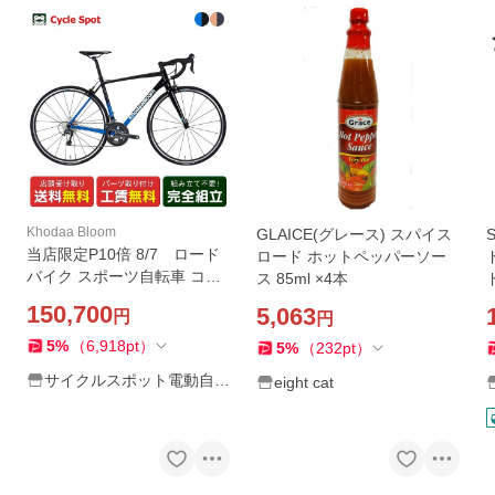
Khodaa Bloom
GLAICE(グレース) スパイス
S
当店限定P10倍 8/7 ロード
ロード ホットペッパーソー
バイク スポーツ自転車 コー
ス 85ml ×4本
ダーブルーム ファーナ SL1
150,700
5,063
円
円
2026 Khodaa Bloom FARNA
SL1 20段変速 [26 FARNA SL
5
%
（
6,918
pt
）
5
%
（
232
pt
）
1-H]
サイクルスポット電動自転
eight cat
車専門店