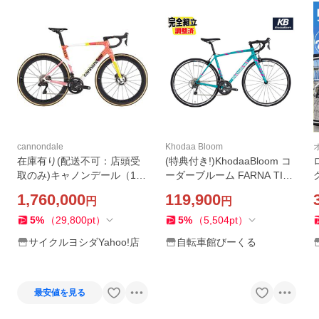
cannondale
Khodaa Bloom
在庫有り(配送不可：店頭受
(特典付き!)KhodaaBloom コ
取のみ)キャノンデール（1台
ーダーブルーム FARNA TIA
限定）SUPERSIX EVO LAB7
GRA ファーナ ティアグラ マ
1,760,000
119,900
円
円
1 TEAM（2x12s）ロードバ
ットメテオブルー 20Speed
イク 限定
ロードバイク
5
%
（
29,800
pt
）
5
%
（
5,504
pt
）
サイクルヨシダYahoo!店
自転車館びーくる
最安値を見る