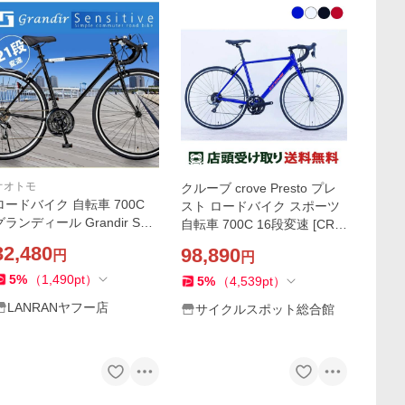
オオトモ
クルーブ crove Presto プレ
ロードバイク 自転車 700C
スト ロードバイク スポーツ
グランディール Grandir Sen
自転車 700C 16段変速 [CRV
sitive 21段変速 通勤 通学
PST]
32,480
98,890
円
円
5
%
（
1,490
pt
）
5
%
（
4,539
pt
）
LANRANヤフー店
サイクルスポット総合館