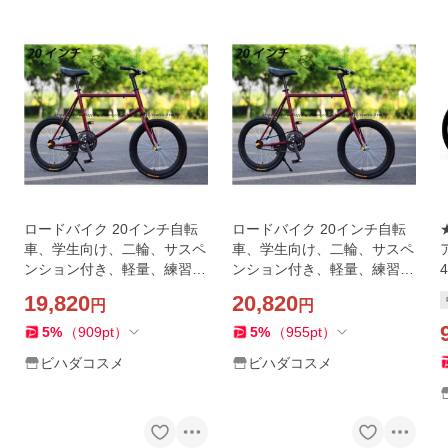
ロードバイク 20インチ自転
ロードバイク 20インチ自転
車、学生向け、二輪、サスペ
車、学生向け、二輪、サスペ
ンション付き、軽量、練習
ンション付き、軽量、練習
用、おしゃれ、男の子/女の
用、おしゃれ、男の子/女の
19,820
20,820
円
円
子向け、20インチ、40スポ
子向け、20インチ、40スポ
ーク
ーク
5
%
（
909
pt
）
5
%
（
955
pt
）
ビハダコスメ
ビハダコスメ