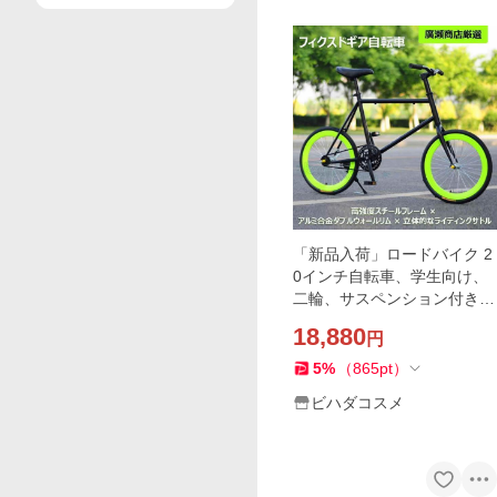
「新品入荷」ロードバイク 2
0インチ自転車、学生向け、
二輪、サスペンション付き、
軽量、練習用、おしゃれ、男
18,880
円
の子/女の子向け、20イン
チ、40スポーク
5
%
（
865
pt
）
ビハダコスメ