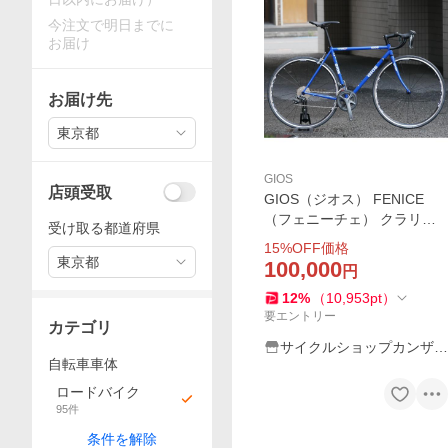
今注文で明日までに
お届け
お届け先
東京都
GIOS
店頭受取
GIOS（ジオス） FENICE
（フェニーチェ） クラリス
受け取る都道府県
完成車 2×8speed 2026年モ
15
%OFF価格
デル ロードバイク 自転車 サ
東京都
100,000
円
イクリング【店頭受取送料無
12
%
（
10,953
pt
）
料】
要エントリー
カテゴリ
サイクルショップカンザキ
自転車車体
千里店
ロードバイク
95
件
条件を解除