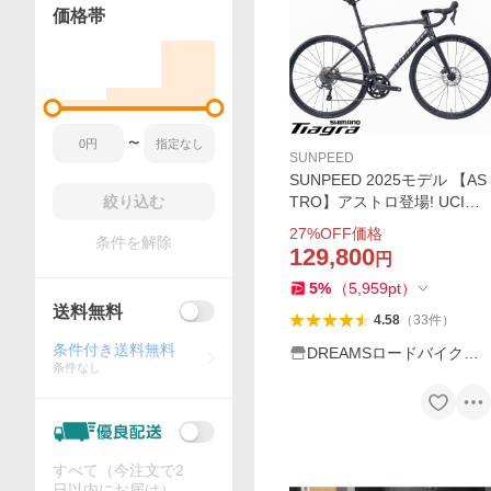
価格帯
〜
SUNPEED
SUNPEED 2025モデル 【AS
絞り込む
TRO】アストロ登場! UCI認
証 20速 700C ロードバイク
27
%OFF価格
条件を解除
シマノ TIAGRA STIレバー 油
129,800
円
圧ディスクブレーキ カーボ
5
%
（
5,959
pt
）
ンフォーク ジュニア 女性可
送料無料
4.58
（
33
件
）
条件付き送料無料
DREAMSロードバイク直
条件なし
販店
すべて（今注文で2
日以内にお届け）