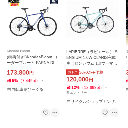
Khodaa Bloom
LAPIERRE（ラピエール） S
(特典付き!)KhodaaBloom コ
ENSIUM 1.0W CLARIS完成
ーダーブルーム FARNA DIS
車（センシウム 1.0ウーマ
C 105(R7000) ファーナ ディ
ン） 2022年モデル 自転車 ロ
173,800
30
%OFF価格
おトク
円
スク 105 マットブルー 22Sp
ードバイク【店頭受取送料無
120,000
eed ロードバイク
円
料】 クリアランスセール
5
%
（
7,449
pt
）
12
%
（
12,689
pt
）
自転車館びーくる
要エントリー
サイクルショップカンザキ
千里店