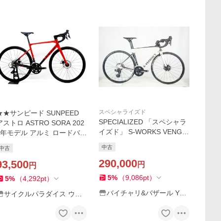
スペシャライズド
★★サンピード SUNPEED
SPECIALIZED 「スペシャラ
アストロ ASTRO SORA 202
イズド」 S-WORKS VENGE
4年モデル アルミ ロードバイ
VIAS DISC 2017年モデル ロ
ク Mサイズ 2×9速 レッド
中古
中古
ードバイク / 宇都宮店
290,000
93,500
円
円
5
%
（
9,086
pt
）
5
%
（
4,292
pt
）
バイチャリ&バザール Yah
サイクルパラダイス ウェ
oo!店
ブストア