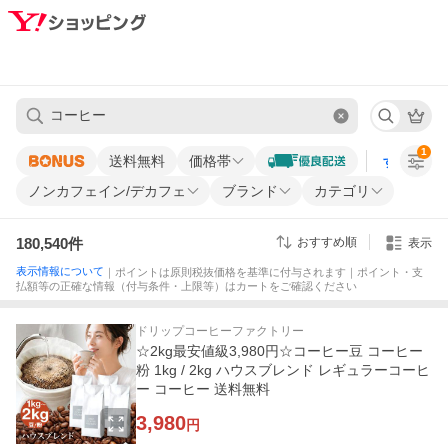
1
送料無料
価格帯
すべての条
ノンカフェイン/デカフェ
ブランド
カテゴリ
180,540
件
おすすめ順
表示
表示情報について
｜ポイントは原則税抜価格を基準に付与されます｜ポイント・支
払額等の正確な情報（付与条件・上限等）はカートをご確認ください
ドリップコーヒーファクトリー
☆2kg最安値級3,980円☆コーヒー豆 コーヒー
粉 1kg / 2kg ハウスブレンド レギュラーコーヒ
ー コーヒー 送料無料
3,980
円