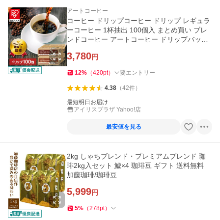
アートコーヒー
コーヒー ドリップコーヒー ドリップ レギュラ
ーコーヒー 1杯抽出 100個入 まとめ買い ブレ
ンドコーヒー アートコーヒー ドリップバッグ
7g×100包 ART COFFEE
3,780
円
12
%
（
420
pt
）
要エントリー
4.38
（
42
件
）
最短明日お届け
アイリスプラザ Yahoo!店
最安値を見る
2kg しゃちブレンド・プレミアムブレンド 珈
琲2kg入セット 鯱×4 珈琲豆 ギフト 送料無料
加藤珈琲/珈琲豆
5,999
円
5
%
（
278
pt
）