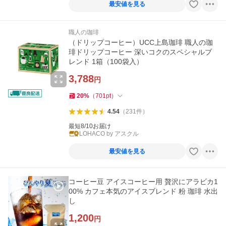
最安値を見る
職人の珈琲
（ドリップコーヒー）UCC上島珈琲 職人の珈
琲ドリップコーヒー 深いコクのスペシャルブ
レンド 1箱（100袋入）
3,788
円
20
%
（
701
pt
）
4.54
（
231
件
）
最短8/10お届け
LOHACO by アスクル
最安値を見る
コーヒー豆 アイスコーヒー用 贅沢にアラビカ1
00% カフェ本気のアイスブレンド 粉 珈琲 水出
し
1,200
円