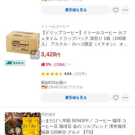
最安値を見る
ドトールコーヒー
【ドリップコーヒー】ドトールコーヒー カフ
ェタイム ドリップパック 深煎り 1箱（100袋
入） アスクル・ロハコ限定（イチオシ） オリ
ジナル
3,428
円
5
%
（
159
pt
）
4.64
（
101
件
）
最短8/10お届け
LOHACO by アスクル
最安値を見る
澤井珈琲
いまだけ＼半額 50%OFF／ コーヒー 珈琲 コ
ーヒー豆 珈琲豆 金の ソルブレンド 澤井珈琲
福袋 120杯分 グルメ 【TS】