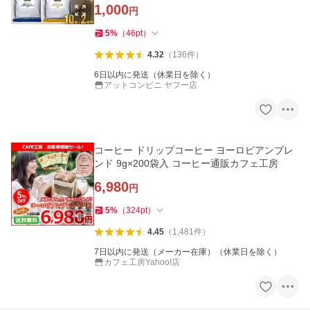
1,000
円
5
%
（
46
pt
）
4.32
（
136
件
）
6日以内に発送（休業日を除く）
アットコンビニ ヤフー店
コーヒー ドリップコーヒー ヨーロピアンブレ
ンド 9g×200袋入 コーヒー通販カフェ工房
6,980
円
5
%
（
324
pt
）
4.45
（
1,481
件
）
7日以内に発送（メーカー在庫）（休業日を除く）
カフェ工房Yahoo!店