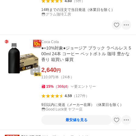
4.60
（
5
件
）
14時までの注文で当日発送（休業日を除く）
グラム珈琲工房
Coca Cola
●+10%対象●ジョージア ブラック ラベルレス 5
00ml 24本 コーヒー ペットボトル 珈琲 豊かな
香り 箱買い 爆買
2,640
円
110.0円/本（24本）
15
%
（
366
pt
）
要エントリー
4.59
（
127
件
）
9日以内に発送（メーカー在庫）（休業日を除く）
Good Luck便 ヤフー店
最安値を見る