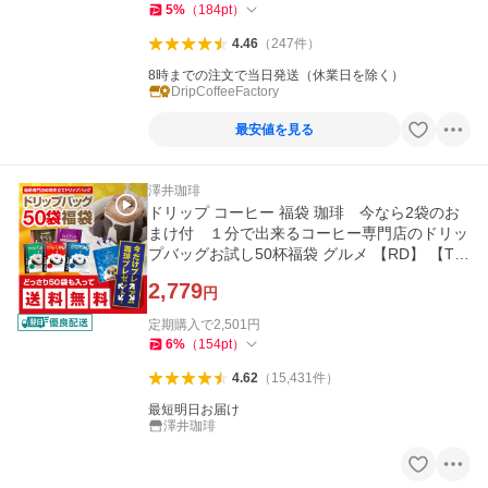
5
%
（
184
pt
）
4.46
（
247
件
）
8時までの注文で当日発送（休業日を除く）
DripCoffeeFactory
最安値を見る
澤井珈琲
ドリップ コーヒー 福袋 珈琲 今なら2袋のお
まけ付 １分で出来るコーヒー専門店のドリッ
プバッグお試し50杯福袋 グルメ 【RD】 【T
S】
2,779
円
定期購入で
2,501
円
6
%
（
154
pt
）
4.62
（
15,431
件
）
最短明日お届け
澤井珈琲