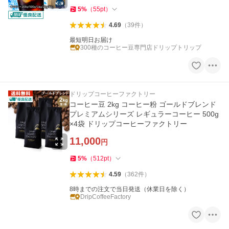
5
%
（
55
pt
）
4.69
（
39
件
）
最短明日お届け
300種のコーヒー豆専門店ドリップトリップ
ドリップコーヒーファクトリー
コーヒー豆 2kg コーヒー粉 ゴールドブレンド
プレミアムシリーズ レギュラーコーヒー 500g
×4袋 ドリップコーヒーファクトリー
11,000
円
5
%
（
512
pt
）
4.59
（
362
件
）
8時までの注文で当日発送（休業日を除く）
DripCoffeeFactory