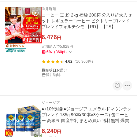
澤井珈琲
コーヒー 豆 粉 2kg 福袋 200杯 分入り超大入セ
ット レギュラーコーヒー ビクトリーブレンド
ブレンドフォルテシモ 【RD】 【TS】
6,476
円
定期購入で
5,828
円
6
%
（
360
pt
）
4.62
（
16,306
件
）
最短明日お届け
澤井珈琲
ジョージア
●+10%対象●ジョージア エメラルドマウンテン
ブレンド 185g 90本(30本×3ケース) 缶コーヒ
ー 高級豆 国産牛乳 まとめ買い 送料無料 爆買
6,240
円