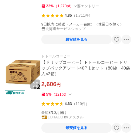
22
%
（
1,270
pt
）
要エントリー
4.85
（
1,711
件
）
9日以内に発送（メーカー在庫）（休業日を除く）
北海道サービスショップ
最安値を見る
ドトールコーヒー
【ドリップコーヒー】ドトールコーヒー ドリ
ップパックアソート40P 1セット（80袋：40袋
入×2箱）
2,606
円
5
%
（
121
pt
）
4.63
（
110
件
）
最短8/10お届け
LOHACO by アスクル
最安値を見る