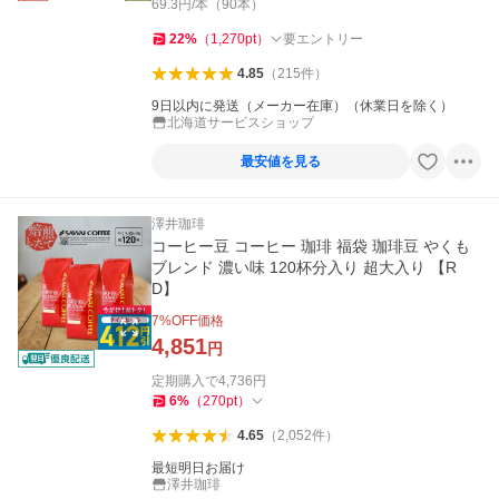
69.3円/本（90本）
22
%
（
1,270
pt
）
要エントリー
4.85
（
215
件
）
9日以内に発送（メーカー在庫）（休業日を除く）
北海道サービスショップ
最安値を見る
澤井珈琲
コーヒー豆 コーヒー 珈琲 福袋 珈琲豆 やくも
ブレンド 濃い味 120杯分入り 超大入り 【R
D】
7
%OFF価格
4,851
円
定期購入で
4,736
円
6
%
（
270
pt
）
4.65
（
2,052
件
）
最短明日お届け
澤井珈琲