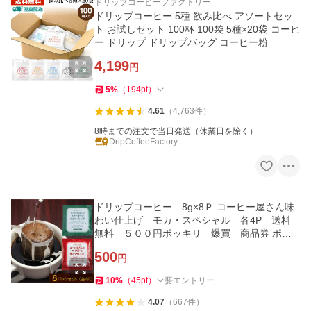
ドリップコーヒーファクトリー
ドリップコーヒー 5種 飲み比べ アソートセッ
ト お試しセット 100杯 100袋 5種×20袋 コーヒ
ー ドリップ ドリップバッグ コーヒー粉
4,199
円
5
%
（
194
pt
）
4.61
（
4,763
件
）
8時までの注文で当日発送（休業日を除く）
DripCoffeeFactory
ドリップコーヒー 8g×8Ｐ コーヒー屋さん味
わい仕上げ モカ・スペシャル 各4P 送料
無料 ５００円ポッキリ 爆買 商品券 ポイ
ント
500
円
10
%
（
45
pt
）
要エントリー
4.07
（
667
件
）