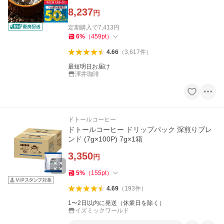
8,237
円
定期購入で
7,413
円
6
%
（
459
pt
）
4.66
（
3,617
件
）
最短明日お届け
澤井珈琲
ドトールコーヒー
ドトールコーヒー ドリップパック 深煎りブレ
ンド (7g×100P) 7g×1箱
3,350
円
5
%
（
155
pt
）
4.69
（
193
件
）
1〜2日以内に発送（休業日を除く）
イズミックワールド