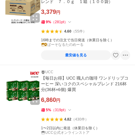
レンド ７．０ｇ １箱（１００袋）
3,379
円
9
%
（
281
pt
）
4.60
（
55
件
）
16時までの注文で当日発送（休業日を除く）
ぱーそなるたのめーる
最安値を見る
UCC
【毎日お得】UCC 職人の珈琲 ワンドリップコ
ーヒー 深いコクのスペシャルブレンド 216杯
分(36杯×6個) 爆買
6,860
円
5
%
（
319
pt
）
4.82
（
430
件
）
1〜2日以内に発送（休業日を除く）
UCC公式オンラインストア