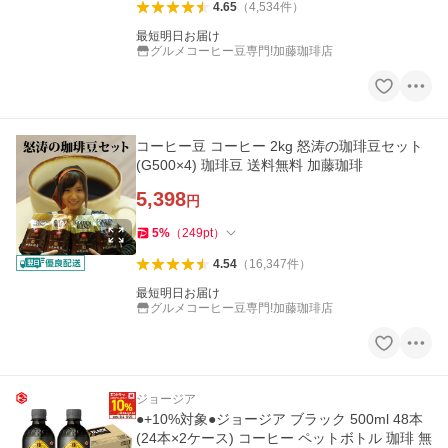
4.65
（
4,534
件
）
最短明日お届け
グルメコーヒー豆専門!加藤珈琲店
コーヒー豆 コーヒー 2kg 怒涛の珈琲豆セット
(G500×4) 珈琲豆 送料無料 加藤珈琲
5,398
円
5
%
（
249
pt
）
4.54
（
16,347
件
）
最短明日お届け
グルメコーヒー豆専門!加藤珈琲店
ジョージア
●+10%対象●ジョージア ブラック 500ml 48本
(24本×2ケース) コーヒー ペットボトル 珈琲 無