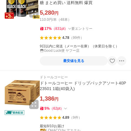
糖 まとめ買い 送料無料 爆買
5,280
円
110.0円/本（48本）
17
%
（
831
pt
）
要エントリー
4.78
（
99
件
）
9日以内に発送（メーカー在庫）（休業日を除く）
Good Luck便 ヤフー店
最安値を見る
ドトールコーヒー
ドトールコーヒー ドリップパックアソート40P
23501 1箱(40袋入)
1,386
円
5
%
（
62
pt
）
4.89
（
9
件
）
最短8/10お届け
LOHACO by アスクル