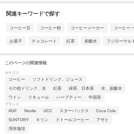
関連キーワードで探す
コーヒー豆
コーヒー粉
コーヒーメーカー
コーヒー 
お菓子
チョコレート
紅茶
炭酸水
フジローヤル 
このページの関連情報
カテゴリ
コーヒー
ソフトドリンク、ジュース
その他ドリンク、水
紅茶
緑茶、日本茶
水、炭酸水
ワイン
リキュール
ハーブティー
中国茶
ブランド
AGF
Nestle
UCC
スターバックス
Coca Cola
SUNTORY
キリン
ドトールコーヒー
アサヒ
澤井珈琲