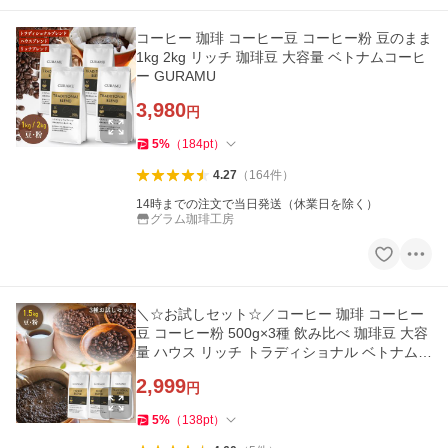
コーヒー 珈琲 コーヒー豆 コーヒー粉 豆のまま
1kg 2kg リッチ 珈琲豆 大容量 ベトナムコーヒ
ー GURAMU
3,980
円
5
%
（
184
pt
）
4.27
（
164
件
）
14時までの注文で当日発送（休業日を除く）
グラム珈琲工房
＼☆お試しセット☆／コーヒー 珈琲 コーヒー
豆 コーヒー粉 500g×3種 飲み比べ 珈琲豆 大容
量 ハウス リッチ トラディショナル ベトナムコ
ーヒー 送料無料
2,999
円
5
%
（
138
pt
）