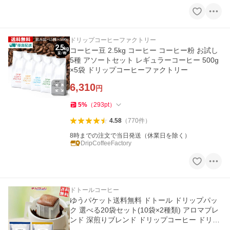
ドリップコーヒーファクトリー
コーヒー豆 2.5kg コーヒー コーヒー粉 お試し
5種 アソートセット レギュラーコーヒー 500g
×5袋 ドリップコーヒーファクトリー
6,310
円
5
%
（
293
pt
）
4.58
（
770
件
）
8時までの注文で当日発送（休業日を除く）
DripCoffeeFactory
ドトールコーヒー
ゆうパケット送料無料 ドトール ドリップパッ
ク 選べる20袋セット(10袋×2種類) アロマブレ
ンド 深煎りブレンド ドリップコーヒー ドリッ
プバッグ 7g×20袋