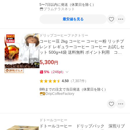
5〜7日以内に発送（休業日を除く）
プラムテラスネット
最安値を見る
ドリップコーヒーファクトリー
コーヒー豆 2kg コーヒー コーヒー粉 リッチブ
レンド レギュラーコーヒー コーヒー お試しセ
ット 500g×4袋 送料無料 ポイント利用 コー
ヒー
5,300
円
5
%
（
246
pt
）
4.50
（
7,307
件
）
8時までの注文で当日発送（休業日を除く）
DripCoffeeFactory
ドトールコーヒー
ドトールコーヒー ドリップパック 深煎りブ