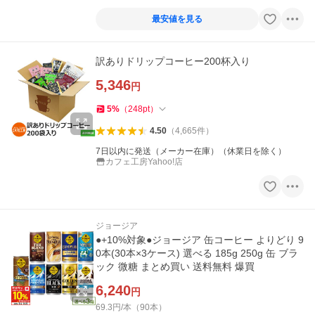
最安値を見る
訳ありドリップコーヒー200杯入り
5,346
円
5
%
（
248
pt
）
4.50
（
4,665
件
）
7日以内に発送（メーカー在庫）（休業日を除く）
カフェ工房Yahoo!店
ジョージア
●+10%対象●ジョージア 缶コーヒー よりどり 9
0本(30本×3ケース) 選べる 185g 250g 缶 ブラ
ック 微糖 まとめ買い 送料無料 爆買
6,240
円
69.3円/本（90本）