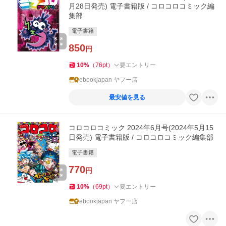
月28日発売) 電子書籍版 / コロコロコミック編
集部
電子書籍
850
円
10
%
（
76
pt
）
要エントリー
ebookjapan ヤフー店
最安値を見る
コロコロコミック 2024年6月号(2024年5月15
日発売) 電子書籍版 / コロコロコミック編集部
電子書籍
770
円
10
%
（
69
pt
）
要エントリー
ebookjapan ヤフー店