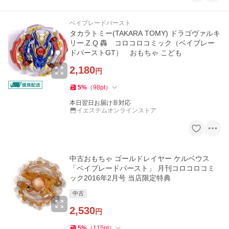
ベイブレードバースト
タカラトミー(TAKARA TOMY) ドラゴヴァルキ
リー.Z.Q 轟 コロコロコミック（ベイブレー
ドバーストGT） おもちゃ こども
2,180
円
5
%
（
98
pt
）
本日翌日お届け非対応
イエステムオンラインストア
中古おもちゃ ゴールドレイヤー ケルベウス
「ベイブレードバースト」 月刊コロコロコミ
ック2016年2月号 当店限定特典
中古
2,530
円
5
%
（
115
pt
）