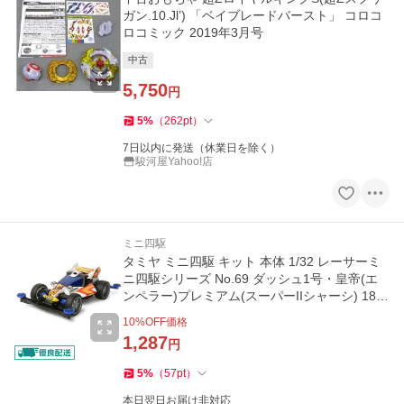
ガン.10.Jl’) 「ベイブレードバースト」 コロコ
ロコミック 2019年3月号
中古
5,750
円
5
%
（
262
pt
）
7日以内に発送（休業日を除く）
駿河屋Yahoo!店
ミニ四駆
タミヤ ミニ四駆 キット 本体 1/32 レーサーミ
ニ四駆シリーズ No.69 ダッシュ1号・皇帝(エ
ンペラー)プレミアム(スーパーIIシャーシ) 180
69 爆買
10
%OFF価格
1,287
円
5
%
（
57
pt
）
本日翌日お届け非対応