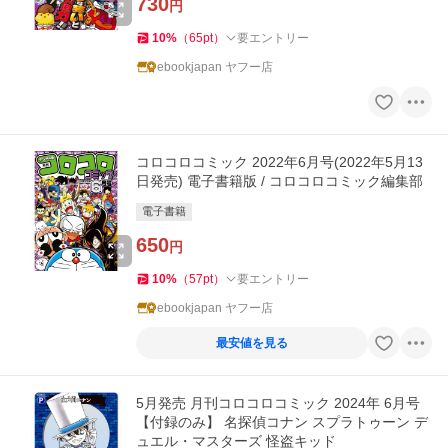
730
円
10
%
（
65
pt
）
要エントリー
ebookjapan ヤフー店
コロコロコミック 2022年6月号(2022年5月13
日発売) 電子書籍版 / コロコロコミック編集部
電子書籍
650
円
10
%
（
57
pt
）
要エントリー
ebookjapan ヤフー店
最安値を見る
5月発売 月刊コロコロコミック 2024年 6月号
【付録のみ】 名探偵コナン スプラトゥーン デ
ュエル・マスターズ 怪盗キッド