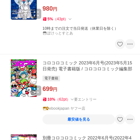
980
円
5
%
（
43
pt
）
10時までの注文で当日発送（休業日を除く）
ぽけっとすとあ
コロコロコミック 2023年6月号(2023年5月15
日発売) 電子書籍版 / コロコロコミック編集部
電子書籍
699
円
10
%
（
62
pt
）
要エントリー
ebookjapan ヤフー店
最安値を見る
別冊コロコロコミック 2022年6月号(2022年4