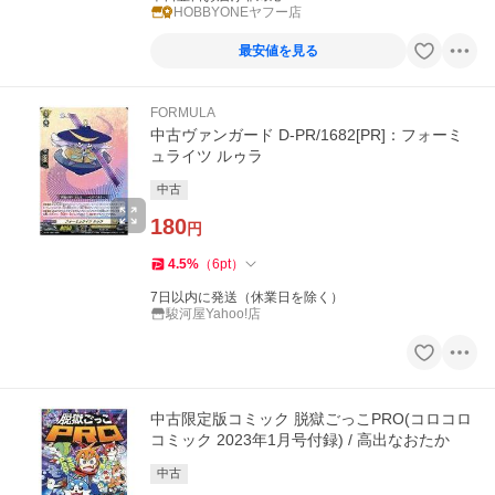
HOBBYONEヤフー店
最安値を見る
FORMULA
中古ヴァンガード D-PR/1682[PR]：フォーミ
ュライツ ルゥラ
中古
180
円
4.5
%
（
6
pt
）
7日以内に発送（休業日を除く）
駿河屋Yahoo!店
中古限定版コミック 脱獄ごっこPRO(コロコロ
コミック 2023年1月号付録) / 高出なおたか
中古