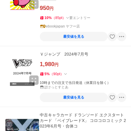
950
円
10
%
（
85
pt
）
要エントリー
ebookjapan ヤフー店
最安値を見る
Ｖジャンプ 2024年7月号
1,980
円
5
%
（
90
pt
）
10時までの注文で当日発送（休業日を除く）
ぽけっとすとあ
最安値を見る
中古キャラカード ドランソード エクスタート
カード 「ベイブレードX」 コロコロコミック 2
023年6月号・合体コ