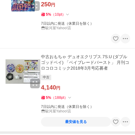
250
円
5
%
（
10
pt
）
7日以内に発送（休業日を除く）
駿河屋Yahoo!店
中古おもちゃ デュオエクリプス.7S.U (ダブル
ゴッドベイ) 「ベイブレードバースト」 月刊コ
ロコロコミック2018年3月号応募者
中古
4,140
円
5
%
（
188
pt
）
7日以内に発送（休業日を除く）
駿河屋Yahoo!店
最安値を見る