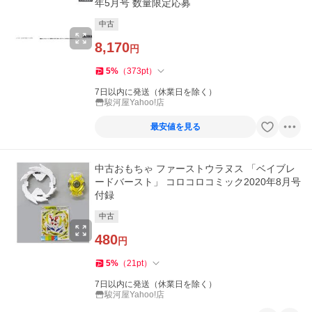
年5月号 数量限定応募
中古
8,170
円
5
%
（
373
pt
）
7日以内に発送（休業日を除く）
駿河屋Yahoo!店
最安値を見る
中古おもちゃ ファーストウラヌス 「ベイブレ
ードバースト」 コロコロコミック2020年8月号
付録
中古
480
円
5
%
（
21
pt
）
7日以内に発送（休業日を除く）
駿河屋Yahoo!店