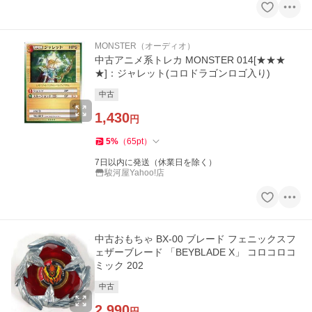
MONSTER（オーディオ）
中古アニメ系トレカ MONSTER 014[★★★
★]：ジャレット(コロドラゴンロゴ入り)
中古
1,430
円
5
%
（
65
pt
）
7日以内に発送（休業日を除く）
駿河屋Yahoo!店
中古おもちゃ BX-00 ブレード フェニックスフ
ェザーブレード 「BEYBLADE X」 コロコロコ
ミック 202
中古
2,990
円