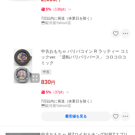
5
%
（
136
pt
）
7日以内に発送（休業日を除く）
駿河屋Yahoo!店
中古おもちゃ バリバコイン R ラッティー コミ
ックver. 「逆転バリバリバース」 コロコロコ
ミック
中古
830
円
5
%
（
37
pt
）
7日以内に発送（休業日を除く）
駿河屋Yahoo!店
最安値を見る
中古おもちゃ 超ZロイヤルキングS(超Zスプリ