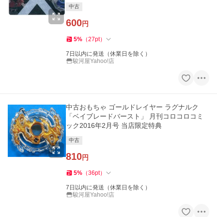
中古
600
円
5
%
（
27
pt
）
7日以内に発送（休業日を除く）
駿河屋Yahoo!店
中古おもちゃ ゴールドレイヤー ラグナルク
「ベイブレードバースト」 月刊コロコロコミ
ック2016年2月号 当店限定特典
中古
810
円
5
%
（
36
pt
）
7日以内に発送（休業日を除く）
駿河屋Yahoo!店