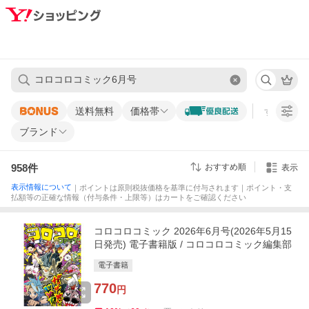
送料無料
価格帯
すべての条
ブランド
958
件
おすすめ順
表示
表示情報について
｜ポイントは原則税抜価格を基準に付与されます｜ポイント・支
払額等の正確な情報（付与条件・上限等）はカートをご確認ください
コロコロコミック 2026年6月号(2026年5月15
日発売) 電子書籍版 / コロコロコミック編集部
電子書籍
770
円