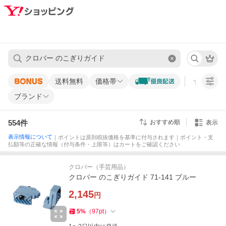
送料無料
価格帯
すべての条
ブランド
554
件
おすすめ順
表示
表示情報について
｜ポイントは原則税抜価格を基準に付与されます｜ポイント・支
払額等の正確な情報（付与条件・上限等）はカートをご確認ください
クロバー（手芸用品）
クロバー のこぎりガイド 71-141 ブルー
2,145
円
5
%
（
97
pt
）