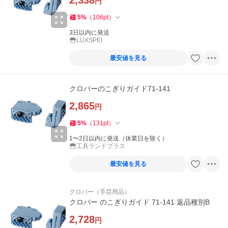
2,338
円
5
%
（
106
pt
）
3日以内に発送
LUXSPEI
最安値を見る
クロバーのこぎりガイド71-141
2,865
円
5
%
（
131
pt
）
1〜2日以内に発送（休業日を除く）
工具ランドプラス
最安値を見る
クロバー（手芸用品）
クロバー のこぎりガイド 71-141 返品種別B
2,728
円