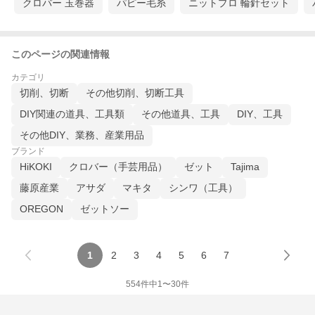
クロバー 玉巻器
パピー毛糸
ニットプロ 輪針セット
このページの関連情報
カテゴリ
切削、切断
その他切削、切断工具
DIY関連の道具、工具類
その他道具、工具
DIY、工具
その他DIY、業務、産業用品
ブランド
HiKOKI
クロバー（手芸用品）
ゼット
Tajima
藤原産業
アサダ
マキタ
シンワ（工具）
OREGON
ゼットソー
1
2
3
4
5
6
7
554
件中
1
〜
30
件