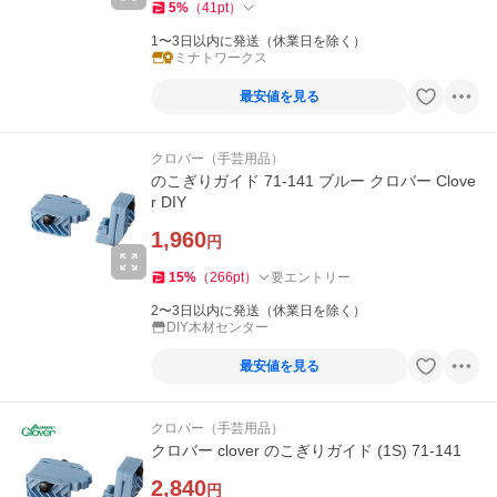
5
%
（
41
pt
）
1〜3日以内に発送（休業日を除く）
ミナトワークス
最安値を見る
クロバー（手芸用品）
のこぎりガイド 71-141 ブルー クロバー Clove
r DIY
1,960
円
15
%
（
266
pt
）
要エントリー
2〜3日以内に発送（休業日を除く）
DIY木材センター
最安値を見る
クロバー（手芸用品）
クロバー clover のこぎりガイド (1S) 71-141
2,840
円