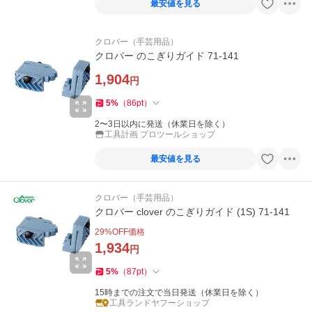
最安値を見る
クロバー（手芸用品）
クロバー のこぎりガイド 71-141
1,904
円
5
%
（
86
pt
）
2〜3日以内に発送（休業日を除く）
工具計画 プロツールショップ
最安値を見る
クロバー（手芸用品）
クロバー clover のこぎりガイド (1S) 71-141
29
%OFF価格
1,934
円
5
%
（
87
pt
）
15時までの注文で当日発送（休業日を除く）
工具ランドヤフーショップ