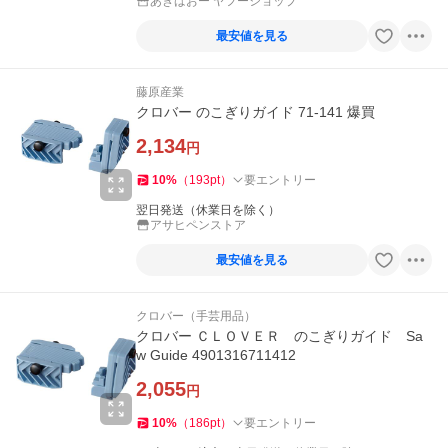
あきばおー ヤフーショップ
最安値を見る
藤原産業
クロバー のこぎりガイド 71-141 爆買
2,134
円
10
%
（
193
pt
）
要エントリー
翌日発送（休業日を除く）
アサヒペンストア
最安値を見る
クロバー（手芸用品）
クロバー ＣＬＯＶＥＲ のこぎりガイド Sa
w Guide 4901316711412
2,055
円
10
%
（
186
pt
）
要エントリー