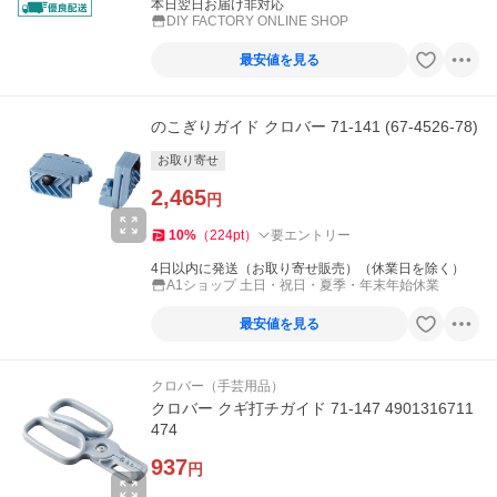
本日翌日お届け非対応
DIY FACTORY ONLINE SHOP
最安値を見る
のこぎりガイド クロバー 71-141 (67-4526-78)
お取り寄せ
2,465
円
10
%
（
224
pt
）
要エントリー
4日以内に発送（お取り寄せ販売）（休業日を除く）
A1ショップ 土日・祝日・夏季・年末年始休業
最安値を見る
クロバー（手芸用品）
クロバー クギ打チガイド 71-147 4901316711
474
937
円