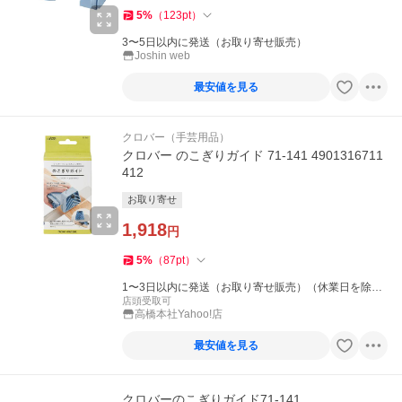
5
%
（
123
pt
）
3〜5日以内に発送（お取り寄せ販売）
Joshin web
最安値を見る
クロバー（手芸用品）
クロバー のこぎりガイド 71-141 4901316711
412
お取り寄せ
1,918
円
5
%
（
87
pt
）
1〜3日以内に発送（お取り寄せ販売）（休業日を除
く）
店頭受取可
高橋本社Yahoo!店
最安値を見る
クロバーのこぎりガイド71-141