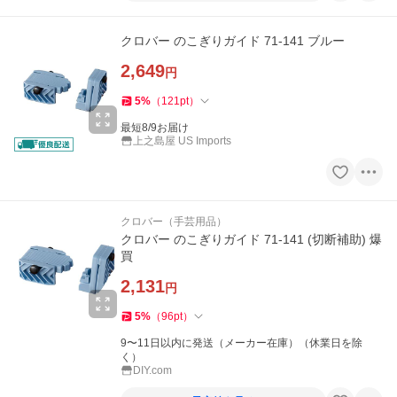
クロバー のこぎりガイド 71-141 ブルー
2,649
円
5
%
（
121
pt
）
最短8/9お届け
上之島屋 US Imports
クロバー（手芸用品）
クロバー のこぎりガイド 71-141 (切断補助) 爆
買
2,131
円
5
%
（
96
pt
）
9〜11日以内に発送（メーカー在庫）（休業日を除
く）
DIY.com