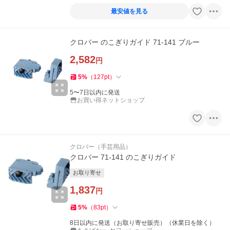
最安値を見る
クロバー のこぎりガイド 71-141 ブルー
2,582
円
5
%
（
127
pt
）
5〜7日以内に発送
お買い得ネットショップ
クロバー（手芸用品）
クロバー 71-141 のこぎりガイド
お取り寄せ
1,837
円
5
%
（
83
pt
）
8日以内に発送（お取り寄せ販売）（休業日を除く）