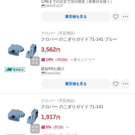
12時までの注文で当日発送（休業日を除く）
WHATNOT
最安値を見る
クロバー（手芸用品）
クロバー のこぎりガイド 71-141 ブルー
3,562
円
14
%
（
452
pt
）
要エントリー
最短8/9お届け
Kokochie
最安値を見る
クロバー（手芸用品）
クロバー のこぎりガイド 71-141
1,917
円
5
%
（
87
pt
）