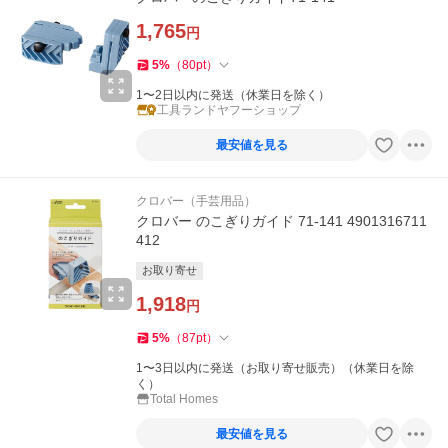
1,765
円
5
%
（
80
pt
）
1〜2日以内に発送（休業日を除く）
工具ランドヤフーショップ
最安値を見る
クロバー（手芸用品）
クロバー のこぎりガイド 71-141 4901316711
412
お取り寄せ
1,918
円
5
%
（
87
pt
）
1〜3日以内に発送（お取り寄せ販売）（休業日を除
く）
Total Homes
最安値を見る