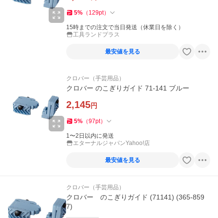
5
%
（
129
pt
）
15時までの注文で当日発送（休業日を除く）
工具ランドプラス
最安値を見る
クロバー（手芸用品）
クロバー のこぎりガイド 71-141 ブルー
2,145
円
5
%
（
97
pt
）
1〜2日以内に発送
エターナルジャパンYahoo!店
最安値を見る
クロバー（手芸用品）
クロバー のこぎりガイド (71141) (365-859
7)