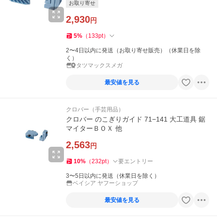
お取り寄せ
2,930
円
5
%
（
133
pt
）
2〜4日以内に発送（お取り寄せ販売）（休業日を除
く）
タツマックスメガ
最安値を見る
クロバー（手芸用品）
クロバー のこぎりガイド 71−141 大工道具 鋸
マイターＢＯＸ 他
2,563
円
10
%
（
232
pt
）
要エントリー
3〜5日以内に発送（休業日を除く）
ベイシア ヤフーショップ
最安値を見る