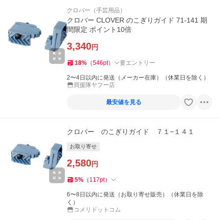
クロバー（手芸用品）
クロバー CLOVER のこぎりガイド 71-141 期
間限定 ポイント10倍
3,340
円
18
%
（
546
pt
）
要エントリー
2〜4日以内に発送（メーカー在庫）（休業日を除く）
買援隊ヤフー店
最安値を見る
クロバー のこぎりガイド ７１−１４１
お取り寄せ
2,580
円
5
%
（
117
pt
）
6〜8日以内に発送（お取り寄せ販売）（休業日を除
く）
コメリドットコム