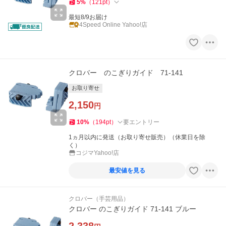
5
%
（
121
pt
）
最短8/9お届け
4Speed Online Yahoo!店
クロバー のこぎりガイド 71-141
お取り寄せ
2,150
円
10
%
（
194
pt
）
要エントリー
1ヵ月以内に発送（お取り寄せ販売）（休業日を除
く）
コジマYahoo!店
最安値を見る
クロバー（手芸用品）
クロバー のこぎりガイド 71-141 ブルー