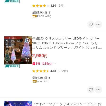
3.80
（
5
件
）
最短8/9お届け
Earth Wing
年間1位 クリスマスツリー LEDライト ツリー
90cm 120cm 150cm 210cm ファイバーツリー
スリム スタンド グリーン ホワイト おしゃれ
ハロウィン ツリー 飾り
2,980
円
5
%
（
135
pt
）
4.48
（
322
件
）
最短8/9お届け
attention
ファイバーツリー クリスマスツリー イルミ お