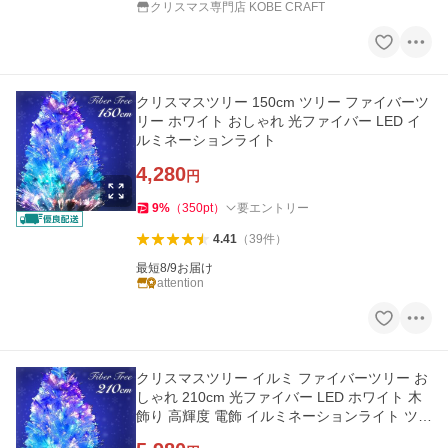
クリスマス専門店 KOBE CRAFT
クリスマスツリー 150cm ツリー ファイバーツ
リー ホワイト おしゃれ 光ファイバー LED イ
ルミネーションライト
4,280
円
9
%
（
350
pt
）
要エントリー
4.41
（
39
件
）
最短8/9お届け
attention
クリスマスツリー イルミ ファイバーツリー お
しゃれ 210cm 光ファイバー LED ホワイト 木
飾り 高輝度 電飾 イルミネーションライト ツリ
ー ライト