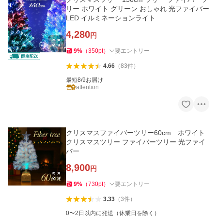
リー ホワイト グリーン おしゃれ 光ファイバー
LED イルミネーションライト
4,280
円
9
%
（
350
pt
）
要エントリー
4.66
（
83
件
）
最短8/9お届け
attention
クリスマスファイバーツリー60cm ホワイト
クリスマスツリー ファイバーツリー 光ファイ
バー
8,900
円
9
%
（
730
pt
）
要エントリー
3.33
（
3
件
）
0〜2日以内に発送（休業日を除く）