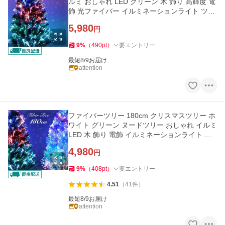
ルミ おしゃれ LED グリーン 木 飾り 高輝度 電
飾 光ファイバー イルミネーションライト ツリ
ー ライト
5,980
円
9
%
（
490
pt
）
要エントリー
最短8/9お届け
attention
ファイバーツリー 180cm クリスマスツリー ホ
ワイト グリーン ヌードツリー おしゃれ イルミ
LED 木 飾り 電飾 イルミネーションライト ツ
リー
4,980
円
9
%
（
408
pt
）
要エントリー
4.51
（
41
件
）
最短8/9お届け
attention