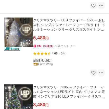
クリスマスツリー LED ファイバー 150cm おし
ゃれ シンプル ファイバーツリー LEDライト イ
ルミネーション ツリー クリスマスライト クリ
スマス
6,480
円
9
%
（
531
pt
）
要エントリー
4.60
（
5
件
）
最短8/9お届け
Earth Wing
クリスマスツリー 210cm ファイバーツリー イ
ルミネーション LEDライト 室内 クリスマス 電
飾 インテリア 210 LED ファイバー クリスマス
ライト
8,480
円