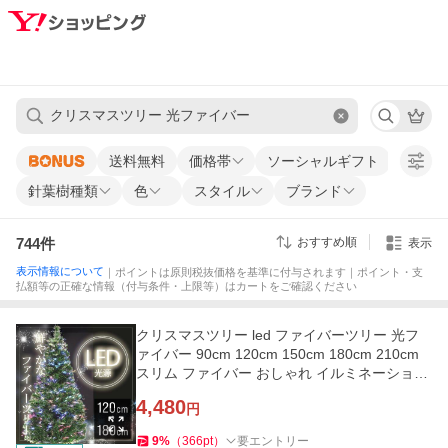
送料無料
価格帯
ソーシャルギフト
針葉樹種類
色
スタイル
ブランド
744
件
おすすめ順
表示
表示情報について
｜ポイントは原則税抜価格を基準に付与されます｜ポイント・支
払額等の正確な情報（付与条件・上限等）はカートをご確認ください
クリスマスツリー led ファイバーツリー 光フ
ァイバー 90cm 120cm 150cm 180cm 210cm
スリム ファイバー おしゃれ イルミネーション
ツリー クリスマス
4,480
円
9
%
（
366
pt
）
要エントリー