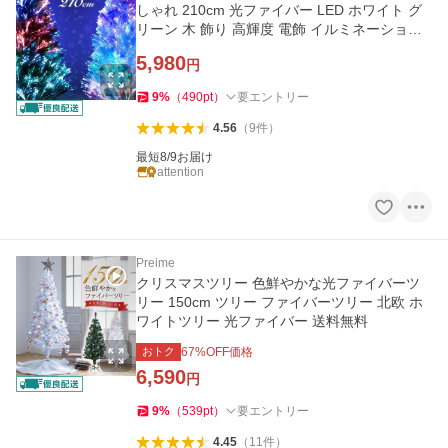
しゃれ 210cm 光ファイバー LED ホワイト グ
リーン 木 飾り 高輝度 電飾 イルミネーション
ライト ツリー
5,980
円
9
%
（
490
pt
）
要エントリー
4.56
（
9
件
）
最短8/9お届け
attention
Preime
クリスマスツリー 色鮮やかな光ファイバーツ
リー 150cm ツリー ファイバーツリー 北欧 ホ
ワイトツリー 光ファイバー 送料無料
おトク
67
%OFF価格
6,590
円
9
%
（
539
pt
）
要エントリー
4.45
（
11
件
）