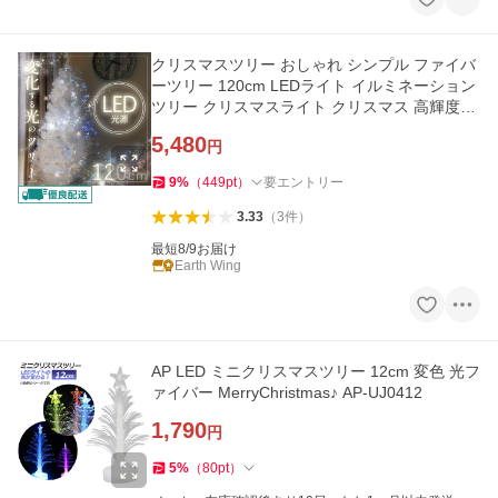
クリスマスツリー おしゃれ シンプル ファイバ
ーツリー 120cm LEDライト イルミネーション
ツリー クリスマスライト クリスマス 高輝度LE
D
5,480
円
9
%
（
449
pt
）
要エントリー
3.33
（
3
件
）
最短8/9お届け
Earth Wing
AP LED ミニクリスマスツリー 12cm 変色 光フ
ァイバー MerryChristmas♪ AP-UJ0412
1,790
円
5
%
（
80
pt
）