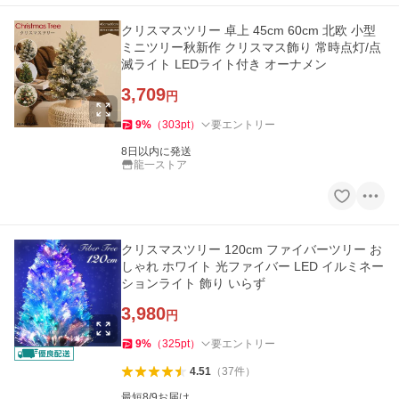
クリスマスツリー 卓上 45cm 60cm 北欧 小型
ミニツリー秋新作 クリスマス飾り 常時点灯/点
滅ライト LEDライト付き オーナメン
3,709
円
9
%
（
303
pt
）
要エントリー
8日以内に発送
龍一ストア
クリスマスツリー 120cm ファイバーツリー お
しゃれ ホワイト 光ファイバー LED イルミネー
ションライト 飾り いらず
3,980
円
9
%
（
325
pt
）
要エントリー
4.51
（
37
件
）
最短8/9お届け