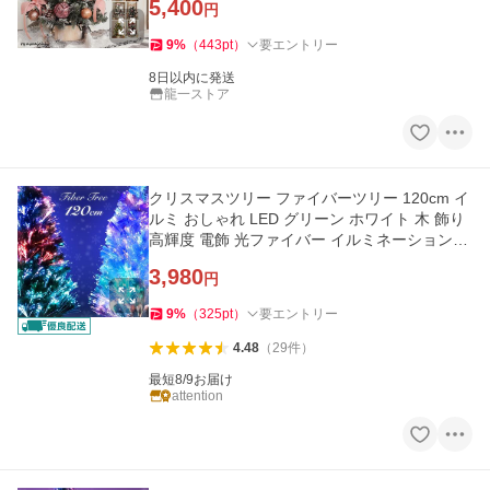
5,400
円
9
%
（
443
pt
）
要エントリー
8日以内に発送
龍一ストア
クリスマスツリー ファイバーツリー 120cm イ
ルミ おしゃれ LED グリーン ホワイト 木 飾り
高輝度 電飾 光ファイバー イルミネーションラ
イト ツリー
3,980
円
9
%
（
325
pt
）
要エントリー
4.48
（
29
件
）
最短8/9お届け
attention