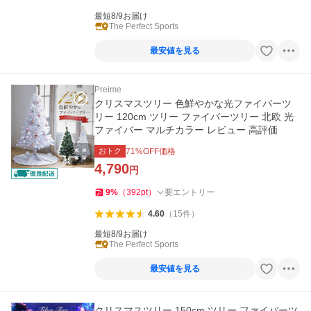
最短8/9お届け
The Perfect Sports
最安値を見る
Preime
クリスマスツリー 色鮮やかな光ファイバーツ
リー 120cm ツリー ファイバーツリー 北欧 光
ファイバー マルチカラー レビュー 高評価
おトク
71
%OFF価格
4,790
円
9
%
（
392
pt
）
要エントリー
4.60
（
15
件
）
最短8/9お届け
The Perfect Sports
最安値を見る
クリスマスツリー 150cm ツリー ファイバーツ