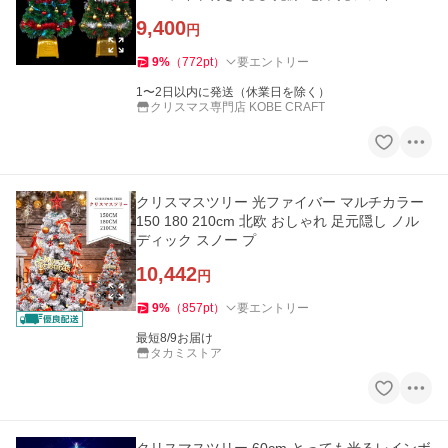
9,400
円
9
%
（
772
pt
）
要エントリー
1〜2日以内に発送（休業日を除く）
クリスマス専門店 KOBE CRAFT
クリスマスツリー 光ファイバー マルチカラー
150 180 210cm 北欧 おしゃれ 足元隠し ノル
ディック スノー プ
10,442
円
9
%
（
857
pt
）
要エントリー
最短8/9お届け
タカミストア