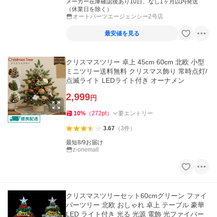
メーカー在庫確認後あり10日、なし1ヶ月以内発送
（休業日を除く）
オートパーツエージェンシー2号店
最安値を見る
クリスマスツリー 卓上 45cm 60cm 北欧 小型
ミニツリー送料無料 クリスマス飾り 常時点灯/
点滅ライト LEDライト付き オーナメン
2,999
円
10
%
（
272
pt
）
要エントリー
3.67
（
3
件
）
最短8/9お届け
z-onemall
クリスマスツリーセット60cmグリーン ファイ
バーツリー 北欧 おしゃれ 卓上 テーブル 豪華
LED ライト付き 光る 光源 電飾 光ファイバー