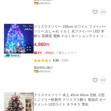
attention
クリスマスツリー 180cm ホワイト ファイバー
ツリー おしゃれ イルミ 光ファイバー LED 木
飾り 高輝度 電飾 イルミネーションライト ツリ
ー ライト
4,980
円
9
%
（
408
pt
）
要エントリー
4.39
（
23
件
）
最短8/9お届け
attention
クリスマスツリー 卓上 45cm 60cm 北欧 小型
ミニツリー秋新作 クリスマス飾り 電池式 オー
ナメント LEDライト キラキラ 雪化