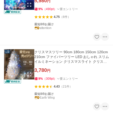
5,980
円
9
%
（
490
pt
）
要エントリー
4.75
（
8
件
）
最短8/9お届け
attention
クリスマスツリー 90cm 180cm 150cm 120cm
210cm ファイバーツリー LED おしゃれ スリム
イルミネーション クリスマスライト クリスマ
ス ハロウィン
3,780
円
9
%
（
309
pt
）
要エントリー
4.43
（
21
件
）
最短8/9お届け
Earth Wing