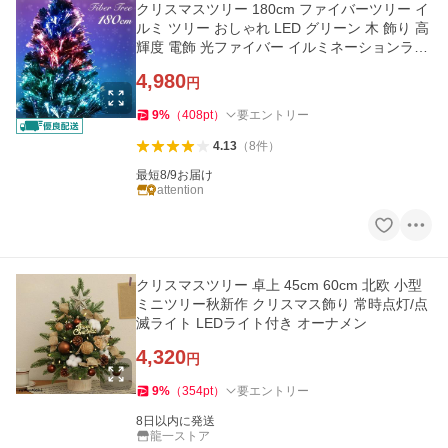
クリスマスツリー 180cm ファイバーツリー イ
ルミ ツリー おしゃれ LED グリーン 木 飾り 高
輝度 電飾 光ファイバー イルミネーションライ
ト ライト
4,980
円
9
%
（
408
pt
）
要エントリー
4.13
（
8
件
）
最短8/9お届け
attention
クリスマスツリー 卓上 45cm 60cm 北欧 小型
ミニツリー秋新作 クリスマス飾り 常時点灯/点
滅ライト LEDライト付き オーナメン
4,320
円
9
%
（
354
pt
）
要エントリー
8日以内に発送
龍一ストア