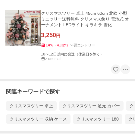
クリスマスツリー 卓上 45cm 60cm 北欧 小型
ミニツリー送料無料 クリスマス飾り 電池式 オ
ーナメント LEDライト キラキラ 雪化
3,250
円
14
%
（
413
pt
）
要エントリー
10〜12日以内に発送（休業日を除く）
z-onemall
関連キーワードで探す
クリスマスツリー 卓上
クリスマスツリー 足元 カバー
ク
クリスマスツリー 収納 ケース
クリスマスツリー 180
ク