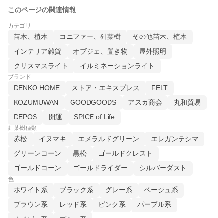
このページの関連情報
カテゴリ
苗木、植木
コニファー、針葉樹
その他苗木、植木
インテリア雑貨
オブジェ、置き物
屋外照明
クリスマスライト
イルミネーションライト
ブランド
DENKO HOME
ストア・エキスプレス
FELT
KOZUMUWAN
GOODGOODS
アスカ商会
丸和貿易
DEPOS
開運
SPICE of Life
針葉樹種類
赤松
イヌマキ
エメラルドグリーン
エレガンテシマ
グリーンコーン
黒松
ゴールドクレスト
ゴールドコーン
ゴールドライダー
シルバーダスト
色
ホワイト系
ブラック系
グレー系
ベージュ系
ブラウン系
レッド系
ピンク系
パープル系