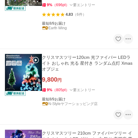
9
%
（
696
pt
）
要エントリー
4.83
（
6
件
）
最短8/9お届け
Earth Wing
クリスマスツリー120cm 光ファイバー LEDラ
イト おしゃれ 光る 星付き ランダム点灯 Xmas
オブジェ
9,800
円
9
%
（
805
pt
）
要エントリー
最短8/9お届け
N-Styleヤフーショッピング店
クリスマスツリー 210cm ファイバーツリー イ