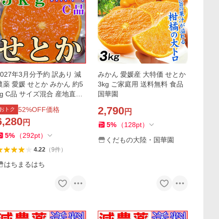
2027年3月分予約 訳あり 減
みかん 愛媛産 大特価 せとか
農薬 愛媛 せとか みかん 約5
3kg ご家庭用 送料無料 食品
kg C品 サイズ混合 産地直送
国華園
大三島 ※ ふるさと納税 では
2,790
52
%OFF価格
おトク
円
ありません
6,280
円
5
%
（
128
pt
）
5
%
（
292
pt
）
くだもの大陸・国華園
4.22
（
9
件
）
はちまるはち