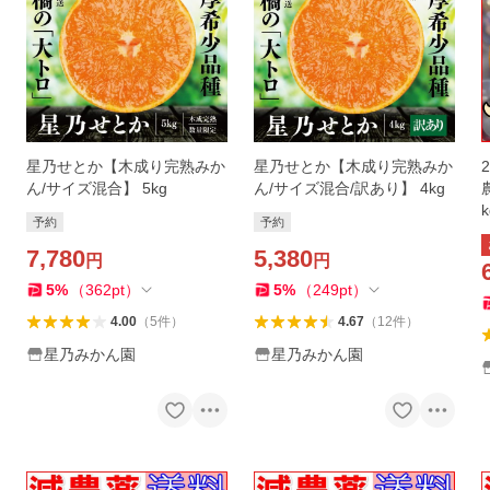
星乃せとか【木成り完熟みか
星乃せとか【木成り完熟みか
ん/サイズ混合】 5kg
ん/サイズ混合/訳あり】 4kg
予約
予約
7,780
5,380
円
円
5
%
（
362
pt
）
5
%
（
249
pt
）
4.00
（
5
件
）
4.67
（
12
件
）
星乃みかん園
星乃みかん園