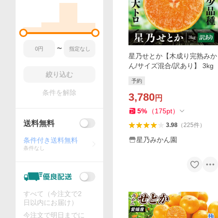
〜
星乃せとか【木成り完熟みか
ん/サイズ混合/訳あり】 3kg
絞り込む
予約
条件を解除
3,780
円
5
%
（
175
pt
）
送料無料
3.98
（
225
件
）
星乃みかん園
条件付き送料無料
条件なし
すべて（今注文で2
日以内にお届け）
今注文で明日までに