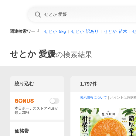
関連検索ワード
せとか
5kg
せとか
訳あり
せとか
苗木
せとか 愛媛
の検索結果
絞り込む
1,797
件
表示情報について
｜ポイントは原則
本日ボーナスストアPlusが
最大20%
価格帯