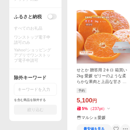
ふるさと納税
すべてのお礼品
ワンストップ電子申
請可のみ
Yahoo!ショッピング
アプリでワンストッ
プ電子申請可
せとか 贈答用 2キロ 箱買い
2kg 愛媛 ゼリーのような柔
除外キーワード
らかな果肉と上品な甘さ み
かん 一部地域 送料無料
予約
5,100
を含む商品を除外する
円
5
%
（
237
pt
）
絞り込む
マルシェ愛媛
最安値を見る