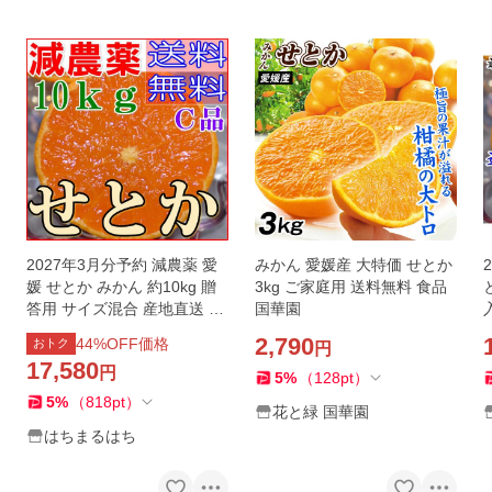
2027年3月分予約 減農薬 愛
みかん 愛媛産 大特価 せとか
媛 せとか みかん 約10kg 贈
3kg ご家庭用 送料無料 食品
答用 サイズ混合 産地直送 大
国華園
入
三島 NN ※ ふるさと納税 で
2,790
44
%OFF価格
おトク
円
はありません
17,580
円
5
%
（
128
pt
）
5
%
（
818
pt
）
花と緑 国華園
はちまるはち