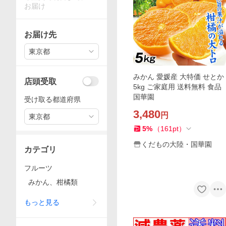
お届け
お届け先
東京都
みかん 愛媛産 大特価 せとか
店頭受取
5kg ご家庭用 送料無料 食品
国華園
受け取る都道府県
3,480
円
東京都
5
%
（
161
pt
）
くだもの大陸・国華園
カテゴリ
フルーツ
みかん、柑橘類
もっと見る