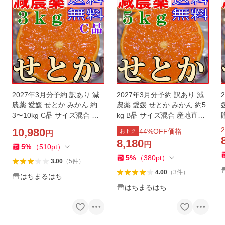
2027年3月分予約 訳あり 減
2027年3月分予約 訳あり 減
農薬 愛媛 せとか みかん 約
農薬 愛媛 せとか みかん 約5
3〜10kg C品 サイズ混合 産
kg B品 サイズ混合 産地直送
地直送 大三島 ※ ふるさと納
大三島 NN ※ ふるさと納税
2
10,980
44
%OFF価格
おトク
円
税 ではありません
ではありません
8,180
円
5
%
（
510
pt
）
5
%
（
380
pt
）
3.00
（
5
件
）
4.00
（
3
件
）
はちまるはち
はちまるはち