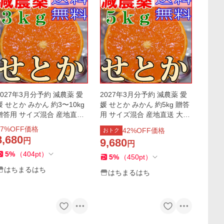
2027年3月分予約 減農薬 愛
2027年3月分予約 減農薬 愛
媛 せとか みかん 約3〜10kg
媛 せとか みかん 約5kg 贈答
贈答用 サイズ混合 産地直送
用 サイズ混合 産地直送 大三
大三島 NN ※ ふるさと納税
島 NN ※ ふるさと納税 では
7
%OFF価格
42
%OFF価格
おトク
ではありません
ありません
8,680
円
9,680
円
5
%
（
404
pt
）
5
%
（
450
pt
）
はちまるはち
はちまるはち