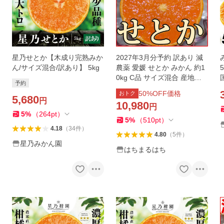
星乃せとか【木成り完熟みか
2027年3月分予約 訳あり 減
ん/サイズ混合/訳あり】 5kg
農薬 愛媛 せとか みかん 約1
0kg C品 サイズ混合 産地直
予約
送 大三島 ※ ふるさと納税 で
50
%OFF価格
おトク
5,680
はありません
円
10,980
円
5
%
（
264
pt
）
5
%
（
510
pt
）
4.18
（
34
件
）
4.80
（
5
件
）
星乃みかん園
はちまるはち