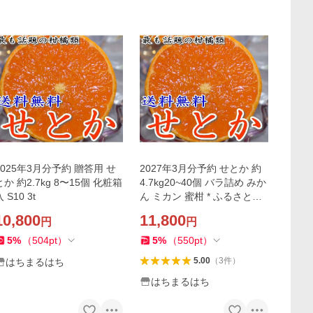
2025年3月分予約 贈答用 せ
2027年3月分予約 せとか 約
とか 約2.7kg 8〜15個 化粧箱
4.7kg20~40個 バラ詰め みか
 S10 3t
ん ミカン 蜜柑 * ふるさと納
税 ではありません
10,800
11,800
円
円
5
%
（
504
pt
）
5
%
（
550
pt
）
5.00
（
3
件
）
はちまるはち
はちまるはち