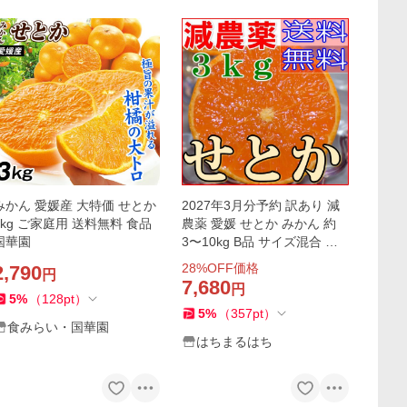
みかん 愛媛産 大特価 せとか
2027年3月分予約 訳あり 減
3kg ご家庭用 送料無料 食品
農薬 愛媛 せとか みかん 約
国華園
3〜10kg B品 サイズ混合 産
地直送 大三島 NN ※ ふるさ
28
%OFF価格
2,790
円
と納税 ではありません
7,680
円
5
%
（
128
pt
）
5
%
（
357
pt
）
食みらい・国華園
はちまるはち