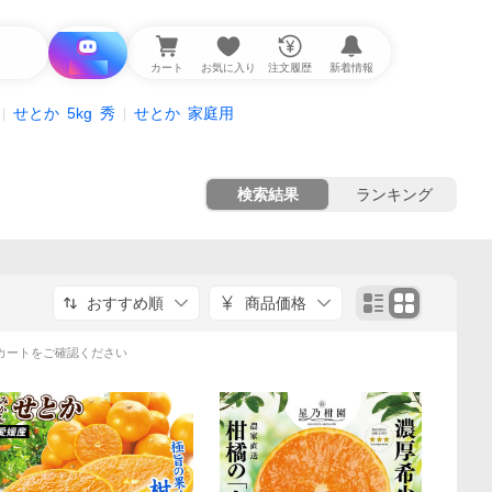
i と探す
カート
お気に入り
注文履歴
新着情報
せとか
5kg
秀
せとか
家庭用
検索結果
ランキング
おすすめ順
商品価格
カートをご確認ください