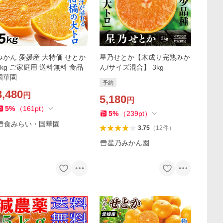
みかん 愛媛産 大特価 せとか
星乃せとか【木成り完熟みか
5kg ご家庭用 送料無料 食品
ん/サイズ混合】 3kg
国華園
予約
3,480
円
5,180
円
5
%
（
161
pt
）
5
%
（
239
pt
）
食みらい・国華園
3.75
（
12
件
）
星乃みかん園