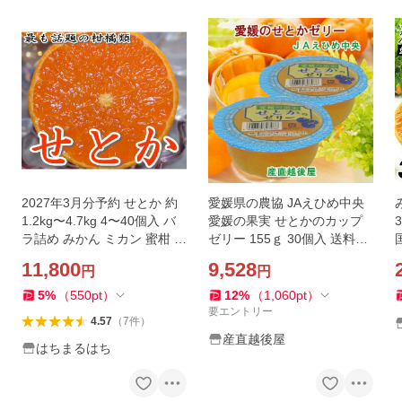
2027年3月分予約 せとか 約
愛媛県の農協 JAえひめ中央
1.2kg〜4.7kg 4〜40個入 バ
愛媛の果実 せとかのカップ
ラ詰め みかん ミカン 蜜柑 *
ゼリー 155ｇ 30個入 送料無
ふるさと納税 ではありませ
料【フルーツ 柑橘類 ゼリー
11,800
9,528
円
円
ん
ギフト】
5
%
（
550
pt
）
12
%
（
1,060
pt
）
要エントリー
4.57
（
7
件
）
産直越後屋
はちまるはち