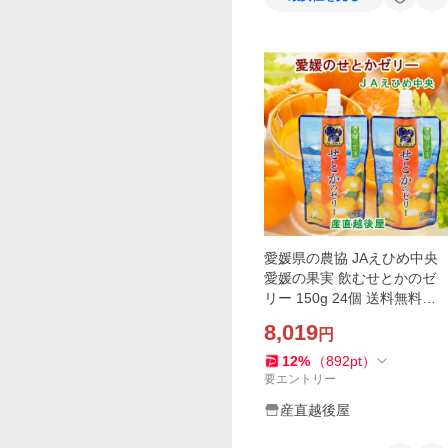
愛媛県の農協 JAえひめ中央
愛媛の果実 飲むせとかのゼ
リー 150g 24個 送料無料
【フルーツ 柑橘類 ジュース
8,019
円
ギフト】
12
%
（
892
pt
）
要エントリー
産直越後屋