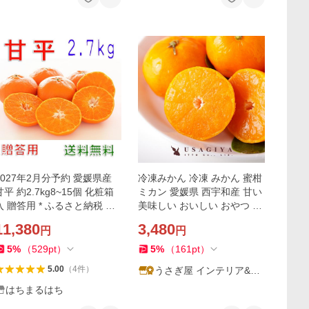
2027年2月分予約 愛媛県産
冷凍みかん 冷凍 みかん 蜜柑
甘平 約2.7kg8~15個 化粧箱
ミカン 愛媛県 西宇和産 甘い
入 贈答用 * ふるさと納税 で
美味しい おいしい おやつ デ
はありません
ザート 夏 大容量 小分け 皮付
11,380
3,480
円
円
き 流水解凍 自然
5
%
（
529
pt
）
5
%
（
161
pt
）
5.00
（
4
件
）
うさぎ屋 インテリア&DI
Y
はちまるはち