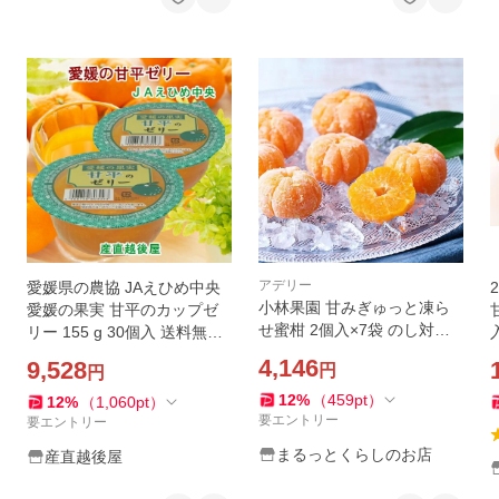
アデリー
愛媛県の農協 JAえひめ中央
小林果園 甘みぎゅっと凍ら
愛媛の果実 甘平のカップゼ
せ蜜柑 2個入×7袋 のし対応
リー 155 g 30個入 送料無料
可
【フルーツ 柑橘類 ゼリー ギ
4,146
9,528
円
円
フト】
12
%
（
459
pt
）
12
%
（
1,060
pt
）
要エントリー
要エントリー
まるっとくらしのお店
産直越後屋