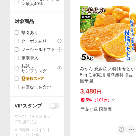
ン最大40%
対象商品
割引あり
クーポンあり
ソーシャルギフト
定期購入
お試し・
みかん 愛媛産 大特価 せとか
サンプリング
5kg ご家庭用 送料無料 食品
国華園
在庫なしを含む
3,480
円
5
%
（
161
pt
）
VIPスタンプ
花と緑 国華園
すべて（VIPスタン
プ対象商品）
VIP特典（ポイント
アップ）対象