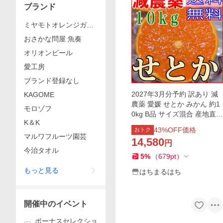
ブランド
ミヤモトオレンジガー
デン
おさかな問屋 魚奏
オリオンビール
愛工房
ブランド登録なし
2027年3月分予約 訳あり 減
KAGOME
農薬 愛媛 せとか みかん 約1
モロゾフ
0kg B品 サイズ混合 産地直送
K＆K
大三島 NN ※ ふるさと納税
43
%OFF価格
おトク
ではありません
マルワフルーツ園芸
14,580
円
今治タオル
5
%
（
679
pt
）
もっと見る
はちまるはち
開催中のイベント
ボーナスセレクショ