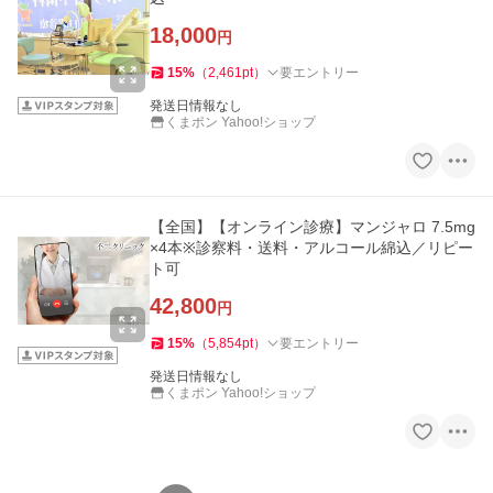
18,000
円
15
%
（
2,461
pt
）
要エントリー
発送日情報なし
くまポン Yahoo!ショップ
【全国】【オンライン診療】マンジャロ 7.5mg
×4本※診察料・送料・アルコール綿込／リピー
ト可
42,800
円
15
%
（
5,854
pt
）
要エントリー
発送日情報なし
くまポン Yahoo!ショップ