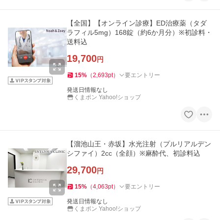
【全国】【オンライン診療】ED治療薬（タダ
ラフィル5mg）168錠（約6か月分）※初診料・
送料込
19,700
円
15
%
（
2,693
pt
）
要エントリー
発送日情報なし
くまポン Yahoo!ショップ
【溜池山王・赤坂】水光注射（プルリアルデン
シファイ）2cc（全顔）※麻酔代、初診料込
29,700
円
15
%
（
4,063
pt
）
要エントリー
発送日情報なし
くまポン Yahoo!ショップ