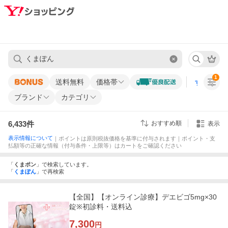
1
送料無料
価格帯
すべての条
ブランド
カテゴリ
6,433
件
おすすめ順
表示
表示情報について
｜ポイントは原則税抜価格を基準に付与されます｜ポイント・支
払額等の正確な情報（付与条件・上限等）はカートをご確認ください
「
くまポン
」
で検索しています。
「
くまぽん
」
で再検索
【全国】【オンライン診療】デエビゴ5mg×30
錠※初診料・送料込
7,300
円