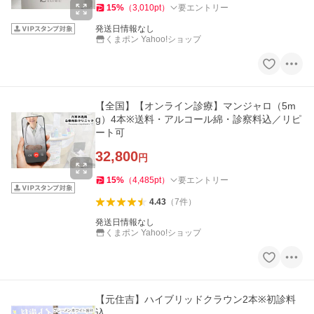
15
%
（
3,010
pt
）
要エントリー
発送日情報なし
くまポン Yahoo!ショップ
【全国】【オンライン診療】マンジャロ（5m
g）4本※送料・アルコール綿・診察料込／リピ
ート可
32,800
円
15
%
（
4,485
pt
）
要エントリー
4.43
（
7
件
）
発送日情報なし
くまポン Yahoo!ショップ
【元住吉】ハイブリッドクラウン2本※初診料
込