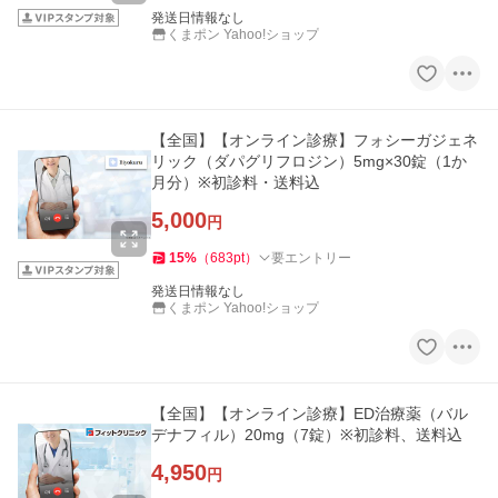
発送日情報なし
くまポン Yahoo!ショップ
【全国】【オンライン診療】フォシーガジェネ
リック（ダパグリフロジン）5mg×30錠（1か
月分）※初診料・送料込
5,000
円
15
%
（
683
pt
）
要エントリー
発送日情報なし
くまポン Yahoo!ショップ
【全国】【オンライン診療】ED治療薬（バル
デナフィル）20mg（7錠）※初診料、送料込
4,950
円