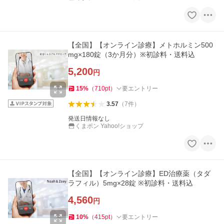
【全国】【オンライン診療】メトホルミン500
mg×180錠（3か月分）※初診料・送料込
5,200
円
15
%
（
710
pt
）
要エントリー
3.57
（
7
件
）
発送日情報なし
くまポン Yahoo!ショップ
【全国】【オンライン診療】ED治療薬（タダ
ラフィル）5mg×28錠 ※初診料・送料込
4,560
円
10
%
（
415
pt
）
要エントリー