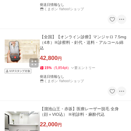
発送日情報なし
くまポン Yahoo!ショップ
【全国】【オンライン診療】マンジャロ 7.5mg
（4本）※診察料・針代・送料・アルコール綿
込
42,800
円
15
%
（
5,854
pt
）
要エントリー
発送日情報なし
くまポン Yahoo!ショップ
【溜池山王・赤坂】医療レーザー脱毛 全身
（顔＋VIO込） ※初診料・麻酔代込
22,000
円