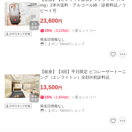
mg）2本※送料・アルコール綿・診察料込／リ
ピート可
23,600
円
15
%
（
3,226
pt
）
要エントリー
発送日情報なし
くまポン Yahoo!ショップ
【銀座】【3回】平日限定 ピコレーザートーニ
ング（エンライトン）全顔※初診料込
13,500
円
15
%
（
1,844
pt
）
要エントリー
発送日情報なし
くまポン Yahoo!ショップ