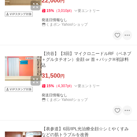
22,000
円
15
%
（
3,010
pt
）
要エントリー
発送日情報なし
くまポン Yahoo!ショップ
【渋谷】【3回】マイクロニードルRF（ベネブ
＋グルタチオン）全顔 or 首＋パック※初診料
込
31,500
円
15
%
（
4,307
pt
）
要エントリー
発送日情報なし
くまポン Yahoo!ショップ
【表参道】6回/IPL光治療全顔☆シミやくすみ
などの肌トラブルを改善