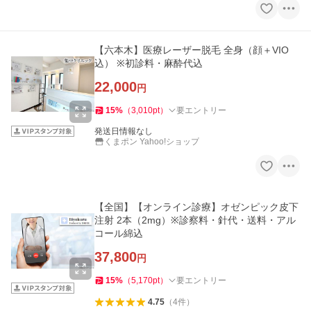
【六本木】医療レーザー脱毛 全身（顔＋VIO
込） ※初診料・麻酔代込
22,000
円
15
%
（
3,010
pt
）
要エントリー
発送日情報なし
くまポン Yahoo!ショップ
【全国】【オンライン診療】オゼンピック皮下
注射 2本（2mg）※診察料・針代・送料・アル
コール綿込
37,800
円
15
%
（
5,170
pt
）
要エントリー
4.75
（
4
件
）