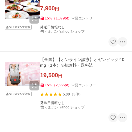
7,900
円
15
%
（
1,079
pt
）
要エントリー
発送日情報なし
くまポン Yahoo!ショップ
【全国】【オンライン診療】オゼンピック2.0
mg（1本）※初診料・送料込
19,500
円
15
%
（
2,666
pt
）
要エントリー
5.00
（
3
件
）
発送日情報なし
くまポン Yahoo!ショップ