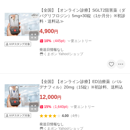
【全国】【オンライン診療】SGLT2阻害薬（ダ
パグリフロジン）5mg×30錠（1か月分）※初診
料・送料込≫
4,900
円
10
%
（
445
pt
）
要エントリー
発送日情報なし
くまポン Yahoo!ショップ
【全国】【オンライン診療】ED治療薬（バル
デナフィル）20mg（15錠）※初診料、送料込
12,000
円
15
%
（
1,640
pt
）
要エントリー
4.00
（
4
件
）
発送日情報なし
くまポン Yahoo!ショップ