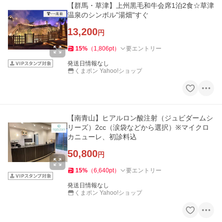
【群馬・草津】上州黒毛和牛会席1泊2食☆草津
温泉のシンボル"湯畑"すぐ
13,200
円
15
%
（
1,806
pt
）
要エントリー
発送日情報なし
くまポン Yahoo!ショップ
【南青山】ヒアルロン酸注射（ジュビダームシ
リーズ）2cc（涙袋などから選択）※マイクロ
カニューレ、初診料込
50,800
円
15
%
（
6,640
pt
）
要エントリー
発送日情報なし
くまポン Yahoo!ショップ