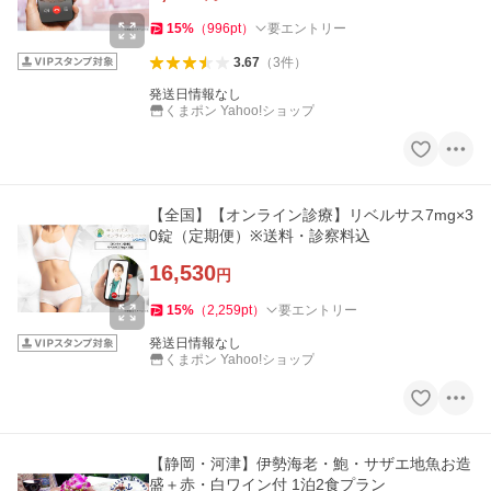
15
%
（
996
pt
）
要エントリー
3.67
（
3
件
）
発送日情報なし
くまポン Yahoo!ショップ
【全国】【オンライン診療】リベルサス7mg×3
0錠（定期便）※送料・診察料込
16,530
円
15
%
（
2,259
pt
）
要エントリー
発送日情報なし
くまポン Yahoo!ショップ
【静岡・河津】伊勢海老・鮑・サザエ地魚お造
盛＋赤・白ワイン付 1泊2食プラン