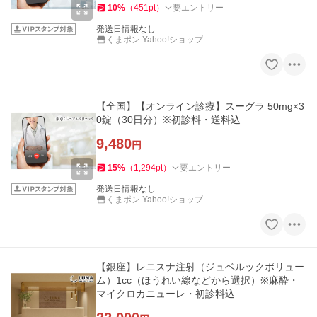
10
%
（
451
pt
）
要エントリー
発送日情報なし
くまポン Yahoo!ショップ
【全国】【オンライン診療】スーグラ 50mg×3
0錠（30日分）※初診料・送料込
9,480
円
15
%
（
1,294
pt
）
要エントリー
発送日情報なし
くまポン Yahoo!ショップ
【銀座】レニスナ注射（ジュベルックボリュー
ム）1cc（ほうれい線などから選択）※麻酔・
マイクロカニューレ・初診料込