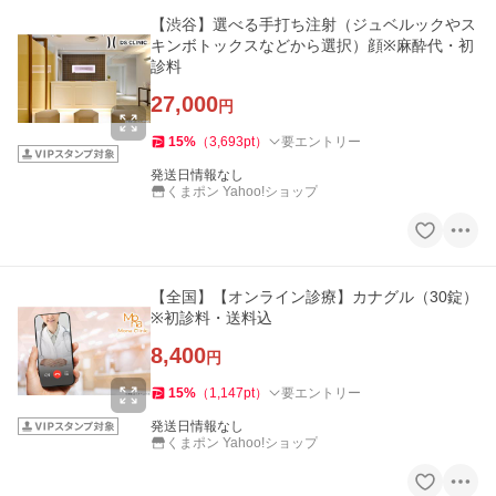
【渋谷】選べる手打ち注射（ジュベルックやス
キンボトックスなどから選択）顔※麻酔代・初
診料
27,000
円
15
%
（
3,693
pt
）
要エントリー
発送日情報なし
くまポン Yahoo!ショップ
【全国】【オンライン診療】カナグル（30錠）
※初診料・送料込
8,400
円
15
%
（
1,147
pt
）
要エントリー
発送日情報なし
くまポン Yahoo!ショップ