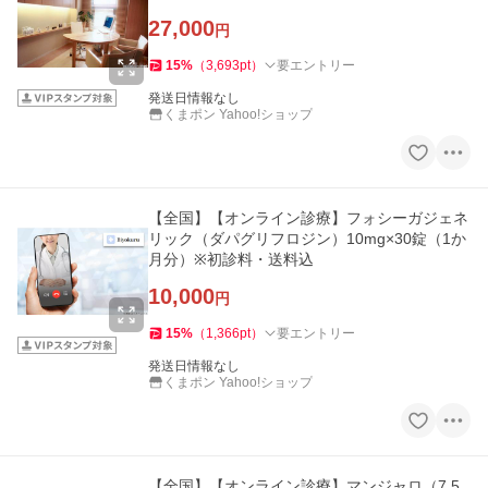
27,000
円
15
%
（
3,693
pt
）
要エントリー
発送日情報なし
くまポン Yahoo!ショップ
【全国】【オンライン診療】フォシーガジェネ
リック（ダパグリフロジン）10mg×30錠（1か
月分）※初診料・送料込
10,000
円
15
%
（
1,366
pt
）
要エントリー
発送日情報なし
くまポン Yahoo!ショップ
【全国】【オンライン診療】マンジャロ（7.5