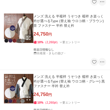
メンズ 洗える 半襦袢 うそつき 襦袢 き楽っく
衿が選べるType (替え袖 ウロコ柄・ブラウン)
茶 ファスナー 半衿 替え衿
24,750
円
10
%
（
2,260
pt
）
要エントリー
発送日情報なし
街着屋・きもの遊び・
メンズ 洗える 半襦袢 うそつき 襦袢 き楽っく
衿が選べるType (替え袖 ウロコ柄・グレー) 黒
ファスナー 半衿 替え衿
24,750
円
10
%
（
2,260
pt
）
要エントリー