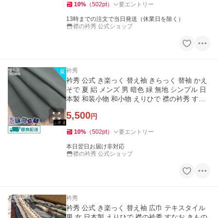
10
%
（
502
pt
）
要エントリー
13時までの注文で当日発送（休業日を除く）
襟の衿秀 公式ショップ
衿秀
衿秀 公式 き楽っく 替え袖 きらっく 替袖 かえ
そで 夏 絽 メンズ 男 暗色 緑 無地 シンプル 日
本製 和装小物 和小物 えりひで 襟の衿秀 すな
お きものすなお
5,500
円
10
%
（
502
pt
）
要エントリー
本日翌日お届け非対応
襟の衿秀 公式ショップ
衿秀
衿秀 公式 き楽っく 替え袖 広巾 テキスタイル
男 女 日本製 えりひで 襟の衿秀 すなお きもの