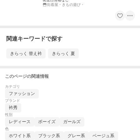
発送日情報なし
街着屋・きもの遊び・
関連キーワードで探す
きらっく 替え衿
きらっく 夏
このページの関連情報
カテゴリ
ファッション
ブランド
衿秀
性別
レディース
ボーイズ
ガールズ
色
ホワイト系
ブラック系
グレー系
ベージュ系