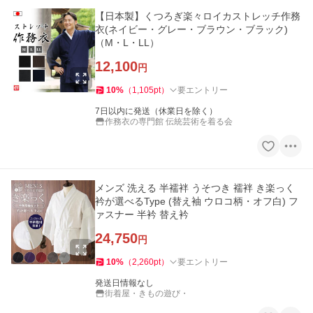
【日本製】くつろぎ楽々ロイカストレッチ作務
衣(ネイビー・グレー・ブラウン・ブラック)
（M・L・LL）
12,100
円
10
%
（
1,105
pt
）
要エントリー
7日以内に発送（休業日を除く）
作務衣の専門館 伝統芸術を着る会
メンズ 洗える 半襦袢 うそつき 襦袢 き楽っく
衿が選べるType (替え袖 ウロコ柄・オフ白) フ
ァスナー 半衿 替え衿
24,750
円
10
%
（
2,260
pt
）
要エントリー
発送日情報なし
街着屋・きもの遊び・