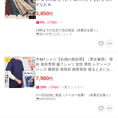
すなお tk
3,850
円
5
%
（
176
pt
）
13時までの注文で当日発送（休業日を除く）
襟の衿秀 公式ショップ
半袖Tシャツ【右側の骨折用】（男女兼用） 骨
折 骨折専用 服 Tシャツ 女性 男性 レディース
メンズ 腕骨折 肩骨折 鎖骨骨折 寝るときにも K
IRARERU
7,980
円
10
%
（
726
pt
）
要エントリー
1〜3日以内に発送（メーカー在庫）（休業日を除く）
KIRARERU