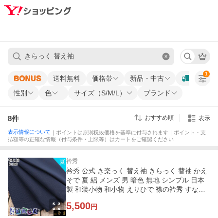
1
送料無料
価格帯
新品・中古
性別
色
サイズ（S/M/L）
ブランド
8
件
おすすめ順
表示
表示情報について
｜ポイントは原則税抜価格を基準に付与されます｜ポイント・支
払額等の正確な情報（付与条件・上限等）はカートをご確認ください
衿秀
衿秀 公式 き楽っく 替え袖 きらっく 替袖 かえ
そで 夏 絽 メンズ 男 暗色 無地 シンプル 日本
製 和装小物 和小物 えりひで 襟の衿秀 すなお
きものすなお
5,500
円