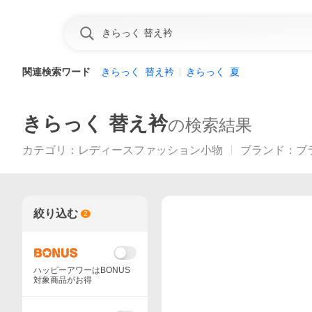
関連検索ワード
きらっく
替え衿
きらっく
夏
きらっく 替え衿
の検索結果
カテゴリ
：
レディースファッション小物
ブランド
：
ブ
絞り込む
2
ハッピーアワーはBONUS
対象商品がお得