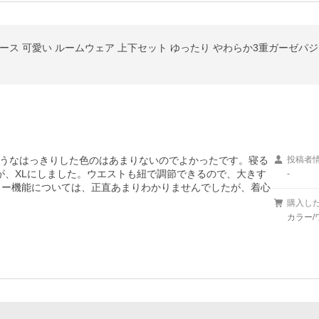
ス 可愛い ルームウェア 上下セット ゆったり やわらか3重ガーゼパジャマ リ
うなはっきりした色のはあまりないのでよかったです。寝る
投稿者
が、XLにしました。ウエストも紐で調節できるので、大きす
-
リー機能については、正直あまりわかりませんでしたが、着心
購入し
カラー/