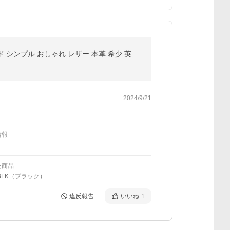
【ポストにお届け】 メガネチェーン 眼鏡チェーン kudu クーズー クドゥー メガネストラップ グラスコード シンプル おしゃれ レザー 本革 希少 英国製 自社生産
2024/9/21
情報
た商品
BLK（ブラック）
違反報告
いいね
1