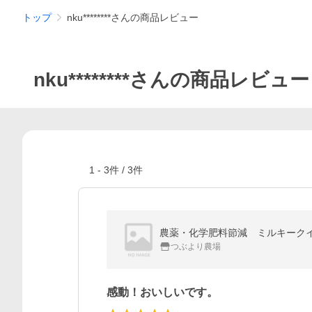
トップ
nku********さんの商品レビュー
nku********さんの商品レビュー
1
-
3
件 /
3
件
農薬・化学肥料節減 ミルキークイ
つぶより農場
感動！おいしいです。