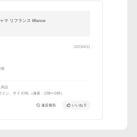
フランス liflance
2023/4/11
情報
た商品
ワイン、サイズ/XL（身長：158〜166）
違反報告
いいね
0