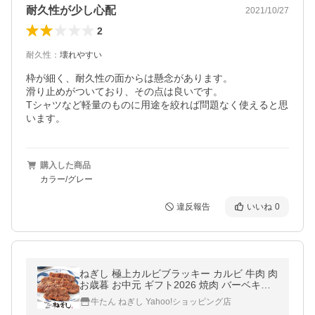
耐久性が少し心配
2021/10/27
2
耐久性
：
壊れやすい
枠が細く、耐久性の面からは懸念があります。

滑り止めがついており、その点は良いです。

Tシャツなど軽量のものに用途を絞れば問題なく使えると思
います。
購入した商品
カラー/グレー
違反報告
いいね
0
ねぎし 極上カルビブラッキー カルビ 牛肉 肉
お歳暮 お中元 ギフト2026 焼肉 バーベキュ
ー ご褒美 熟成肉 お年賀 父の日 母の日 お取
牛たん ねぎし Yahoo!ショッピング店
り寄せグルメ 希少部位