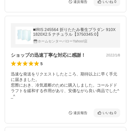
違反報告
いいね
0
■IRIS 245564 折りたたみ養生プラダン 910X
1820X2.5 ナチュラル【3750345:0】
ホームセンターバローYahoo!店
ショップの迅速丁寧な対応に感謝！
2022/1/8
5
迅速な発送をリクエストしたところ、期待以上に早く手元
に届きました。

窓際におき、冷気遮断のために購入しました。コールドド
ラフトを緩和する作用があり、安価ながら良い商品でした^
_^
違反報告
いいね
0