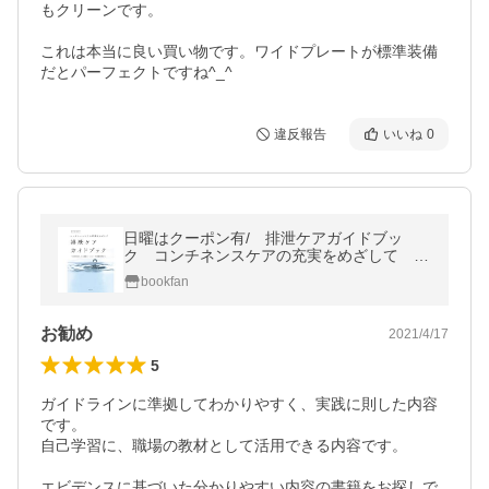
もクリーンです。

これは本当に良い買い物です。ワイドプレートが標準装備
だとパーフェクトですね^_^
違反報告
いいね
0
日曜はクーポン有/ 排泄ケアガイドブッ
ク コンチネンスケアの充実をめざして オ
ールカラー/日本創傷・オストミー・失禁管
bookfan
理学会
お勧め
2021/4/17
5
ガイドラインに準拠してわかりやすく、実践に則した内容
です。

自己学習に、職場の教材として活用できる内容です。

エビデンスに基づいた分かりやすい内容の書籍をお探しで