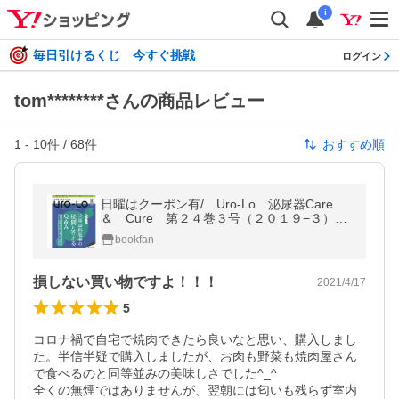
i
毎日引けるくじ 今すぐ挑戦
ログイン
tom********さんの商品レビュー
1
-
10
件 /
68
件
おすすめ順
日曜はクーポン有/ Uro‐Lo 泌尿器Care
＆ Cure 第２４巻３号（２０１９−３）
みえる・わかる・ふかくなる
bookfan
損しない買い物ですよ！！！
2021/4/17
5
コロナ禍で自宅で焼肉できたら良いなと思い、購入しまし
た。半信半疑で購入しましたが、お肉も野菜も焼肉屋さん
で食べるのと同等並みの美味しさでした^_^

全くの無煙ではありませんが、翌朝には匂いも残らず室内