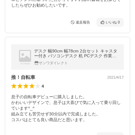
したらぜひお勧めしたいです。
違反報告
いいね
0
デスク 幅90cm 幅78cm 2台セット キャスタ
ー付き パソコンデスク 机 PCデスク 作業台
学習机 木目調 シンプルワークデスク テーブ
サンワダイレクト
ル 拡張デスク
推！自転車
2021/4/17
4
息子の自転車デビューに購入しました。

かわいいデザインで、息子は大喜びで気に入って乗り回し
ています^_^

組み立ても苦労せず30分以内で完成しました。

コスパはとても良い商品だと思います。