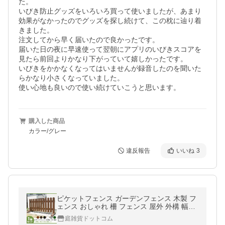
た。

いびき防止グッズをいろいろ買って使いましたが、あまり
効果がなかったのでグッズを探し続けて、この枕に辿り着
きました。

注文してから早く届いたので良かったです。

届いた日の夜に早速使って翌朝にアプリのいびきスコアを
見たら前回よりかなり下がっていて嬉しかったです。

いびきをかかなくなってはいませんが録音したのを聞いた
らかなり小さくなっていました。

使い心地も良いので使い続けていこうと思います。
購入した商品
カラー/グレー
違反報告
いいね
3
ピケットフェンス ガーデンフェンス 木製 フ
ェンス おしゃれ 柵 フェンス 屋外 外構 幅15
0cm 高さ80cm 置くだけ 庭 玄関 駐車場 洋風
庭雑貨ドットコム
飛び出し防止