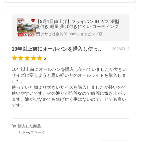
【9月1日値上げ】フライパン IH ガス 深型
蓋付き 軽量 焦げ付きにくい コーティング 油
なし オールライト 26cm 日本製 鋳物 鋳造
アサヒ軽金属 Yahoo!ショッピング店
レシピ アサヒ軽金属 公式
10年以上前にオールパンを購入し使って…
2026/7/12
5
10年以上前にオールパンを購入し使っていましたが大きい
サイズに変えようと思い軽い方のオールライトを購入しま
した。

使っていた物より大きいサイズを購入しましたが軽いので
使いやすいです。火の通りが均等なので綺麗に焼き上がり
ます。油が少なめでも焦げ付く事はないので、とても良い
です。
購入した商品
カラー/ブラック