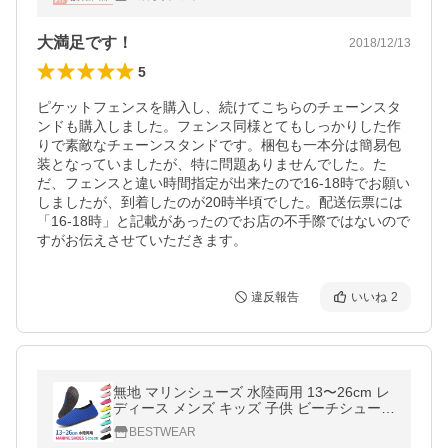
3本組
大満足です！
2018/12/13
5
ピケットフェンスを購入し、続けてこちらのチェーンスタ
ンドも購入しました。フェンス同様とてもしっかりした作
りで素敵なチェーンスタンドです。梱包も一本分は簡易包
装となっていましたが、特に問題ありませんでした。た
だ、フェンスと違い時間指定が出来たので16-18時でお願い
しましたが、到着したのが20時半頃でした。配送伝票には
「16-18時」と記載があったのでお店の不手際ではないので
すがお伝えさせていただきます。
違反報告
いいね
2
無地 マリンシューズ 水陸両用 13〜26cm レ
ディース メンズ キッズ 子供 ビーチシューズ
アクアシューズ ウォーターシューズ ビーチ
BESTWEAR
サンダル 入浴介助 介護