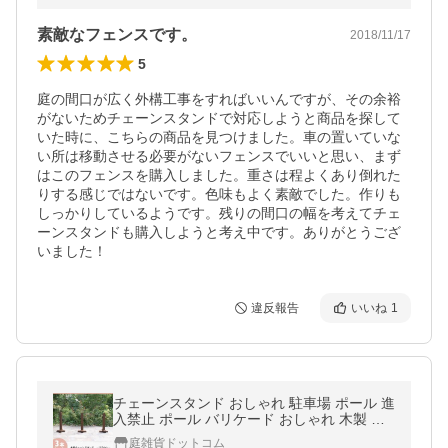
素敵なフェンスです。
2018/11/17
5
庭の間口が広く外構工事をすればいいんですが、その余裕
がないためチェーンスタンドで対応しようと商品を探して
いた時に、こちらの商品を見つけました。車の置いていな
い所は移動させる必要がないフェンスでいいと思い、まず
はこのフェンスを購入しました。重さは程よくあり倒れた
りする感じではないです。色味もよく素敵でした。作りも
しっかりしているようです。残りの間口の幅を考えてチェ
ーンスタンドも購入しようと考え中です。ありがとうござ
いました！
違反報告
いいね
1
チェーンスタンド おしゃれ 駐車場 ポール 進
入禁止 ポール バリケード おしゃれ 木製 ナ
チュラル 庭 玄関 駐車場 境界 門扉 屋外 重い
庭雑貨ドットコム