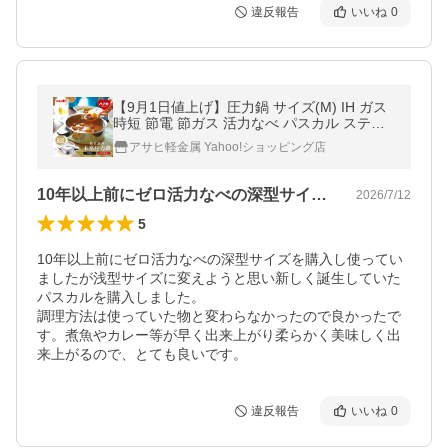
違反報告
いいね
0
【9月1日値上げ】圧力鍋 サイズ(M) IH ガス
時短 節電 節ガス 活力なべ パスカル ステン
レス 3L 両手鍋 節約 炊飯 煮物 レシピ 日本製
アサヒ軽金属 Yahoo!ショッピング店
アサヒ軽金属 公式
10年以上前にゼロ活力なべの深型サイズ…
2026/7/12
5
10年以上前にゼロ活力なべの深型サイズを購入し使ってい
ましたが浅型サイズに変えようと思い新しく誕生していた
パスカルを購入しました。

調理方法は使っていた物と変わらなかったので良かったで
す。煮魚やカレー等が早く出来上がり柔らかく美味しく出
来上がるので、とても良いです。
違反報告
いいね
0