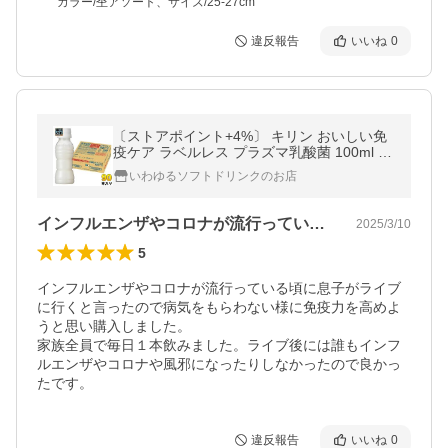
カラー/杢アソート、サイズ/25-27cm
違反報告
いいね
0
〔ストアポイント+4%〕 キリン おいしい免
疫ケア ラベルレス プラズマ乳酸菌 100ml ペ
ットボトル 90本 (30本入×3 まとめ買い) 乳
いわゆるソフトドリンクのお店
酸菌飲料 〔爆買 お中元〕
インフルエンザやコロナが流行っている頃…
2025/3/10
5
インフルエンザやコロナが流行っている頃に息子がライブ
に行くと言ったので病気をもらわない様に免疫力を高めよ
うと思い購入しました。

家族全員で毎日１本飲みました。ライブ後には誰もインフ
ルエンザやコロナや風邪になったりしなかったので良かっ
たです。
違反報告
いいね
0