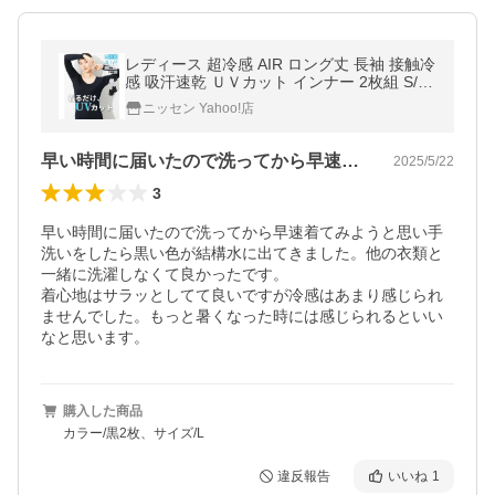
レディース 超冷感 AIR ロング丈 長袖 接触冷
感 吸汗速乾 ＵＶカット インナー 2枚組 S/M/
L ニッセン nissen
ニッセン Yahoo!店
早い時間に届いたので洗ってから早速着て…
2025/5/22
3
早い時間に届いたので洗ってから早速着てみようと思い手
洗いをしたら黒い色が結構水に出てきました。他の衣類と
一緒に洗濯しなくて良かったです。

着心地はサラッとしてて良いですが冷感はあまり感じられ
ませんでした。もっと暑くなった時には感じられるといい
なと思います。
購入した商品
カラー/黒2枚、サイズ/L
違反報告
いいね
1