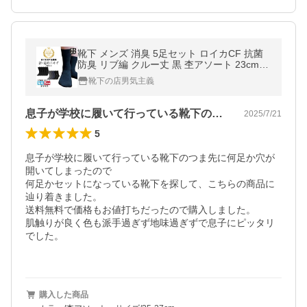
靴下 メンズ 消臭 5足セット ロイカCF 抗菌
防臭 リブ編 クルー丈 黒 杢アソート 23cm-2
5cm/25cm-27cm/27cm-29cm
靴下の店男気主義
息子が学校に履いて行っている靴下のつま…
2025/7/21
5
息子が学校に履いて行っている靴下のつま先に何足か穴が
開いてしまったので

何足かセットになっている靴下を探して、こちらの商品に
辿り着きました。

送料無料で価格もお値打ちだったので購入しました。

肌触りが良く色も派手過ぎず地味過ぎずで息子にピッタリ
でした。

購入した商品