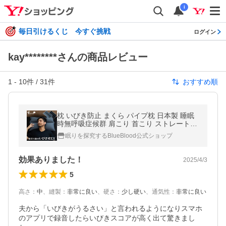
i
毎日引けるくじ 今すぐ挑戦
ログイン
kay********さんの商品レビュー
1
-
10
件 /
31
件
おすすめ順
枕 いびき防止 まくら パイプ枕 日本製 睡眠
時無呼吸症候群 肩こり 首こり ストレートネ
ック 首狩り族のいびき枕EX 高さ調整
眠りを探究するBlueBlood公式ショップ
効果ありました！
2025/4/3
5
高さ
：
中
、
縫製
：
非常に良い
、
硬さ
：
少し硬い
、
通気性
：
非常に良い
夫から「いびきがうるさい」と言われるようになりスマホ
のアプリで録音したらいびきスコアが高く出て驚きまし