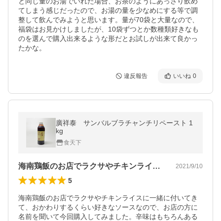
と同じ量のお湯でいれた場合、お茶のようにあっさり飲め
てしまう感じだったので、お湯の量を少なめにする等で調
整して飲んでみようと思います。量が70袋と大量なので、
福袋はお見かけしましたが、10袋ずつとか数種類好きなも
のを選んで購入出来るような形だとお試しが出来て良かっ
たかな。
違反報告
いいね
0
廣祥泰 サンバルブラチャンチリペースト 1
kg
食天下
海南鶏飯のお店でラクサやチキンライスに…
2021/9/10
5
海南鶏飯のお店でラクサやチキンライスに一緒に付いてき
て、おかわりするくらい好きなソースなので、お店の方に
名前を聞いて今回購入してみました。辛味はもちろんある