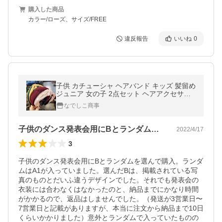
購入した商品
カラー/ローズ、サイズ/FREE
違反報告
いいね
0
子供 カチューシャ ヘアバンド キッズ 髪留め
ジュニア 女の子 2点セット ヘアアクセサリ
ー まとめ髪 ヘアアレンジ 結婚式発表会二次
なでしこ商事
会 パーディー 和服七五三
子供のダンス発表会用にBとランダムを選…
2022/4/17
3
子供のダンス発表会用にBとランダムを選んで購入。ランダ
ムはA1が入っていました。選んだBは、掲載されている写
真のものとだいふ違うデザインでした。それでも発表会の
衣装には合わなくはなかったのと、納品までにかなり時間
がかかるので、返品はしませんでした。（発送が3営業日〜
7営業日と記載がありますが、本当に注文から納品まで10日
くらいかかりました）意外とランダムで入っていたものの