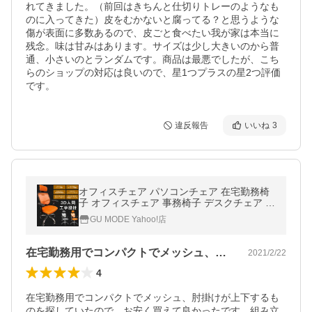
れてきました。（前回はきちんと仕切りトレーのようなも
のに入ってきた）皮をむかないと腐ってる？と思うような
傷が表面に多数あるので、皮ごと食べたい我が家は本当に
残念。味は甘みはあります。サイズは少し大きいのから普
通、小さいのとランダムです。商品は最悪でしたが、こち
らのショップの対応は良いので、星1つプラスの星2つ評価
です。
違反報告
いいね
3
オフィスチェア パソコンチェア 在宅勤務椅
子 オフィスチェア 事務椅子 デスクチェア チ
ェア 新生活 SPEEDY
GU MODE Yahoo!店
在宅勤務用でコンパクトでメッシュ、肘掛…
2021/2/22
4
在宅勤務用でコンパクトでメッシュ、肘掛けが上下するも
のを探していたので、お安く買えて良かったです。組み立