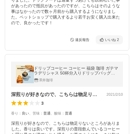
りました。ドッグフードは適量ずつあげても以前吐いた事
があったので抵抗があったのですが、こちらはそのような
事はなかったので数ヶ月前から購入するようになりまし
た。ペットショップで購入するより若干お安く購入出来た
ので、良かったです！
違反報告
いいね
2
ドリップコーヒー コーヒー 福袋 珈琲 ガテマ
ラデリシャス 50杯分入りドリップバッグ福
袋 （ドリップ/ガテマラ） グルメ 【RD】
澤井珈琲
【TS】
深煎りが好きなので、こちらは物足りない…
2021/2/10
3
香り
：
良い
、
苦味
：
普通
、
酸味
：
普通
深煎りが好きなので、こちらは物足りないところがありま
した。香りは良いです。深煎りの普段飲んでいるコーヒー