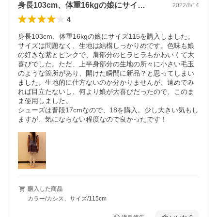
身長103cm、体重16kgの娘にサイ…
2022/8/14
4
身長103cm、体重16kgの娘にサイズ115を購入しました。
サイズは問題なく、生地は結構しっかりめです。色味も娘
の好きな紫とピンクで、肩部分のヒラヒラもかわいくて大
喜びでした。ただ、上半身部分の生地の所々に小さい毛玉
のような箇所があり、開けた瞬間に新品？と思ってしまい
ました。生地的に仕方ないのか分かりませんが、遠めでみ
れば目立たないし、何より娘が大喜びだったので、このま
ま使用しました。

シューズは普段17cmなので、18を購入。少し大きい気もし
ますが、気にならない程度なので良かったです！
購入した商品
カラー/カシス、サイズ/115cm