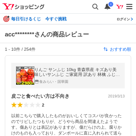
i
毎日引けるくじ 今すぐ挑戦
ログイン
acc********さんの商品レビュー
1
-
10
件 /
254
件
おすすめ順
りんご サンふじ 10kg 青森県産 キズあり美
味しいサンふじ ご家庭用 訳あり 林檎 ふじり
んご さんふじ 現在出荷中 果物 国華園
食みらい・国華園
皮ごと食べたい方は不向き
2019/3/13
2
以前こちらで購入したものがおいしくてコスパが良かった
のでリピしたつもりが、どうやら商品を間違えたようで
す。傷ありとは表記がありますが、傷だらけの上、腐りか
けのものも入っており、ダンボールに直に入れられて送ら