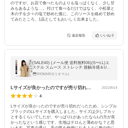
のですが、お店で食べたものよりも塩っぱくなく、少し甘
みもあるような…。付けて食べるだけではなく、小松菜と
木の子を少々の塩で炒めた後に、このソースを絡めて炒め
てみたところ、1品としてもおいしく出来ました。
違反報告
いいね
0
(SALE40) (メール便 送料無料06)(S〜LL)エ
ステル スムース ストレッチ 接触冷感＆UV
＆イージーケア ボウタイ 風 半袖カットソー
RIOMARU(リオマル)
ブラウス(エコ包装)(cs)(rc)
Lサイズが良かったのですが売り切れだっ…
2022/8/14
4
Lサイズが良かったのですが売り切れだったため、シンプル
ブラックのLLサイズを購入しました。サイズは少しブカッ
とするくらいでしたが、やっぱりLがあったならLの方が良
かったなという感じです。生地はテロんと薄めかな？と思
います。写真の通り、手の甲を外側になるように服の中に