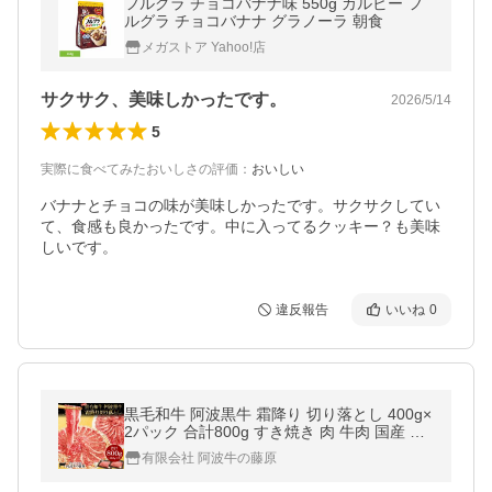
フルグラ チョコバナナ味 550g カルビー フ
ルグラ チョコバナナ グラノーラ 朝食
メガストア Yahoo!店
サクサク、美味しかったです。
2026/5/14
5
実際に食べてみたおいしさの評価
：
おいしい
バナナとチョコの味が美味しかったです。サクサクしてい
て、食感も良かったです。中に入ってるクッキー？も美味
しいです。
違反報告
いいね
0
黒毛和牛 阿波黒牛 霜降り 切り落とし 400g×
2パック 合計800g すき焼き 肉 牛肉 国産 最
高級 和牛 すき焼き肉 メガ盛り グルメ 食品
有限会社 阿波牛の藤原
爆買