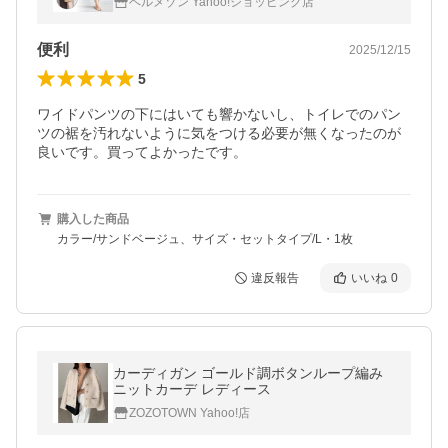
ベルメゾン Yahoo!ショッピング店
腹巻付き おしゃれ
便利
2025/12/15
5
ワイドパンツの下にはいても響かないし、トイレでのパン
ツの裾を汚れないように気をつける必要が無くなったのが
良いです。買ってよかったです。
購入した商品
カラー/サンドベージュ、サイズ・セットタイプ/L・1枚
違反報告
いいね
0
カーディガン ゴールド調ボタンループ編み
ニットカーデ レディース
ZOZOTOWN Yahoo!店