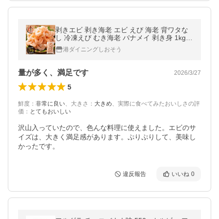
剥きエビ 剥き海老 エビ えび 海老 背ワタな
し 冷凍えび むき海老 バナメイ 剥き身 1kg
（解凍後800g）大粒サイズ 海鮮 冷凍 海老 1
港ダイニングしおそう
キロ お中元 御中元 爆買
量が多く、満足です
2026/3/27
5
鮮度
：
非常に良い
、
大きさ
：
大きめ
、
実際に食べてみたおいしさの評
価
：
とてもおいしい
沢山入っていたので、色んな料理に使えました。エビのサ
イズは、大きく満足感があります。ぷりぷりして、美味し
かったです。
違反報告
いいね
0