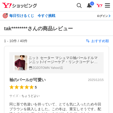
i
毎日引けるくじ 今すぐ挑戦
ログイン
tak********さんの商品レビュー
1
-
10
件 /
40
件
おすすめ順
ニット セーター マシュマロ袖パールドルマ
ンニット/イージーケア・リンクコーデ レデ
ィース
ZOZOTOWN Yahoo!店
袖のパールが可愛い
2025/12/15
5
サイズ
：
ちょうどよい
同じ形で色違いを持っていて、とても気に入ったため今回
ブラウンを購入しました。この冬は、重宝しそうです。配