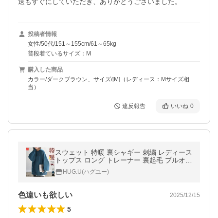
送もすぐにしていただき、ありがとうございました。
投稿者情報
女性/50代/151～155cm/61～65kg
普段着ているサイズ：M
購入した商品
カラー/ダークブラウン、サイズ/[M]（レディース：Mサイズ相
当）
違反報告
いいね
0
スウェット 特暖 裏シャギー 刺繍 レディース
トップス ロング トレーナー 裏起毛 プルオー
バー 無地 長袖 クルーネック ボリュームスリ
HUG.U(ハグユー)
ーブ
色違いも欲しい
2025/12/15
5