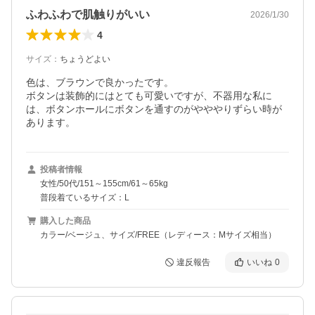
ふわふわで肌触りがいい
2026/1/30
4
サイズ
：
ちょうどよい
色は、ブラウンで良かったです。

ボタンは装飾的にはとても可愛いですが、不器用な私に
は、ボタンホールにボタンを通すのがやややりずらい時が
あります。
投稿者情報
女性/50代/151～155cm/61～65kg
普段着ているサイズ：L
購入した商品
カラー/ベージュ、サイズ/FREE（レディース：Mサイズ相当）
違反報告
いいね
0