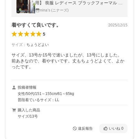
用】 喪服 レディース ブラックフォーマル 礼
服 スーツ 大きいサイズ ロング丈 卒業式 30
nina’s (ニナーズ)
代 40代 50代 BS-2112 送料無料
着やすくて良いです。
2025/12/15
5
サイズ
：
ちょうどよい
サイズ、13号か15号で迷いましたが、13号にしました。

前あきなので、着やすいです。丈もちょうどよくて、よか
ったです。
投稿者情報
女性/50代/151～155cm/61～65kg
普段着ているサイズ：LL
購入した商品
サイズ/13号
違反報告
いいね
0