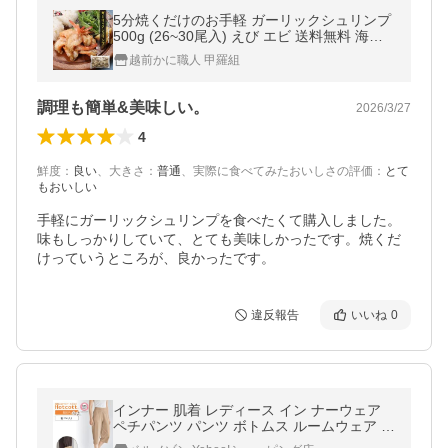
5分焼くだけのお手軽 ガーリックシュリンプ
500g (26~30尾入) えび エビ 送料無料 海鮮
シュリンプ BBQ 殻付き 惣菜 ポイント利用
越前かに職人 甲羅組
爆買
調理も簡単&美味しい。
2026/3/27
4
鮮度
：
良い
、
大きさ
：
普通
、
実際に食べてみたおいしさの評価
：
とて
もおいしい
手軽にガーリックシュリンプを食べたくて購入しました。
味もしっかりしていて、とても美味しかったです。焼くだ
けっていうところが、良かったです。
違反報告
いいね
0
インナー 肌着 レディース イン ナーウェア
ペチパンツ パンツ ボトムス ルームウェア 綿
混 あ ったかインナー ホットコット Ho tcott