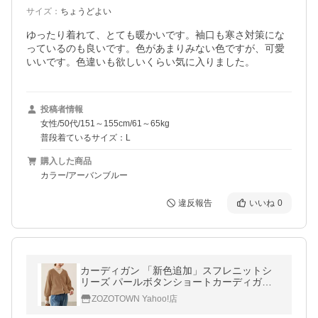
サイズ
：
ちょうどよい
ゆったり着れて、とても暖かいです。袖口も寒さ対策にな
っているのも良いです。色があまりみない色ですが、可愛
いいです。色違いも欲しいくらい気に入りました。
投稿者情報
女性/50代/151～155cm/61～65kg
普段着ているサイズ：L
購入した商品
カラー/アーバンブルー
違反報告
いいね
0
カーディガン 「新色追加」スフレニットシ
リーズ パールボタンショートカーディガン/
イージーケア・リンクコーデ レディース
ZOZOTOWN Yahoo!店