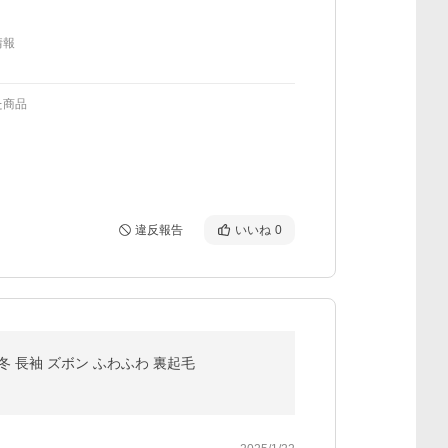
情報
た商品
違反報告
いいね
0
冬 長袖 ズボン ふわふわ 裏起毛