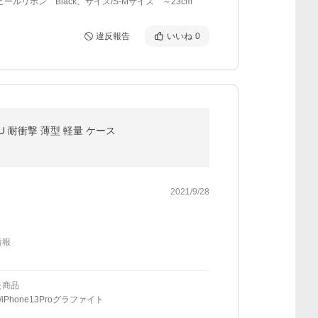
ヒールリボン Black、サイズ/S-Mサイズ ～23cm
違反報告
いいね
0
PU 耐衝撃 薄型 軽量 ケース
2021/9/28
情報
た商品
iPhone13Proグラファイト