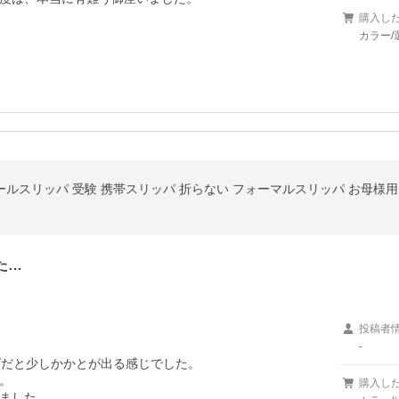
購入し
カラー/
スリッパ 受験 携帯スリッパ 折らない フォーマルスリッパ お母様用 前閉じ5cm 
た…
投稿者
-
だと少しかかとが出る感じでした。



購入し
ました。