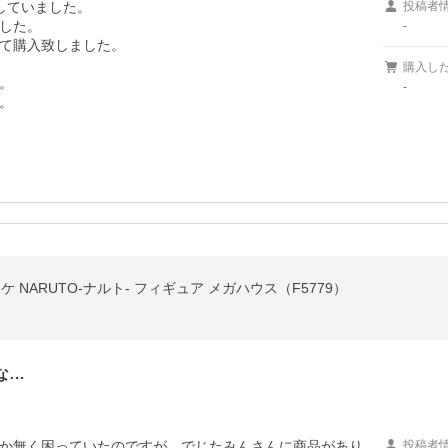
していました。

投稿者
した。

-
て購入致しました。

購入し


-
。
ケ NARUTO-ナルト- フィギュア メガハウス（F5779）
な…
か無く困っていたのですが、でじたみんさんに商品があり、
投稿者