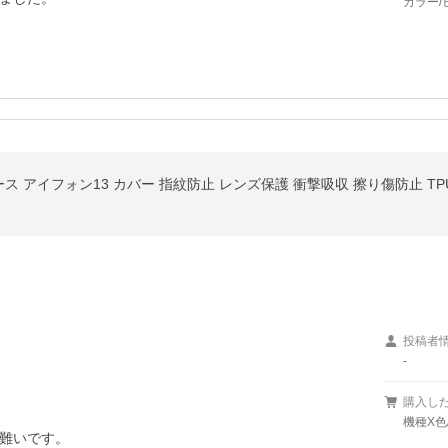
カラー/
e13 ケース アイフォン13 カバー 指紋防止 レンズ保護 衝撃吸収 擦り傷防止 T
投稿者
-
購入し
機種X色/
難いです。
