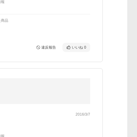
情報
た商品
違反報告
いいね
0
2016/3/7
情報