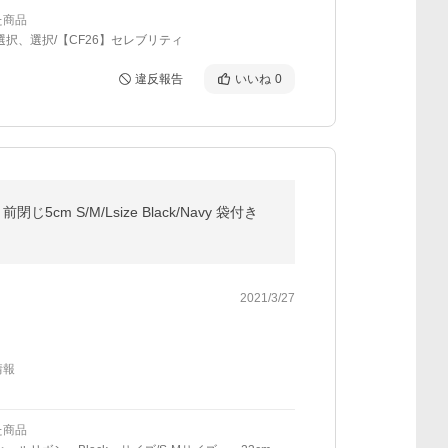
た商品
選択、選択/【CF26】セレブリティ
違反報告
いいね
0
S/M/Lsize Black/Navy 袋付き
2021/3/27
情報
た商品