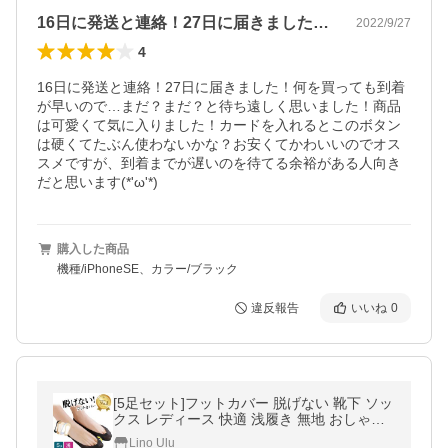
16日に発送と連絡！27日に届きました…
2022/9/27
4
16日に発送と連絡！27日に届きました！何を買っても到着
が早いので…まだ？まだ？と待ち遠しく思いました！商品
は可愛くて気に入りました！カードを入れるとこのボタン
は硬くてたぶん使わないかな？お安くてかわいいのでオス
スメですが、到着までが遅いのを待てる余裕がある人向き
だと思います(*'ω'*)
購入した商品
機種/iPhoneSE、カラー/ブラック
違反報告
いいね
0
[5足セット]フットカバー 脱げない 靴下 ソッ
クス レディース 快適 浅履き 無地 おしゃれ
リノウルフット
Lino Ulu