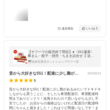
違反報告
いいね
5
【ヤフーでの販売終了間近】●〈551蓬莱〉
豚まん・餃子・焼売・ちまき詰合せ【 送料
込み 直送便 】-Ｒ−Ａ[コ]kangl【YHO】_C22
近鉄百貨店ネットショップヤフー店
1101600056
昔から大好きな551！配達に少し難があ…
2023/2/13
5
昔から大好きな551！配達に少し難があるみたいでドキドキ
しながらも買うことに…そしたら希望配達日、希望配達時
間までありビックリ！改善されたの？思いながらも少し不
安でしたが…お店からの連絡はないけれど配達日の配達時
間にちゃんと届きました！これはリピ間違いなしです！ま