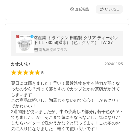
違反報告
いいね
1
曙産業 トライタン 樹脂製 クリア ティーポッ
ト LL 730ml(満水) （色：クリア） TW-3733
急須 ガラスのように透明 割れにくい 丈夫
南九州流通プラス
かわいい
2024/11/25
5
翌日には届きました！早い！最近洗物をする時力が弱くな
ったのやら？滑って落とすのでカップとかお茶碗がかけて
しまいます…

この商品は軽いし、陶器じゃないので安心！しかもクリア
でかわいい！

2週間ほど使いましたが、中の茶漉しの部分は若干色がつい
てきました、が、そこまで気にもならないし、気になりだ
したらハイターで洗おうかな？と思ってます！この冬のお
気に入りになりました！軽くて使い良いです！