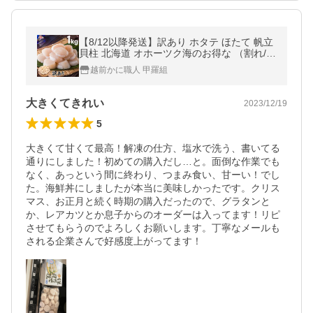
【8/12以降発送】訳あり ホタテ ほたて 帆立
貝柱 北海道 オホーツク海のお得な （割れ/不
揃い） 生ほたて貝柱 どっさり 1kg 特選グル
越前かに職人 甲羅組
メ FF ポイント利用 爆買
大きくてきれい
2023/12/19
5
大きくて甘くて最高！解凍の仕方、塩水で洗う、書いてる
通りにしました！初めての購入だし…と。面倒な作業でも
なく、あっという間に終わり、つまみ食い、甘ーい！でし
た。海鮮丼にしましたが本当に美味しかったです。クリス
マス、お正月と続く時期の購入だったので、グラタンと
か、レアカツとか息子からのオーダーは入ってます！リピ
させてもらうのでよろしくお願いします。丁寧なメールも
される企業さんで好感度上がってます！