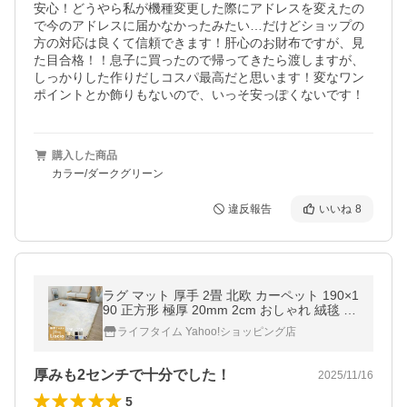
安心！どうやら私が機種変更した際にアドレスを変えたの
で今のアドレスに届かなかったみたい…だけどショップの
方の対応は良くて信頼できます！肝心のお財布ですが、見
た目合格！！息子に買ったので帰ってきたら渡しますが、
しっかりした作りだしコスパ最高だと思います！変なワン
ポイントとか飾りもないので、いっそ安っぽくないです！
購入した商品
カラー/ダークグリーン
違反報告
いいね
8
ラグ マット 厚手 2畳 北欧 カーペット 190×1
90 正方形 極厚 20mm 2cm おしゃれ 絨毯 フ
ランネル 滑り止め 床暖房 対応 ふかふか イ
ライフタイム Yahoo!ショッピング店
ンテリア
厚みも2センチで十分でした！
2025/11/16
5