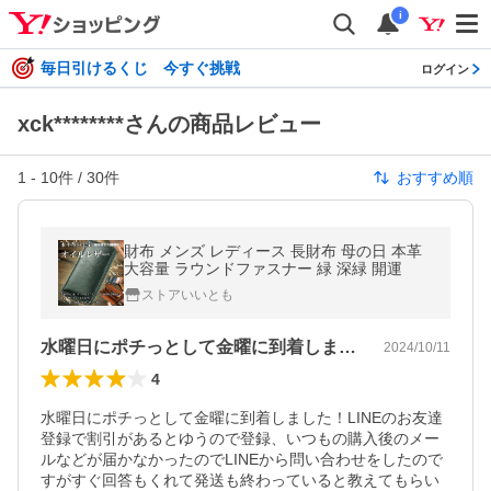
i
毎日引けるくじ 今すぐ挑戦
ログイン
xck********さんの商品レビュー
1
-
10
件 /
30
件
おすすめ順
財布 メンズ レディース 長財布 母の日 本革
大容量 ラウンドファスナー 緑 深緑 開運
ストアいいとも
水曜日にポチっとして金曜に到着しました…
2024/10/11
4
水曜日にポチっとして金曜に到着しました！LINEのお友達
登録で割引があるとゆうので登録、いつもの購入後のメー
ルなどが届かなかったのでLINEから問い合わせをしたので
すがすぐ回答もくれて発送も終わっていると教えてもらい