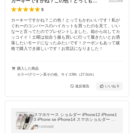
カーキーですかね？この色！とってもかわ…
2021/4/8
5
カーキーですかね？この色！とってもかわいいです！私が
ぐれーのコンバースのハイカットを買ったのを見て、いい
な〜と言ってたのでプレゼントしました。箱から出してカ
ッコイイ！土曜は似合う服も買いに行って履きたいとお洒
落したいモードになったみたいです！クーポンもあって破
格で購入でき嬉しいです！お世話になりました！
購入した商品
カラー/グリーン系その他、サイズ/8h（27.0cm）
違反報告
いいね
0
スマホケース ショルダー iPhone12 iPhone1
3 iPhone se iPhone14 スマホショルダー ス
トラップ スマホストラップ 斜め掛け 肩掛け
i-concept
カード 2023年最新版 セール