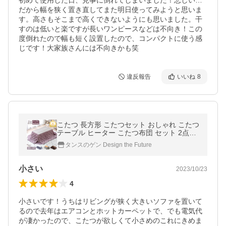
初めて使用した日、見事に倒れてしまいました！悲しい…
だから幅を狭く置き直してまた明日使ってみようと思いま
す。高さもそこまで高くできないようにも思いました。干
すのは低いと楽ですが長いワンピースなどは不向き！この
度倒れたので幅も短く設置したので、コンパクトに使う感
じです！大家族さんには不向きかも笑
違反報告
いいね
8
こたつ 長方形 こたつセット おしゃれ こたつ
テーブル ヒーター こたつ布団 セット 2点セ
ット コタツ 掛け布団 洗える 2点セット
タンスのゲン Design the Future
小さい
2023/10/23
4
小さいです！うちはリビングが狭く大きいソファを置いて
るので去年はエアコンとホットカーペットで、でも電気代
が凄かったので、こたつが欲しくて小さめのこれにきめま