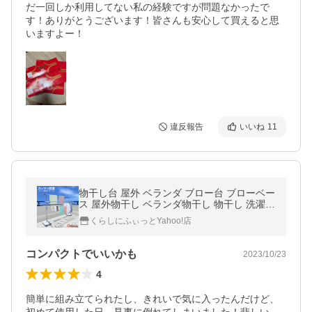
だ一回しか利用してない私の経験ですが問題なかったで
す！ありがとうございます！皆さんも安心して買えると思
いますよー！
違反報告
いいね
11
物干し台 屋外 ベランダ ブロー台 ブローベー
ス 屋外物干し ベランダ物干し 物干し 洗濯物
干し ステンレス 伸縮 ekans エカンズ
くらしにふぃっとYahoo!店
コンパクトでいいかも
2023/10/23
4
簡単に組み立てられたし、きれいで気に入ったんだけど、