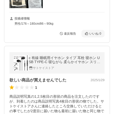
投稿者情報
男性/176～180cm/86～90kg
違反報告
いいね
0
c 有線 睡眠用イヤホン タイプ 耳栓 寝ホン U
SB TYPE-C 寝ながら 柔らかイヤホン スリー
プホン イヤホン 3.5mm 快適 柔軟性高
サトケイストア
欲しい商品が買えませんでした
2025/1/29
1
商品説明写真の1,2,5枚目の形状の商品を注文したのです
が、到着したのは商品説明写真4枚目の形状の物でした。サ
トケイストアさんに連絡したところ交換していただけると
の事でしたが2度目に届いた物も最初に届いた物と同じ物で