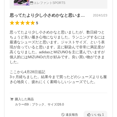
UNO シューズ 靴 マキシマイザー27 K1GA2
エレファントSPORTS
500 K1GA2502 20％off
思ってたより少し小さめかなと思いました…
2024/1/23
5
思ってたより少し小さめかなと思いましたが、数日経つと
ちょうど良い履き心地になりました。ランニングするには
最適なシューズだと思います。ジャストサイズ、という表
現が合っていると思います。足に馴染んで非常に満足度が
高くなりました。adidasとMIZUNOを主に選んでいますが
個人的にはMIZUNOの方が好みです。良い買い物ができま
した。

ここから4月28日追記

3ヶ月経ちました。結果今まで買ったどのシューズよりも履
き心地良く、疲れにくく素晴らしいシューズでした。
購入した商品
カラー/09：ブラック、サイズ/26.0
違反報告
いいね
1