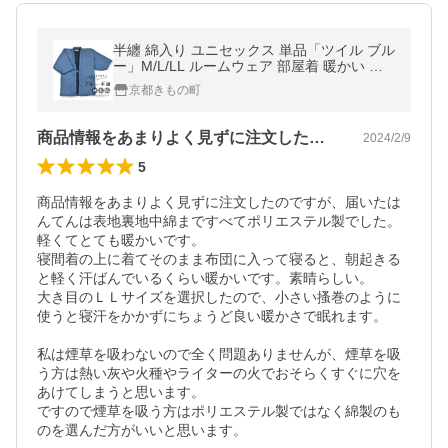
半纏 綿入り ユニセックス 単品「ツイル ブル
ー」M/L/LL ルームウェア 部屋着 暖かい 男
女兼用 メンズ レディース あったか はんてん
京都きもの町
(メール便不可)ss2403wkm10
商品情報をあまりよく見ずに注文したので…
2024/2/9
5
商品情報をあまりよく見ずに注文したのですが、届いたは
んてんは表地裏地中綿まですべてポリエステル製でした。
軽くてとても暖かいです。

寝間着の上に着てそのまま布団に入って寝ると、朝起きる
と軽く汗ばんでいるくらい暖かいです。素晴らしい。

大き目のＬＬサイズを選択したので、小さい搔巻のように
使うと寝汗をかかずにちょうど良い暖かさで眠れます。

私は煙草を吸わないので全く問題ありませんが、煙草を吸
う方は熱い灰や火種やライターの火でおそらくすぐに穴を
あけてしまうと思います。

ですので煙草を吸う方はポリエステル製ではなく綿製のも
のを選んだ方がいいと思います。
