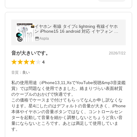
イヤホン 有線 タイプc lightning 有線イヤホ
ン iPhone15 16 android 対応 イヤフォン マ
イク付き イヤホンマイク カナル型 Type-C
Aspla
3.5mmイヤホンジャック
音が大きいです。
2026/7/22
4
音質
：
良い
私の使用用途（iPhone13,11,XsでYouTube視聴&mp3音楽鑑
賞）では問題なく使用できました。絡まりづらい表面材質
のケーブルのおかげで快適です。

この価格でケースまで付けてもらってなんか申し訳なくな
ります。星4にしたのはデフォルトの音量が大きく、iPhone
本体やイヤホンの音量ボタンではなく、コントロールセン
ターを起動して音量を細かく調整しないとちょうど良い音
量にならないところです。あとは満足して使用していま
す。