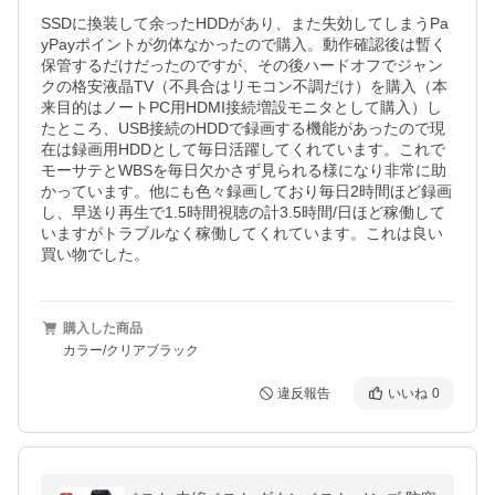
SSDに換装して余ったHDDがあり、また失効してしまうPa
yPayポイントが勿体なかったので購入。動作確認後は暫く
保管するだけだったのですが、その後ハードオフでジャン
クの格安液晶TV（不具合はリモコン不調だけ）を購入（本
来目的はノートPC用HDMI接続増設モニタとして購入）し
たところ、USB接続のHDDで録画する機能があったので現
在は録画用HDDとして毎日活躍してくれています。これで
モーサテとWBSを毎日欠かさず見られる様になり非常に助
かっています。他にも色々録画しており毎日2時間ほど録画
し、早送り再生で1.5時間視聴の計3.5時間/日ほど稼働して
いますがトラブルなく稼働してくれています。これは良い
買い物でした。
購入した商品
カラー/クリアブラック
違反報告
いいね
0