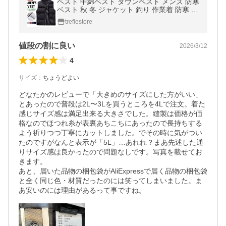
ベスト 中綿ベスト ダウンベスト メンズ 防寒
ベスト 秋 冬 ジャケット 釣り 作業着 防寒 軽
量 保温 ビジネス アウター カジュアル 前開
treflestore
き
値段の割に良い
2026/3/12
4
サイズ
：
ちょうどよい
どなたかのレビューで「大きめのサイズにした方がいい」
とあったので普段は2L〜3Lを買うところを4Lで注文。着た
感じサイズ感は満足出来る大きさでした。縫製は価格が価
格なのでほつれ糸が表裏あちこちにあったので長持ちする
よう祈りつつ丁寧にカットしました。でその時に気がつい
たのですがなんと表示が「5L」…あれれ？まあ先述した通
りサイズ感は良かったので問題なしです。写真を載せてお
きます。

あと、届いた品物の梱包袋がAliExpressで届く品物の梱包袋
と全く同じ色・材質だったのには笑ってしまいました。ま
あ安いのには理由があるって事ですね。