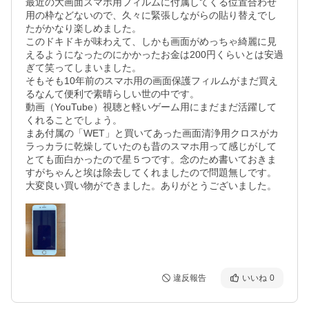
最近の大画面スマホ用フィルムに付属してくる位置合わせ
用の枠などないので、久々に緊張しながらの貼り替えでし
たがかなり楽しめました。

このドキドキが味わえて、しかも画面がめっちゃ綺麗に見
えるようになったのにかかったお金は200円くらいとは安過
ぎて笑ってしまいました。

そもそも10年前のスマホ用の画面保護フィルムがまだ買え
るなんて便利で素晴らしい世の中です。

動画（YouTube）視聴と軽いゲーム用にまだまだ活躍して
くれることでしょう。

まあ付属の「WET」と買いてあった画面清浄用クロスがカ
ラっカラに乾燥していたのも昔のスマホ用って感じがして
とても面白かったので星５つです。念のため書いておきま
すがちゃんと埃は除去してくれましたので問題無しです。

大変良い買い物ができました。ありがとうございました。
違反報告
いいね
0