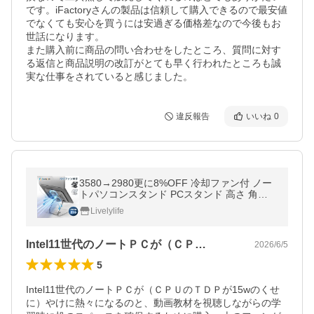
です。iFactoryさんの製品は信頼して購入できるので最安値
でなくても安心を買うには安過ぎる価格差なので今後もお
世話になります。

また購入前に商品の問い合わせをしたところ、質問に対す
る返信と商品説明の改訂がとても早く行われたところも誠
実な仕事をされていると感じました。
違反報告
いいね
0
3580→2980更に8%OFF 冷却ファン付 ノー
トパソコンスタンド PCスタンド 高さ 角度
調整可能 猫背解消 タブレット スタンド ノー
Livelylife
トPCスタンド 折りたたみ滑り止め
Intel11世代のノートＰＣが（ＣＰ…
2026/6/5
5
Intel11世代のノートＰＣが（ＣＰＵのＴＤＰが15wのくせ
に）やけに熱々になるのと、動画教材を視聴しながらの学