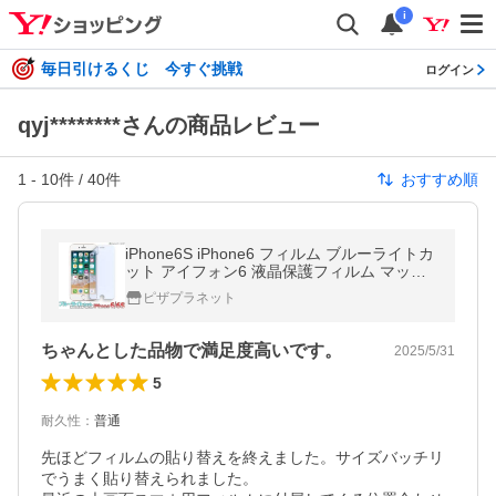
i
毎日引けるくじ 今すぐ挑戦
ログイン
qyj********さんの商品レビュー
1
-
10
件 /
40
件
おすすめ順
iPhone6S iPhone6 フィルム ブルーライトカ
ット アイフォン6 液晶保護フィルム マット
シール シート 光沢 安心 PET ゲーム
ピザプラネット
ちゃんとした品物で満足度高いです。
2025/5/31
5
耐久性
：
普通
先ほどフィルムの貼り替えを終えました。サイズバッチリ
でうまく貼り替えられました。
