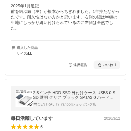
2025年1月追記

前を結ぶ紐（左）が根本からちぎれました。1年持たなかっ
たです。耐久性はない方かと思います。右側の紐は半纏の
生地にしっかり縫い付けられているのに左側は全然でし
た。
購入した商品
サイズ/LL
違反報告
いいね
1
2.5インチ HDD SSD 外付けケース USB3.0 S
SD 透明 クリア ブラック SATA3.0 ハードデ
ィスク 5Gbps 高速データ転送 UASP対応 3T
CENTRALITY Yahoo!ショッピング店
B 電源不要 ポータブル ドライ
毎日活躍しています
2026/3/12
5