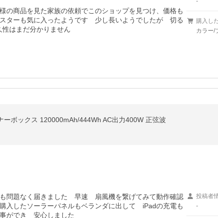
-
様の商品を見た家族の依頼でこのショップを見つけ、価格も
スターも気に入ったようです　少し長いようでしたが　切る
購入し
耐久性はまだ分かりません
カラー/
ーボックス 120000mAh/444Wh AC出力400W 正弦波
も問題なく届きました　早速　扇風機を繋げてみて動作確認
投稿者
購入したソーラーパネルもベランダに出して　iPadの充電も
-
事ができ　安心しました