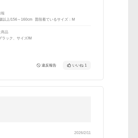
情報
歳以上/156～160cm
普段着ているサイズ：M
た商品
ブラック、サイズ/M
違反報告
いいね
1
2026/2/11