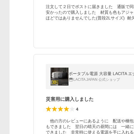
注文して２日でポストに届きました　通販で同
安かったので購入しました　材質も色もアジャ
ほどではありませんでした(普段2Lサイズ)  
ポータブル電源 大容量 LACITA エナ
LACITA JAPAN 公式ショップ
災害用に購入しました
4
　他の方のレビューにあるように　配送や梱包
もできました　翌日の晴天の昼間には　一緒に
できました　非常時に使える電源を手に入れる