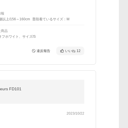
情報
歳以上/156～160cm
普段着ているサイズ：M
た商品
オフホワイト、サイズ/S
違反報告
いいね
12
rs FD101
2023/10/22