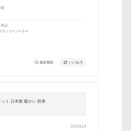
情報
た商品
ブラック+ソーラー
違反報告
いいね
0
ケット 日本製 暖かい 防寒
2023/11/4