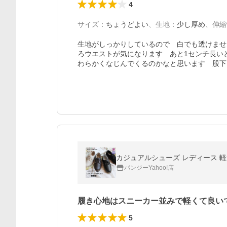
4
サイズ
：
ちょうどよい
、
生地
：
少し厚め
、
伸縮
生地がしっかりしているので　白でも透けませ
ろウエストが気になります　あと1センチ長い
わらかくなじんでくるのかなと思います　股下
カジュアルシューズ レディース 軽量 ソフ
パンジーYahoo!店
履き心地はスニーカー並みで軽くて良い
5