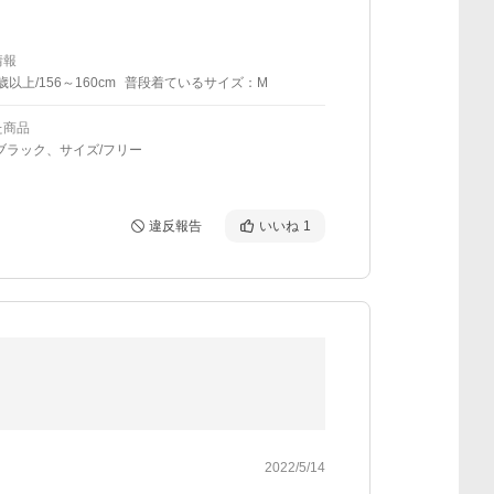
情報
歳以上/156～160cm
普段着ているサイズ：M
た商品
ブラック、サイズ/フリー
違反報告
いいね
1
2022/5/14