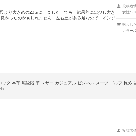
投稿者
段より大きめの23㎝にしました　でも　結果的には少し大き
女性/6
も良かったのかもしれません　左右差がある足なので　インソ
購入し
カラー/
ック 本革 無段階 革 レザー カジュアル ビジネス スーツ ゴルフ 長め 自動 
la
投稿者