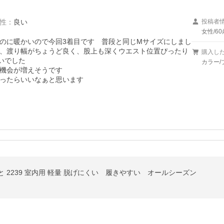
性
：
良い
投稿者
女性/60
のに暖かいので今回3着目です　普段と同じMサイズにしまし
、渡り幅がちょうど良く、股上も深くウエスト位置ぴったり
購入し
でした

カラー/
機会が増えそうです

ったらいいなぁと思います
 2239 室内用 軽量 脱げにくい 履きやすい オールシーズン