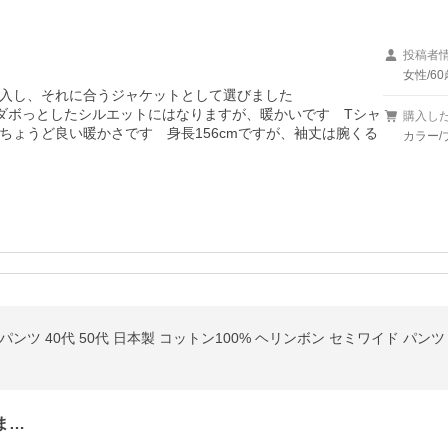
投稿者
女性/60
入し、それに合うジャケットとして選びました

ダボっとしたシルエットにはなりますが、暖かいです　Tシャ
購入し
ちょうど良い暖かさです　身長156cmですが、袖丈は腕くる
カラー/
ンツ 40代 50代 日本製 コットン100% ヘリンボン セミワイド パンツ
ま…