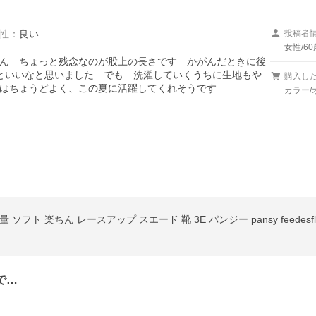
性
：
良い
投稿者
女性/60
ん　ちょっと残念なのが股上の長さです　かがんだときに後
といいなと思いました　でも　洗濯していくうちに生地もや
購入し
はちょうどよく、この夏に活躍してくれそうです
カラー/
ト 楽ちん レースアップ スエード 靴 3E パンジー pansy feedesfleu
で…