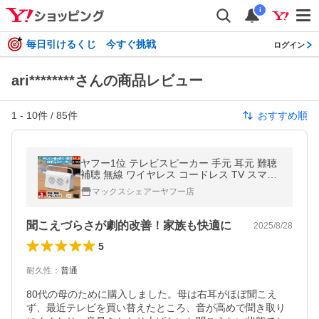
i
毎日引けるくじ 今すぐ挑戦
ログイン
ari********さんの商品レビュー
1
-
10
件 /
85
件
おすすめ順
ヤフー1位 テレビスピーカー 手元 耳元 難聴
補聴 無線 ワイヤレス コードレス TV スマー
トフォン スピーカー 持ち運び ご老人 高齢者
マックスシェアーヤフー店
お年寄り 送料無料
聞こえづらさが劇的改善！家族も快適に
2025/8/28
5
耐久性
：
普通
80代の母のために購入しました。母は右耳がほぼ聞こえ
ず、最近テレビを買い替えたところ、音が高めで聞き取り