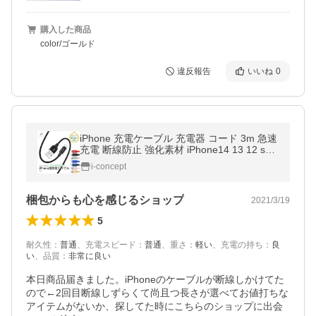
購入した商品
color/ゴールド
違反報告
いいね
0
iPhone 充電ケーブル 充電器 コード 3m 急速
充電 断線防止 強化素材 iPhone14 13 12 se2
iPhone各種 モバイルバッテリー 送料無料 pl
i-concept
anetcord 180日保証 セール
梱包からも心を感じるショップ
2021/3/19
5
耐久性
：
普通
、
充電スピード
：
普通
、
重さ
：
軽い
、
充電の持ち
：
良
い
、
品質
：
非常に良い
本日商品届きました。iPhoneのケーブルが断線しかけてた
ので←2回目断線しずらくて尚且つ長さが選べてお値打ちな
アイテムがないか、探してた時にこちらのショップに出会