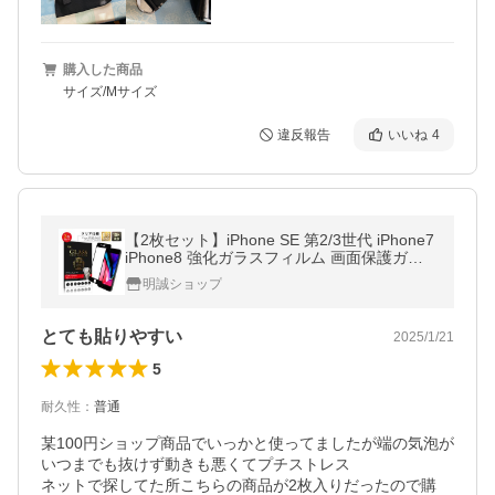
購入した商品
サイズ/Mサイズ
違反報告
いいね
4
【2枚セット】iPhone SE 第2/3世代 iPhone7
iPhone8 強化ガラスフィルム 画面保護ガラ
スシート 全面保護シール ガイド枠付き 0.3m
明誠ショップ
m 薄型 耐衝撃 傷防止 指紋防止
とても貼りやすい
2025/1/21
5
耐久性
：
普通
某100円ショップ商品でいっかと使ってましたが端の気泡が
いつまでも抜けず動きも悪くてプチストレス

ネットで探してた所こちらの商品が2枚入りだったので購