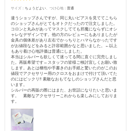
サイズ
：
ちょうどよい
、
つけ心地
：
普通
違うショップさんですが、同じ丸いピアスを見ててこちら
のショップさんがとてもオトクだったので注文しました。

コロンと丸みがあってマスクしてても邪魔にならずにオシ
ャレなデザインです。他の方のレビューにもありましたが
金具の個体差があり左右でかっちりとハマらなかったです
がお値段などをみると許容範囲かなと思いました。←以上
もあり着け心地評価は普通にしました。

本当はシルバーも欲しくて迷ってる間に直ぐに完売しまし
た。再販希望です←スタッフの皆様ご検討宜しくお願い致
します。あとは梱包や手書きのお手紙と驚いたのがこのお
値段でアクセサリー用のクロスをおまけで付けて頂いてた
のにはビックリ‼︎ 素敵なおもてなしのショップさんだと思
います。

シルバーの再販の際にはまた、お世話になりたいと思いま
す。　素敵なアクセサリーこれからも楽しみにしておりま
す。