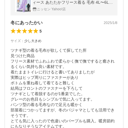
ィース あたたかフリース着る 毛布 4L〜6L相
当/L〜3L相当 ニッセン nissen
ニッセン Yahoo!店
冬にあったかい
2025/1/8
5
サイズ
：
少し大きめ
ツナギ型の着る毛布が欲しくて探してた所

見つけた商品

フリース素材でふわふわで柔らかく撫で撫ですると癒され
るくらい気持ち良い素材です。

着たままトイレに行けると書いてありましたが

実際はヒップ周りにファスナーがあり

ボトムを重ね着して着てると難しく

結局はフロントのファスナーを下ろして

ツナギとして着脱するのが1番楽でした。

グレーのお色目もシンプルで気に入ってます。

パンツ型の着る毛布なので足元も暖かく

部屋着につかってますが、冬のパジャマとしても活用でき
そうです。

とても気に入ったので色違いのパープルも購入。暖房節約