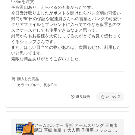
い3mを注文

色も沢山あり、えらべるのも良かったです。

今日受け取りましたがポストを開けたらパンダ柄の可愛い
封筒が90日の保証や配達員さんへの言葉とパンダの可愛い
クリアファイルもプレゼントに入ってて今なら仮置きのマ
スクケースとしても使用できるなぁと思って。

封筒からもお客様を大切にしてるのがとても良く伝わって
くるショップさんです。

また、ほしい目当ての物があれば、次回もぜひ、利用した
いと思ってます。

素敵な商品ありがとうございました。
購入した商品
カラー/ブルー、長さ/3m
違反報告
いいね
2
アームホルダー 骨折 アームスリング 三角巾
脱臼 医療 腕吊り 大人用 子供用 メッシュ 固