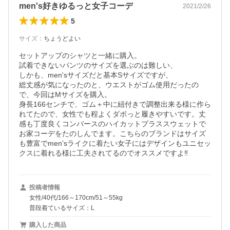
men's好きゆるっと女子コーデ
2021/2/26
5
サイズ
：
ちょうどよい
セットアップのシャツと一緒に購入。

試着できないパンツのサイズを選ぶのは難しい、

しかも、men'sサイズだと基本Sサイズですが、

総丈感が気になったのと、ウエストがゴム使用だったの
で、今回はMサイズを購入。

身長166センチで、ゴム＋中に紐付きで調整出来る様に作ら
れてたので、女性でも程よくダボっと履きやすいです。丈
感も丁度良くコンバースのハイカットプラススウェットで
お家コーデをたのしんでます。こちらのブランドはサイズ
も豊富でmen'sライクに着たい女子にはデザインもユニセッ
クスに着れる様に工夫されてるのでオススメですよ‼︎
投稿者情報
女性/40代/166～170cm/51～55kg
普段着ているサイズ：L
購入した商品