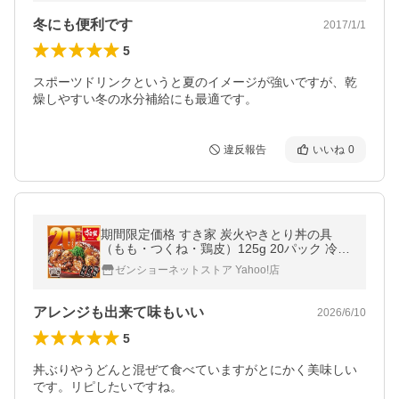
冬にも便利です
2017/1/1
5
スポーツドリンクというと夏のイメージが強いですが、乾
燥しやすい冬の水分補給にも最適です。
違反報告
いいね
0
期間限定価格 すき家 炭火やきとり丼の具
（もも・つくね・鶏皮）125g 20パック 冷凍
食品 焼き鳥 送料無料
ゼンショーネットストア Yahoo!店
アレンジも出来て味もいい
2026/6/10
5
丼ぶりやうどんと混ぜて食べていますがとにかく美味しい
です。リピしたいですね。