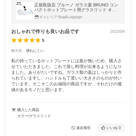
正規取扱店 ブルーノ ガラス蓋 BRUNO コン
パクトホットプレート用グラスリッド オプ
ション ホームパーティー 家電 キッチン おし
ギャレリア Bag&Luggage
ゃれ のみ BOE021
おしゃれで作りも良いお品です
2022/5/9
5
耐久性
：
壊れにくい
私の持っているホットプレートには蓋が無いため、購入さ
せていただきました。これで蒸し料理が出来るようになり
ました。ありがたいですね。ガラス製の蓋はしっかりと作
られていますし、ハンドルも丁度いい大きさのものが付い
ています。そこそこのお値段の商品ですが、それだけの価
値があるモノだと思います。
購入した商品
カラー/グラスリッド
違反報告
いいね
0