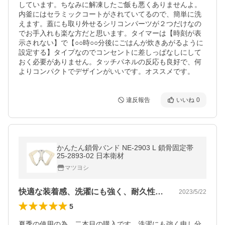
しています。ちなみに解凍したご飯も悪くありませんよ。
内釜にはセラミックコートがされていてるので、簡単に洗
えます。蓋にも取り外せるシリコンパーツが２つだけなの
でお手入れも楽な方だと思います。タイマーは【時刻が表
示されない】で【○○時○○分後にごはんが炊きあがるように
設定する】タイプなのでコンセントに差しっぱなしにして
おく必要がありません。タッチパネルの反応も良好で、何
よりコンパクトでデザインがいいです。オススメです。
違反報告
いいね
0
かんたん鎖骨バンド NE-2903 L 鎖骨固定帯
25-2893-02 日本衛材
マツヨシ
快適な装着感、洗濯にも強く、耐久性もある
2023/5/22
5
夏季の使用の為、二本目の購入です。洗濯にも強く申し分