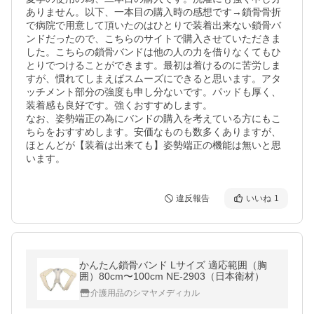
ありません。以下、一本目の購入時の感想です→鎖骨骨折
で病院で用意して頂いたのはひとりで装着出来ない鎖骨バ
ンドだったので、こちらのサイトで購入させていただきま
した。こちらの鎖骨バンドは他の人の力を借りなくてもひ
とりでつけることができます。最初は着けるのに苦労しま
すが、慣れてしまえばスムーズにできると思います。アタ
ッチメント部分の強度も申し分ないです。パッドも厚く、
装着感も良好です。強くおすすめします。

なお、姿勢端正の為にバンドの購入を考えている方にもこ
ちらをおすすめします。安価なものも数多くありますが、
ほとんどが【装着は出来ても】姿勢端正の機能は無いと思
います。
違反報告
いいね
1
かんたん鎖骨バンド Lサイズ 適応範囲（胸
囲）80cm〜100cm NE-2903（日本衛材）
介護用品のシマヤメディカル