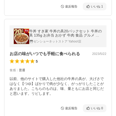
違反報告
いいね
1
牛丼 すき家 牛丼の具20パックセット 牛丼の
具 135g お弁当 おかず 牛肉 食品 グルメ 宅
配 冷凍食品 ストック 送料無料
ゼンショーネットストア Yahoo!店
お店の味がいつでも手軽に食べられる
2023/5/22
5
食感
：
普通
以前、他のサイトで購入した他社の牛丼の具が、大げさで
はなく【つゆ】ばかりで肉が少なく、がっがりしたことが
ありました。こちらのものは、味、量ともにお店と同じだ
と思います。リピします。
違反報告
いいね
0