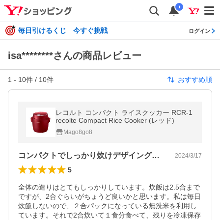
i
毎日引けるくじ 今すぐ挑戦
ログイン
isa********さんの商品レビュー
1
-
10
件 /
10
件
おすすめ順
レコルト コンパクト ライスクッカー RCR-1
recolte Compact Rice Cooker (レッド)
Mago8go8
コンパクトでしっかり炊けデザイングッド！
2024/3/17
5
全体の造りはとてもしっかりしています。炊飯は2.5合まで
ですが、2合ぐらいがちょうど良いかと思います。私は毎日
炊飯しないので、２合パックになっている無洗米を利用し
ています。それで2合炊いて１食分食べて、残りを冷凍保存