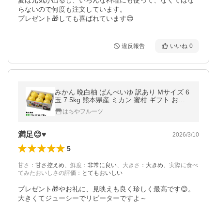
夏は元気が出るし、いろんな料理にも使って、なくてはな
らないので何度も注文しています。

プレゼント🎁しても喜ばれています😊
違反報告
いいね
0
みかん 晩白柚 ばんぺいゆ 訳あり Mサイズ 6
玉 7.5kg 熊本県産 ミカン 蜜柑 ギフト お取
り寄せ
はちやフルーツ
満足😊♥
2026/3/10
5
甘さ
：
甘さ控えめ
、
鮮度
：
非常に良い
、
大きさ
：
大きめ
、
実際に食べ
てみたおいしさの評価
：
とてもおいしい
プレゼント🎁やお礼に、見映えも良く珍しく最高です😊。

大きくてジューシーでリピーターですよ～