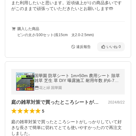
また利用したいと思います。近頃値上がりの商品多いです
購入した商品
ピンの太さ/100セット(長15cm 太2.0-2.5mm)
違反報告
いいね
0
国華園 防草シート 1m×50m 農用シート 除草
雑草 芝生 草 DIY 曝露施工 耐用年数 約6-7年
抗菌剤 UV剤 厚み0.4ｍｍ 砂利 芝 高密度強
花と緑 国華園
力防草シート・黒
庭の雑草対策で買ったところシートがしっ…
2024/8/22
5
庭の雑草対策で買ったところシートがしっかりしていて好
きな長さで簡単に切れてとても使いやすかったので再注文
しました。
