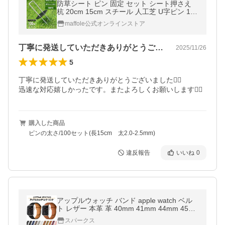
防草シート ピン 固定 セット シート押さえ
杭 20cm 15cm スチール 人工芝 U字ピン 100
本 除草シート コ型 u 丈夫 おさえピン 黒丸
maffole公式オンラインストア
丁寧に発送していただきありがとうござい…
2025/11/26
5
丁寧に発送していただきありがとうございました🙇‍♀️

迅速な対応嬉しかったです。またよろしくお願いします🙇‍♀️
購入した商品
ピンの太さ/100セット(長15cm 太2.0-2.5mm)
違反報告
いいね
0
アップルウォッチ バンド apple watch ベル
ト レザー 本革 革 40mm 41mm 44mm 45m
m 9 8 7 se
スパークス