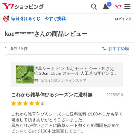
i
毎日引けるくじ 今すぐ挑戦
ログイン
kae********さんの商品レビュー
1
-
9
件 /
9
件
おすすめ順
防草シート ピン 固定 セット シート押さえ
杭 20cm 15cm スチール 人工芝 U字ピン 100
本 除草シート コ型 u 丈夫 おさえピン 黒丸
maffole公式オンラインストア
これから雑草伸びるシーズンに送料無料で…
2025/6/10
5
これから雑草伸びるシーズンに送料無料で100本しかも早く
発送して頂きありがとうございました。

風あたりが強いところに防草シート敷くため間隔を詰めて
ピンをするので100本は重宝してます。
