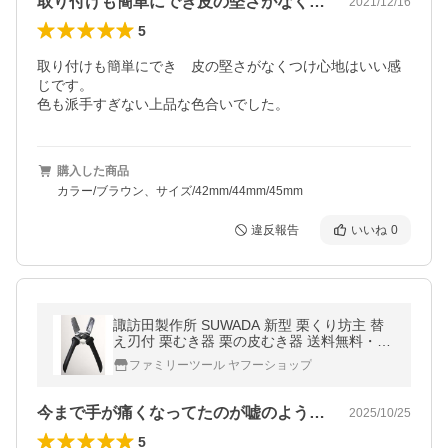
取り付けも簡単にでき皮の堅さがなくつけ…
2021/12/16
5
取り付けも簡単にでき　皮の堅さがなくつけ心地はいい感
じです。

色も派手すぎない上品な色合いでした。
購入した商品
カラー/ブラウン、サイズ/42mm/44mm/45mm
違反報告
いいね
0
諏訪田製作所 SUWADA 新型 栗くり坊主 替
え刃付 栗むき器 栗の皮むき器 送料無料・ネ
コポス対応・代引不可
ファミリーツール ヤフーショップ
今まで手が痛くなってたのが嘘のようとて…
2025/10/25
5