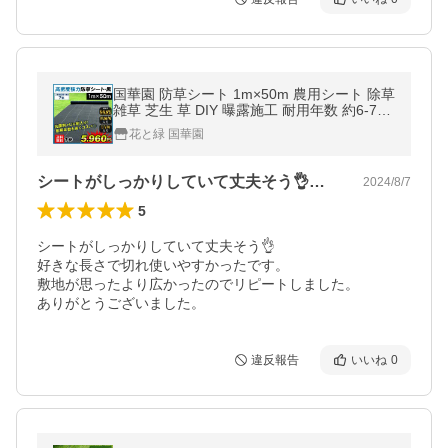
国華園 防草シート 1m×50m 農用シート 除草
雑草 芝生 草 DIY 曝露施工 耐用年数 約6-7年
抗菌剤 UV剤 厚み0.4ｍｍ 砂利 芝 高密度強
花と緑 国華園
力防草シート・黒
シートがしっかりしていて丈夫そう👌好…
2024/8/7
5
シートがしっかりしていて丈夫そう👌

好きな長さで切れ使いやすかったです。

敷地が思ったより広かったのでリピートしました。

ありがとうございました。
違反報告
いいね
0