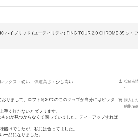
0 ハイブリッド (ユーティリティ) PING TOUR 2.0 CHROME 85
レックス
：
硬い
、
弾道高さ
：
少し高い
投稿者
-
探しておりまして、ロフト角30℃のこのクラブが自分にはピッタ
購入し
納期/在
上手く打たないとダフリます。

℃のものが見つからなくて困っていました。ティーアップすれば


味賭けでしたが、私には合ってました。

い一品になりました。