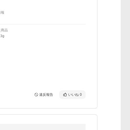
情報
た商品
3g
違反報告
いいね
0