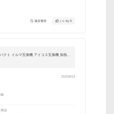
違反報告
いいね
0
【1本で2回吸える】UWOO Tantra アイコスイルマ互換機 2度吸い シケモク マシーン IQOS タントラ コンパクト イルマ互換機 アイコス互換機 加熱式タバコ 本体
2025/8/13
情報
た商品