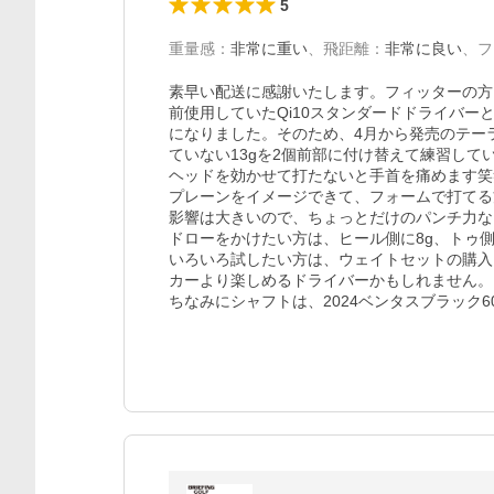
5
重量感
：
非常に重い
、
飛距離
：
非常に良い
、
フ
素早い配送に感謝いたします。フィッターの方に
前使用していたQi10スタンダードドライバ
になりました。そのため、4月から発売のテー
ていない13gを2個前部に付け替えて練習してい
ヘッドを効かせて打たないと手首を痛めます笑笑
プレーンをイメージできて、フォームで打てる
影響は大きいので、ちょっとだけのパンチ力なら、
ドローをかけたい方は、ヒール側に8g、トゥ側に
いろいろ試したい方は、ウェイトセットの購入
カーより楽しめるドライバーかもしれません。
