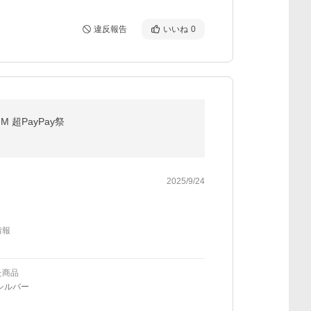
違反報告
いいね
0
 超PayPay祭
2025/9/24
情報
た商品
シルバー