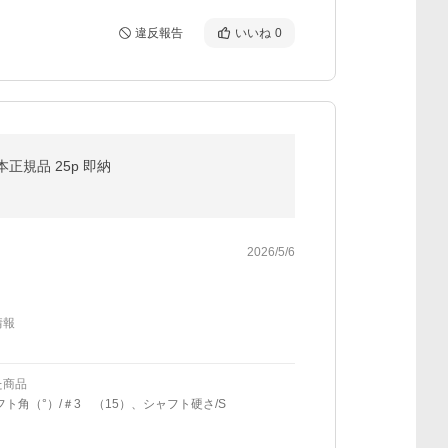
違反報告
いいね
0
本正規品 25p 即納
2026/5/6
情報
た商品
フト角（°）/＃3 （15）、シャフト硬さ/S