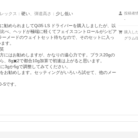
レックス
：
硬い
、
弾道高さ
：
少し低い
投稿者
-
勧められましてQi35 LS ドライバーを購入しましたが、以
ーと比べ、ヘッドが極端に軽くてフェイスコントロールがシビア
購入し
ラーメードのウェイトセット待ちなので、そのセットに入っ
グラム/1
ます。



方にはお勧めしますが、かなりの遠心力です。プラス20gの
8g✖️2で都合10g加算で初速は上がると思います。

3gか5gで調整してみてください。

をお勧めします。セッティングがいろいろ試せて、他のメー