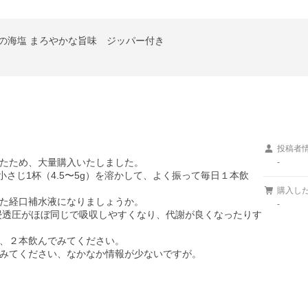
城島の海塩 まろやかな旨味 ジッパー付き
投稿者
たため、大量購入いたしました。

-
小さじ1杯（4.5〜5g）を溶かして、よく振って毎日１本飲
購入し
た経口補水液になりましょうか。

-
、浸透圧がほぼ同じで吸収しやすくなり、代謝が良くなったりす
、２本飲んでみてください。

みてください、なかなか情報が少ないですが。