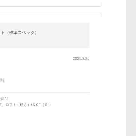
 シャフト（標準スペック）
2025/8/25
情報
た商品
庫、ロフト（硬さ）/３０°（Ｓ）