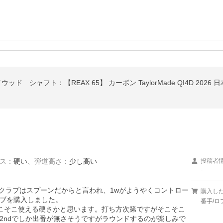
ド シャフト：【REAX 65】 カーボン TaylorMade QI4D 2026 日
ス
：
硬い
、
弾道高さ
：
少し高い
投稿者
-
いクラブはスプーンだからと言われ、1wがようやくコントロー
購入し
ブを購入しました。

番手/ロ
こそこ使える硬さかと思います。打ち方次第ですがそこそこ
2ndでしか出番が無さそうですがラウンドするのが楽しみで