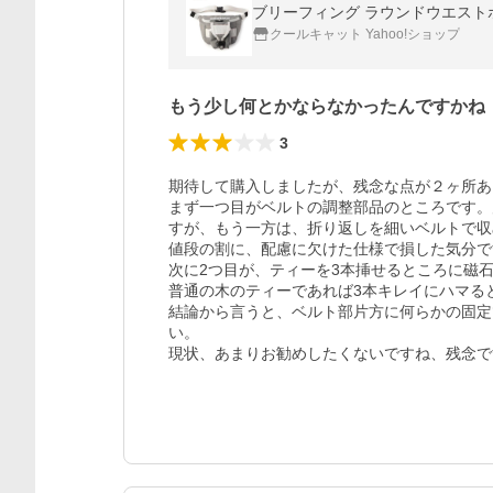
ブリーフィング ラウンドウエストポーチ
クールキャット Yahoo!ショップ
もう少し何とかならなかったんですかね
3
期待して購入しましたが、残念な点が２ヶ所あ
まず一つ目がベルトの調整部品のところです。
すが、もう一方は、折り返しを細いベルトで収
値段の割に、配慮に欠けた仕様で損した気分で
次に2つ目が、ティーを3本挿せるところに磁
普通の木のティーであれば3本キレイにハマる
結論から言うと、ベルト部片方に何らかの固定
い。

現状、あまりお勧めしたくないですね、残念で