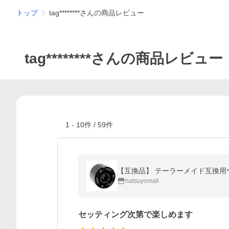
トップ
tag********さんの商品レビュー
tag********さんの商品レビュー
1
-
10
件 /
59
件
【互換品】 テーラーメイド互換用ウェイト 
hatsuyomall
セッティング次第で楽しめます