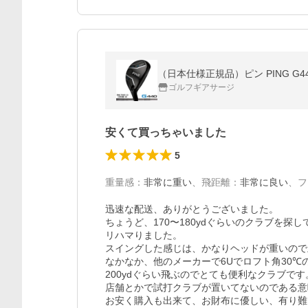
（日本仕様正規品）ピン PING G44
ゴルフギアサージ
安くて買っちゃいました
5
重量感
：
非常に重い
、
飛距離
：
非常に良い
、
フ
迅速な配送、ありがとうございました。

ちょうど、170〜180ydぐらいのクラブを
リハマりました。

スイングした感じは、かなりヘッドが重いので
なかなか、他のメーカーで6Uでロフト角30
200ydぐらい飛ぶのでとても便利なクラブです。
店舗とかで試打クラブが置いてないのである意
お安く購入も出来て、お財布に優しい、有り難