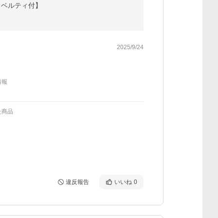
るノベルティ付】
2025/9/24
情報
た商品
違反報告
いいね
0