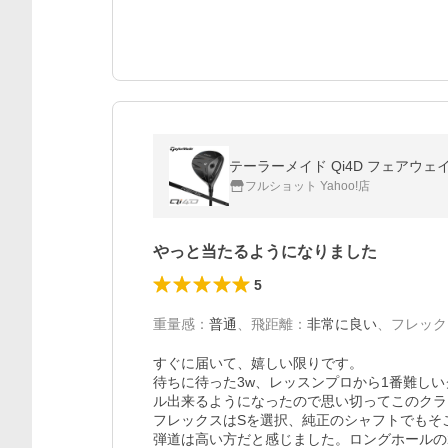
テーラーメイド Qi4D フェアウェイウッ
フルショット Yahoo!店
やっと当たるようになりました
5
重量感
：
普通
、
飛距離
：
非常に良い
、
フレック
すぐに届いて、嬉しい限りです。

待ちに待った3w、レッスンプロから1番難し
ル出来るようになったので思い切ってこのクラ
フレックスはSを選択、純正のシャフトでもそ
弾道は高い方だと感じました。ロングホールの