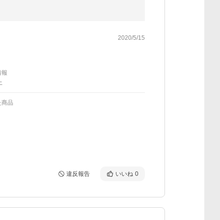
2020/5/15
情報
上
た商品
違反報告
いいね
0