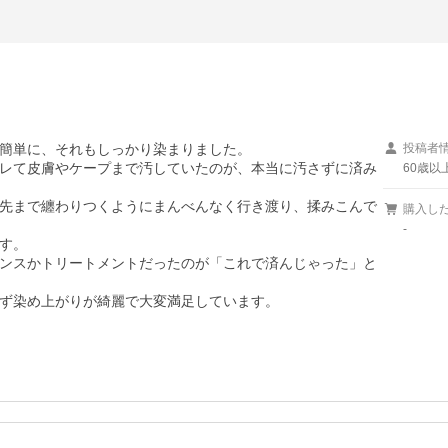
簡単に、それもしっかり染まりました。

投稿者
レて皮膚やケープまで汚していたのが、本当に汚さずに済み
60歳以
先まで纏わりつくようにまんべんなく行き渡り、揉みこんで
購入し


-
す。

ンスかトリートメントだったのが「これで済んじゃった」と
ず染め上がりが綺麗で大変満足しています。