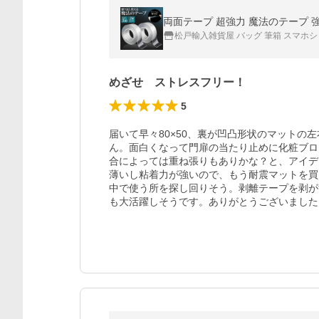
両面テープ 超強力 魔法のテープ 強力
松戸輸入雑貨屋 バッグ 筆箱 スマホ
めざせ ストレスフリー！
5
届いて早々80×50、裏が凹凸形状のマットの
ん。面白くなって門扉の当たり止めに化粧ブロ
合によっては重ね張りもありかな？と、アイデ
薄いし粘着力が強いので、もう耐震マットを買
中で使う所を探し回りそう。剥離テープを剥が
も大活躍しそうです。ありがとうございました