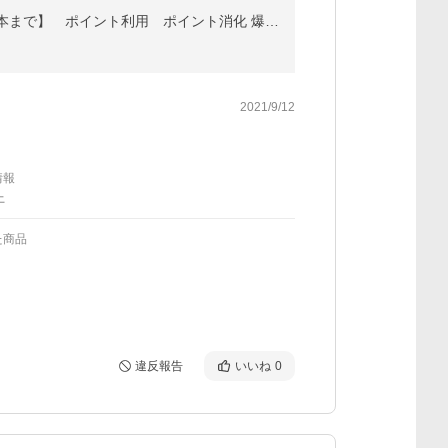
爽快柑シャンプー お試し 薬用 アミノ酸 シャンプー 爽快柑 医薬部外品 お試し150mL【初回限定1世帯様2本まで】 ポイント利用 ポイント消化 爆買 超PayPay祭
2021/9/12
情報
上
た商品
違反報告
いいね
0