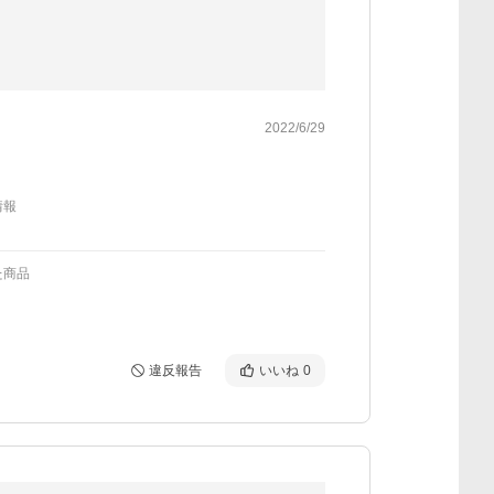
2022/6/29
情報
た商品
違反報告
いいね
0