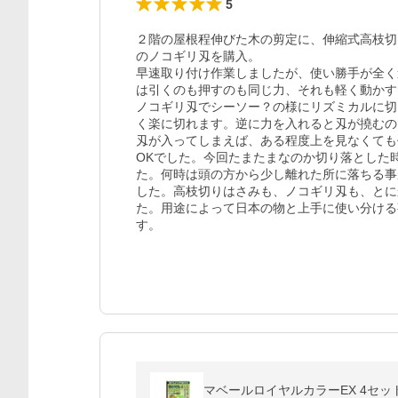
5
２階の屋根程伸びた木の剪定に、伸縮式高枝切
のノコギリ刄を購入。

早速取り付け作業しましたが、使い勝手が全く
は引くのも押すのも同じ力、それも軽く動かす
ノコギリ刄でシーソー？の様にリズミカルに切
く楽に切れます。逆に力を入れると刄が撓むの
刄が入ってしまえば、ある程度上を見なくても
OKでした。今回たまたまなのか切り落とした
た。何時は頭の方から少し離れた所に落ちる事
した。高枝切りはさみも、ノコギリ刄も、とに
た。用途によって日本の物と上手に使い分ける
す。
マベールロイヤルカラーEX 4セット