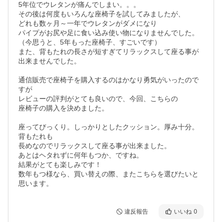
5年位でウレタンが痛んでしまい。。。

その後は何度もいろんな座椅子を試してみましたが、

どれも数ヶ月～一年でウレタンがダメになり

パイプがお尻や足に食い込み使い物になりませんでした。

（今思うと、5年もった座椅子、すごいです）

また、背もたれの長さが短すぎてリラックスして座る事が
出来ませんでした。

通信販売で座椅子を購入するのはかなり勇気がいったので
すが

レビューの評判がとても良いので、今回、こちらの

座椅子の購入を決めました。

座ってびっくり。しっかりとしたクッション。厚み十分。
背もたれも

長めなのでリラックスして座る事が出来ました。

あとはヘタれずに何年もつか、ですね。

結果がとても楽しみです！

数年もつ様なら、買い替えの際、またこちらを選びたいと
思います。
違反報告
いいね
0