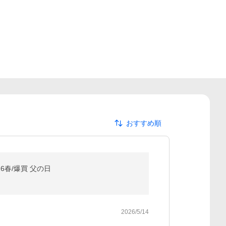
おすすめ順
6春/爆買 父の日
2026/5/14