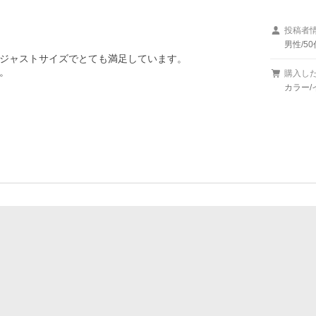
投稿者
男性/50
。ジャストサイズでとても満足しています。



購入し
カラー/