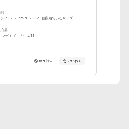
情報
代/171～175cm/76～80kg
普段着ているサイズ：L
た商品
インディゴ、サイズ/44
違反報告
いいね
0