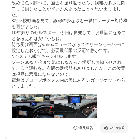
改めて色々調べて、過去を振り返ったら、誤報の多さに閉
口して損したことがずいぶんあったことを思い出しまし
た。

3社比較動画を見て、誤報の少なさを一番にレーザー対応機
を選びました。

10年振りのセルスター、今回は奮発して！お世話になるこ
とを考えれば安いかもね。

待ち受け画面はyahooニュースからスクリーンセーバーに
設定したおかげで、必要最低限の反応で静かです。

Nシステム報もキャンセルします。

ゾーン30など今まで気にしなかった場所もお知らせされ
て、安全運転を。右隅の選択肢もありましたが、この位置
は視界に邪魔にならないので。

電源はグローブボックス内の奥にあるシガーソケットから
とりました。
違反報告
いいね
0