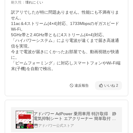
耐久性
：
壊れにくい
訳アリでしたが特に問題ありません。性能にも不満有りま
せん。

11ac＆4ストリーム(4×4)対応、1733Mbpsのギガスピード
Wi-Fi。

5GHz帯と2.4GHz帯ともに4ストリーム(4×4)対応。

「ハイパワーシステム」により電波が遠くまで届き高速通
信を実現。

今まで電波が届きにくかったお部屋でも、動画視聴が快適
に。

「ビームフォーミング」に対応しスマートフォンやWi-Fi端
末(子機)を自動で検出。
違反報告
いいね
2
アドパワー AdPower 乗用車用 特許取得 静
電気抑制シート エアクリーナー 簡単取付 エ
ンジンへの空気流れを改善 除電 メンテナン
アドパワー公式ストア
ス