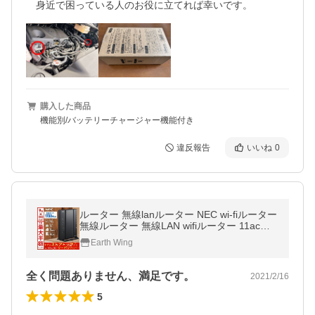
　身近で困っている人のお役に立てれば幸いです。
購入した商品
機能別/バッテリーチャージャー機能付き
違反報告
いいね
0
ルーター 無線lanルーター NEC wi-fiルーター
無線ルーター 無線LAN wifiルーター 11ac対
応 1733+800Mbps PA-WG2600HS2
Earth Wing
全く問題ありません、満足です。
2021/2/16
5