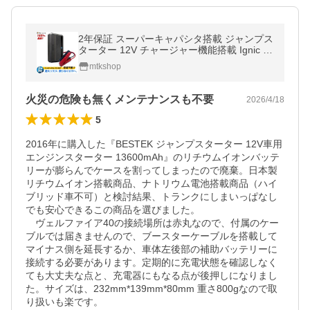
2年保証 スーパーキャパシタ搭載 ジャンプス
ターター 12V チャージャー機能搭載 Ignic N
eo イグニック 車 バイク 農業機械 船舶
mtkshop
火災の危険も無くメンテナンスも不要
2026/4/18
5
2016年に購入した『BESTEK ジャンプスターター 12V車用
エンジンスターター 13600mAh』のリチウムイオンバッテ
リーが膨らんでケースを割ってしまったので廃棄。日本製
リチウムイオン搭載商品、ナトリウム電池搭載商品（ハイ
ブリッド車不可）と検討結果、トランクにしまいっぱなし
でも安心できるこの商品を選びました。

　ヴェルファイア40の接続場所は赤丸なので、付属のケー
ブルでは届きませんので、ブースターケーブルを搭載して
マイナス側を延長するか、車体左後部の補助バッテリーに
接続する必要があります。定期的に充電状態を確認しなく
ても大丈夫な点と、充電器にもなる点が後押しになりまし
た。サイズは、232mm*139mm*80mm 重さ800gなので取
り扱いも楽です。
