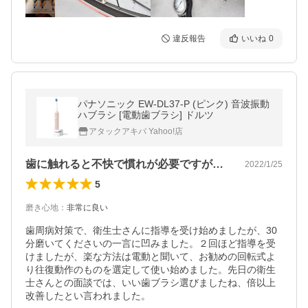
違反報告
いいね
0
パナソニック EW-DL37-P (ピンク) 音波振動
ハブラシ [電動歯ブラシ] ドルツ
アタックアキバ Yahoo!店
歯に触れると不快で慣れが必要ですがお勧め
2022/1/25
5
磨き心地
：
非常に良い
歯周病対策で、衛生士さんに指導を受け始めましたが、30
分磨いてくださいの一言に凹みました。２回ほど指導を受
けましたが、楽な方法は電動と聞いて、お勧めの回転式よ
り往復動作のものを選定して使い始めました。先日の衛生
士さんとの面談では、いい歯ブラシ選びましたね、倍以上
改善したとい言われました。