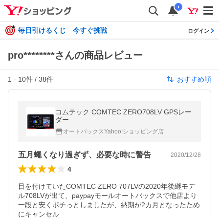
i
毎日引けるくじ 今すぐ挑戦
ログイン
pro********さんの商品レビュー
1
-
10
件 /
38
件
おすすめ順
コムテック COMTEC ZERO708LV GPSレー
ダー
オートバックスYahoo!ショッピング店
五月蠅くなり過ぎず、必要な時に警告
2020/12/28
4
目を付けていたCOMTEC ZERO 707LVの2020年後継モデ
ル708LVが出て、paypayモールオートバックスで他店より
一段と安くポチっとしましたが、納期が2カ月となったため
にキャンセル
