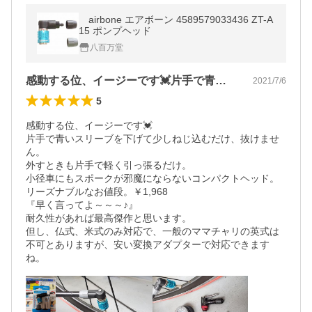
airbone エアボーン 4589579033436 ZT-A
15 ポンプヘッド
八百万堂
感動する位、イージーです💓片手で青いス…
2021/7/6
5
感動する位、イージーです💓

片手で青いスリーブを下げて少しねじ込むだけ、抜けませ
ん。

外すときも片手で軽く引っ張るだけ。

小径車にもスポークが邪魔にならないコンパクトヘッド。

リーズナブルなお値段。￥1,968

『早く言ってよ～～～♪』

耐久性があれば最高傑作と思います。

但し、仏式、米式のみ対応で、一般のママチャリの英式は
不可とありますが、安い変換アダプターで対応できます
ね。