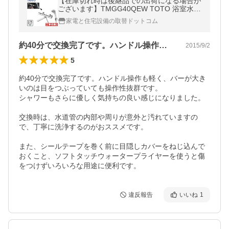
【在庫切れ時は後継品での出荷になる場合が
ございます】TMGG40QEW TOTO 浴室水栓
サーモスタット 水栓 混合水栓 蛇口 壁付タイ
家電と住宅設備の取替ドットコム
プ
約40分で交換完了です。ハンドル操作も…
2015/9/2
5
約40分で交換完了です。ハンドル操作も軽く、バーが大き
いのは目をつぶっていても操作性抜群です。

シャワーもさらに優しく気持ちの良い感じになりました。

交換時は、水道管の内部や周りが意外と汚れていますの
で、丁寧に洗浄するのがおススメです。

また、シールテープを巻く前に目隠しカバーをねじ込んで
おくこと、ソフトタッチウォータープライヤーを使うと傷
をつけずいろいろな用途に便利です。
違反報告
いいね
1