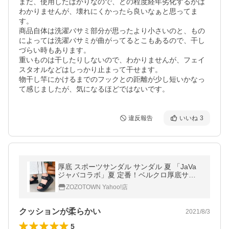
まだ、使用したばかりなので、どの程度経年劣化するかは
わかりませんが、壊れにくかったら良いなぁと思ってま
す。

商品自体は洗濯バサミ部分が思ったより小さいのと、もの
によっては洗濯バサミが曲がってるとこもあるので、干し
づらい時もあります。

重いものは干したりしないので、わかりませんが、フェイ
スタオルなどはしっかり止まって干せます。

物干し竿にかけるまでのフックとの距離が少し短いかなっ
て感じましたが、気になるほどではないです。
違反報告
いいね
3
厚底 スポーツサンダル サンダル 夏 「JaVa
ジャバコラボ」夏 定番！ベルクロ厚底サン
ダル ストラップあり レディース
ZOZOTOWN Yahoo!店
クッションが柔らかい
2021/8/3
5