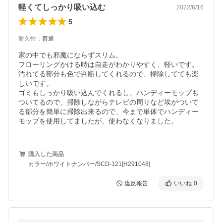
軽くてしっかり吸い込む
2022/6/16
5
耐久性
：
普通
家の中でも邪魔にならずスリム。

フローリングかける時は自走がわかりやすく、軽いです。

汚れてる部分も色で判断してくれるので、掃除してても楽
しいです。

ゴミもしっかり吸い込んでくれるし、ハンディーモップも
ついてるので、掃除しながらテレビの周りなど埃がついて
る部分を簡単に掃除出来るので、今まで単体でハンディー
モップを使用してましたが、使わなくなりました。
購入した商品
カラー/ホワイトナンバー/SCD-121[H291048]
違反報告
いいね
0