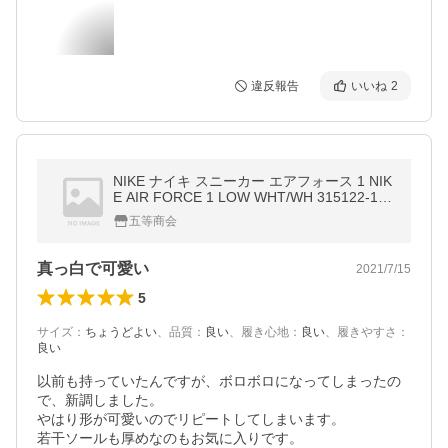
違反報告
いいね
2
NIKE ナイキ スニーカー エアフォース 1 NIK
E AIR FORCE 1 LOW WHT/WH 315122-111
海外並行輸入品
五等商会
真っ白で可愛い
2021/7/15
5
サイズ
：
ちょうどよい
、
品質
：
良い
、
履き心地
：
良い
、
履きやすさ
：
良い
以前も持っていたんですが、ボロボロになってしまったの
で、新調しました。

やはり形が可愛いのでリピートしてしまいます。

若干ソールも厚めなのもお気に入りです。
