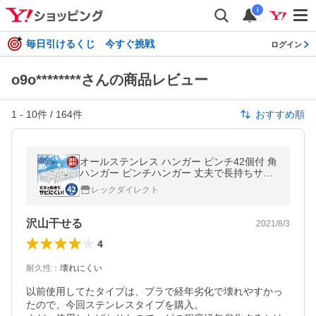
i
毎日引けるくじ 今すぐ挑戦
ログイン
o9o********さんの商品レビュー
1
-
10
件 /
164
件
おすすめ順
オールステンレス ハンガー ピンチ42個付 角
ハンガー ピンチハンガー 丈夫で長持ちサビ
にくいオールステンレス製 レック
レックダイレクト
沢山干せる
2021/8/3
4
耐久性
：
壊れにくい
以前使用してたタイプは、プラで経年劣化で壊れやすかっ
たので、今回ステンレスタイプを購入。
