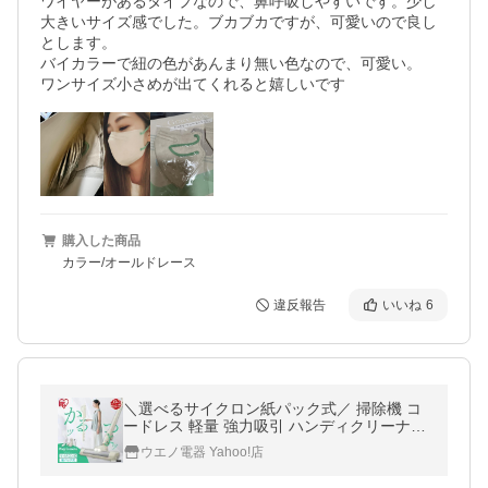
ワイヤーがあるタイプなので、鼻呼吸しやすいです。少し
大きいサイズ感でした。ブカブカですが、可愛いので良し
とします。

バイカラーで紐の色があんまり無い色なので、可愛い。

ワンサイズ小さめが出てくれると嬉しいです
購入した商品
カラー/オールドレース
違反報告
いいね
6
＼選べるサイクロン紙パック式／ 掃除機 コ
ードレス 軽量 強力吸引 ハンディクリーナー
充電式 MagiCaleena SCD-123P SBD-201P
ウエノ電器 Yahoo!店
アイリスオーヤマ *