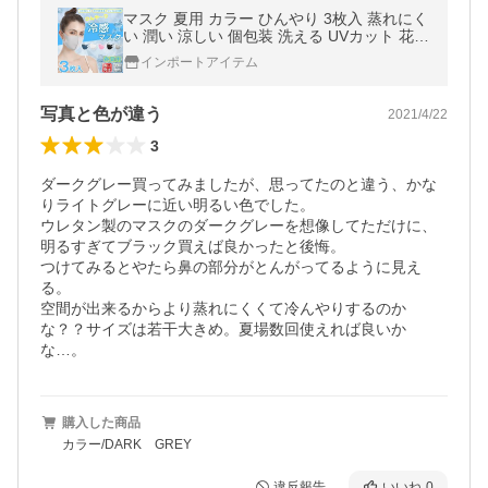
マスク 夏用 カラー ひんやり 3枚入 蒸れにく
い 潤い 涼しい 個包装 洗える UVカット 花粉
ウィルス PM2.5
インポートアイテム
写真と色が違う
2021/4/22
3
ダークグレー買ってみましたが、思ってたのと違う、かな
りライトグレーに近い明るい色でした。

ウレタン製のマスクのダークグレーを想像してただけに、
明るすぎてブラック買えば良かったと後悔。

つけてみるとやたら鼻の部分がとんがってるように見え
る。

空間が出来るからより蒸れにくくて冷んやりするのか
な？？サイズは若干大きめ。夏場数回使えれば良いか
な…。
購入した商品
カラー/DARK GREY
違反報告
いいね
0