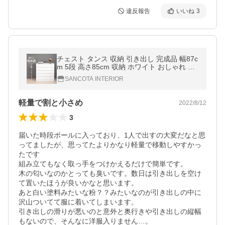
違反報告
いいね
3
チェスト タンス 収納 引き出し 完成品 幅87c
m 5段 高さ85cm 収納 ホワイト おしゃれ 木
製 天然木 白 シンプル 衣類 収納 北欧 モダン
SANCOTA INTERIOR
新生活 一人暮らし
軽量で割と小さめ
2022/8/12
3
届いた時段ボールに入っており、1人で出すの大変だなと思
ってましたが、思ってたよりかなり軽量で移動しやすかっ
たです

組み立てもなく取っ手をつけかえるだけで簡単です。

木の匂いなのかとっても臭いです。数日は引き出しを空け
て置いたほうが良いかなと思います。

あと白い塗料みたいな粉？？みたいなのが引き出しの中に
沢山ついてて服に着いてしまいます。

引き出しの滑りが悪いのと意外と奥行きや引き出しの縦幅
もないので、そんなに洋服入りません…。