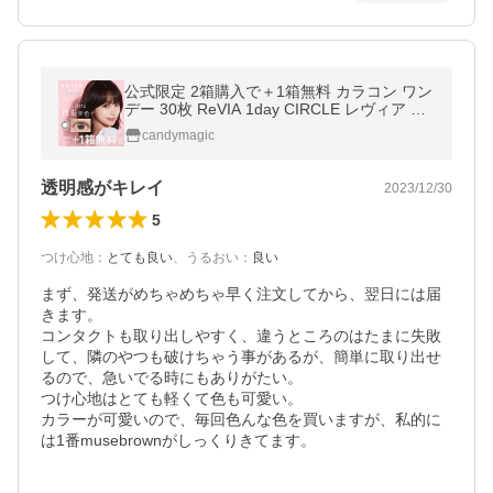
公式限定 2箱購入で＋1箱無料 カラコン ワン
デー 30枚 ReVIA 1day CIRCLE レヴィア サ
ークル ブラウン 茶色 度付き 度あり 度なし
candymagic
ナチュラル 自然 UVカット
透明感がキレイ
2023/12/30
5
つけ心地
：
とても良い
、
うるおい
：
良い
まず、発送がめちゃめちゃ早く注文してから、翌日には届
きます。

コンタクトも取り出しやすく、違うところのはたまに失敗
して、隣のやつも破けちゃう事があるが、簡単に取り出せ
るので、急いでる時にもありがたい。

つけ心地はとても軽くて色も可愛い。

カラーが可愛いので、毎回色んな色を買いますが、私的に
は1番musebrownがしっくりきてます。