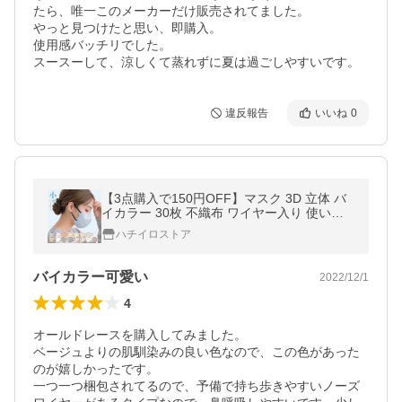
たら、唯一このメーカーだけ販売されてました。

やっと見つけたと思い、即購入。

使用感バッチリでした。

スースーして、涼しくて蒸れずに夏は過ごしやすいです。
違反報告
いいね
0
【3点購入で150円OFF】マスク 3D 立体 バ
イカラー 30枚 不織布 ワイヤー入り 使い捨
てマスク 耳紐 平ゴム ノーズワイヤー 4層 Fi
ハチイロストア
rm Grace Style Mask
バイカラー可愛い
2022/12/1
4
オールドレースを購入してみました。

ベージュよりの肌馴染みの良い色なので、この色があった
のが嬉しかったです。

一つ一つ梱包されてるので、予備で持ち歩きやすいノーズ