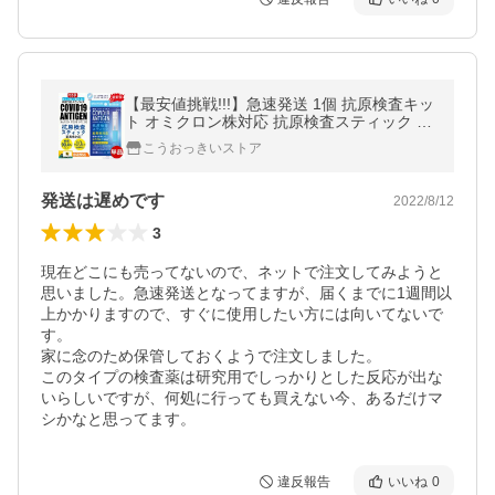
【最安値挑戦!!!】急速発送 1個 抗原検査キッ
ト オミクロン株対応 抗原検査スティック 変
異株対応 日本製 送料無料 Toamit 東亜産業
こうおっきいストア
唾液検査 約10分で検出
発送は遅めです
2022/8/12
3
現在どこにも売ってないので、ネットで注文してみようと
思いました。急速発送となってますが、届くまでに1週間以
上かかりますので、すぐに使用したい方には向いてないで
す。

家に念のため保管しておくようで注文しました。

このタイプの検査薬は研究用でしっかりとした反応が出な
いらしいですが、何処に行っても買えない今、あるだけマ
シかなと思ってます。
違反報告
いいね
0