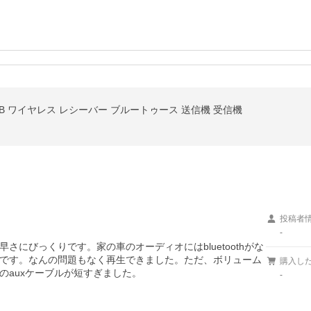
 USB ワイヤレス レシーバー ブルートゥース 送信機 受信機
投稿者
-
にびっくりです。家の車のオーディオにはbluetoothがな
です。なんの問題もなく再生できました。ただ、ボリューム
購入し
のauxケーブルが短すぎました。
-