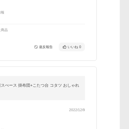
情報
た商品
違反報告
いいね
0
 省スぺース 掛布団+こたつ台 コタツ おしゃれ
2022/12/9