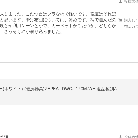
投稿者
-
入しました。こたつ台はプラなので軽いです。強度はそれほ
と思います。掛け布団については、薄めです。柄で選んだの
購入し
度とか利用シーンとかで、カーペットかこたつか、どちらか
布団カラ
、さっそく猫が潜り込みました。
イト) (暖房器具)ZEPEAL DWC-J120M-WH 返品種別A
普通
投稿者