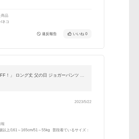
た商品
/ネコ
違反報告
いいね
0
アイスシルクパンツ アイスシルク チノパン メンズ パンツ 春 夏 秋 ストレッチパンツ 「2点購入で300円OFF！」 ロング丈 父の日 ジョガーパンツ スポーツ
2023/5/22
情報
歳以上/161～165cm/51～55kg
普段着ているサイズ：