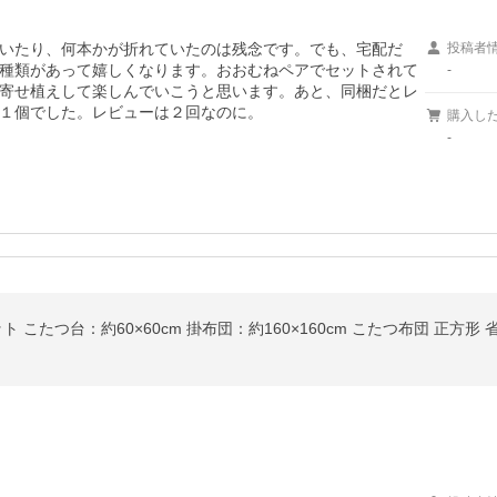
いたり、何本かが折れていたのは残念です。でも、宅配だ
投稿者
種類があって嬉しくなります。おおむねペアでセットされて
-
寄せ植えして楽しんでいこうと思います。あと、同梱だとレ
１個でした。レビューは２回なのに。
購入し
-
 こたつ台：約60×60cm 掛布団：約160×160cm こたつ布団 正方形