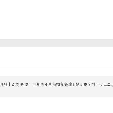
料 】24株 春 夏 一年草 多年草 苗物 福袋 寄せ植え 庭 花壇 ペチュニ