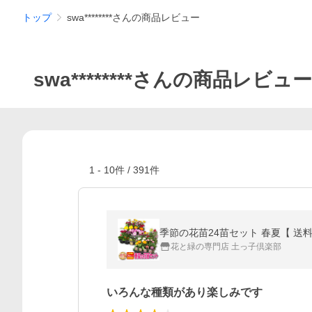
トップ
swa********さんの商品レビュー
swa********さんの商品レビュー
1
-
10
件 /
391
件
季節の花苗24苗セット 春夏【 送料無
花と緑の専門店 土っ子倶楽部
いろんな種類があり楽しみです