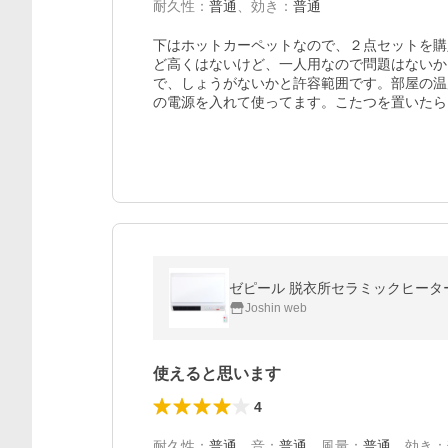
耐久性
：
普通
、
効き
：
普通
下はホットカーペットなので、２点セットを購
ど高くはないけど、一人用なので問題はないか
で、しょうがないかと許容範囲です。部屋の温
の電源を入れて使ってます。こたつを置いたら
ゼピール 脱衣所セラミックヒーター(ホワ
Joshin web
使えると思います
4
耐久性
：
普通
、
音
：
普通
、
風量
：
普通
、
効き
：