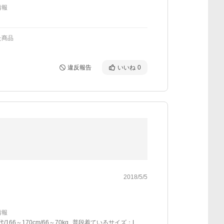
情報
た商品
違反報告
いいね
0
2018/5/5
情報
代/166～170cm/66～70kg
普段着ているサイズ：L