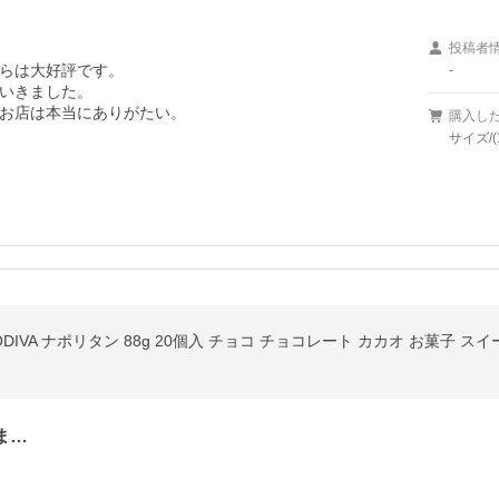
投稿者
らは大好評です。

-
いきました。

お店は本当にありがたい。

購入し
サイズ/(
VA ナポリタン 88g 20個入 チョコ チョコレート カカオ お菓子 スイ
ま…