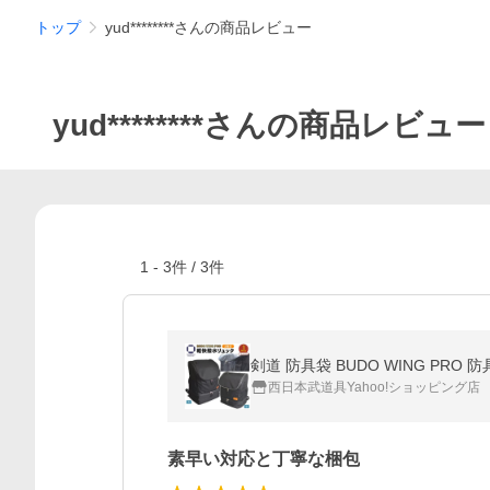
トップ
yud********さんの商品レビュー
yud********さんの商品レビュー
1
-
3
件 /
3
件
剣道 防具袋 BUDO WING PR
西日本武道具Yahoo!ショッピング店
素早い対応と丁寧な梱包