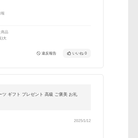
情報
た商品
1)大
違反報告
いいね
0
ーツ ギフト プレゼント 高級 ご褒美 お礼
2025/1/12