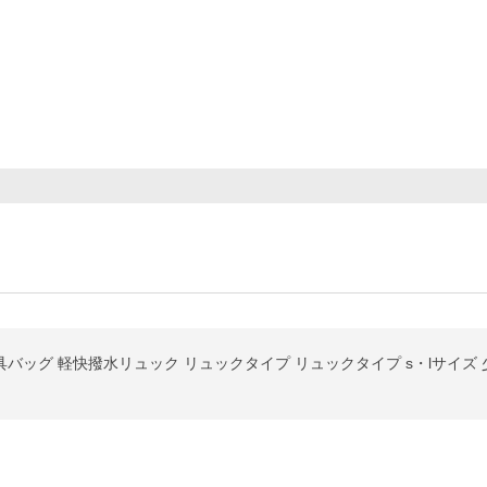
O 防具バッグ 軽快撥水リュック リュックタイプ リュックタイプ s・lサイズ