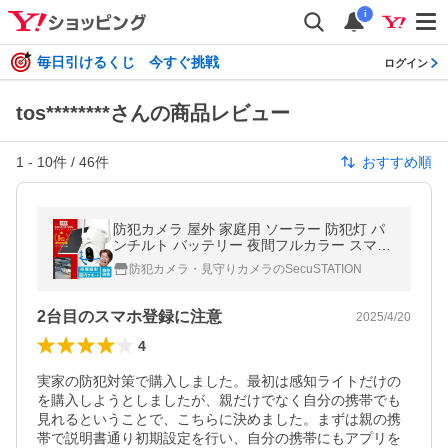
i
毎日引けるくじ 今すぐ挑戦
ログイン
tos********さんの商品レビュー
1
-
10
件 /
46
件
おすすめ順
防犯カメラ 屋外 家庭用 ソーラー 防犯灯 パ
ンチルト バッテリー 夜間フルカラー スマホ
遠隔監視 WiFi 充電式 MM43(W)
防犯カメラ・見守りカメラのSecuSTATION
2台目のスマホ登録に注意
2025/4/20
4
実家の防犯対策で購入しました。最初は感知ライトだけの
を購入しようとしましたが、親だけでなく自分の携帯でも
見れるということで、こちらに決めました。まずは親の携
帯で説明書通り初期設定を行い、自分の携帯にもアプリを