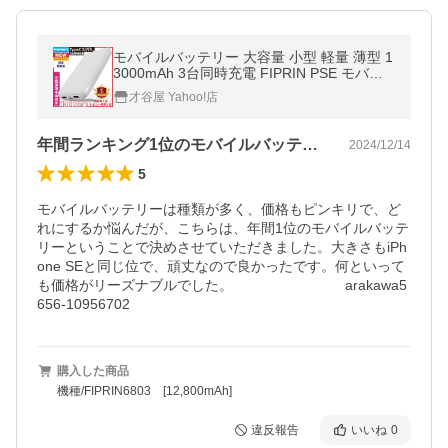
モバイルバッテリー 大容量 小型 軽量 薄型 1
3000mAh 3台同時充電 FIPRIN PSE モバ充
スマホ iPhone 17 16 15 Android meta quest
才谷屋 Yahoo!店
ポイント利用 タイプc
年間ランキング1位のモバイルバッテリー
2024/12/14
5
モバイルバッテリーは種類が多く、価格もピンキリで、ど
れにするか悩んだが、こちらは、年間1位のモバイルバッテ
リーということで決めさせていただきました。大きさもiPh
one SEと同じ位で、頑丈なので良かったです。何といって
も価格がリーズナブルでした。　　　　　　　　arakawa5
656-10956702
購入した商品
機種/FIPRIN6803 [12,800mAh]
違反報告
いいね
0