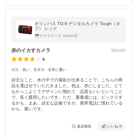
オリンパス TG-6 デジタルカメラ Tough（タ
フ） レッド
ヤマダデンキ Yahoo!店
赤のイカすカメラ
2021/2/1
4
画質
：
良い
、
重量感
：
非常に重い
頑丈なこと、水の中での撮影が出来ることで、こちらの商
品を選ばせていただきました。色は、赤にしました。とて
もかっこよくてデザインに惚れて、品質もいいということ
で、長く愛用したいです。ただ、重量感には、ビックリす
るかも。まあ、頑丈な証拠ですが、携帯電話に慣れている
から、重いです。
違反報告
いいね
0