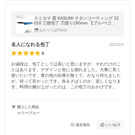
スミカマ 霞 KASUMI チタンコーティング 22
018 三徳包丁 刃渡り180mm 【ブルー/ゴー
ルド/グレー】 爆買
ものうりばPlantz
名人になれる包丁
2021/2/1
5
お値段は、包丁としては高いと思いますが、それだけのこ
とはあります。デザインと色にも惚れました。大事に長く
使いたいです。青の色の在庫が無くて、かなり待ちました
が、待って良かったです。魚をさばくのが、楽しくなりま
す。料理の腕が上がったのは、この包丁のおかげです。
購入した商品
カラー/ブルー
違反報告
いいね
0