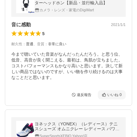
ターヘッドホン【新品・並行輸入品】
カメラ・レンズ・家電のDigiMart
音に感動
2021/1/1
5
耐久性
：
普通
、
音質
：
非常に良い
今まで聴いていた音楽がなんだったんだろう。と思う位、
低音、高音が良く聞こえる。最初は、鳥肌が立ちました。
コストパフォーマンスもかなり高いと思います。決して新
しい商品ではないのですが、いい物を作り続けるのは大事
なことだと思います。
違反報告
いいね
0
ヨネックス（YONEX）（レディース）テニ
スシューズ オムニクレー レディース パワー
クッションソニケージ2ウィメンGC SHTS2L
SuperSportsXEBIO Yahoo!店