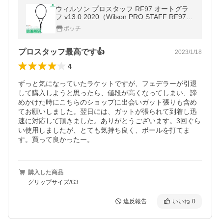
ウィルソン プロスタッフ RF97 オートグラ
フ v13.0 2020（Wilson PRO STAFF RF97 A
UTOGRAPH v13.0）340g WR043711U 硬式
ポッチ
テニスラケット
プロスタッフ最高です👍
2023/1/18
4
ずっと気になっていたラケットですが、フェデラーが引退
して購入しようと思ったら、値段が高くなってしまい、諦
めかけた時にこちらのショップに出会いガット張りも含め
てお願いしました。翌日には、ガットが張られて到着し迅
速に対応して頂きました。ありがとうございます。3回ぐら
い使用しましたが、とても気持ち良く、ボールを打てま
す。買って良かったー。
購入した商品
グリップサイズ/G3
違反報告
いいね
0