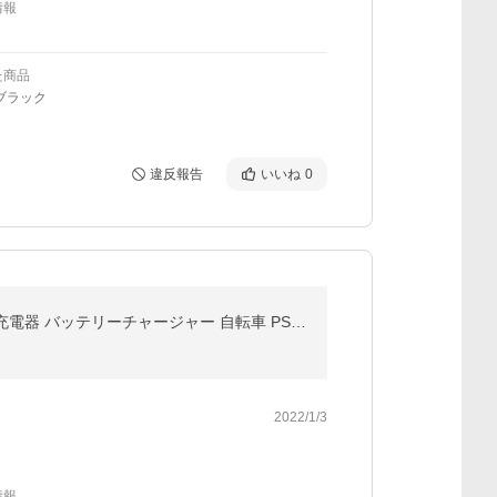
情報
た商品
ブラック
違反報告
いいね
0
HAUSPROFI?バッテリー充電器 6A 12V兼用 LEDランプ逆接続/ショート/過電圧/過電流保護 メンテナンス充電器 バッテリーチャージャー 自転車 PSE認証 バイク用
2022/1/3
情報