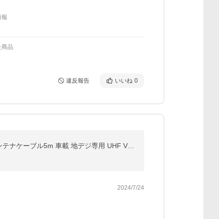
情報
た商品
違反報告
いいね
0
室内アンテナ テレビアンテナ ポータブル 4K HD TV デジタル ブースター 高性能受信 120KM受信範囲 アンテナケーブル5m 車載 地デジ専用 UHF VHF USB式 設置簡単
2024/7/24