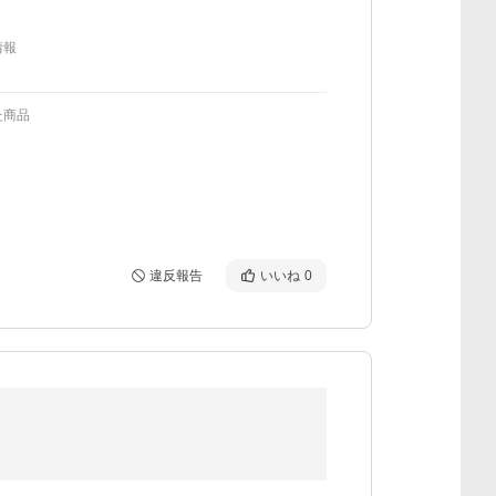
情報
た商品
違反報告
いいね
0