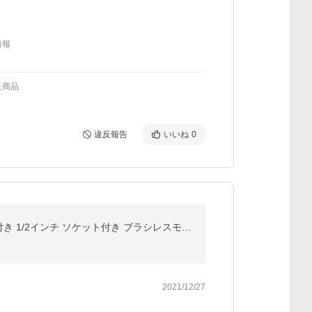
情報
た商品
違反報告
いいね
0
KIMO 20V電動レンチ コードレスインパクトレンチ タイヤ取り外し対応 最大トルク300N・m LEDライト付き 1/2インチ ソケット付き ブラシレスモーター採用
2021/12/27