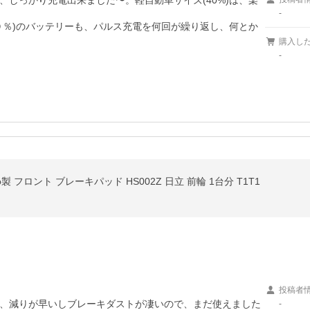
しっかり充電出来ました〜。軽自動車サイズ(40%)は、楽
-
０％)のバッテリーも、パルス充電を何回が繰り返し、何とか
購入し
-
mo製 フロント ブレーキパッド HS002Z 日立 前輪 1台分 T1T1
投稿者
、減りが早いしブレーキダストが凄いので、まだ使えました
-