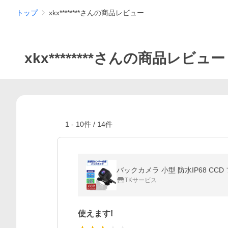
トップ
xkx********さんの商品レビュー
xkx********さんの商品レビュー
1
-
10
件 /
14
件
TKサービス
使えます!