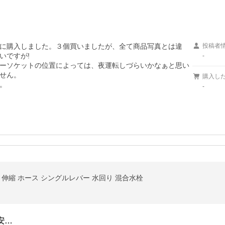
に購入しました。３個買いましたが、全て商品写真とは違
投稿者
ですが!

-
ーソケットの位置によっては、夜運転しづらいかなぁと思い
せん。

購入し
。
-
 伸縮 ホース シングルレバー 水回り 混合水栓
安…