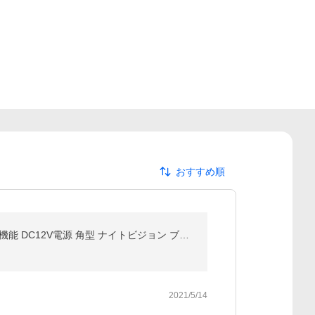
おすすめ順
バックカメラ 小型 防水IP68 CCD フロント リヤ 角型 視野角150度 正像・鏡像切替 ガイドライン有・無し機能 DC12V電源 角型 ナイトビジョン ブラック
2021/5/14