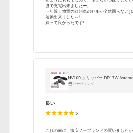
あまりにも安価なので、使えるか心配でしたが、
勝で充電出来ましたー。

一年近く放置の欧州車のセルが全然回らない(
始動出来ました～!　

NV100 クリッパー DR17W Aste
パーツキング
良い
5
これの前に、激安ノーブランドの買いましたが