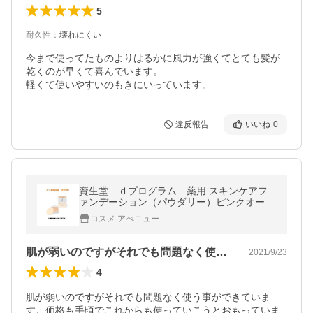
5
耐久性
：
壊れにくい
今まで使ってたものよりはるかに風力が強くてとても髪が
乾くのが早くて喜んでいます。

軽くて使いやすいのもきにいっています。
違反報告
いいね
0
資生堂 ｄプログラム 薬用 スキンケアフ
ァンデーション（パウダリー）ピンクオーク
ル１０ メール便対応商品 送料無料
コスメ アべニュー
肌が弱いのですがそれでも問題なく使う事…
2021/9/23
4
肌が弱いのですがそれでも問題なく使う事ができていま
す。価格も手頃でこれからも使っていこうとおもっていま