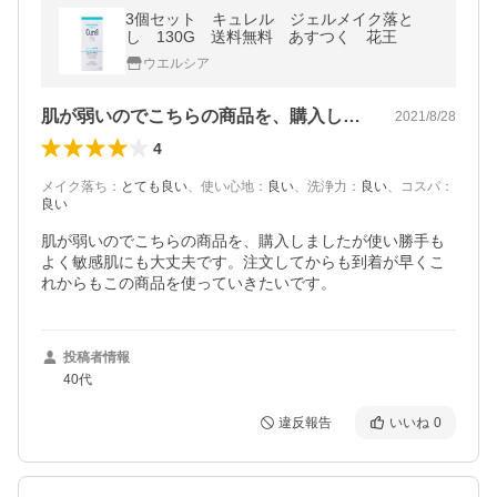
3個セット キュレル ジェルメイク落と
し 130G 送料無料 あすつく 花王
ウエルシア
肌が弱いのでこちらの商品を、購入しまし…
2021/8/28
4
メイク落ち
：
とても良い
、
使い心地
：
良い
、
洗浄力
：
良い
、
コスパ
：
良い
肌が弱いのでこちらの商品を、購入しましたが使い勝手も
よく敏感肌にも大丈夫です。注文してからも到着が早くこ
れからもこの商品を使っていきたいです。
投稿者情報
40代
違反報告
いいね
0