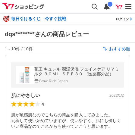
i
毎日引けるくじ 今すぐ挑戦
ログイン
dqs********さんの商品レビュー
1
-
10
件 /
10
件
おすすめ順
花王 キュレル 潤浸保湿 フェイスケア ＵＶミ
ルク ３０ＭＬ ＳＰＦ３０ （医薬部外品）
Grow-Rich-Japan
肌にやさしい
2022/1/2
4
肌が敏感肌なのでこちらの商品を購入してみました。

到着して使い始めていますが、使いやすく、肌にも優しく
いい商品なのでこれからも使っていこうと思います。