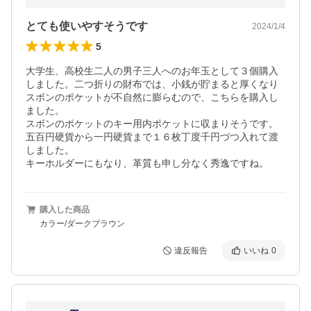
とても使いやすそうです
2024/1/4
5
大学生、高校生二人の男子三人へのお年玉として３個購入
しました。二つ折りの財布では、小銭が貯まると厚くなり
スボンのポケットが不自然に膨らむので、こちらを購入し
ました。

スボンのポケットのキー用内ポケットに収まりそうです。

五百円硬貨から一円硬貨まで１６枚丁度千円づつ入れて渡
しました。

購入した商品
カラー/ダークブラウン
違反報告
いいね
0