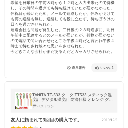
希望を日曜日の午前８時から１２時と入力出来たので待機
し、その時間を過ぎても待ち続けていたが届かなかった。

休祝日が続いたため、メールで連絡したが、休みが明けて
も何の連絡も無し、連絡しても役に立たず、待ちぼうけの
日々を過ごさせられた。

運送会社も問題が発生した。二日後の２３時過ぎに、明日
午前中に配達するとのメールが届いたが、荷物が届かない
ので電話で問い合わせたところ午後４時だと言われ午後４
時まで待たされ散々な思いをさせられた。

今どきこんな会社がまだあるんだとガッカリさせられた。
違反報告
いいね
1
TANITA TT-533 タニタ TT533 スティック温
度計 デジタル温度計 防滴仕様 オレンジ グリ
ーン ピスタチオグリーン
ベストワン
友人に頼まれて3回目の購入です。
2019/12/2