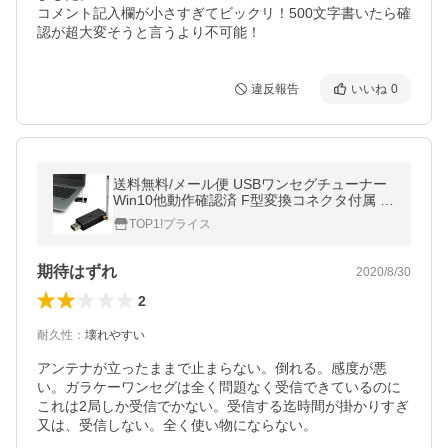
コメント記入欄が小さすぎてビックリ！500文字書いたら確
認が超大変そうと言うより不可能！
違反報告
いいね
0
送料無料/メール便 USBワンセグチューナー
Win10他動作確認済 F型変換コネクタ付属 電
子番組表 予約録画 PCでテレビを観る・録る
TOP1!プライス
S◇ チューナー F型付
期待はずれ
2020/8/30
2
耐久性
：
壊れやすい
アンテナが立ったままで止まらない。倒れる。感度が悪
い。ガラケーワンセグは全く問題なく受信できているのに
これは2局しか受信でかない。受信する迄時間が掛かりすぎ
又は、受信しない。全く使い物にならない。