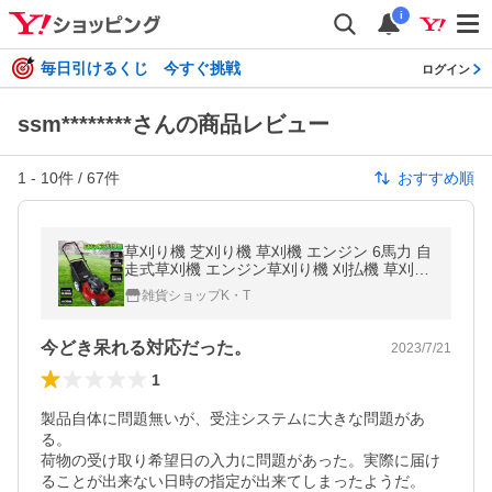
i
毎日引けるくじ 今すぐ挑戦
ログイン
ssm********さんの商品レビュー
1
-
10
件 /
67
件
おすすめ順
草刈り機 芝刈り機 草刈機 エンジン 6馬力 自
走式草刈機 エンジン草刈り機 刈払機 草刈り
芝刈り 芝刈機 電動 自走式芝刈り機 刈幅500
雑貨ショップK・T
mm 173cc ガーデニング
今どき呆れる対応だった。
2023/7/21
1
製品自体に問題無いが、受注システムに大きな問題があ
る。

荷物の受け取り希望日の入力に問題があった。実際に届け
ることが出来ない日時の指定が出来てしまったようだ。
