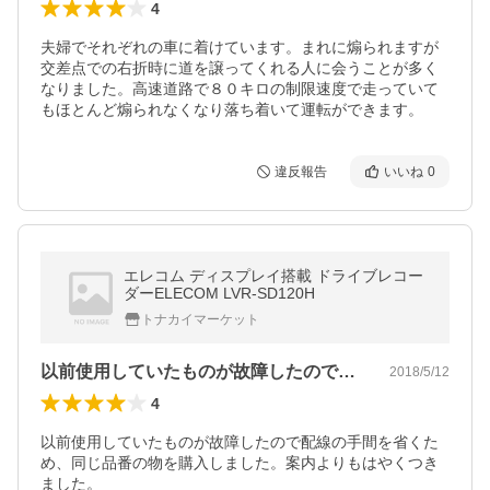
4
夫婦でそれぞれの車に着けています。まれに煽られますが
交差点での右折時に道を譲ってくれる人に会うことが多く
なりました。高速道路で８０キロの制限速度で走っていて
もほとんど煽られなくなり落ち着いて運転ができます。
違反報告
いいね
0
エレコム ディスプレイ搭載 ドライブレコー
ダーELECOM LVR-SD120H
トナカイマーケット
以前使用していたものが故障したので配線…
2018/5/12
4
以前使用していたものが故障したので配線の手間を省くた
め、同じ品番の物を購入しました。案内よりもはやくつき
ました。
