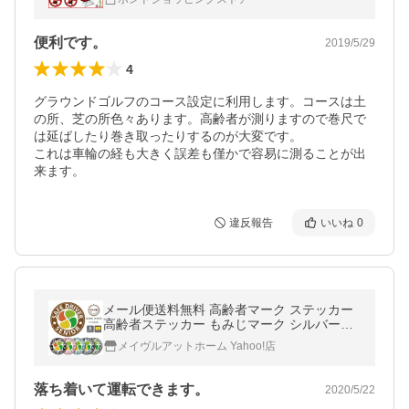
ド 体育器具 距離 計測 AT005
便利です。
2019/5/29
4
グラウンドゴルフのコース設定に利用します。コースは土
の所、芝の所色々あります。高齢者が測りますので巻尺で
は延ばしたり巻き取ったりするのが大変です。

これは車輪の経も大きく誤差も僅かで容易に測ることが出
来ます。
違反報告
いいね
0
メール便送料無料 高齢者マーク ステッカー
高齢者ステッカー もみじマーク シルバーマ
ーク 安全運転 敬老の日 父の日 母の日（ステ
メイヴルアットホーム Yahoo!店
ッカータイプ/高齢者en）
落ち着いて運転できます。
2020/5/22