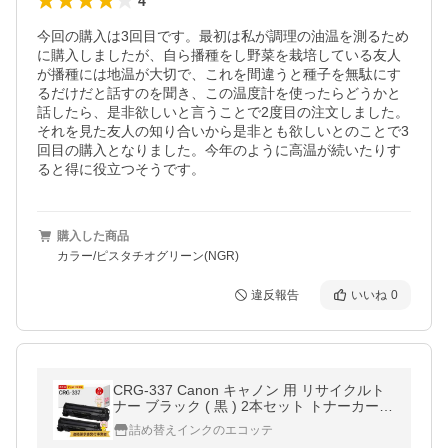
4
今回の購入は3回目です。最初は私が調理の油温を測るため
に購入しましたが、自ら播種をし野菜を栽培している友人
が播種には地温が大切で、これを間違うと種子を無駄にす
るだけだと話すのを聞き、この温度計を使ったらどうかと
話したら、是非欲しいと言うことで2度目の注文しました。
それを見た友人の知り合いから是非とも欲しいとのことで3
回目の購入となりました。今年のように高温が続いたりす
ると得に役立つそうです。
購入した商品
カラー/ピスタチオグリーン(NGR)
違反報告
いいね
0
CRG-337 Canon キャノン 用 リサイクルト
ナー ブラック ( 黒 ) 2本セット トナーカート
リッジ337VP (CRG-337の2本パック) 9435B
詰め替えインクのエコッテ
005 Satera サテラ MF244dw MF216