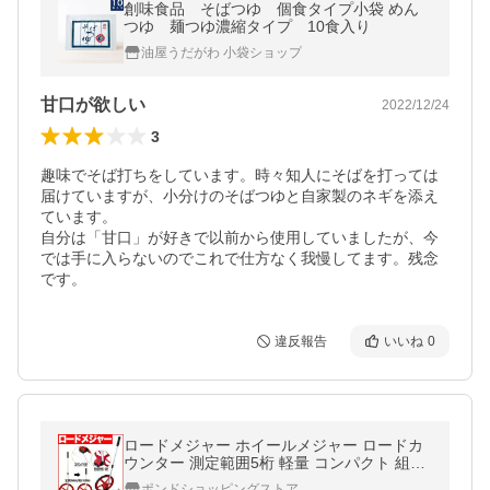
創味食品 そばつゆ 個食タイプ小袋 めん
つゆ 麺つゆ濃縮タイプ 10食入り
油屋うだがわ 小袋ショップ
甘口が欲しい
2022/12/24
3
趣味でそば打ちをしています。時々知人にそばを打っては
届けていますが、小分けのそばつゆと自家製のネギを添え
ています。

自分は「甘口」が好きで以前から使用していましたが、今
では手に入らないのでこれで仕方なく我慢してます。残念
です。
違反報告
いいね
0
ロードメジャー ホイールメジャー ロードカ
ウンター 測定範囲5桁 軽量 コンパクト 組立
式 スタンド付 キャリングケース付 グラウン
ポンドショッピングストア