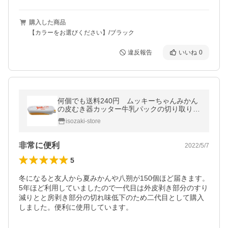
購入した商品
【カラーをお選びください】/ブラック
違反報告
いいね
0
何個でも送料240円 ムッキーちゃんみかん
の皮むき器カッター牛乳パックの切り取りに
も 果物フルーツの皮むき器
isozaki-store
非常に便利
2022/5/7
5
冬になると友人から夏みかんや八朔が150個ほど届きます。
5年ほど利用していましたので一代目は外皮剥き部分のすり
減りとと房剥き部分の切れ味低下のため二代目として購入
しました。便利に使用しています。