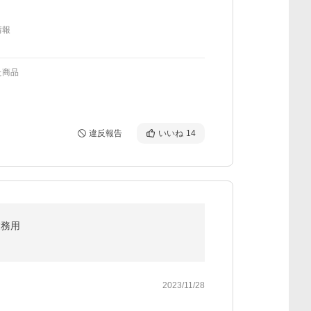
情報
た商品
違反報告
いいね
14
業務用
2023/11/28