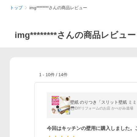
トップ
img********さんの商品レビュー
img********さんの商品レビュー
1
-
10
件 /
14
件
DIYリフォームのお店 かべがみ道場
今回はキッチンの壁用に購入しました。