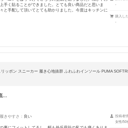
上手く貼ることができました。とても良い商品だと思いま
-
早々と手配して頂いてとても助かりました。今度はキッチンに
購入し
-
底…
履きやすさ
：
良い
投稿者
女性/50
の裏にフィットしてるし、幅も外反母趾の私でも痛くありま