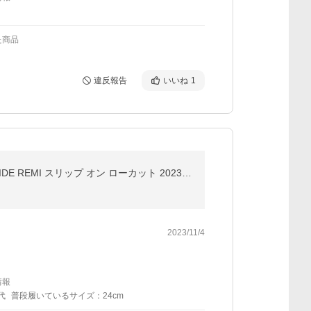
た商品
違反報告
いいね
1
川口春奈着用 プーマ レディース スリッポン スニーカー 履き心地抜群 ふわふわインソール PUMA SOFTRIDE REMI スリップ オン ローカット 2023秋冬新作 379379
2023/11/4
情報
代
普段履いているサイズ：24cm