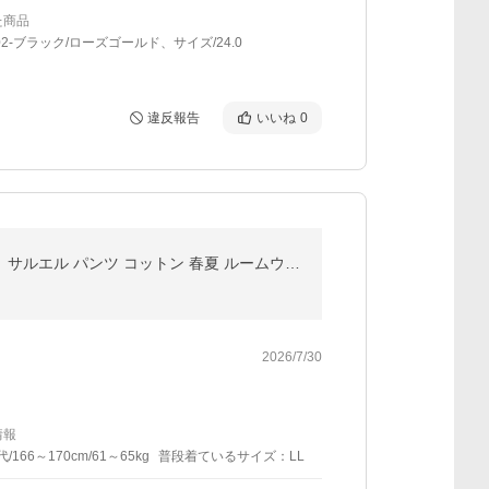
た商品
02-ブラック/ローズゴールド、サイズ/24.0
違反報告
いいね
0
もんぺ おしゃれ 日本製 綿パン リラパン サルエルパンツ ドビー織り 刺し子 和柄 柔らか 綿100％ ゆったり サルエル パンツ コットン 春夏 ルームウエア 爆買
2026/7/30
情報
代/166～170cm/61～65kg
普段着ているサイズ：LL