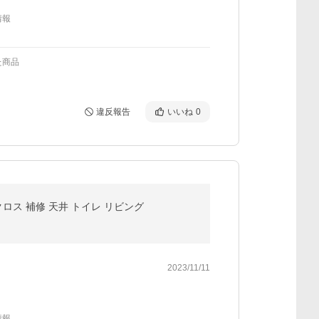
情報
た商品
違反報告
いいね
0
クロス 補修 天井 トイレ リビング
2023/11/11
情報