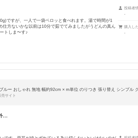
投稿者
-
00g)ですが、一人で一袋ペロッと食べれます。湯で時間が1
め仕方ないかな以前は10分で茹でてみましたがうどんの真ん
購入し
ートしま〜す♪
-
ブルー おしゃれ 無地 幅約92cm × m単位 のりつき 張り替え シンプル 
販売サイト
外…
投稿者