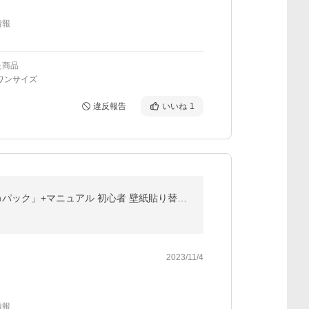
情報
た商品
ワンサイズ
違反報告
いいね
1
壁紙 のりつき「スリット壁紙 ミミなし」のり付き クロス 壁紙 おしゃれ 437柄「生のり付き壁紙だけ30 ｍパック」+マニュアル 初心者 壁紙貼り替え 6畳壁紙
2023/11/4
情報