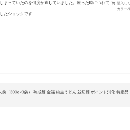
しまっていたのを何度か直していました。座った時につれて
購入し
カラー/
したショックです…
前（300g×3袋） 熟成麺 金福 純生うどん 並切麺 ポイント消化 特産