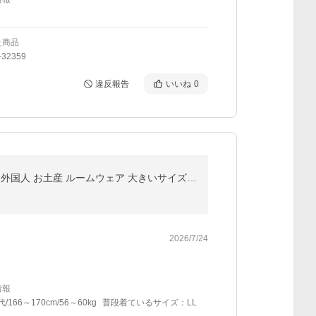
た商品
32359
違反報告
いいね
0
もんぺ 綿100％ レディース 和柄 パンツ つむぎ織り 木綿 女性 おしゃれ 作業着 部屋着 女性用 陶芸 居酒屋 外国人 お土産 ルームウェア 大きいサイズ z5-p0826
2026/7/24
情報
代/166～170cm/56～60kg
普段着ているサイズ：LL