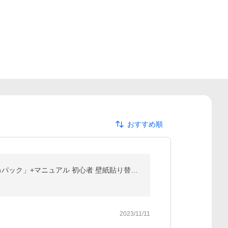
おすすめ順
壁紙 のりつき「スリット壁紙 ミミなし」のり付き クロス 壁紙 おしゃれ 437柄「生のり付き壁紙だけ30 ｍパック」+マニュアル 初心者 壁紙貼り替え 6畳壁紙
2023/11/11