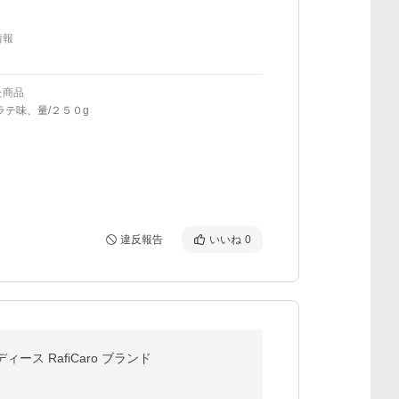
情報
た商品
ラテ味、量/２５０g
違反報告
いいね
0
ス RafiCaro ブランド