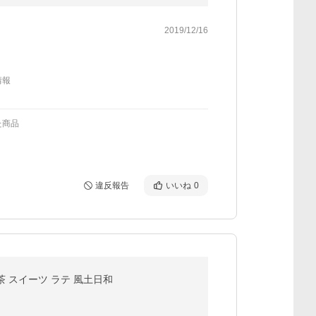
2019/12/16
情報
た商品
違反報告
いいね
0
本茶 スイーツ ラテ 風土日和