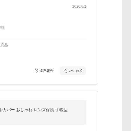
2020/6/2
情報
た商品
違反報告
いいね
0
ース スマホカバー おしゃれ レンズ保護 手帳型