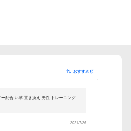
おすすめ順
ソイプロテイン 女性 ダイエット いぐさ プロテイン 大豆プロテイン DAYS SOY 抹茶ラテ風味 イ草パウダー配合 い草 置き換え 男性 トレーニング サポート に
2021/7/26