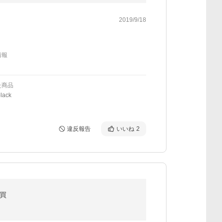
2019/9/18
情報
た商品
lack
違反報告
いいね
2
爆買