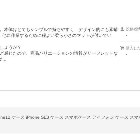
。本体はとてもシンプルで持ちやすく、デザイン的にも素晴
投稿者
！他に作業するために程よい柔らかさのマットが付いてい
-
しょうか？

購入し
ど感じたので、商品バリエーションの情報がリーフレットな
-
た。
ne13 iPhone12 ケース iPhone SE3 ケース スマホケース アイフォン ケ