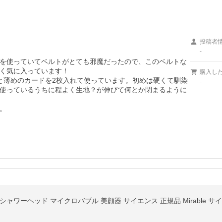
投稿者
-
を使っていてベルトがとても邪魔だったので、このベルトな
く気に入っています！

購入し
と薄めのカードを2枚入れて使っています。初めは硬くて馴染
-
使っているうちに程よく生地？が伸びて何とか閉まるように
。
ャワーヘッド マイクロバブル 美顔器 サイエンス 正規品 Mirable サ