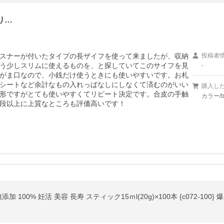
り…
スナーが付いたタイプの長ザイフを使って来ましたが、収納
投稿者
う少しスリムに使えるものを、と探していてこのサイフを見
-
がま口なので、小銭だけ使うときにも使いやすいです。お札
シートなど余計なもの入れっぱなしにしなくて済むのがいい
購入し
形ですがとても使いやすくてリピート決定です。合皮の手触
カラー/b
段以上に上質なところも評価高いです！
 100% 妊活 美容 長寿 スティック15ｍl(20g)×100本 {c072-100} 