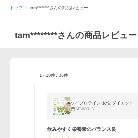
トップ
tam********さんの商品レビュー
tam********さんの商品レビュー
1
-
10
件 /
36
件
APWORLD
飲みやすく栄養素のバランス良