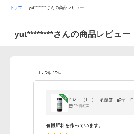
トップ
yut********さんの商品レビュー
yut********さんの商品レビュー
1
-
5
件 /
5
件
ＥＭ１〈1Ｌ〉 乳酸菌 酵母 
EM情報室
有機肥料を作っています。