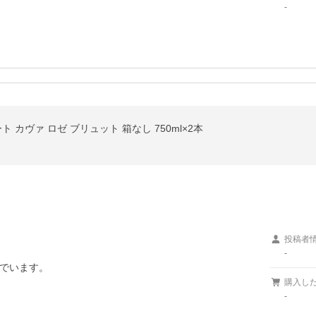
-
 カヴァ ロゼ ブリュット 箱なし 750ml×2本
投稿者
-
でいます。
購入し
-