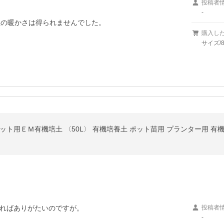
投稿者
-
程の暖かさは得られませんでした。
購入し
サイズ/8
ット用ＥＭ有機培土 〈50L〉 有機培養土 ポット苗用 プランター用 有
ればありがたいのですが。
投稿者
-