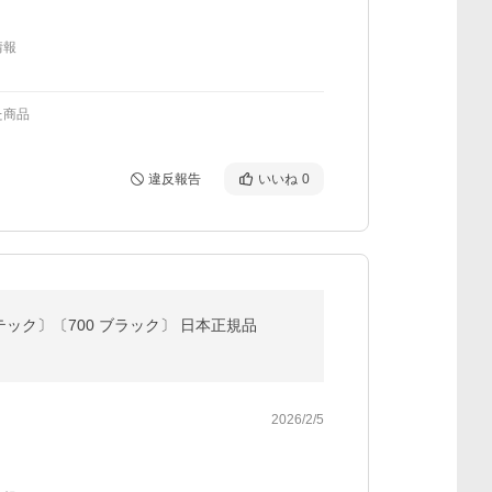
情報
た商品
違反報告
いいね
0
ッチテック〕〔700 ブラック〕 日本正規品
2026/2/5