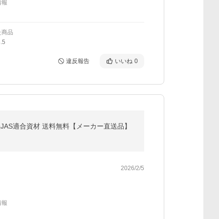
情報
た商品
.5
違反報告
いいね
0
機JAS適合資材 送料無料【メーカー直送品】
2026/2/5
情報