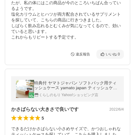
たが、私の体にはこの商品が今のところいちばん合ってい
るようです。

塩化カリウムとヒハツが両方配合されているサプリメント
を探していて、こちらの商品に行きつきました。

しばらく飲み忘れるとむくみが気になってくるので、効い
ていると思います。

これからもリピートする予定です。
違反報告
いいね
0
特典付 ヤマトジャパン ソフトパック用ティ
ッシュケース yamato japan ティッシュケー
ス ティッシュカバー 木製 日本製 ヤマト工芸
くらしのもり Yahoo!ショッピング店
かさばらない大きさで良いです
2022/6/4
5
できるだけかさばらない小さめサイズで、かつおしゃれな
ティッシュケースを探していて、こちらを購入しました。