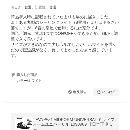
明るさ
：
普通
、
設置性
：
普通
商品購入時に記載されていたよりも早めに届きました。

よくある丸型のシーリングライト（8畳用）よりは明るさが
落ちますが、8畳の部屋で使用するには充分です。

調色、調光、電球1つずつON/OFFができるため、細かく調
整できて良いです。

サイズが大きめなので少し心配でしたが、ホワイトを選ん
だので圧迫感がなく、買ってよかったなぁと感じていま
す。
購入した商品
カラー/ホワイト
違反報告
いいね
0
TEVA テバ MIDFORM UNIVERSAL ミッドフ
ォームユニバーサル 1090969 【日本正規品/
スポーツサンダル/靴/ウィメンズ/アウトドア/