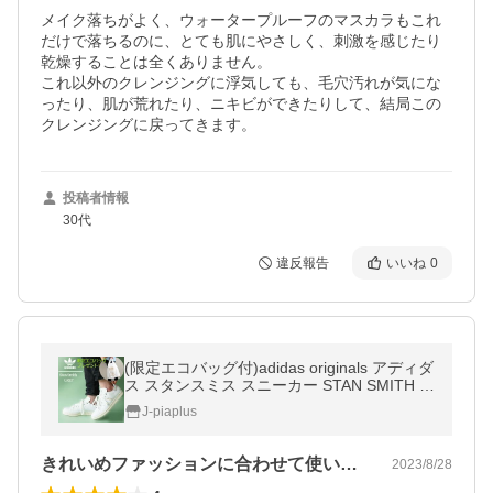
メイク落ちがよく、ウォータープルーフのマスカラもこれ
だけで落ちるのに、とても肌にやさしく、刺激を感じたり
乾燥することは全くありません。

これ以外のクレンジングに浮気しても、毛穴汚れが気にな
ったり、肌が荒れたり、ニキビができたりして、結局この
クレンジングに戻ってきます。
投稿者情報
30代
違反報告
いいね
0
(限定エコバッグ付)adidas originals アディダ
ス スタンスミス スニーカー STAN SMITH レ
ディース 白 ホワイト/グレー GX6286≪★返
J-piaplus
品交換対象外≫
きれいめファッションに合わせて使いやす…
2023/8/28