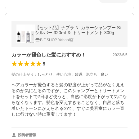
【セット品】ナプラ N. カラーシャンプー Si
シルバー 320ml ＆ トリートメント 300g エ
ヌドット napla LSC
B.F SHOP Yahoo!店
カラーが褪色した髪におすすめ！
2023/6/6
5
髪の仕上がり
：
しっとり
、
使い心地
：
普通
、
泡立ち
：
良い
ヘアカラーが褪色すると髪の彩度が上がって品がなく見え
るのが気になるのですが、このシャンプーとトリートメン
トをセットで2日ほど使うと、自然に彩度が下がって気にな
らなくなります。髪色を変えすぎることなく、自然と落ち
着いたトーンにかえられるので、すぐに美容室にカラー直
しに行けない時に重宝してます！
投稿者情報