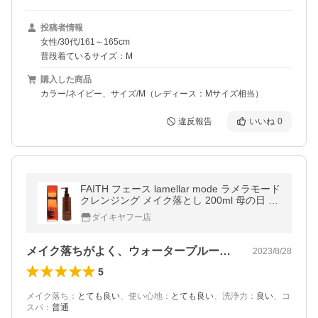
投稿者情報
女性/30代/161～165cm
普段着ているサイズ：M
購入した商品
カラー/ネイビー、サイズ/M（レディース：Mサイズ相当）
違反報告
いいね
0
FAITH フェース lamellar mode ラメラモード
クレンジング メイク落とし 200ml 母の日 プ
レゼント プレゼント
ダイキヤフー店
メイク落ちがよく、ウォータープルーフの…
2023/8/28
5
メイク落ち
：
とても良い
、
使い心地
：
とても良い
、
洗浄力
：
良い
、
コ
スパ
：
普通