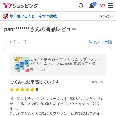
i
毎日引けるくじ 今すぐ挑戦
ログイン
pan********さんの商品レビュー
1
-
10
件 /
28
件
おすすめ順
ふるさと納税 静岡市 カリウム サプリメント
メグリウム ヒハツ&amp;植物成分で和漢発
想のすっきりめぐるサプリ 3袋約3ヶ月分
さとふる
むくみに効果感じています
2024/12/13
5
同じ商品を今までもインターネットで購入していたのです
が、ふるさと納税での返礼品で出ていたのを知って注文し
ました。

これまでもむくみに効くサプリメントは複数試してきまし