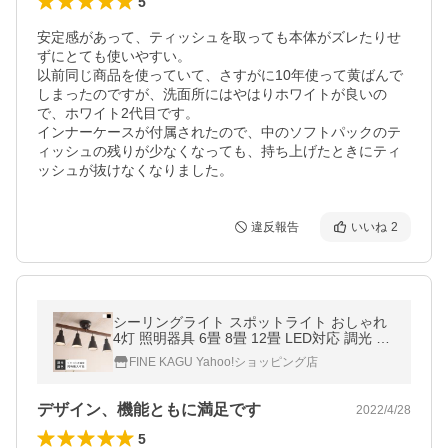
5
安定感があって、ティッシュを取っても本体がズレたりせ
ずにとても使いやすい。

以前同じ商品を使っていて、さすがに10年使って黄ばんで
しまったのですが、洗面所にはやはりホワイトが良いの
で、ホワイト2代目です。

インナーケースが付属されたので、中のソフトパックのテ
ィッシュの残りが少なくなっても、持ち上げたときにティ
ッシュが抜けなくなりました。
違反報告
いいね
2
シーリングライト スポットライト おしゃれ
4灯 照明器具 6畳 8畳 12畳 LED対応 調光 調
色 LED電球購入可 北欧 西海岸 天然木 カフ
FINE KAGU Yahoo!ショッピング店
ェ リビング Juno
デザイン、機能ともに満足です
2022/4/28
5