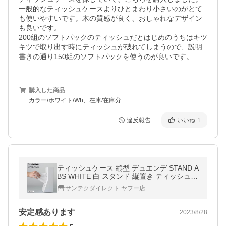
一般的なティッシュケースよりひとまわり小さいのがとて
も使いやすいです。木の質感が良く、おしゃれなデザイン
も良いです。

200組のソフトパックのティッシュだとはじめのうちはキツ
キツで取り出す時にティッシュが破れてしまうので、説明
書きの通り150組のソフトパックを使うのが良いです。
購入した商品
カラー/ホワイト/Wh、在庫/在庫分
違反報告
いいね
1
ティッシュケース 縦型 デュエンデ STAND A
BS WHITE 白 スタンド 縦置き ティッシュボ
ックス ケース おしゃれ 省スペース DU0025
サンテクダイレクト ヤフー店
WH シンプル DUENDE 北欧
安定感あります
2023/8/28