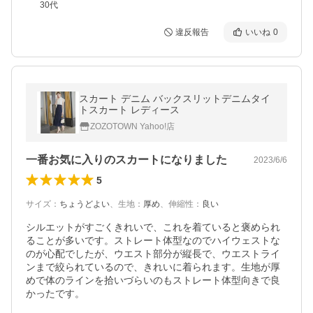
30代
違反報告
いいね
0
スカート デニム バックスリットデニムタイ
トスカート レディース
ZOZOTOWN Yahoo!店
一番お気に入りのスカートになりました
2023/6/6
5
サイズ
：
ちょうどよい
、
生地
：
厚め
、
伸縮性
：
良い
シルエットがすごくきれいで、これを着ていると褒められ
ることが多いです。ストレート体型なのでハイウェストな
のが心配でしたが、ウエスト部分が縦長で、ウエストライ
ンまで絞られているので、きれいに着られます。生地が厚
めで体のラインを拾いづらいのもストレート体型向きで良
かったです。