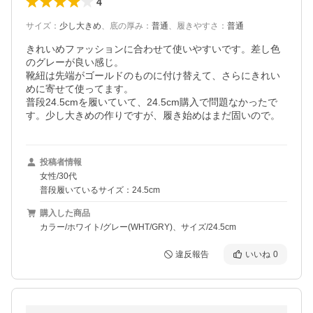
4
サイズ
：
少し大きめ
、
底の厚み
：
普通
、
履きやすさ
：
普通
きれいめファッションに合わせて使いやすいです。差し色
のグレーが良い感じ。

靴紐は先端がゴールドのものに付け替えて、さらにきれい
めに寄せて使ってます。

普段24.5cmを履いていて、24.5cm購入で問題なかったで
す。少し大きめの作りですが、履き始めはまだ固いので。
投稿者情報
女性/30代
普段履いているサイズ：24.5cm
購入した商品
カラー/ホワイト/グレー(WHT/GRY)、サイズ/24.5cm
違反報告
いいね
0