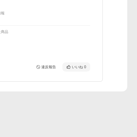
情報
た商品
違反報告
いいね
0