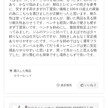
あり、かなり悩みましたが、順位とレビューの良さを参考
に、安すぎず高すぎずの丁度良い価格と100キロ超えの家族
の為にこちらを選びましたが正解だったと思います。耐久
性は使ってみないとわかりませんが、届いた商品を見る限
り耐久性ありそうです。ベンチも程良い厚みで硬さも硬す
ぎず丁度良いです。ベンチを斜めにし、腹筋背筋足上げや
ってみました。ジムのマシンと比べてしまえばそれは少々
頼りないのは仕方ないのですが、別段きしみもなく安定感
ありやりやすかったです。ベンチを斜めではなく通常フラ
ットにしダンベルを用いて行う各トレーニングは更に安定
感ありやりやすいと思います。買って良かったと思える物
でした。折り畳むのも簡単ですし場所とらずで良いです。
購入した商品
カラー/レッド
違反報告
いいね
2