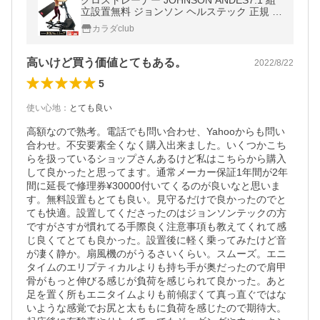
クロストレーナー JOHNSON ANDES7.1 組
立設置無料 ジョンソン ヘルステック 正規 販
売店 アンデス 静音 家庭用 運動機器
カラダclub
高いけど買う価値とてもある。
2022/8/22
5
使い心地
：
とても良い
高額なので熟考。電話でも問い合わせ、Yahooからも問い
合わせ。不安要素全くなく購入出来ました。いくつかこち
らを扱っているショップさんあるけど私はこちらから購入
して良かったと思ってます。通常メーカー保証1年間が2年
間に延長で修理券¥30000付いてくるのが良いなと思いま
す。無料設置もとても良い。見守るだけで良かったのでと
ても快適。設置してくださったのはジョンソンテックの方
ですがさすが慣れてる手際良く注意事項も教えてくれて感
じ良くてとても良かった。設置後に軽く乗ってみたけど音
が凄く静か。扇風機のがうるさいくらい。スムーズ。エニ
タイムのエリプティカルよりも持ち手が奥だったので肩甲
骨がもっと伸びる感じが負荷を感じられて良かった。あと
足を置く所もエニタイムよりも前傾ぽくて真っ直ぐではな
いような感覚でお尻と太ももに負荷を感じたので期待大。