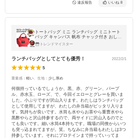
違反報告
いいね
8
トートバッグ ミニ ランチバッグ ミニトート
バッグ キャンバス 帆布 チャック付き おしゃ
れ 水筒 ペットボトル かわいい 大容量 ミニ
トレンドマイスター
サイズ おでかけ 安い
ランチバッグとしてとても優秀！
2022/2/1
5
重量感
：
軽い
、
生地
：
少し厚め
何個持っているでしょうか、黒、赤、グリーン、パープ
ル、赤水玉、ローズ、で、今回イエローとグレーを買いま
した。小ぶりですが沢山入ります。わたしはランチバッグ
として使用してますが、わたしの弁当箱がピッタリ入りま
す。気持ちが良いです。水筒も水やらお茶やら重曹水やら
黒酢やらと沢山持参するので、両サイドに沢山入るのでと
ても良いです。細い水筒4本持ちです。職場の同僚からいつ
も突っ込まれてますが。笑。ちなみに弁当箱もわたしは3つ
持参しています。それにプロテインまで持っていってま