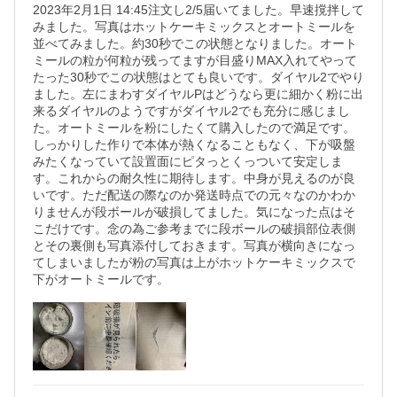
2023年2月1日 14:45注文し2/5届いてました。早速撹拌して
みました。写真はホットケーキミックスとオートミールを
並べてみました。約30秒でこの状態となりました。オート
ミールの粒が何粒が残ってますが目盛りMAX入れてやって
たった30秒でこの状態はとても良いです。ダイヤル2でやり
ました。左にまわすダイヤルPはどうなら更に細かく粉に出
来るダイヤルのようですがダイヤル2でも充分に感じまし
た。オートミールを粉にしたくて購入したので満足です。
しっかりした作りで本体が熱くなることもなく、下が吸盤
みたくなっていて設置面にピタっとくっついて安定しま
す。これからの耐久性に期待します。中身が見えるのが良
いです。ただ配送の際なのか発送時点での元々なのかわか
りませんが段ボールが破損してました。気になった点はそ
こだけです。念の為ご参考までに段ボールの破損部位表側
とその裏側も写真添付しておきます。写真が横向きになっ
てしまいましたが粉の写真は上がホットケーキミックスで
下がオートミールです。