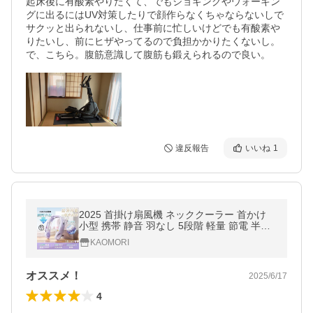
起床後に有酸素やりたくて、でもジョギングやウォーキン
グに出るにはUV対策したりで顔作らなくちゃならないしで
サクッと出られないし、仕事前に忙しいけどでも有酸素や
りたいし、前にヒザやってるので負担かかりたくないし。
で、こちら。腹筋意識して腹筋も鍛えられるので良い。
違反報告
いいね
1
2025 首掛け扇風機 ネッククーラー 首かけ
小型 携帯 静音 羽なし 5段階 軽量 節電 半導
体冷却 LED付き 6000mAh 急速充電 暑さ対
KAOMORI
策 ギフト 熱中症対策
オススメ！
2025/6/17
4