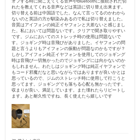
オフする時に聞こえてくる音声やBluetoothに接続された切
れたを教えてくれる音声などは英語に切り替え出来ます。
切り替える前は中国語でした。なんて言ってるのかわから
ないのと英語の方が馴染みあるので私は切り替えました。

音質はアイフォンの純正イヤフォンと大差ないと感じまし
た。私においては問題ないです。クリアで聞き取りやすい
です。ジムにおいてのストレッチ時の使用は問題ないで
す。ジョギング時は音飛びがありました。イヤフォンの問
題と言うよりもアイフォンの振動が問題なのかもですが？
しかしアイフォン純正イヤフォンを使用してのジョギング
時は音飛び一切無かったのでジョギングには向かないのか
もしれません。わたしはジョギング時は純正イヤフォンで
もコード邪魔だなと思いながらではありますが良いかとは
思っているので、ジムのストレッチ時に使用して行こうと
思ってます。ジョギングでも落ちる心配も無かったです。
収まりが良い。満足しています。また壊れたらリピートし
ます。あと耐久性ですね、長く使えたら嬉しいです