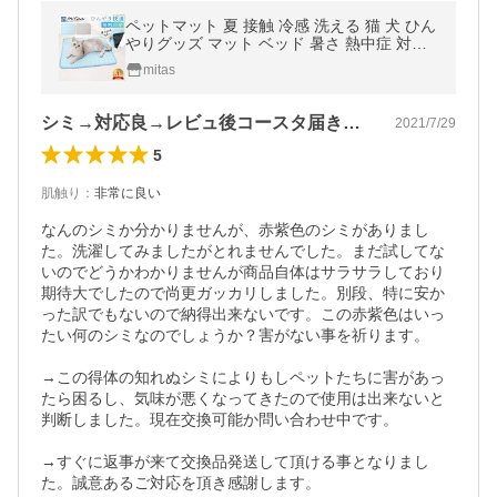
ペットマット 夏 接触 冷感 洗える 猫 犬 ひん
やりグッズ マット ベッド 暑さ 熱中症 対策
クールマット 夏用 ポイント消化
mitas
シミ→対応良→レビュ後コースタ届きました
2021/7/29
5
肌触り
：
非常に良い
なんのシミか分かりませんが、赤紫色のシミがありまし
た。洗濯してみましたがとれませんでした。まだ試してな
いのでどうかわかりませんが商品自体はサラサラしており
期待大でしたので尚更ガッカリしました。別段、特に安か
った訳でもないので納得出来ないです。この赤紫色はいっ
たい何のシミなのでしょうか？害がない事を祈ります。

→この得体の知れぬシミによりもしペットたちに害があっ
たら困るし、気味が悪くなってきたので使用は出来ないと
判断しました。現在交換可能か問い合わせ中です。

→すぐに返事が来て交換品発送して頂ける事となりまし
た。誠意あるご対応を頂き感謝します。
