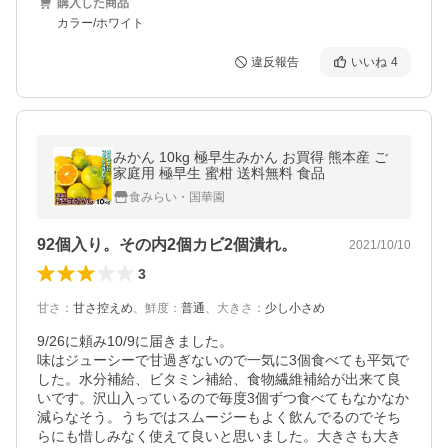
購入した商品
カラー/ホワイト
違反報告
いいね
4
みかん 10kg 極早生みかん お買得 熊本産 ご
家庭用 極早生 蜜柑 送料無料 食品
食みらい・国華園
92個入り。その内2個カビ2個潰れ。
2021/10/10
3
甘さ
：
甘さ控えめ
、
鮮度
：
普通
、
大きさ
：
少し小さめ
9/26に頼み10/9に届きました。

味はジューシーで甘過ぎないので一気に3個食べても平気で
した。水分補給、ビタミン補給、食物繊維補給が出来て良
いです。沢山入っているので毎度3個ずつ食べてもなかなか
減らなそう。うちではスムージーもよく飲んでるのでそち
らにも惜しみなく使えて良いと思いました。大きさも大き