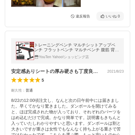
違反報告
いいね
0
トレーニングベンチ マルチシットアップベ
ンチ フラットベンチ マルチベンチ 腹筋 背筋
ダンベル フィットネス ベンチプレス
YouTen Yahoo!ショッピング店
安定感ありシートの厚み硬さも丁度良い！
2021/8/23
5
耐久性
：
普通
8/22の12:00頃注文し、なんと次の日午前中には届きまし
た。早くてかなり驚きました。ダンボールを開けてみる
と、ほぼ完成された物が入っており、それぞれのパーツを
はめ込むだけで完成。かなり簡単です。説明書もきちんと
入っていたしわかりやすいと思います。ダンボールは割と
大きいですが重さは女性でもなんなく持ち上がる重さで苦
ではなかったです。こちらを選ぶ際、もっと安いものから