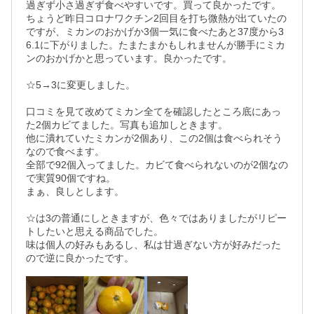
過ぎず小さ過ぎず食べやすいです。買って良かったです。
ちょうど昨日コロナワクチン2回目を打ち微熱が出ていたの
ですが、ミカンのおかげか3個一気に食べたあと37度から3
6.1に下がりました。たまたまかもしれませんが勝手にミカ
ンのおかげかと思っています。良かったです。

☆5→3に変更しました。

口コミを見て改めてミカン全てを確認したところ底にあっ
た2個カビてました。写真も追加しときます。

他に潰れていたミカンが2個あり、この2個は食べられそう
なので食べます。

全部で92個入ってました。カビて食べられないのが2個なの
で実質90個ですね。

まぁ、良しとします。

☆は3の普通にしときますが、色々ではありましたがリピー
トしたいと思える商品でした。

味は個人の好みもあるし、私は甘過ぎない方が好みだった
ので逆に良かったです。