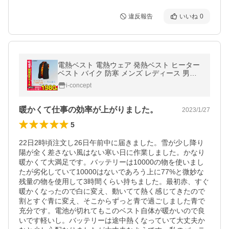
違反報告
いいね
0
電熱ベスト 電熱ウェア 発熱ベスト ヒーター
ベスト バイク 防寒 メンズ レディース 男女
兼用 充電式 バッテリー 給電 3段階調温 アウ
i-concept
トドア 登山 水洗い セール
暖かくて仕事の効率が上がりました。
2023/1/27
5
22日2時頃注文し26日午前中に届きました。雪が少し降り
陽が全く差さない風はない寒い日に作業しました。かなり
暖かくて大満足です。バッテリーは10000の物を使いまし
たが劣化していて10000はないであろう上に77%と微妙な
残量の物を使用して3時間くらい持ちました。最初赤、すぐ
暖かくなったので白に変え、動いてて熱く感じてきたので
割とすぐ青に変え、そこからずっと青で過ごしました青で
充分です。電池が切れてもこのベスト自体が暖かいので良
いです軽いし。バッテリーは途中熱くなっていて大丈夫か