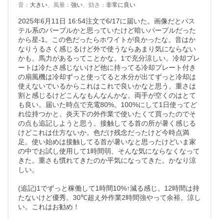
音
：
大きい
、
風量
：
強い
、
効き
：
非常に良い
2025年6月11日 16:54注文で6/17に届いた。画像だとパス
テル系のパープルかと思っていたけど暗いパープルだった
から星-1。この色だったらホワイトが良かったな。音はか
なりうるさく感じるけど外で使うならあまり気にならない
かも。馬力があるってことかな。1で充分涼しい。冷却プレ
ートは冷たさ感じないけど他に持ってる冷却プレート付き
の扇風機は冷却ずっと使ってると水分が出てずっと冷却は
使えないでいるからこれはこれで良いかなと思う。重さは
割と感じるけどこんなもんなんかな。両手が空くのはとて
も良い。届いた時点で充電80%。100%にして1日使ってど
れ位持つかと、炎天下の外作業で使いたくて買ったのでそ
の点も追記しようと思う。接触してる首の所が暑く感じる
けどこれは仕方ないか。色だけ残念だったけど今時点満
足。使い始めは接触してる首が暑いなと思ったけどいま家
の中でお試し使用して1時間弱、そんな気にならなくなって
きた。重さも慣れてきたのか平気になってきた。かなり涼
しい。

(追記)1でずっと稼働して1時間10%↑減る感じ。12時間は持
たないけど優秀。30℃超え外作業2時間強やって余裕。涼し
い。これはお勧め！