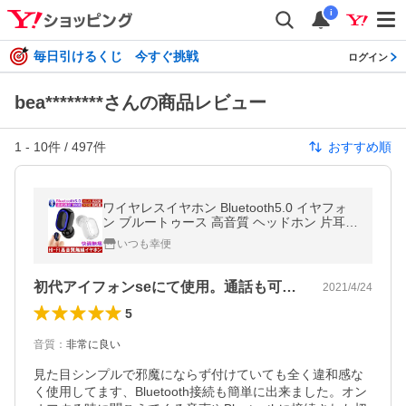
i
毎日引けるくじ 今すぐ挑戦
ログイン
bea********さんの商品レビュー
1
-
10
件 /
497
件
おすすめ順
ワイヤレスイヤホン Bluetooth5.0 イヤフォ
ン ブルートゥース 高音質 ヘッドホン 片耳
カナル型 ハンズフリー通話
いつも幸便
初代アイフォンseにて使用。通話も可能。
2021/4/24
5
音質
：
非常に良い
見た目シンプルで邪魔にならず付けていても全く違和感な
く使用してます、Bluetooth接続も簡単に出来ました。オン