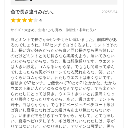
色で長さ違うみたい。
2025/3/24
4
サイズ
：
大きめ
、
生地
：
少し薄め
、
伸縮性
：
非常に良い
白とミントで長さが5センチくらい違いました。個体差があ
るのでしょうね。163センチで白はくるぶし、ミントはその
上。長い方が好みだったから白と同じ長さなら黒も欲しい
のだけどミントと同じ長さなら黒考えよう。届いてみない
とわからないからな、悩む。形は想像通りです。ウエスト
は大きい設定。ゴムゆるいから楽。でももし間違って踏ん
でしまったらお尻がベローンてなる恐れあるな。笑。とい
うくらいゴムがゆるい。わたしウエストは細くないです。
寝起きで67センチ。ご飯食べて70とか71とかかな。だから
ウエスト細い人だとゆるゆるなんでないかな。でも楽だか
らわたしにとっては良き。ウエストきついとお腹痛くなっ
たり腰痛くなったりするから。あと、透けます。ミントも
若干。白はなかなか。でも下にベージュのペチコート履け
ば良いし夏場になればこの透けもあまり気にならないか
も。いままだ冬をひきずってるから。そして、とても涼し
い。夏場ヘビロテしそう。冬は履けないなわたしは。寒が
りではないけど、かなり涼しい。デザインは可愛い。黒も