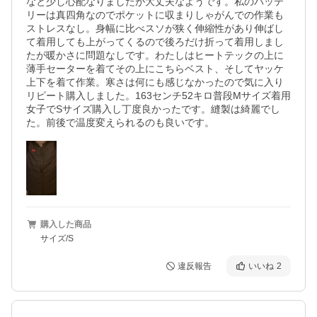
なと少し心配なりましたが大丈夫なようです。私のバッテ
リーは真四角なのでポケットに収まりしゃがんでの作業も
ストレスなし。身幅に比べスソが狭く伸縮性があり伸ばし
て着用しても上がってくるので後ろだけ折って着用しまし
たが暖かさに問題なしです。わたしはヒートテックの上に
薄手セーターを着てその上にこちらベスト、そしてヤッケ
上下を着て作業。寒さは何にも感じなかったので気に入り
リピート購入しました。163センチ52キロ普段Mサイズ着用
女子でSサイズ購入し丁度良かったです。縫製は綺麗でし
た。前後で温度変えられるのも良いです。
購入した商品
サイズ/S
違反報告
いいね
2