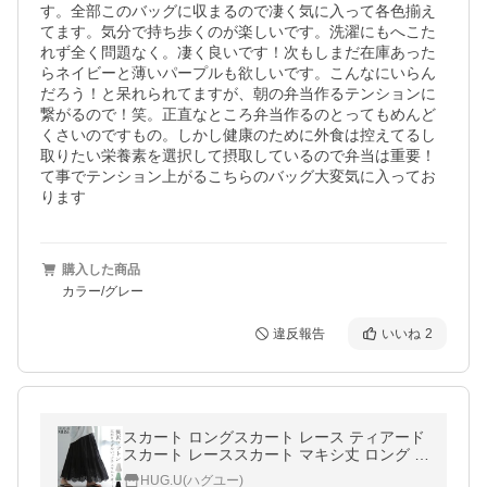
す。全部このバッグに収まるので凄く気に入って各色揃え
てます。気分で持ち歩くのが楽しいです。洗濯にもへこた
れず全く問題なく。凄く良いです！次もしまだ在庫あった
らネイビーと薄いパープルも欲しいです。こんなにいらん
だろう！と呆れられてますが、朝の弁当作るテンションに
繋がるので！笑。正直なところ弁当作るのとってもめんど
くさいのですもの。しかし健康のために外食は控えてるし
取りたい栄養素を選択して摂取しているので弁当は重要！
て事でテンション上がるこちらのバッグ大変気に入ってお
ります
購入した商品
カラー/グレー
違反報告
いいね
2
スカート ロングスカート レース ティアード
スカート レーススカート マキシ丈 ロング 大
人MUSE
HUG.U(ハグユー)