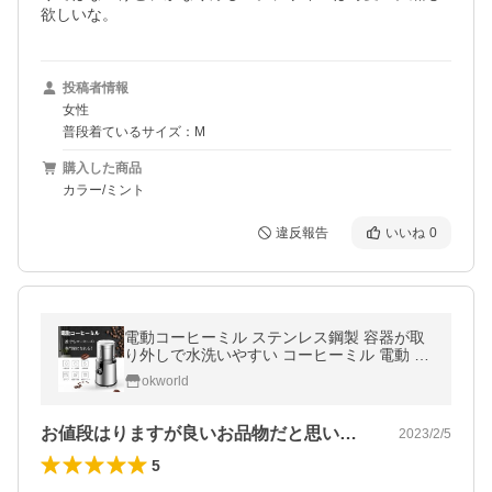
欲しいな。
投稿者情報
女性
普段着ているサイズ：M
購入した商品
カラー/ミント
違反報告
いいね
0
電動コーヒーミル ステンレス鋼製 容器が取
り外しで水洗いやすい コーヒーミル 電動 お
茶ミル 胡椒ミル コンパクト 均一な粉末 お手
okworld
入れ簡単 プレゼント
お値段はりますが良いお品物だと思います。
2023/2/5
5