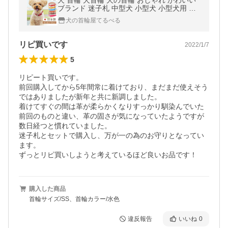
犬 首輪 犬首輪 犬の首輪 おしゃれ かわいい
ブランド 迷子札 中型犬 小型犬 小型犬用 超
小型犬 いぬ くびわ 革 レザー 皮 軽い 柴犬
犬の首輪屋てるべる
チワワ OTM-1
リピ買いです
2022/1/7
5
リピート買いです。

前回購入してから5年間常に着けており、まだまだ使えそう
ではありましたが新年と共に新調しました。

着けてすぐの間は革が柔らかくなりすっかり馴染んでいた
前回のものと違い、革の固さが気になっていたようですが
数日経つと慣れていました。

迷子札とセットで購入し、万が一の為のお守りとなってい
ます。

ずっとリピ買いしようと考えているほど良いお品です！
購入した商品
首輪サイズ/SS、首輪カラー/水色
違反報告
いいね
0