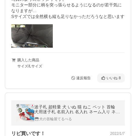
モニター部分に柄を突っ張らせるようになるのが若干気に
なりますが…

購入した商品
サイズ/Lサイズ
違反報告
いいね
8
迷子札 超軽量 犬 いぬ 猫 ねこ ペット 首輪
犬用迷子札 名前入れ 名入れ ネーム入り ネー
ムタグ ドッグタグ 名札 かわいい おしゃれ
犬の首輪屋てるべる
maigo
リピ買いです！
2022/1/7