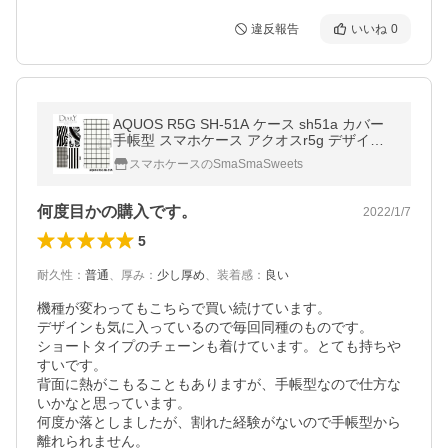
違反報告
いいね
0
AQUOS R5G SH-51A ケース sh51a カバー
手帳型 スマホケース アクオスr5g デザイン
シック かわいい おしゃれ
スマホケースのSmaSmaSweets
何度目かの購入です。
2022/1/7
5
耐久性
：
普通
、
厚み
：
少し厚め
、
装着感
：
良い
機種が変わってもこちらで買い続けています。

デザインも気に入っているので毎回同種のものです。

ショートタイプのチェーンも着けています。とても持ちや
すいです。

背面に熱がこもることもありますが、手帳型なので仕方な
いかなと思っています。

何度か落としましたが、割れた経験がないので手帳型から
離れられません。