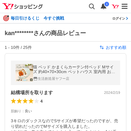
i
毎日引けるくじ 今すぐ挑戦
ログイン
kan********さんの商品レビュー
1
-
10
件 /
25
件
おすすめ順
猫 ベッド かまくらカーテン付ベッド Mサイ
ズ 約40×70×30cm ペットハウス 室内用 おし
ゃれ 夏 冬 SALE 爆買
生活創造屋ヤフー店
結構場所を取ります
2024/2/19
4
肌触り
：
良い
3キロのダックスなのでSサイズが希望だったのですが、売
り切れだったのでMサイズを購入しました。
