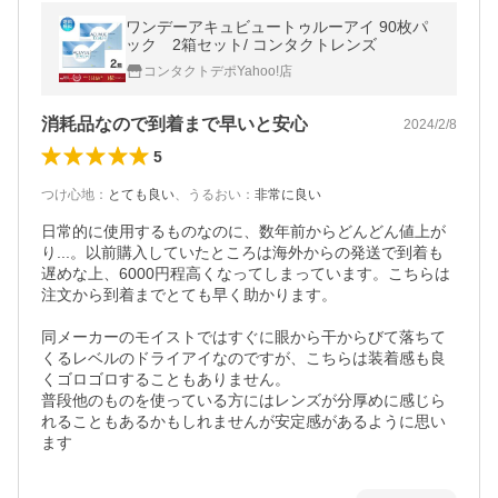
ワンデーアキュビュートゥルーアイ 90枚パ
ック 2箱セット/ コンタクトレンズ
コンタクトデポYahoo!店
消耗品なので到着まで早いと安心
2024/2/8
5
つけ心地
：
とても良い
、
うるおい
：
非常に良い
日常的に使用するものなのに、数年前からどんどん値上が
り...。以前購入していたところは海外からの発送で到着も
遅めな上、6000円程高くなってしまっています。こちらは
注文から到着までとても早く助かります。

同メーカーのモイストではすぐに眼から干からびて落ちて
くるレベルのドライアイなのですが、こちらは装着感も良
くゴロゴロすることもありません。

普段他のものを使っている方にはレンズが分厚めに感じら
れることもあるかもしれませんが安定感があるように思い
ます