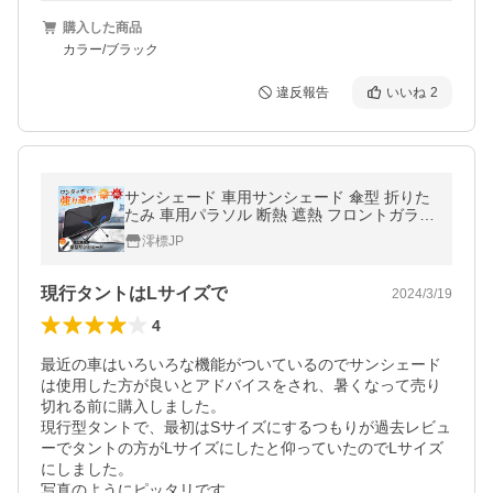
購入した商品
カラー/ブラック
違反報告
いいね
2
サンシェード 車用サンシェード 傘型 折りた
たみ 車用パラソル 断熱 遮熱 フロントガラス
日よけ UVカット 遮光 紫外線 suv 軽自動車
澪標JP
ミニバン 車中泊 仮眠
現行タントはLサイズで
2024/3/19
4
最近の車はいろいろな機能がついているのでサンシェード
は使用した方が良いとアドバイスをされ、暑くなって売り
切れる前に購入しました。

現行型タントで、最初はSサイズにするつもりが過去レビュ
ーでタントの方がLサイズにしたと仰っていたのでLサイズ
にしました。

写真のようにピッタリです。
