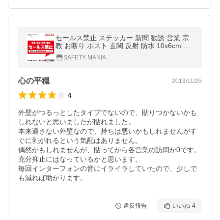
セールス禁止 ステッカー 新聞 勧誘 営業 宗
教 お断り ポスト 玄関 反射 防水 10x6cm 警
告 日本製 送料無料 SAFETY MANIA
SAFETY MANIA
心の平穏
2019/11/25
4
外壁がつるっとしたタイプでないので、貼りつかないかも
しれないと思いましたが貼れました。

本来適さない外壁なので、持ちは悪いかもしれませんがす
ぐに剥がれるという気配はありません。

偶然かもしれませんが、貼ってから各営業の訪問が0です。
充分抑止にはなっているかと思います。

毎回インターフォンの音にイライラしていたので、少しで
も減れば助かります。
違反報告
いいね
4