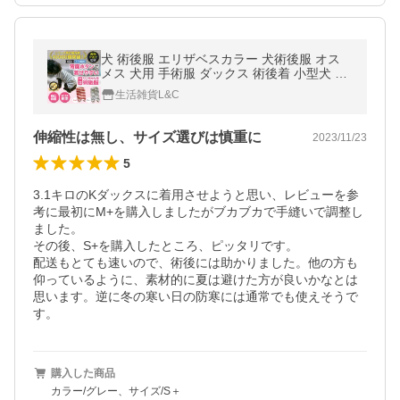
犬 術後服 エリザベスカラー 犬術後服 オス
メス 犬用 手術服 ダックス 術後着 小型犬 中
型犬 去勢
生活雑貨L&C
伸縮性は無し、サイズ選びは慎重に
2023/11/23
5
3.1キロのKダックスに着用させようと思い、レビューを参
考に最初にM+を購入しましたがブカブカで手縫いで調整し
ました。

その後、S+を購入したところ、ピッタリです。

配送もとても速いので、術後には助かりました。他の方も
仰っているように、素材的に夏は避けた方が良いかなとは
思います。逆に冬の寒い日の防寒には通常でも使えそうで
す。
購入した商品
カラー/グレー、サイズ/S＋