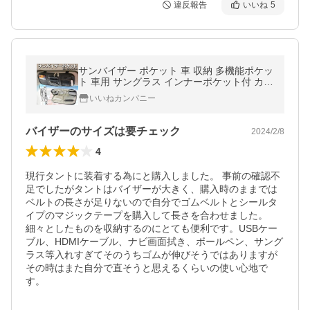
違反報告
いいね
5
サンバイザー ポケット 車 収納 多機能ポケッ
ト 車用 サングラス インナーポケット付 カー
ド ETCカード 高級 便利
いいねカンパニー
バイザーのサイズは要チェック
2024/2/8
4
現行タントに装着する為にと購入しました。 事前の確認不
足でしたがタントはバイザーが大きく、購入時のままでは
ベルトの長さが足りないので自分でゴムベルトとシールタ
イプのマジックテープを購入して長さを合わせました。 
細々としたものを収納するのにとても便利です。USBケー
ブル、HDMIケーブル、ナビ画面拭き、ボールペン、サング
ラス等入れすぎてそのうちゴムが伸びそうではありますが
その時はまた自分で直そうと思えるくらいの使い心地で
す。