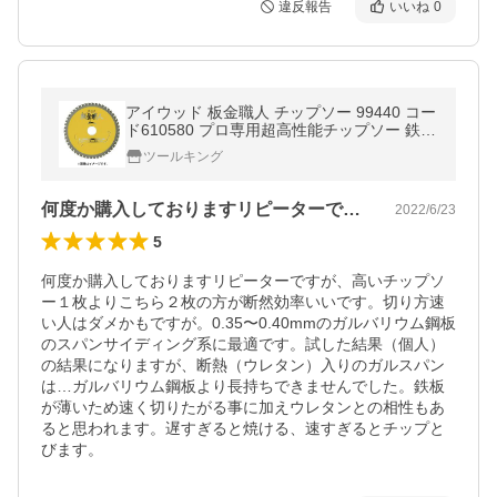
違反報告
いいね
0
アイウッド 板金職人 チップソー 99440 コー
ド610580 プロ専用超高性能チップソー 鉄人
の刃 サイズ100×1.0×40P IWOOD ネコポス
ツールキング
可 在庫
何度か購入しておりますリピーターですが…
2022/6/23
5
何度か購入しておりますリピーターですが、高いチップソ
ー１枚よりこちら２枚の方が断然効率いいです。切り方速
い人はダメかもですが。0.35〜0.40mmのガルバリウム鋼板
のスパンサイディング系に最適です。試した結果（個人）
の結果になりますが、断熱（ウレタン）入りのガルスパン
は…ガルバリウム鋼板より長持ちできませんでした。鉄板
が薄いため速く切りたがる事に加えウレタンとの相性もあ
ると思われます。遅すぎると焼ける、速すぎるとチップと
びます。