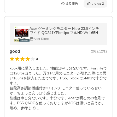
違反報告
いいね
2
Acer ゲーミングモニター Nitro 23.8インチ
ワイド QG241YPbmiipx フルHD VA 165Hz 1
ms （VRB） HDMI2.0 FreeSync Premium H
Acer Direct
DR10 3年保証
good
2022/12/12
4
xbox用に購入しました。性能は申し分ないです。Fortniteで
は120fps出ました。万１PC用のモニターが壊れた際にと思
い165hzを購入したまでです。PS5、xboxは144hzで十分で
すよ。

普段高さ調節機能付き27インチモニター使っているせい
か、ちょっと安っぽく感じました。

性能は申し分ないです。十分です。Acerは明るめの色彩で
す。PS5でAOCを使っておりますがAOCは濃いと言うか、
暗め。参考までに