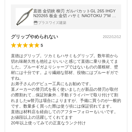
直徳 金切鋏 柳刃 ガルバカットGL 265 IHGY
N20265 板金 金切 ハサミ NAOTOKU アM 代
引不可
プラスワイズ建築
グリップやめられない
2022/12/12
5
直徳はグリップ。ツカミもハサミもグリップ。数年前から
切れ味耐久性も他社よりいいと感じて直徳に乗り換えてま
した。ブルーギガよりシャープではないものの屋根材、壁
材には十分です。より繊細な部材、役物にはブルーギガで
すね。

お弟子さんのデビュー工具にもお勧めです。

某メーカーの替刃式を長く使いましたが新品の替刃が取付
の際割れて…保証対象外…手動ドライバーで取り付けて割
れましたw替刃は場合によりますが、予備に買うのが一般的
です。数量多く買った際は使う頃には保証切れてます。

直徳は材料店を経由してのアフターフォローもいいです。
お値段以上の活躍してくれてます

20年以上使ってみての正直なランク付け
