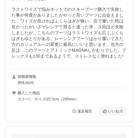
ラストワイズで悩みネットでのスキーブーツ購入で失敗し
た事が何度かありましたがやっと良いブーツに出会えまし
た…ワイズが良ければふくらはぎが狭い、店で履いた時は
良かったがいざゲレンデで滑ると違った等、３回ほど失敗
しましたが、こちらのブーツはラストワイズも広くふくら
はぎもゆとりがある。レーシングブーツばかり履いてきた
方のカジュアルへの変更に最高にいいと思います。当方の
足は…このブーツとアトミックMAGNAしかむりでした。フ
レックスも130まであるようで、ストレスなく滑れました!
投稿者情報
男性/40代
購入した商品
カラー/-、サイズ/25.5cm（295mm）
違反報告
いいね
0