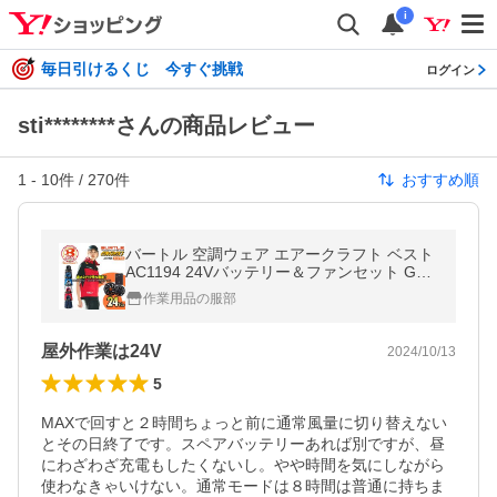
i
毎日引けるくじ 今すぐ挑戦
ログイン
sti********さんの商品レビュー
1
-
10
件 /
270
件
おすすめ順
バートル 空調ウェア エアークラフト ベスト
AC1194 24Vバッテリー＆ファンセット GB-
POWER AC2014 男女兼用 熱中症対策 電動
作業用品の服部
ファン付き 作業服 即日発送
屋外作業は24V
2024/10/13
5
MAXで回すと２時間ちょっと前に通常風量に切り替えない
とその日終了です。スペアバッテリーあれば別ですが、昼
にわざわざ充電もしたくないし。やや時間を気にしながら
使わなきゃいけない。通常モードは８時間は普通に持ちま