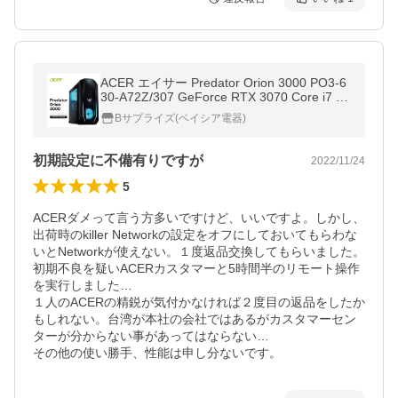
ACER エイサー Predator Orion 3000 PO3-6
30-A72Z/307 GeForce RTX 3070 Core i7 11
700F ゲーミング デスクトップパソコン モ
Bサプライズ(ベイシア電器)
ニタ別売
初期設定に不備有りですが
2022/11/24
5
ACERダメって言う方多いですけど、いいですよ。しかし、
出荷時のkiller Networkの設定をオフにしておいてもらわな
いとNetworkが使えない。１度返品交換してもらいました。

初期不良を疑いACERカスタマーと5時間半のリモート操作
を実行しました…

１人のACERの精鋭が気付かなければ２度目の返品をしたか
もしれない。台湾が本社の会社ではあるがカスタマーセン
ターが分からない事があってはならない…

その他の使い勝手、性能は申し分ないです。