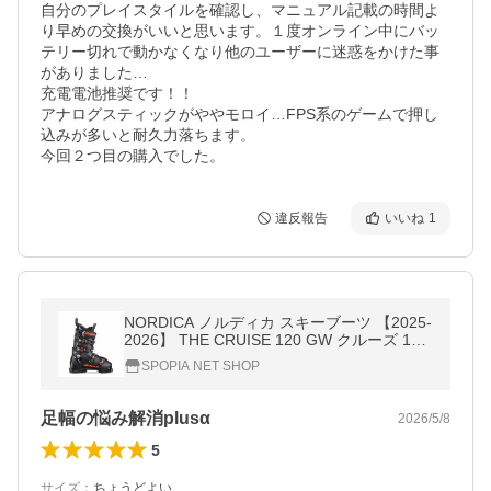
自分のプレイスタイルを確認し、マニュアル記載の時間よ
り早めの交換がいいと思います。１度オンライン中にバッ
テリー切れで動かなくなり他のユーザーに迷惑をかけた事
がありました…

充電電池推奨です！！

アナログスティックがややモロイ…FPS系のゲームで押し
込みが多いと耐久力落ちます。

今回２つ目の購入でした。
違反報告
いいね
1
NORDICA ノルディカ スキーブーツ 【2025-
2026】 THE CRUISE 120 GW クルーズ 120
GW 【グリップウォーク】 【当店オリジナ
SPOPIA NET SHOP
ルブーツケースサービス中！】
足幅の悩み解消plusα
2026/5/8
5
サイズ
：
ちょうどよい