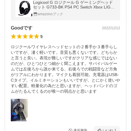
Logicool G ロジクール G ゲーミングヘッド
セット G733-BK PS4 PC Switch Xbox LIGH
TSPEED ワ
amazonoブック
Goodです
2022/12/12
5
ロジクールワイヤレスヘッドセットの２番手か３番手らし
いですが、凄く軽いです。音質も悪くないです。どちらか
と言うと良い。表現が難しいですがクリアな感じではない
のだが、ひとつひとつ細かく聞こえます。サバイバルゲー
ムでは左後ろから誰か来てる、右後ろでの戦闘音など方角
がリアルにわかります。マイクも着脱可能。充電器はUSB-
Cタイプ。イルミネーションもいいですが、とにかく使いや
すい配置。軽量化の為だと思いますが、ヘッドバンドのゴ
ムがたるんでくるのが唯一の弱点かと思います
違反報告
いいね
1