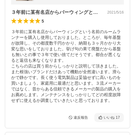
段階 連続使用60分 DK-5101CA
３年前に某有名店からバーウィングという…
2021/5/16
5
３年前に某有名店からバーウィングという名前のルームラ
ンナーを購入し使用しておりました。ところが、毎年基盤
が故障し、その都度数千円かかり、納期も３ヶ月かかり大
変な思いをしておりました。挙げ句の果て廃盤だから基盤
も無いとの事で３年で使い捨てだそうです。都合が悪くな
ると返信も来なくなります。

こちらの店は買う前からしっかりと説明して頂きました。
また根強いブランドだけあって機動が全然違います。滑ら
かで静かです。長く使う電気製品は妥協せずに高いものを
買いましょう。家庭用に最適だと思います。３流メーカー
ではなく、昔からある信頼できるメーカーの製品の購入を
お薦めします。メンテナンスをしっかりしてどの程度故障
せずに使えるか調査していきたいと思っております。
違反報告
いいね
17