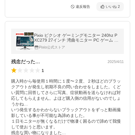
違反報告
いいね
2
Pixio ピクシオ ゲーミングモニター 240hz P
XC279 27インチ 湾曲モニター PC ゲーム パ
ソコン 液晶 ディスプレイ 144Hz対応 新品
Pixio公式ストア
爆買
残念だった…
2025/4/11
1
購入時から毎使用１時間に１度〜２度、２秒ほどのブラッ
クアウトが発生し初期不良の問い合わせをしました。くど
い質問に回答してさらに写真、症状動画を送らなければ対
応してもらえません。よほど購入側の信用がないのでしょ
うかね…

いつ発生するかわからないブラックアウトをずっと動画撮
影している事が不可能な為諦めました。

１日モニターが無くなるだけで物凄く困るので諦めて我慢
して使おうと思います。

残念な買い物になりました…