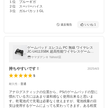
１位　ブルーギガ

２位　スーパーハイス

３位　ガルバカットGL
違反報告
いいね
1
ゲームパッド エレコム PC 無線 ワイヤレス
JC-U4113SBK 超高性能ワイヤレスゲームパ
ッド ブラック
ヤマダデンキ Yahoo!店
持ちやすいです！
2025/4/3
5
耐久性
：
普通
アナログスティックの位置から、PSのゲームパッドの型に
慣れている方にはあまり違和感なく使用出来ると思いま
す。乾電池式で充電は必要なく使えますが、電池残量の目
安は使用するゲームによっても変わってきます。ある程度