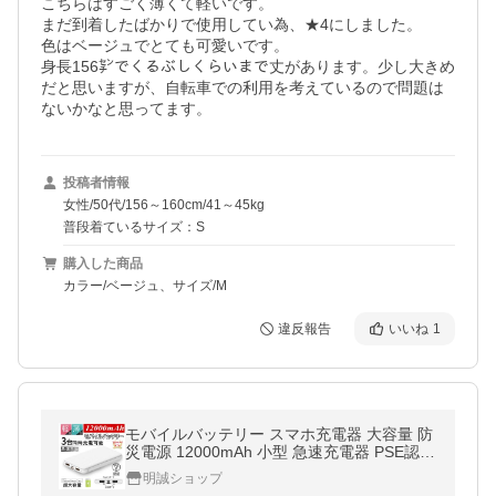
こちらはすごく薄くて軽いです。

まだ到着したばかりで使用してい為、★4にしました。

色はベージュでとても可愛いです。

身長156㌢でくるぶしくらいまで丈があります。少し大きめ
だと思いますが、自転車での利用を考えているので問題は
ないかなと思ってます。
投稿者情報
女性/50代/156～160cm/41～45kg
普段着ているサイズ：S
購入した商品
カラー/ベージュ、サイズ/M
違反報告
いいね
1
モバイルバッテリー スマホ充電器 大容量 防
災電源 12000mAh 小型 急速充電器 PSE認証
済 3台同時充電 iPhone/iPad/Android対応【P
明誠ショップ
L保険加入済み製品・安心】