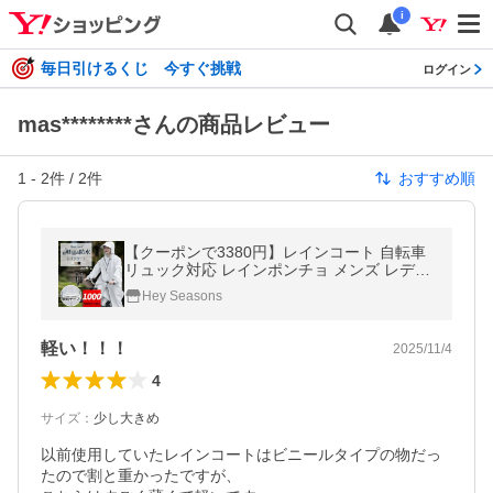
i
毎日引けるくじ 今すぐ挑戦
ログイン
mas********さんの商品レビュー
1
-
2
件 /
2
件
おすすめ順
【クーポンで3380円】レインコート 自転車
リュック対応 レインポンチョ メンズ レディ
ース 軽量 フード付き 防水 透湿 おしゃれ ハ
Hey Seasons
イポンチョ 男女兼用 爆買
軽い！！！
2025/11/4
4
サイズ
：
少し大きめ
以前使用していたレインコートはビニールタイプの物だっ
たので割と重かったですが、
