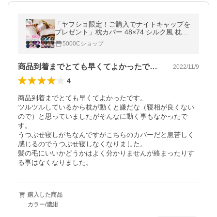
「ヤフショ限定！ご購入でナイトキャップを
プレゼント」枕カバー 48×74 シルク風 枕パ
ッド ロング まくら 洗える 枕 カバー 大きめ
5000Cショップ
取り外しが簡単 肌に優しい
商品到着までとても早くてよかったです。…
2022/11/9
4
商品到着までとても早くてよかったです。

ツルツルしているから枕が動くと嫌だな（寝相が良くない
ので）と思っていましたがそんなに動く事もなかったで
す。

うつぶせ寝しがちなんですがこちらのカバーだと息苦しく
感じるのでうつぶせ寝しなくなりました。

髪の毛にいいかどうかはよく分かりませんが絡まったりす
る事はなくなりました。
購入した商品
カラー/濃紺