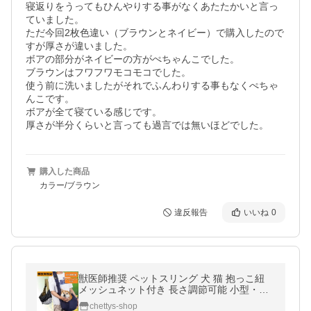
寝返りをうってもひんやりする事がなくあたたかいと言っ
ていました。

ただ今回2枚色違い（ブラウンとネイビー）で購入したので
すが厚さが違いました。

ボアの部分がネイビーの方がぺちゃんこでした。

ブラウンはフワフワモコモコでした。

使う前に洗いましたがそれでふんわりする事もなくぺちゃ
んこです。

ボアが全て寝ている感じです。

厚さが半分くらいと言っても過言では無いほどでした。
購入した商品
カラー/ブラウン
違反報告
いいね
0
獣医師推奨 ペットスリング 犬 猫 抱っこ紐
メッシュネット付き 長さ調節可能 小型・中
型犬用
chettys-shop