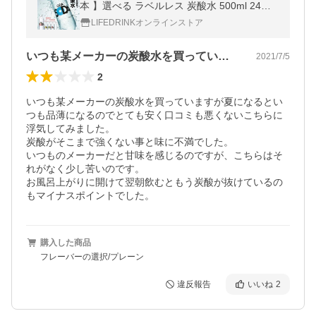
本 】選べる ラベルレス 炭酸水 500ml 24本
最短翌日お届け ラベルレス 無糖 爆買
LIFEDRINKオンラインストア
いつも某メーカーの炭酸水を買っています…
2021/7/5
2
いつも某メーカーの炭酸水を買っていますが夏になるとい
つも品薄になるのでとても安く口コミも悪くないこちらに
浮気してみました。

炭酸がそこまで強くない事と味に不満でした。

いつものメーカーだと甘味を感じるのですが、こちらはそ
れがなく少し苦いのです。

お風呂上がりに開けて翌朝飲むともう炭酸が抜けているの
もマイナスポイントでした。
購入した商品
フレーバーの選択/プレーン
違反報告
いいね
2