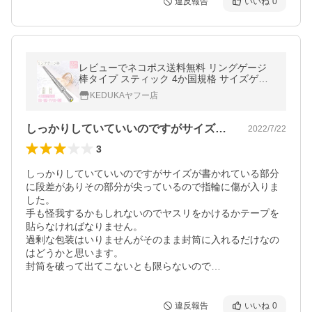
違反報告
いいね
0
レビューでネコポス送料無料 リングゲージ
棒タイプ スティック 4か国規格 サイズゲー
ジ棒 リング 測る 量る 計測 日本 指輪 ケージ
KEDUKAヤフー店
棒 サイズ 指
しっかりしていていいのですがサイズが書…
2022/7/22
3
しっかりしていていいのですがサイズが書かれている部分
に段差がありその部分が尖っているので指輪に傷が入りま
した。

手も怪我するかもしれないのでヤスリをかけるかテープを
貼らなければなりません。

過剰な包装はいりませんがそのまま封筒に入れるだけなの
はどうかと思います。

封筒を破って出てこないとも限らないので…
違反報告
いいね
0