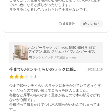
こちらはその色落ちも楽しむものだと思っているので途中
でいい色になると嬉しかったりします。

サラサラになるし色も入れられて手放せないです。
違反報告
いいね
4
ハンガーラック おしゃれ 幅80 棚付き 頑丈
アイアン 北欧 スリム パイプハンガー 省スペ
ース コートハンガー 大容量 洋服掛け 収納
ラックとインテリア通販 an-non
白 黒 IHR-80
今まで60センチくらいのラックに服をか…
2021/11/19
3
今まで60センチくらいのラックに服をかけていてぎゅうぎ
ゅうだったので買い替えでこちらを購入しました。

冬物など厚手のものが多く重さがあるので木の部分が折れ
ないか心配です。

余裕持って服をかけて少し木の部分がたわんでしまってま
す…
