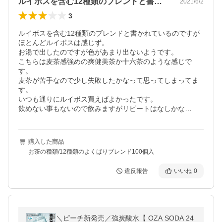
ルイボスを含む12種類のブレンドと書か…
2021/6/2
3
ルイボスを含む12種類のブレンドと書かれているのですが
ほとんどルイボスは感じず。

お湯で出したのですが色があまり出ないようです。

こちらは麦茶感強めの爽健美茶か十六茶のような感じで
す。

麦茶が苦手なので少し失敗したかなって思ってしまってま
す。

いつも通りにルイボス買えばよかったです。

飲めない事もないので飲みますがリピートはなしかな…
購入した商品
お茶の種類/12種類のよくばりブレンド100個入
違反報告
いいね
0
＼ピーチ新発売／強炭酸水【 OZA SODA 24