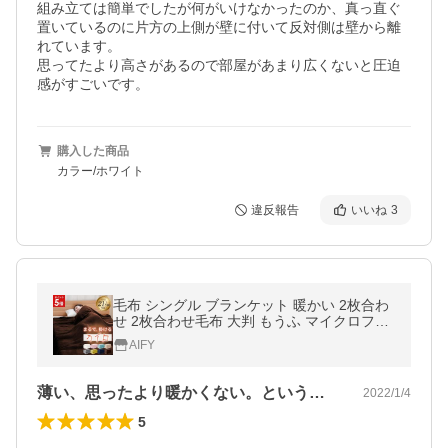
組み立ては簡単でしたが何がいけなかったのか、真っ直ぐ
置いているのに片方の上側が壁に付いて反対側は壁から離
れています。

思ってたより高さがあるので部屋があまり広くないと圧迫
感がすごいです。
購入した商品
カラー/ホワイト
違反報告
いいね
3
毛布 シングル ブランケット 暖かい 2枚合わ
せ 2枚合わせ毛布 大判 もうふ マイクロファ
イバー毛布 厚手 二枚合わせ毛布 冬 軽い 冬
AIFY
用 あったか毛布 洗える
薄い、思ったより暖かくない。というレビ…
2022/1/4
5