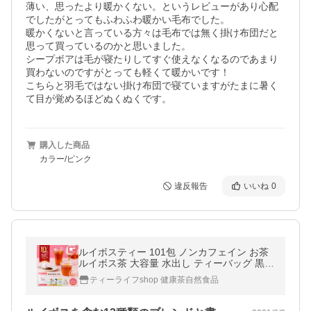
薄い、思ったより暖かくない。というレビューがあり心配
でしたがとってもふわふわ暖かい毛布でした。

暖かくないと言っている方々は毛布では無く掛け布団だと
思って買っているのかと思いました。

シープボアは毛が寝たりしてすぐ使えなくなるのであまり
買わないのですがとっても軽くて暖かいです！

こちらと羽毛ではない掛け布団で寝ていますがたまに暑く
て目が覚めるほどぬくぬくです。
購入した商品
カラー/ピンク
違反報告
いいね
0
ルイボスティー 101包 ノンカフェイン お茶
ルイボス茶 大容量 水出し ティーバッグ 黒豆
茶 100包 グリーンルイボスティー 50包 100
ティーライフshop 健康茶自然食品
0円ポッキリ ティーライフ