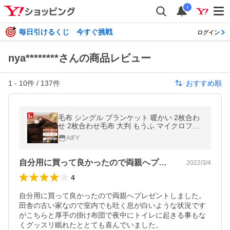
i
毎日引けるくじ 今すぐ挑戦
ログイン
nya********さんの商品レビュー
1
-
10
件 /
137
件
おすすめ順
毛布 シングル ブランケット 暖かい 2枚合わ
せ 2枚合わせ毛布 大判 もうふ マイクロファ
イバー毛布 厚手 二枚合わせ毛布 冬 軽い 冬
AIFY
用 あったか毛布 洗える
自分用に買って良かったので両親へプレゼ…
2022/3/4
4
自分用に買って良かったので両親へプレゼントしました。

田舎の古い家なので室内でも吐く息が白いような状況です
がこちらと厚手の掛け布団で夜中にトイレに起きる事もな
くグッスリ眠れたととても喜んでいました。
