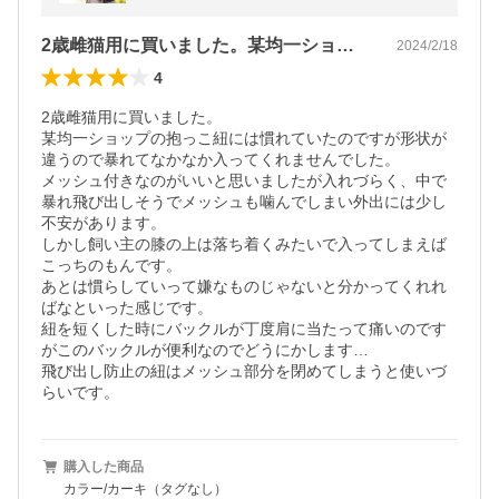
2歳雌猫用に買いました。某均一ショップ…
2024/2/18
4
2歳雌猫用に買いました。

某均一ショップの抱っこ紐には慣れていたのですが形状が
違うので暴れてなかなか入ってくれませんでした。

メッシュ付きなのがいいと思いましたが入れづらく、中で
暴れ飛び出しそうでメッシュも噛んでしまい外出には少し
不安があります。

しかし飼い主の膝の上は落ち着くみたいで入ってしまえば
こっちのもんです。

あとは慣らしていって嫌なものじゃないと分かってくれれ
ばなといった感じです。

紐を短くした時にバックルが丁度肩に当たって痛いのです
がこのバックルが便利なのでどうにかします…

飛び出し防止の紐はメッシュ部分を閉めてしまうと使いづ
らいです。
購入した商品
カラー/カーキ（タグなし）