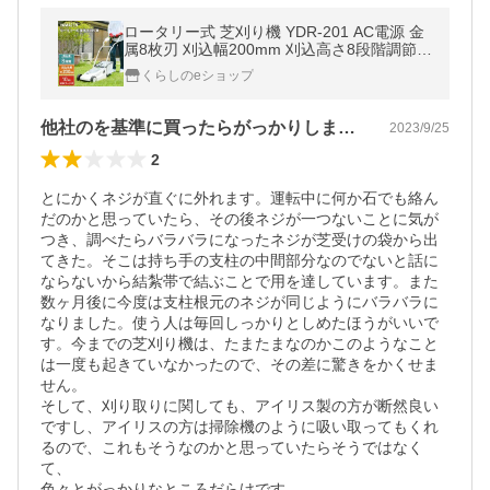
ロータリー式 芝刈り機 YDR-201 AC電源 金
属8枚刃 刈込幅200mm 刈込高さ8段階調節 1
0m延長コード付き 電動 電気式 家庭用 雑草
くらしのeショップ
庭 屋外 お手入れ 山善 YAMAZEN
他社のを基準に買ったらがっかりしました
2023/9/25
2
とにかくネジが直ぐに外れます。運転中に何か石でも絡ん
だのかと思っていたら、その後ネジが一つないことに気が
つき、調べたらバラバラになったネジが芝受けの袋から出
てきた。そこは持ち手の支柱の中間部分なのでないと話に
ならないから結紮帯で結ぶことで用を達しています。また
数ヶ月後に今度は支柱根元のネジが同じようにバラバラに
なりました。使う人は毎回しっかりとしめたほうがいいで
す。今までの芝刈り機は、たまたまなのかこのようなこと
は一度も起きていなかったので、その差に驚きをかくせま
せん。

そして、刈り取りに関しても、アイリス製の方が断然良い
ですし、アイリスの方は掃除機のように吸い取ってもくれ
るので、これもそうなのかと思っていたらそうではなく
て、

色々とがっかりなところだらけです。