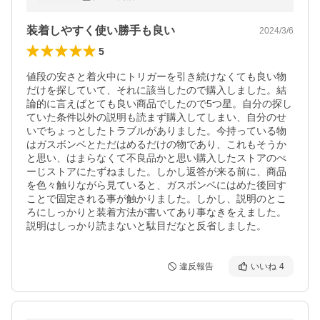
子作り
装着しやすく使い勝手も良い
2024/3/6
5
値段の安さと着火中にトリガーを引き続けなくても良い物
だけを探していて、それに該当したので購入しました。結
論的に言えばとても良い商品でしたので5つ星。自分の探し
ていた条件以外の説明も読まず購入してしまい、自分のせ
いでちょっとしたトラブルがありました。今持っている物
はガスボンベとただはめるだけの物であり、これもそうか
と思い、はまらなくて不良品かと思い購入したストアのぺ
ーじストアにたずねました。しかし返答が来る前に、商品
を色々触りながら見ていると、ガスボンベにはめた後回す
ことで固定される事が触かりました。しかし、説明のとこ
ろにしっかりと装着方法が書いてあり事なきをえました。
説明はしっかり読まないと駄目だなと反省しました。
違反報告
いいね
4