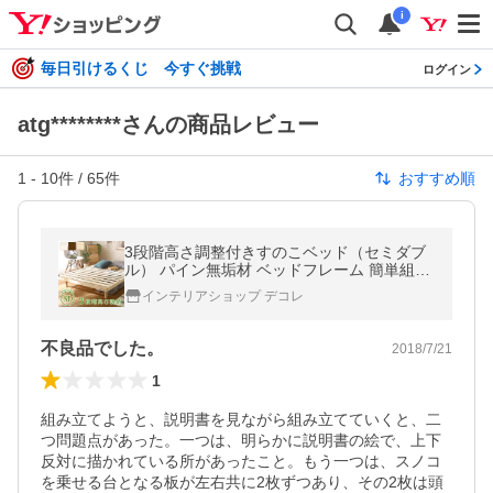
i
毎日引けるくじ 今すぐ挑戦
ログイン
atg********さんの商品レビュー
1
-
10
件 /
65
件
おすすめ順
3段階高さ調整付きすのこベッド（セミダブ
ル） パイン無垢材 ベッドフレーム 簡単組み
立て｜Scala-スカーラ- YOG
インテリアショップ デコレ
不良品でした。
2018/7/21
1
組み立てようと、説明書を見ながら組み立てていくと、二
つ問題点があった。一つは、明らかに説明書の絵で、上下
反対に描かれている所があったこと。もう一つは、スノコ
を乗せる台となる板が左右共に2枚ずつあり、その2枚は頭