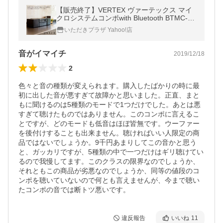
【販売終了】VERTEX ヴァーテックス マイ
クロシステムコンポwith Bluetooth BTMC-V0
02 リモコン付 CD/USB再生 爆買
いただきプラザ Yahoo!店
音がイマイチ
2019/12/18
2
色々と音の種類が変えられます。購入したばかりの時に最
初に出した音が悪すぎて故障かと思いました。正直、まと
もに聞けるのは5種類のモードで1つだけでした。あとは悪
すぎて聴けたものではありません。このコンポに言えるこ
とですが、どのモードも低音はほぼ皆無です。ウーファー
を後付けすることも出来ません。聴ければいい人限定の商
品ではないでしょうか。9千円あまりしてこの音かと思う
と、ガッカリですが、5種類の中で一つだけはギリ聴けてい
るので我慢してます。このクラスの限界なのでしょうか、
それともこの商品が劣悪なのでしょうか、同等の値段のコ
ンポを聴いていないので何とも言えませんが、今まで聴い
たコンポの音では断トツ悪いです。
違反報告
いいね
11