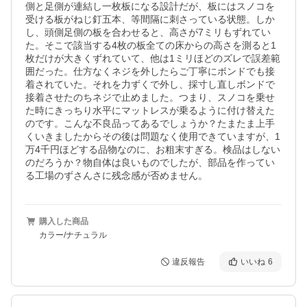
側と足側が連結し一枚板になる設計だが、板にはスノコを
受ける板がねじ釘五本、等間隔に刺さっている状態。しか
し、頭側足側の板を合わせると、高さが7ミリもずれてい
た。そこで該当する4枚の板全ての床からの高さを測ると1
枚だけが大きくずれていて、他は1ミリほどのズレで誤差範
囲だった。仕方なくネジを外したらご丁寧にボンドでも接
着されていた。それを力ずくで外し、採寸し直しボンドで
接着させたのちネジで止めました。つまり、スノコを乗せ
た時にきっちり水平にマットレスが乗るように付け替えた
のです。こんな不良品ってあるでしょうか？たまたま上手
くいきましたからその後は問題なく使用できていますが、1
万4千円ほどする品物なのに、お粗末すぎる。検品はしない
のだろうか？物自体は良いものでしたが、部品を作ってい
る工場のずさんさに残念感が否めません。
購入した商品
カラー/ナチュラル
違反報告
いいね
6