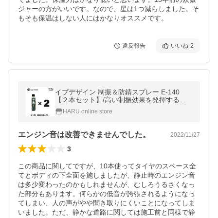
ジャーの方がいいです。なので、星は1つ減らしました。そ
もそも保温はしない人にはかなりオススメです。
違反報告
いいね
2
イブデザイン 制振＆防錆スプレー E-140
【２本セット】/高い制振効果を発揮するデ
ッドニングスプレー!! アンダーコート ロード
HARU online store
ノイズ ドアアウターパネル 塩害
エンジン音は改善できませんでした。
2022/11/27
3
この商品に関してですが、10本使ってタイヤのスペース全
てとボディの下全面を施しましたが、静止時のエンジン音
は多少変わったのかもしれませんが、むしろうるさくなっ
た部分もあります。何らかの低音が誇張されるようになっ
てしまい、人の声がやや聞き取りにくいことになってしま
いました。ただ、静かな道路に関しては施工前と同様で静