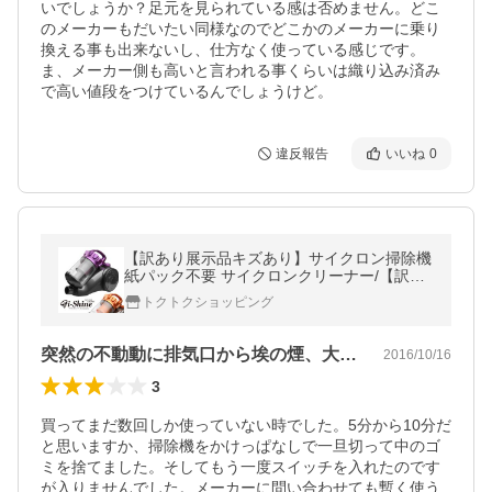
いでしょうか？足元を見られている感は否めません。どこ
のメーカーもだいたい同様なのでどこかのメーカーに乗り
換える事も出来ないし、仕方なく使っている感じです。
ま、メーカー側も高いと言われる事くらいは織り込み済み
で高い値段をつけているんでしょうけど。
違反報告
いいね
0
【訳あり展示品キズあり】サイクロン掃除機
紙パック不要 サイクロンクリーナー/【訳あ
り】掃除機i-shineオレンジ
トクトクショッピング
突然の不動動に排気口から埃の煙、大丈夫？
2016/10/16
3
買ってまだ数回しか使っていない時でした。5分から10分だ
と思いますか、掃除機をかけっぱなしで一旦切って中のゴ
ミを捨てました。そしてもう一度スイッチを入れたのです
が入りませんでした。メーカーに問い合わせても暫く使う