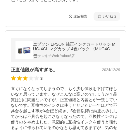
違反報告
いいね
2
エプソン EPSON 純正インクカートリッジ M
UG-4CL マグカップ 4色パック 〈MUG4C
L〉
デンキチWeb Yahoo!店
正直値段が高すぎる。
2024/12/29
3
直ぐになくなってしまうので、もう少し値段を下げてほし
いなと思っています。なぜこんなに高いのでしょうか？品
質は別に問題ないですが、正直値段と内容とが一致してい
ないです。互換性のインクは使うとだいたい一年ほどで不
具合を起こす事が4台ほど続き、5台目以降は純正のみにし
てからは不具合を起こさなくなったので、互換性インクは
使うのをやめました。意図的に互換性インクを使うと壊れ
るように作られているのかなとも思えてきますが、気のせ