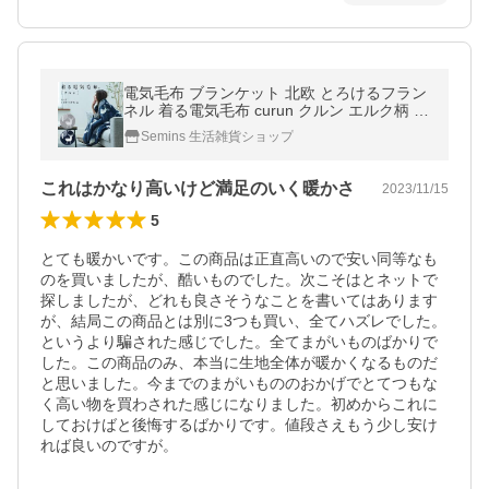
電気毛布 ブランケット 北欧 とろけるフラン
ネル 着る電気毛布 curun クルン エルク柄 ア
ーバンスタイル 140x180cm ロングサイズ 大
Semins 生活雑貨ショップ
きめ リモートワーク
これはかなり高いけど満足のいく暖かさ
2023/11/15
5
とても暖かいです。この商品は正直高いので安い同等なも
のを買いましたが、酷いものでした。次こそはとネットで
探しましたが、どれも良さそうなことを書いてはあります
が、結局この商品とは別に3つも買い、全てハズレでした。
というより騙された感じでした。全てまがいものばかりで
した。この商品のみ、本当に生地全体が暖かくなるものだ
と思いました。今までのまがいもののおかげでとてつもな
く高い物を買わされた感じになりました。初めからこれに
しておけばと後悔するばかりです。値段さえもう少し安け
れば良いのですが。