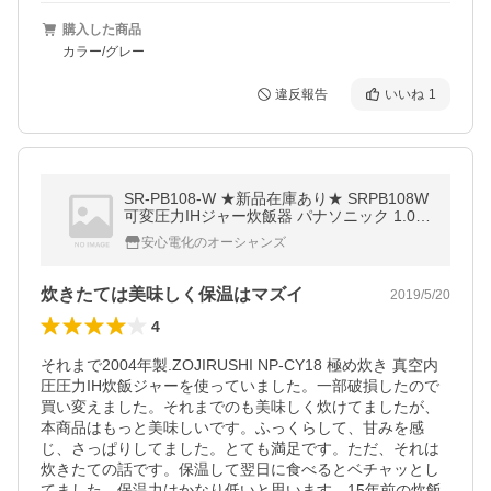
購入した商品
カラー/グレー
違反報告
いいね
1
SR-PB108-W ★新品在庫あり★ SRPB108W
可変圧力IHジャー炊飯器 パナソニック 1.0L
0.5-5.5合 SR-PB108
安心電化のオーシャンズ
炊きたては美味しく保温はマズイ
2019/5/20
4
それまで2004年製.ZOJIRUSHI NP-CY18 極め炊き 真空内
圧圧力IH炊飯ジャーを使っていました。一部破損したので
買い変えました。それまでのも美味しく炊けてましたが、
本商品はもっと美味しいです。ふっくらして、甘みを感
じ、さっぱりしてました。とても満足です。ただ、それは
炊きたての話です。保温して翌日に食べるとベチャッとし
てました。保温力はかなり低いと思います。15年前の炊飯