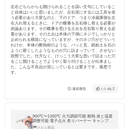
左右どちらからも開けられることを謳い文句にしているこ
と自体はいいと思いましたが、左右逆にするには工具を使
う必要があり大変なのと、下のドア、つまり冷蔵庫側を左
右入れ替えるときに、ドアの蝶番を左右移し替える必要が
勿論あります。その蝶番を受ける土台を左右取り替える必
要があります。その土台は本体の下側にネジでしっかりと
止められる構造になっていますが、そのネジ穴がどういう
わけか、本体の断熱材のような、パッと見、紙粘土を石の
ように硬くしたようなものが穴に詰まっていて、させない
状態でした。仕方なく、けっこう大変な思いで詰まった穴
をこじ開けることでようやく取り付けることが出来まし
た。こんな不良品が混じっているとは驚きです。最悪で
す。
違反報告
いいね
2
900℃〜1300℃ 火力調節可能 耐熱 炎と温度
調整可能 電子点火 炙りバーナー キャンプ 炙
り調理 バーベキュー アウトドア BBQ お菓
クルミ商店