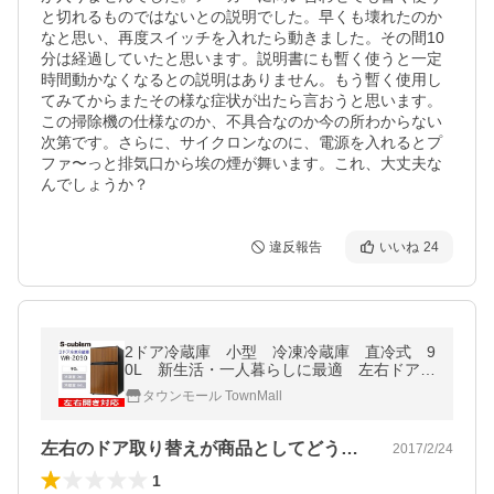
と切れるものではないとの説明でした。早くも壊れたのか
なと思い、再度スイッチを入れたら動きました。その間10
分は経過していたと思います。説明書にも暫く使うと一定
時間動かなくなるとの説明はありません。もう暫く使用し
てみてからまたその様な症状が出たら言おうと思います。
この掃除機の仕様なのか、不具合なのか今の所わからない
次第です。さらに、サイクロンなのに、電源を入れるとプ
ファ〜っと排気口から埃の煙が舞います。これ、大丈夫な
んでしょうか？
違反報告
いいね
24
2ドア冷蔵庫 小型 冷凍冷蔵庫 直冷式 9
0L 新生活・一人暮らしに最適 左右ドア開
き対応 エスキュービズム 木目調(ダーク
タウンモール TownMall
ウッド) WR-2090(WD)
左右のドア取り替えが商品としてどうなのか
2017/2/24
1