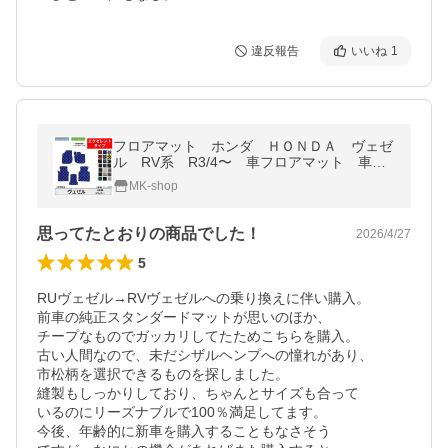
違反報告
いいね
1
フロアマット ホンダ ＨＯＮＤＡ ヴェゼ
ル RV系 R3/4〜 車フロアマット 車カ
ーマット カーマット 抗菌 エクセレン
MK-shop
トタイプ
思ってたとおりの商品でした！
2026/4/27
5
RUヴェゼル→RVヴェゼルへの乗り換えに伴い購入。

前車の純正スタンダードマットが思いのほか、

チープなものでガッカリしてたためこちらを購入。

古い人間なので、未だシザルヘンプへの憧れがあり、

市松柄を選択できるものを探しました。

縫製もしっかりしており、ちゃんとサイズも合って

いるのにリーズナブルで100％満足してます。

今後、年齢的に新車を購入することもなさそう
