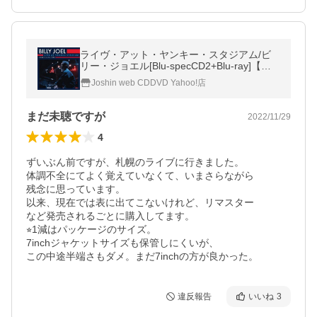
ライヴ・アット・ヤンキー・スタジアム/ビ
リー・ジョエル[Blu-specCD2+Blu-ray]【返
品種別A】
Joshin web CDDVD Yahoo!店
まだ未聴ですが
2022/11/29
4
ずいぶん前ですが、札幌のライブに行きました。

体調不全にてよく覚えていなくて、いまさらながら

残念に思っています。

以来、現在では表に出てこないけれど、リマスター

など発売されるごとに購入してます。

⭐︎1減はパッケージのサイズ。

7inchジャケットサイズも保管しにくいが、

この中途半端さもダメ。まだ7inchの方が良かった。
違反報告
いいね
3