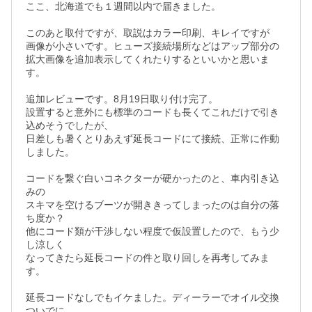
ここ、北海道でも１週間以内で届きました。

このあと取付ですが、取説はカラー印刷、キレイですが

画像が小さいです。ヒューズ接続場所などはアップ部分の

拡大画像を追加表示してくれたりするといいかと思いま
す。

追加レビューです。8月19日取り付け完了。

設置すると意外にも標準のコードも長くてこれだけで引き
込めそうでしたが、

日差しも暑くとりあえず延長コードにて接続、正常に作動
しました。

コードを繋ぐ白いコネクターが硬かったのと、車内引き込
みの

スキマを空けるブーツが開ききってしまったのは自分の落
ち度か？

他にコード類が干渉しない程度で仮設置したので、もう少
し涼しく

なってきたら延長コードの件と取り回しを再考してみま
す。

延長コードなしでもイケました。ディーラーでオイル交換
ついでに
