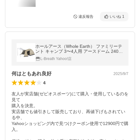
違反報告
いいね
1
ホールアース（Whole Earth） ファミリーテ
ント キャンプ 3〜4人用 アースドーム 240
WE2KDA09 SBEG 簡単設営 コンパクト
L-Breath Yahoo!店
何はともあれ良好
2025/9/7
4
友人が実店舗(ゼビオスポーツ)にて購入・使用しているのを
見て

購入を決意。

実店舗でも値引きして販売しており、再値下げもされてい
る中、

Yahooショッピング内で見つけクーポン使用で12900円で購
入。
