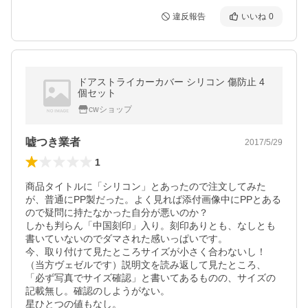
違反報告
いいね
0
ドアストライカーカバー シリコン 傷防止 4
個セット
cwショップ
嘘つき業者
2017/5/29
1
商品タイトルに「シリコン」とあったので注文してみた
が、普通にPP製だった。よく見れば添付画像中にPPとある
ので疑問に持たなかった自分が悪いのか？

しかも判らん「中国刻印」入り。刻印ありとも、なしとも
書いていないのでダマされた感いっぱいです。

今、取り付けて見たところサイズが小さく合わないし！
（当方ヴェゼルです）説明文を読み返して見たところ、
「必ず写真でサイズ確認」と書いてあるものの、サイズの
記載無し。確認のしようがない。

星ひとつの値もなし。