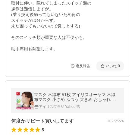
取付に伴い、隠れてしまったスイッチ類の

操作は難儀しますが。

(乗り換え後触ってもいないため何の

スイッチかは分からず。

未だ困ってもいないので良しとする)

そのスイッチ類が重要な人は不便かも。

助手席用も熱望します。
違反報告
いいね
0
マスク 不織布 51枚 アイリスオーヤマ 不織
布マスク 小さめ ふつう 大きめ おしゃれ プ
リーツマスク ecoパッケージ PN-51 (メール
アイリスプラザ Yahoo!店
便)
何度かリピート買いしてます
2026/5/24
5