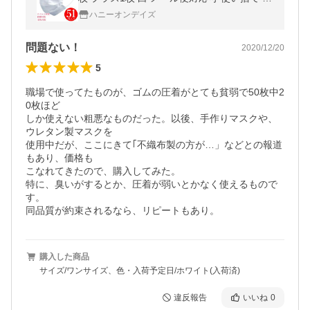
層構造 不織布 大人用 mask 男女兼用 フェイ
ハニーオンデイズ
スマスク
問題ない！
2020/12/20
5
職場で使ってたものが、ゴムの圧着がとても貧弱で50枚中2
0枚ほど

しか使えない粗悪なものだった。以後、手作りマスクや、
ウレタン製マスクを

使用中だが、ここにきて｢不織布製の方が…」などとの報道
もあり、価格も

こなれてきたので、購入してみた。

特に、臭いがするとか、圧着が弱いとかなく使えるもので
す。

同品質が約束されるなら、リピートもあり。
購入した商品
サイズ/ワンサイズ、色・入荷予定日/ホワイト(入荷済)
違反報告
いいね
0