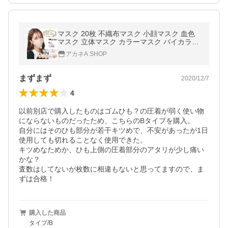
マスク 20枚 不織布マスク 小顔マスク 血色
マスク 立体マスク カラーマスク バイカラー
マスク 平ゴム 3D 4D W波型 おしゃれ 蒸れ
アカネA SHOP
ない 花粉症対策 ポイント利用
まずまず
2020/12/7
4
以前別店で購入したものはゴムひも？の圧着が弱く使い物
にならないものだったため、こちらのBタイプを購入。

自分にはそのひも部分が若干キツめで、不安があったが1日
使用しても切れることなく使用できた。

キツめなためか、ひも上側の圧着部分のアタリが少し痛い
かな？

査数はしてないが枚数に相違もないと思ってますので、ま
ずは合格！
購入した商品
タイプ/B