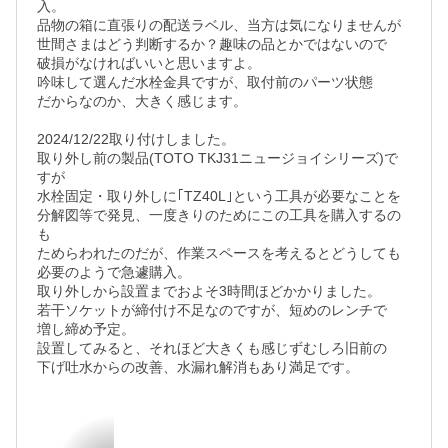
入。

品物の箱に直張りの配送ラベル、当方は気になりませんが

世間さまはどう判断するか？趣味の品とかではないので

破損がなければいいと思いますよ。

吟味して選んだ水栓金具ですが、取付前のパーツ状態

だからなのか、大きく感じます。

2024/12/22取り付けしました。

取り外し前の製品(TOTO TKJ31ニュージョイシリーズ)で
すが

水栓固定・取り外しに｢TZ40L｣という工具が必要なことを

分解図等で発見、一度きりのためにこの工具を購入するの
も

ためらわれたのだが、作業スペースを考えるとどうしても

必要のようで急遽購入。

取り外しから設置までおよそ3時間ほどかかりました。

若干ソケットが締付け不足なのですが、短めのレンチで

増し締め予定。

設置してみると、それほど大きくも感じずむしろ旧前の

下げ吐水からの改善、水漏れ解消もあり満足です。