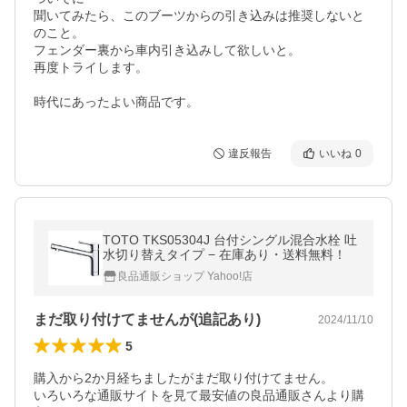
聞いてみたら、このブーツからの引き込みは推奨しないと
のこと。

フェンダー裏から車内引き込みして欲しいと。

再度トライします。

時代にあったよい商品です。
違反報告
いいね
0
TOTO TKS05304J 台付シングル混合水栓 吐
水切り替えタイプ − 在庫あり・送料無料！
良品通販ショップ Yahoo!店
まだ取り付けてませんが(追記あり)
2024/11/10
5
購入から2か月経ちましたがまだ取り付けてません。

いろいろな通販サイトを見て最安値の良品通販さんより購