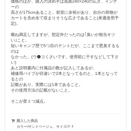
価格のほか、購入の決め手は底面240×240の広さ、インナ
ーの

高さが175cmあること。前室に余裕があり、自分の荷物が

カートを含め全て収まりそうな広さであること(来週使用予
定)。

概ね満足してますが、想定外だったのは｢臭いが相当キツ
い｣こと。

短いキャンプ歴で5つ目のテントだが、ここまで悪臭するも
のは

なかった。(ウ⚫️コくさいです。使用前に干すなどして下さ
い)

あと説明書内に付属品の数が記入してあるが、

補修用パイプが径違いで2本となってるのと、1本となって
るとの

記載があり、実際には1本であること。

その使用方法の記載がないこと。

そこが星１つ減点。
購入した商品
カラー/サンドベージュ、サイズ/ＦＦ