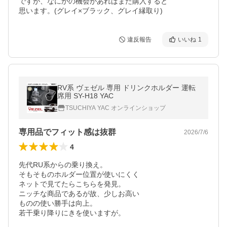
ですが、なにかの機会があればまた購入すると

思います。(グレイ×ブラック、グレイ縁取り)
違反報告
いいね
1
RV系 ヴェゼル 専用 ドリンクホルダー 運転
席用 SY-H18 YAC
TSUCHIYA YAC オンラインショップ
専用品でフィット感は抜群
2026/7/6
4
先代RU系からの乗り換え。

そもそものホルダー位置が使いにくく

ネットで見てたらこちらを発見。

ニッチな商品であるが故、少しお高い

ものの使い勝手は向上。

若干乗り降りにきを使いますが。
