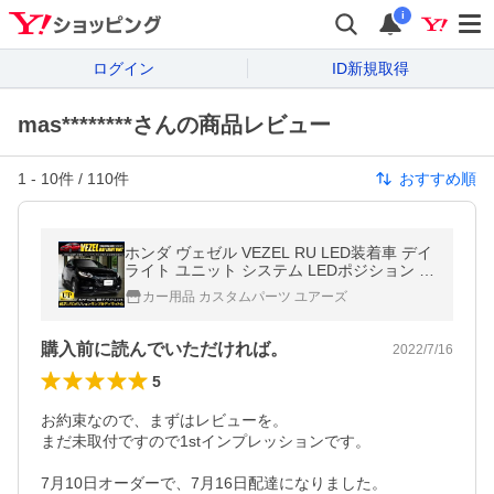
i
ログイン
ID新規取得
mas********さんの商品レビュー
1
-
10
件 /
110
件
おすすめ順
ホンダ ヴェゼル VEZEL RU LED装着車 デイ
ライト ユニット システム LEDポジション デ
イライト化 ドレスアップ[5]-1
カー用品 カスタムパーツ ユアーズ
購入前に読んでいただければ。
2022/7/16
5
お約束なので、まずはレビューを。

まだ未取付ですので1stインプレッションです。

7月10日オーダーで、7月16日配達になりました。
